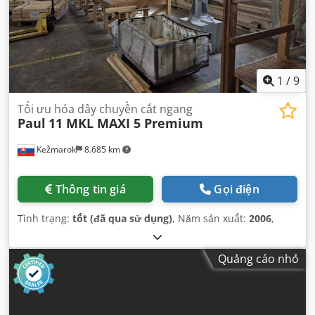
1
/
9
Tối ưu hóa dây chuyền cắt ngang
Paul
11 MKL MAXI 5 Premium
Kežmarok
8.685 km
Thông tin giá
Gọi điện
Tình trạng:
tốt (đã qua sử dụng)
, Năm sản xuất:
2006
,
Quảng cáo nhỏ