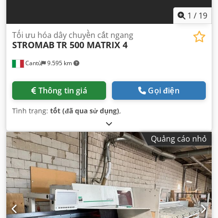
1
/
19
Tối ưu hóa dây chuyền cắt ngang
STROMAB
TR 500 MATRIX 4
Cantù
9.595 km
Thông tin giá
Gọi điện
Tình trạng:
tốt (đã qua sử dụng)
,
Quảng cáo nhỏ