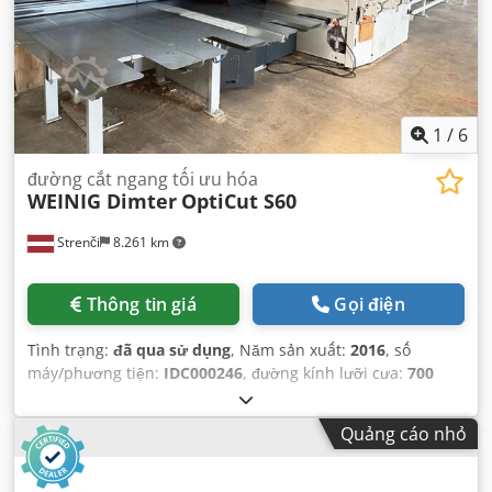
1
/
6
đường cắt ngang tối ưu hóa
WEINIG Dimter
OptiCut S60
Strenči
8.261 km
Thông tin giá
Gọi điện
Tình trạng:
đã qua sử dụng
, Năm sản xuất:
2016
, số
máy/phương tiện:
IDC000246
, đường kính lưỡi cưa:
700
mm
, chiều cao cắt (tối đa):
225 mm
, công suất:
13,5 kW
(18,35 mã lực)
,
Quảng cáo nhỏ