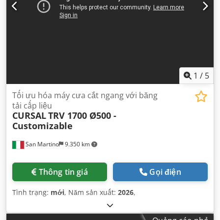
1
/
5
Tối ưu hóa máy cưa cắt ngang với băng
tải cấp liệu
CURSAL
TRV 1700 Ø500 -
Customizable
San Martino
9.350 km
Thông tin giá
Gọi điện
Tình trạng:
mới
, Năm sản xuất:
2026
,