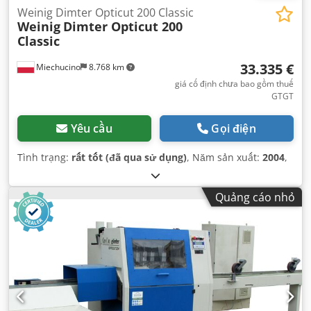
Weinig Dimter Opticut 200 Classic
Weinig
Dimter Opticut 200
Classic
33.335 €
Miechucino
8.768 km
giá cố định chưa bao gồm thuế
GTGT
Yêu cầu
Gọi điện
Tình trạng:
rất tốt (đã qua sử dụng)
, Năm sản xuất:
2004
,
Quảng cáo nhỏ