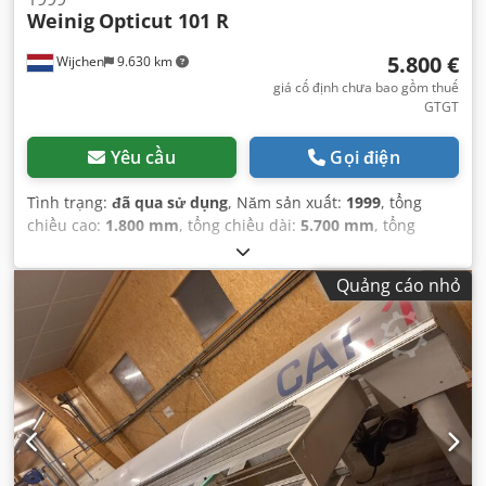
Weinig
Opticut 101 R
5.800 €
Wijchen
9.630 km
giá cố định chưa bao gồm thuế
GTGT
Yêu cầu
Gọi điện
Tình trạng:
đã qua sử dụng
, Năm sản xuất:
1999
, tổng
chiều cao:
1.800 mm
, tổng chiều dài:
5.700 mm
, tổng
chiều rộng:
2.300 mm
,
Quảng cáo nhỏ