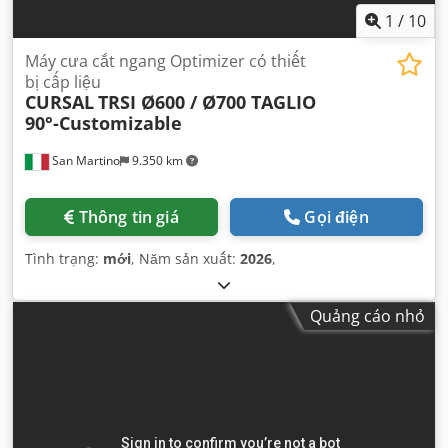
1
/
10
Máy cưa cắt ngang Optimizer có thiết
bị cấp liệu
CURSAL
TRSI Ø600 / Ø700 TAGLIO
90°-Customizable
San Martino
9.350 km
Thông tin giá
Gọi điện
Tình trạng:
mới
, Năm sản xuất:
2026
,
Quảng cáo nhỏ