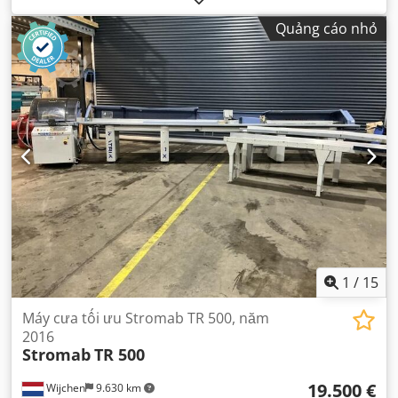
Quảng cáo nhỏ
1
/
15
Máy cưa tối ưu Stromab TR 500, năm
2016
Stromab
TR 500
19.500 €
Wijchen
9.630 km