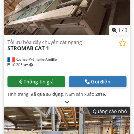
1
/
3
Tối ưu hóa dây chuyền cắt ngang
STROMAB
CAT 1
Roches-Prémarie-Andillé
10.205 km
Thông tin giá
Gọi điện
Tình trạng:
đã qua sử dụng
, Năm sản xuất:
2016
,
Quảng cáo nhỏ