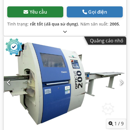
Yêu cầu
Gọi điện
Tình trạng:
rất tốt (đã qua sử dụng)
, Năm sản xuất:
2005
,
Quảng cáo nhỏ
1
/
9