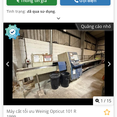
Thông tin giá
Gọi điện
Tình trạng:
đã qua sử dụng
,
Quảng cáo nhỏ
1
/
15
Máy cắt tối ưu Weinig Opticut 101 R
1999