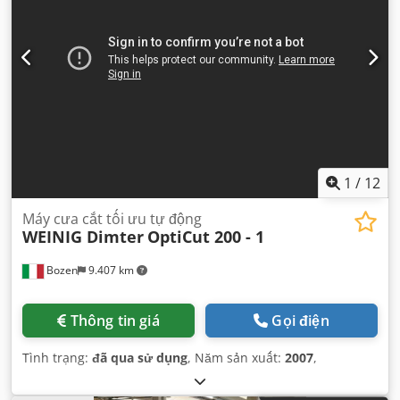
1
/
12
Máy cưa cắt tối ưu tự động
WEINIG Dimter
OptiCut 200 - 1
Bozen
9.407 km
Thông tin giá
Gọi điện
Tình trạng:
đã qua sử dụng
, Năm sản xuất:
2007
,