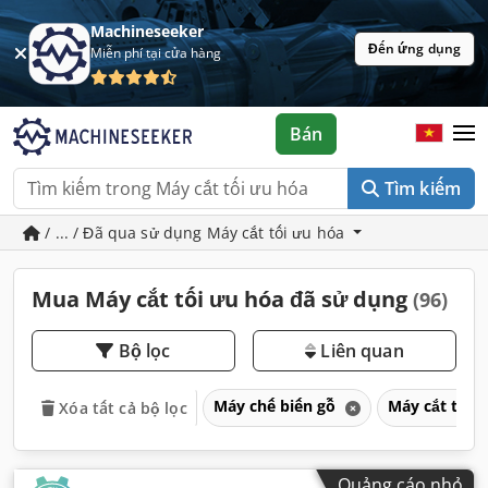
Machineseeker
Đến ứng dụng
Miễn phí tại cửa hàng
Bán
Tìm kiếm
/ ... / Đã qua sử dụng Máy cắt tối ưu hóa
Mua Máy cắt tối ưu hóa đã sử dụng
(96)
Bộ lọc
Liên quan
Máy chế biến gỗ
Máy cắt tối 
Xóa tất cả bộ lọc
Quảng cáo nhỏ