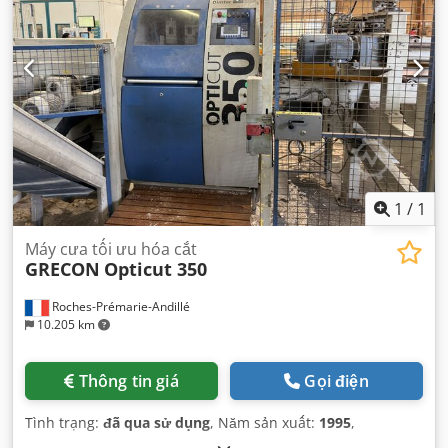
1
/
1
Máy cưa tối ưu hóa cắt
GRECON
Opticut 350
Roches-Prémarie-Andillé
10.205 km
Thông tin giá
Gọi điện
Tình trạng:
đã qua sử dụng
, Năm sản xuất:
1995
,