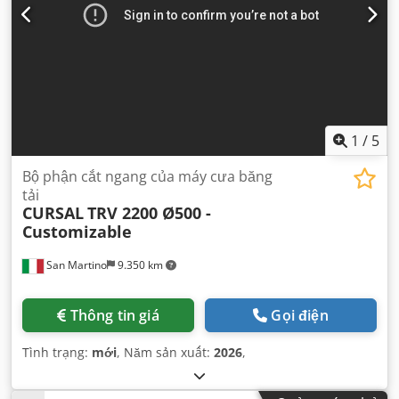
1
/
5
Bộ phận cắt ngang của máy cưa băng
tải
CURSAL
TRV 2200 Ø500 -
Customizable
San Martino
9.350 km
Thông tin giá
Gọi điện
Tình trạng:
mới
, Năm sản xuất:
2026
,