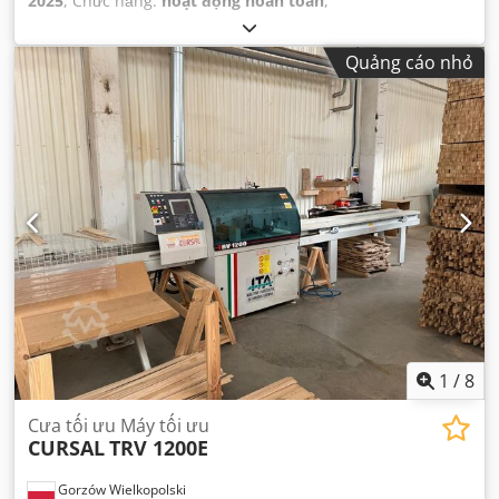
2025
, Chức năng:
hoạt động hoàn toàn
,
Quảng cáo nhỏ
1
/
8
Cưa tối ưu Máy tối ưu
CURSAL
TRV 1200E
Gorzów Wielkopolski