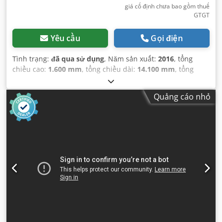
giá cố định chưa bao gồm thuế
GTGT
Yêu cầu
Gọi điện
Tình trạng:
đã qua sử dụng
, Năm sản xuất:
2016
, tổng
chiều cao:
1.600 mm
, tổng chiều dài:
14.100 mm
, tổng
chiều rộng:
1.600 mm
,
Quảng cáo nhỏ