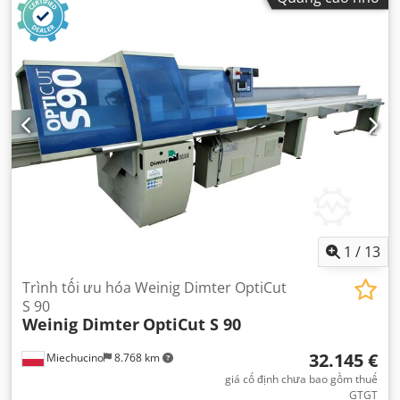
1
/
13
Trình tối ưu hóa Weinig Dimter OptiCut
S 90
Weinig Dimter
OptiCut S 90
32.145 €
Miechucino
8.768 km
giá cố định chưa bao gồm thuế
GTGT