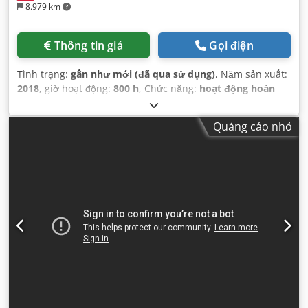
8.979 km
Thông tin giá
Gọi điện
Tình trạng:
gần như mới (đã qua sử dụng)
, Năm sản xuất:
2018
, giờ hoạt động:
800 h
, Chức năng:
hoạt động hoàn
toàn
,
Quảng cáo nhỏ