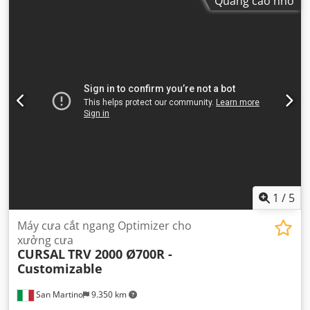
Quảng cáo nhỏ
1
/
5
Máy cưa cắt ngang Optimizer cho
xưởng cưa
CURSAL
TRV 2000 Ø700R -
Customizable
San Martino
9.350 km