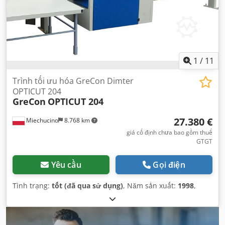
1
/
11
Trình tối ưu hóa GreCon Dimter
OPTICUT 204
GreCon
OPTICUT 204
27.380 €
Miechucino
8.768 km
giá cố định chưa bao gồm thuế
GTGT
Yêu cầu
Gọi điện
Tình trạng:
tốt (đã qua sử dụng)
, Năm sản xuất:
1998
,