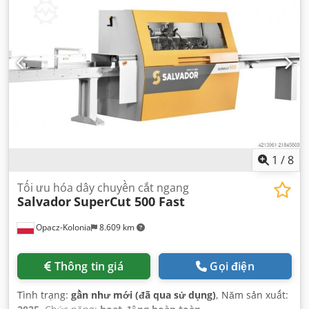
1
/
8
Tối ưu hóa dây chuyền cắt ngang
Salvador
SuperCut 500 Fast
Opacz-Kolonia
8.609 km
Thông tin giá
Gọi điện
Tình trạng:
gần như mới (đã qua sử dụng)
, Năm sản xuất: