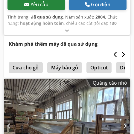
Yêu cầu
Gọi điện
Tình trạng:
đã qua sử dụng
, Năm sản xuất:
2004
, Chức
năng:
hoạt động hoàn toàn
, chiều cao cắt (tối đa):
130
mm
, chiều rộng cắt (tối đa):
300 mm
,
Khám phá thêm máy đã qua sử dụng
0
Cưa cho gỗ
Máy bào gỗ
Opticut
Dimte
Quảng cáo nhỏ