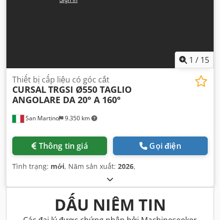
1
/
15
Thiết bị cấp liệu có góc cắt
CURSAL
TRGSI Ø550 TAGLIO
ANGOLARE DA 20° A 160°
San Martino
9.350 km
Thông tin giá
Gọi điện
Tình trạng:
mới
, Năm sản xuất:
2026
,
DẤU NIÊM TIN