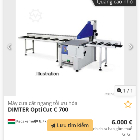
Quảng cáo nhỏ
1
/
1
Máy cưa cắt ngang tối ưu hóa
DIMTER
OptiCut C 700
6.000 €
Kecskemét
8.772 km
Lưu tìm kiếm
giá cố định chưa bao gồm thuế
GTGT