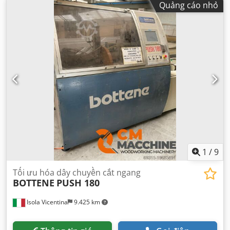
Quảng cáo nhỏ
1
/
9
Tối ưu hóa dây chuyền cắt ngang
BOTTENE
PUSH 180
Isola Vicentina
9.425 km