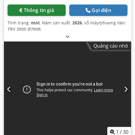
Thông tin giá
Gọi điện
Tình trạng:
mới
, Năm sản xuất:
2026
, số máy/phương tiện:
TRV 2000 Ø700R
,
Quảng cáo nhỏ
1
/
30