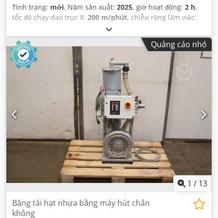
Tình trạng:
mới
, Năm sản xuất:
2025
, giờ hoạt động:
2 h
,
tốc độ chạy dao trục X:
200 m/phút
, chiều rộng làm việc:
400 mm
, tổng chiều dài:
2.150 mm
, chiều cao làm việc:
950 mm
, điện áp đầu vào:
400 V
, trọng lượng tổng cộng:
Quảng cáo nhỏ
1.850 kg
, kết nối khí nén:
8 thanh
,
1
/
13
Băng tải hạt nhựa bằng máy hút chân
không