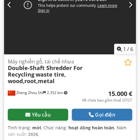
1
/
6
Máy nghiền gỗ, tái chế nhựa
Double-Shaft Shredder For
Recycling
waste tire,
wood,root,metal
15.000 €
Zheng Zhou Shi
2.352 km
VB chưa bao gồm thuế GTGT
Yêu cầu
Gọi điện
Tình trạng:
mới
, Chức năng:
hoạt động hoàn toàn
, Năm
sản xuất:
2026
,