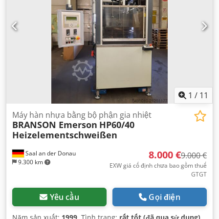
1
/
11
Máy hàn nhựa bằng bộ phận gia nhiệt
BRANSON Emerson
HP60/40
Heizelementschweißen
8.000 €
Saal an der Donau
9.000 €
9.300 km
EXW giá cố định chưa bao gồm thuế
GTGT
Yêu cầu
Gọi điện
Năm sản xuất:
1999
, Tình trạng:
rất tốt (đã qua sử dụng)
,