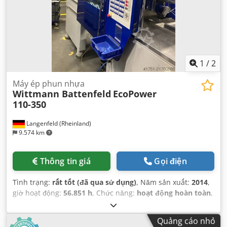
1
/
2
Máy ép phun nhựa
Wittmann Battenfeld
EcoPower
110-350
Langenfeld (Rheinland)
9.574 km
Thông tin giá
Gọi điện
Tình trạng:
rất tốt (đã qua sử dụng)
, Năm sản xuất:
2014
,
giờ hoạt động:
56.851 h
, Chức năng:
hoạt động hoàn toàn
,
lực kẹp:
1.100 kN
, đường kính trục vít:
25 mm
, dung tích xi
lanh:
86 cm³
, áp suất phun:
3.000 thanh
, chiều cao khuôn
Quảng cáo nhỏ
(tối thiểu):
200 mm
, hành trình mở:
450 mm
, trọng lượng