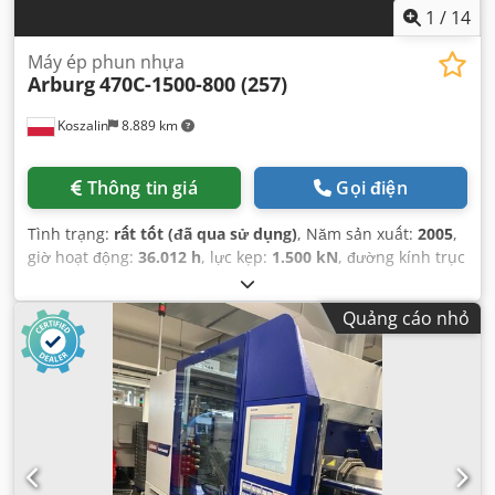
1
/
14
Máy ép phun nhựa
Arburg
470C-1500-800 (257)
Koszalin
8.889 km
Thông tin giá
Gọi điện
Tình trạng:
rất tốt (đã qua sử dụng)
, Năm sản xuất:
2005
,
giờ hoạt động:
36.012 h
, lực kẹp:
1.500 kN
, đường kính trục
vít:
45 mm
, khoảng cách giữa các cột:
470 mm
, dung tích xi
lanh:
318 cm³
, áp suất phun:
2.470 thanh
, trọng lượng
Quảng cáo nhỏ
phun:
291 g
, chiều cao khuôn (tối thiểu):
250 mm
,