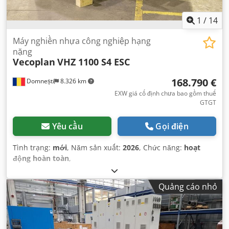
1
/
14
Máy nghiền nhựa công nghiệp hạng
nặng
Vecoplan
VHZ 1100 S4 ESC
168.790 €
Domnești
8.326 km
EXW giá cố định chưa bao gồm thuế
GTGT
Yêu cầu
Gọi điện
Tình trạng:
mới
, Năm sản xuất:
2026
, Chức năng:
hoạt
động hoàn toàn
,
Quảng cáo nhỏ