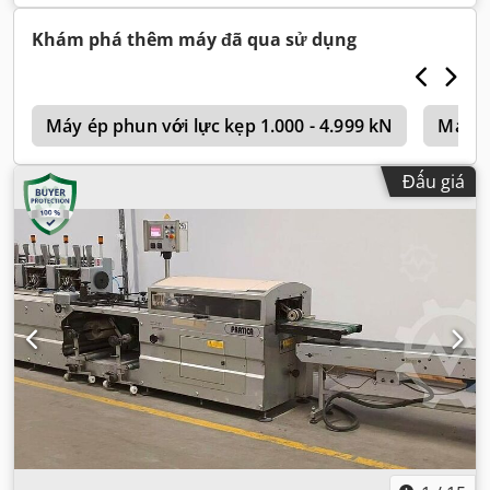
chiều dài vận chuyển:
5.700 mm
, chiều rộng vận chuyển:
1.330 mm
, chiều cao vận chuyển:
1.300 mm
, chiều cao xây
Khám phá thêm máy đã qua sử dụng
dựng:
1.300 mm
, Thiết bị:
Dấu CE
,
n
Máy ép phun với lực kẹp 1.000 - 4.999 kN
Máy É
Đấu giá