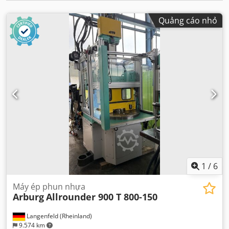
Quảng cáo nhỏ
1
/
6
Máy ép phun nhựa
Arburg
Allrounder 900 T 800-150
Langenfeld (Rheinland)
9.574 km