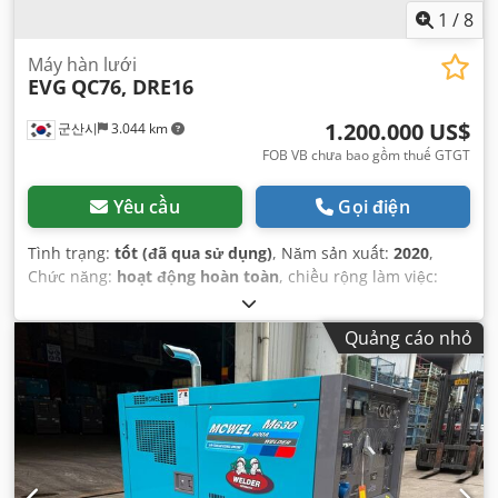
1
/
8
Máy hàn lưới
EVG
QC76, DRE16
1.200.000 US$
군산시
3.044 km
FOB VB chưa bao gồm thuế GTGT
Yêu cầu
Gọi điện
Tình trạng:
tốt (đã qua sử dụng)
, Năm sản xuất:
2020
,
Chức năng:
hoạt động hoàn toàn
, chiều rộng làm việc:
3.700 mm
, công suất hàn (tối đa):
2.200 kVA
, Đường kính
dây (tối đa):
25 mm
, loại dòng điện đầu vào:
ba pha
,
Quảng cáo nhỏ