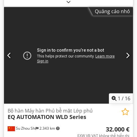
Quảng cáo nhỏ
1
/
16
Bộ hàn Máy hàn Phủ bề mặt Lớp phủ
EQ AUTOMATION
WLD Series
32.000 €
Su Zhou Shi
2.343 km
EXW VB VAT không thể hiển thị