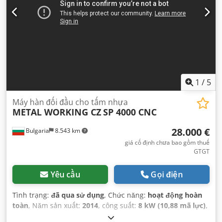
1
/
5
Máy hàn đối đầu cho tấm nhựa
METAL WORKING CZ
SP 4000 CNC
28.000 €
Bulgaria
8.543 km
giá cố định chưa bao gồm thuế
GTGT
Yêu cầu
Gọi điện
Tình trạng:
đã qua sử dụng
, Chức năng:
hoạt động hoàn
toàn
, Năm sản xuất:
2014
, công suất:
8 kW (10,88 mã lực)
,
chiều dài sàn:
4.100 mm
, trọng lượng tổng cộng:
2.850 kg
,