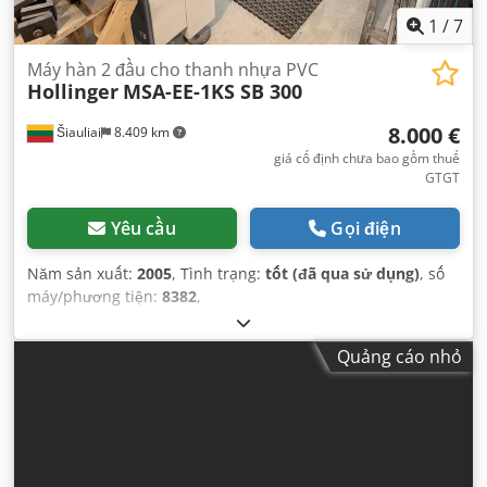
1
/
7
Máy hàn 2 đầu cho thanh nhựa PVC
Hollinger
MSA-EE-1KS SB 300
8.000 €
Šiauliai
8.409 km
giá cố định chưa bao gồm thuế
GTGT
Yêu cầu
Gọi điện
Năm sản xuất:
2005
, Tình trạng:
tốt (đã qua sử dụng)
, số
máy/phương tiện:
8382
,
Quảng cáo nhỏ