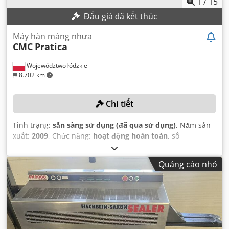
1
/
15
Đấu giá đã kết thúc
Máy hàn màng nhựa
CMC
Pratica
Województwo łódzkie
8.702 km
Chi tiết
Tình trạng:
sẵn sàng sử dụng (đã qua sử dụng)
, Năm sản
xuất:
2009
, Chức năng:
hoạt động hoàn toàn
, số
máy/phương tiện:
3364
, chiều dài sản phẩm (tối thiểu):
100
mm
, chiều rộng sản phẩm (tối đa):
350 mm
, chiều rộng
Quảng cáo nhỏ
sản phẩm (tối thiểu):
120 mm
, chiều dài sản phẩm (tối đa):
250 mm
, công suất sản xuất:
10.000 đơn vị/giờ
,