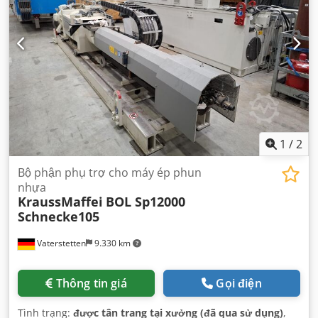
1
/
2
Bộ phận phụ trợ cho máy ép phun
nhựa
KraussMaffei
BOL Sp12000
Schnecke105
Vaterstetten
9.330 km
Thông tin giá
Gọi điện
Tình trạng:
được tân trang tại xưởng (đã qua sử dụng)
,