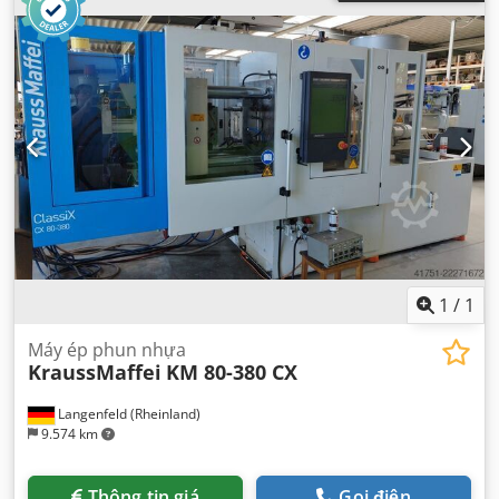
tổng cộng:
4.800 kg
, điện áp đầu vào:
400 V
, Thiết bị:
tài
liệu / sổ tay hướng dẫn
,
1
/
1
Máy ép phun nhựa
KraussMaffei
KM 80-380 CX
Langenfeld (Rheinland)
9.574 km
Thông tin giá
Gọi điện