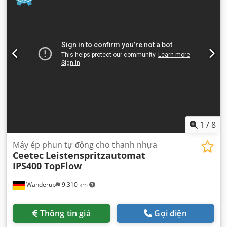
1
/
8
Máy ép phun tự động cho thanh nhựa
Ceetec
Leistenspritzautomat
IPS400 TopFlow
Wanderup
9.310 km
Thông tin giá
Gọi điện