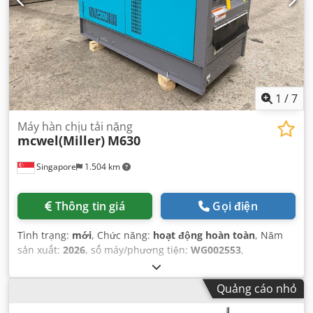
1
/
7
Máy hàn chịu tải nặng
mcwel(Miller)
M630
Singapore
1.504 km
Thông tin giá
Gọi điện
Tình trạng:
mới
, Chức năng:
hoạt động hoàn toàn
, Năm
sản xuất:
2026
, số máy/phương tiện:
WG002553
,
Quảng cáo nhỏ