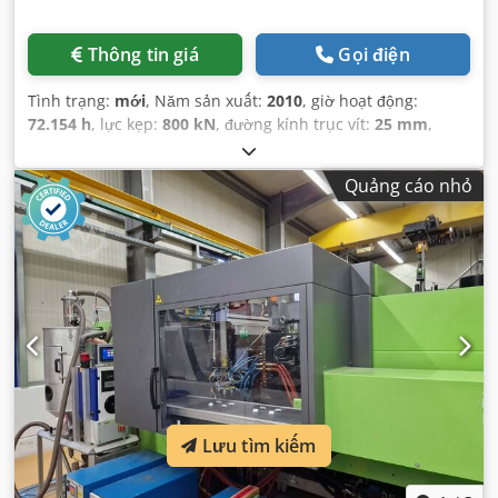
Thông tin giá
Gọi điện
Tình trạng:
mới
, Năm sản xuất:
2010
, giờ hoạt động:
72.154 h
, lực kẹp:
800 kN
, đường kính trục vít:
25 mm
,
dung tích xi lanh:
54 cm³
,
Quảng cáo nhỏ
Lưu tìm kiếm