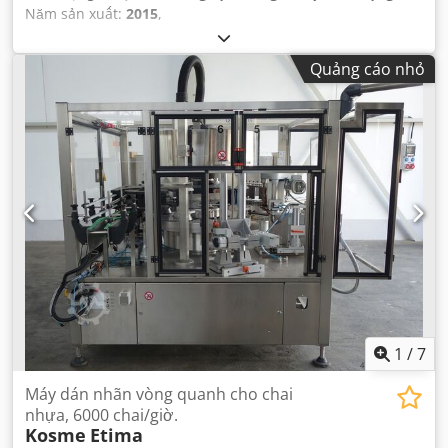
Năm sản xuất:
2015
,
Quảng cáo nhỏ
1
/
7
Máy dán nhãn vòng quanh cho chai
nhựa, 6000 chai/giờ.
Kosme
Etima