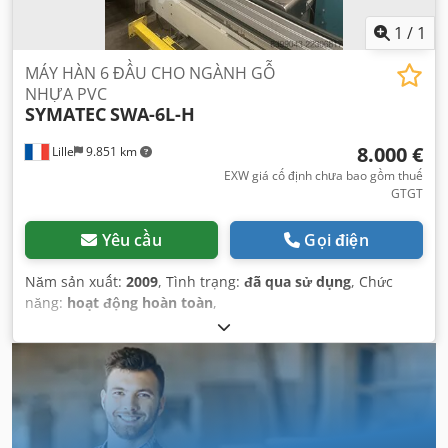
1
/
1
MÁY HÀN 6 ĐẦU CHO NGÀNH GỖ
NHỰA PVC
SYMATEC
SWA-6L-H
8.000 €
Lille
9.851 km
EXW giá cố định chưa bao gồm thuế
GTGT
Yêu cầu
Gọi điện
Năm sản xuất:
2009
, Tình trạng:
đã qua sử dụng
, Chức
năng:
hoạt động hoàn toàn
,