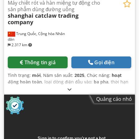
Máy chiết rót và hàn miệng tự động cho
sản phẩm dùng đường uống
shanghai catclaw trading
company
Trung Quốc, Cộng hòa Nhân
dân
2.317 km
Thông tin giá
Gọi điện
Tình trạng:
mới
, Năm sản xuất:
2025
, Chức năng:
hoạt
động hoàn toàn
, loại dòng điện đầu vào:
ba pha
, thời hạn
bảo hành:
12 tháng
, điện áp đầu vào:
220 V
, điện áp điều
khiển:
220 V
, Thiết bị:
Dấu CE
,
Quảng cáo nhỏ