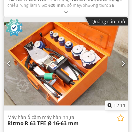
chiều rộng làm việc:
620 mm
, số máy/phương tiện:
SE
01510 A10
,
Quảng cáo nhỏ
1
/
11
Máy hàn ổ cắm máy hàn nhựa
Ritmo
R 63 TFE Ø 16-63 mm