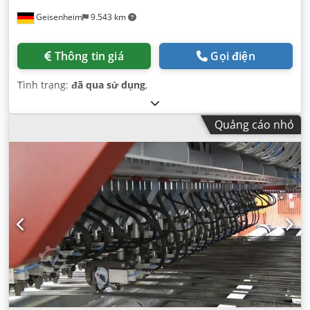
Geisenheim
9.543 km
Thông tin giá
Gọi điện
Tình trạng:
đã qua sử dụng
,
Quảng cáo nhỏ