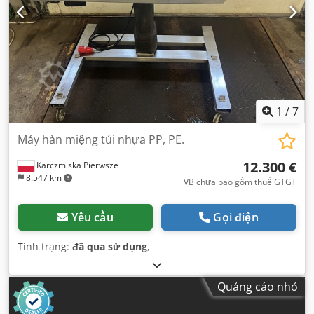
1
/
7
Máy hàn miệng túi nhựa PP, PE.
12.300 €
Karczmiska Pierwsze
8.547 km
VB chưa bao gồm thuế GTGT
Yêu cầu
Gọi điện
Tình trạng:
đã qua sử dụng
,
Quảng cáo nhỏ