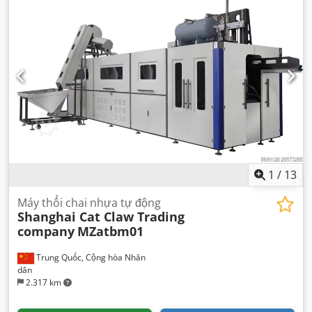
1
/
13
Máy thổi chai nhựa tự động
Shanghai Cat Claw Trading
company
MZatbm01
Trung Quốc, Cộng hòa Nhân
dân
2.317 km