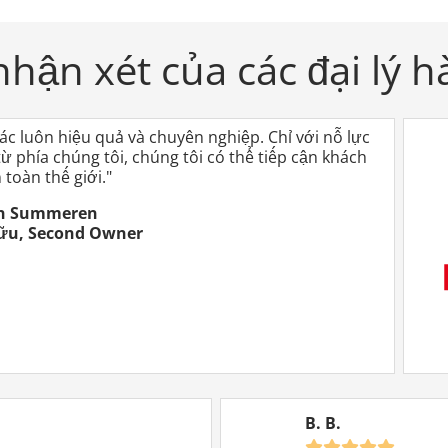
chúng tôi. Với chức năng Hỗ trợ Cao cấp, các yêu
cầu của bạn được xử lý ưu tiên.
nhận xét của các đại lý 
ác luôn hiệu quả và chuyên nghiệp. Chỉ với nỗ lực
 từ phía chúng tôi, chúng tôi có thể tiếp cận khách
Yêu cầu theo danh mục
 toàn thế giới."
Premium
n Summeren
Thêm nhiều liên hệ nữa:
Bạn sẽ nhận được các
ữu, Second Owner
yêu cầu theo danh mục (yêu cầu) từ những người
mua quan tâm trong danh mục của bạn miễn phí
trong vòng 12 tháng. Như vậy, Machineseeker tạo
ra thêm các liên hệ khách hàng đủ tiêu chuẩn cho
bạn.
B. B.