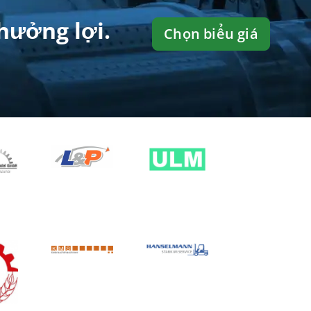
của bạn
hưởng lợi.
Chọn biểu giá
Premium
Professional
Standard
Rất dễ tích hợp:
Thêm các tin rao của bạn một
cách liền mạch vào trang web của bạn bằng iFrame.
Bằng cách này, tất cả các tin đăng được xuất bản
trên Machineseeker cũng sẽ tự động hiển thị trên
trang web của bạn – loại bỏ nhu cầu quản lý dữ liệu
trùng lặp.
Marketing khu vực & quốc tế
Premium
Professional
Standard
người bán một lần
Phạm vi tối đa:
Machineseeker là một trong những
thương hiệu trực tuyến nổi tiếng nhất về máy móc
đã qua sử dụng – và là một phần của
Machineseeker Group. Những tin đăng của bạn
cũng sẽ tự động xuất hiện trên Machineseeker,
Werktuigen, Gebrauchtmaschinen.de, Used-