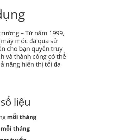
dụng
 trường – Từ năm 1999,
ề máy móc đã qua sử
ến cho bạn quyền truy
ch và thành công có thể
 năng hiển thị tối đa
số liệu
ăng
mỗi tháng
 mỗi tháng
rực tuyến