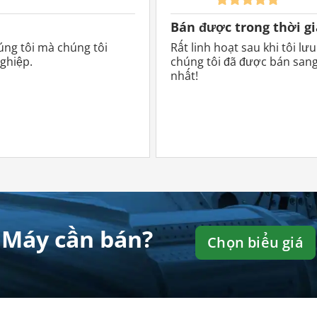
Bán được trong thời g
úng tôi mà chúng tôi
Rất linh hoạt sau khi tôi lưu
ghiệp.
chúng tôi đã được bán san
c giá Standard, Professional và Premium
nhất!
n đăng
5 tin đăng
10 tin
25 tin
50 t
đăng
đăng
đăn
4%
37%
52%
70%
77
m giá
giảm giá
giảm giá
giảm giá
giảm 
Máy cần bán?
Chọn biểu giá
66 €
49,80 €
37,90 €
23,96 €
17,98
g cáo
Quảng cáo
Quảng cáo
Quảng cáo
Quảng
háng
/ tháng
/ tháng
/ tháng
/ th