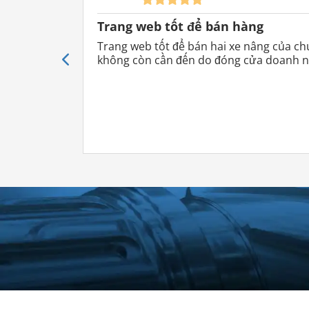
Trang web tốt để bán hàng
Trang web tốt để bán hai xe nâng của ch
không còn cần đến do đóng cửa doanh n
Hệ thống chiết khấu trong các mứ
1 quảng
2 tin đăng
3 ti
cáo
18%
2
13%
giảm giá
giả
giảm giá
69,00 €
64,50 €
59,
Quảng cáo
Quảng cáo
Quản
/ tháng
/ tháng
/ t