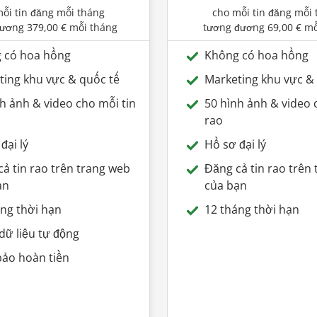
ỗi tin đăng mỗi tháng
cho mỗi tin đăng mỗi
đương
379,00 €
mỗi tháng
tương đương
69,00 €
mỗ
 có hoa hồng
Không có hoa hồng
ting khu vực & quốc tế
Marketing khu vực &
h ảnh & video cho mỗi tin
50 hình ảnh & video 
rao
đại lý
Hồ sơ đại lý
ả tin rao trên trang web
Đăng cả tin rao trên
ạn
của bạn
áng thời hạn
12 tháng thời hạn
dữ liệu tự động
ảo hoàn tiền