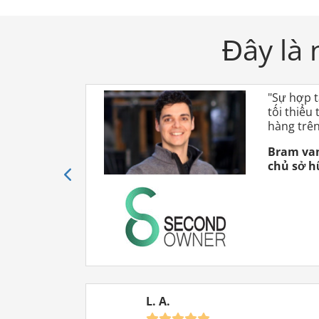
Đây là 
"Sự hợp t
tối thiểu
Đảm bảo hoàn tiền
hàng trên
Premium
Professional
Bram va
Thử nghiệm không rủi ro:
Bán máy móc trong 12
chủ sở h
tháng – hoàn toàn không rủi ro. Yêu cầu duy nhất
để hoàn trả: Là đại lý, bạn phải luôn cung cấp ít nhất
10 máy trong suốt thời hạn hợp đồng. Nếu bạn
không hoàn toàn hài lòng, chúng tôi sẽ hoàn trả
toàn bộ số tiền cho bạn.
L. A.