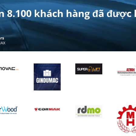
Hồ sơ đại lý
 8.100 khách hàng đã được 
Premium
Professional
Standard
Xuất hiện độc quyền:
Chúng tôi cung cấp cho bạn
một khu vực riêng trên trang web của chúng tôi. Tại
đây, những người quan tâm sẽ tìm thấy tổng quan
rs
về các tin rao của bạn cũng như thông tin và cách
MAX
liên hệ với doanh nghiệp của bạn.
Hỗ trợ cao cấp
Premium
Hỗ trợ cá nhân thuyết phục:
Tại đây, bạn nhận
được sự hỗ trợ nhanh chóng và chuyên nghiệp từ
những con người thực sự. Các chuyên gia của
chúng tôi tại Đức sẵn sàng hỗ trợ bạn bằng nhiều
ngôn ngữ và sẽ cùng bạn tìm ra giải pháp tối ưu. Sự
hài lòng của quý khách là mục tiêu hàng đầu của