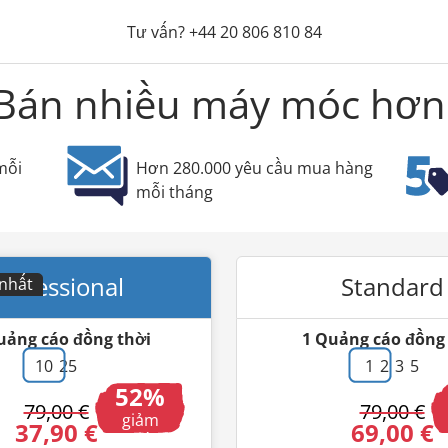
Tư vấn?
+44 20 806 810 84
Bán nhiều máy móc hơn
mỗi
Hơn 280.000 yêu cầu mua hàng
mỗi tháng
rofessional
Standard
 nhất
uảng cáo đồng thời
1
Quảng cáo đồng 
10
25
1
2
3
5
52
79,00 €
79,00 €
giảm
37,90 €
69,00 €
giá