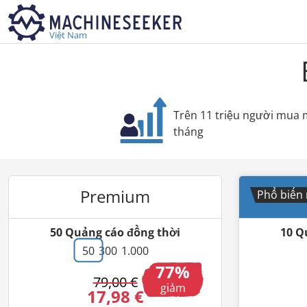
Việt Nam
Trên 11 triệu người mua 
tháng
Premium
P
Phổ biến
50
Quảng cáo đồng thời
10
Q
50
300
1.000
77
79,00 €
giảm
17,98 €
giá