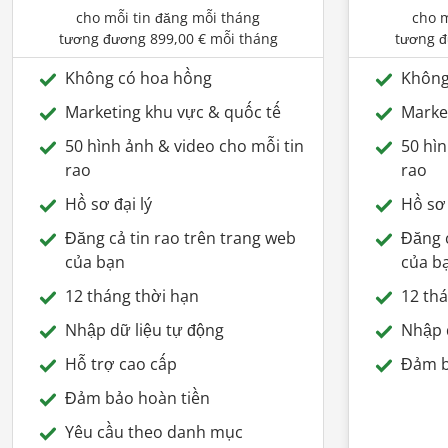
cho mỗi tin đăng mỗi tháng
cho m
tương đương
899,00 €
mỗi tháng
tương 
Không có hoa hồng
Không
Marketing khu vực & quốc tế
Marke
50 hình ảnh & video cho mỗi tin
50 hìn
rao
rao
Hồ sơ đại lý
Hồ sơ 
Đăng cả tin rao trên trang web
Đăng c
của bạn
của b
12 tháng thời hạn
12 th
Nhập dữ liệu tự động
Nhập 
Hỗ trợ cao cấp
Đảm b
Đảm bảo hoàn tiền
Yêu cầu theo danh mục