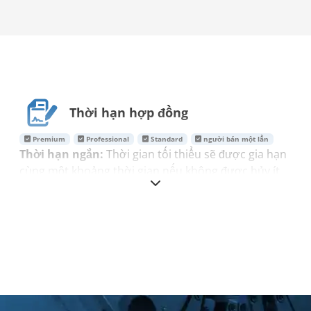
Thời hạn hợp đồng
Premium
Professional
Standard
người bán một lần
Thời hạn ngắn:
Thời gian tối thiểu sẽ được gia hạn
cùng một khoảng thời gian nếu không được hủy ít
nhất bảy ngày trước khi hết hạn. Bạn được hưởng
bảo đảm giá trong suốt (toàn bộ) thời gian hợp
đồng. Đối với gói người bán bán lẻ, thời hạn hợp
đồng chỉ được gia hạn thêm một chu kỳ nữa nếu
sau khi kết thúc thời hạn, tài khoản của bạn vẫn còn
tin đăng đang hoạt động.
Đăng cả tin rao trên trang web