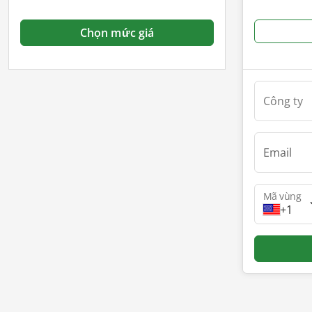
Chọn mức giá
Công ty
Email
Mã vùng
+1