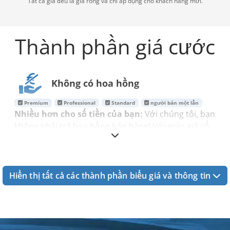
Tất cả giá đều là giá ròng và chỉ áp dụng cho khách hàng mới.
Thành phần giá cước
Không có hoa hồng
Premium
Professional
Standard
người bán một lần
Nhiều hơn cho số tiền của bạn:
Với chúng tôi, bạn
không phải trả hoa hồng bán hàng! Với mức giá cố
định hàng tháng hợp lý, tất cả các chi phí trong gói
của bạn đã được bao gồm hoàn toàn.
Hiển thị tất cả các thành phần biểu giá và thông tin