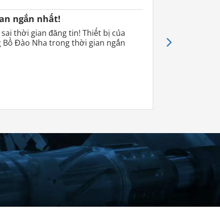
ian ngắn nhất!
Một trong n
 sai thời gian đăng tin! Thiết bị của
Đây không chỉ
g Bồ Đào Nha trong thời gian ngắn
bán sản phẩm 
in
300 tin
1000 tin
g
đăng
đăng
%
91%
94%
giá
giảm giá
giảm giá
 €
7,33 €
4,49 €
 cáo
Quảng cáo
Quảng cáo
áng
/ tháng
/ tháng