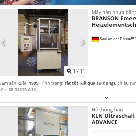
Máy hàn nhựa bằng
BRANSON Emer
Heizelementsc
Saal an der Donau
9
1
/
11
Năm sản xuất:
1999
, Tình trạng:
rất tốt (đã qua sử dụng)
, chiều rộ
tiện:
SE 01510 A10
,
Hệ thống hàn
KLN Ultraschall
ADVANCE