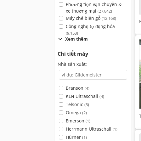
Phương tiện vận chuyển &
xe thương mại
(27.842)
Máy chế biến gỗ
(12.168)
Công nghệ tự động hóa
(9.153)
Xem thêm
Chi tiết máy
Nhà sản xuất:
Branson
(4)
KLN Ultraschall
(4)
Telsonic
(3)
Omega
(2)
Emerson
(1)
Herrmann Ultraschall
(1)
Hürner
(1)