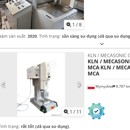
1
/
8
Năm sản xuất:
2020
, Tình trạng:
sẵn sàng sử dụng (đã qua sử dụng
KLN / MECASONIC 
KLN / MECASON
MCA
KLN / MEC
MCA
Wymysłów
8.787 k
1
/
11
Tình trạng:
rất tốt (đã qua sử dụng)
,