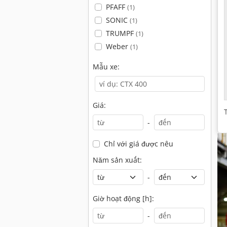
PFAFF
(1)
SONIC
(1)
TRUMPF
(1)
Weber
(1)
Mẫu xe:
Giá:
-
Chỉ với giá được nêu
Năm sản xuất:
-
Giờ hoạt động [h]:
-