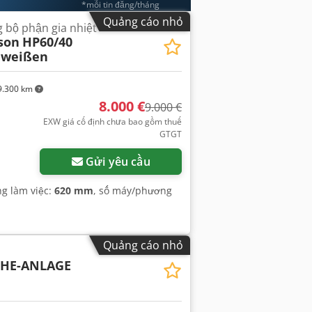
*mỗi tin đăng/tháng
Quảng cáo nhỏ
 bộ phận gia nhiệt
son
HP60/40
hweißen
.300 km
8.000 €
9.000 €
EXW giá cố định chưa bao gồm thuế
GTGT
Gửi yêu cầu
ng làm việc:
620 mm
, số máy/phương
Quảng cáo nhỏ
HE-ANLAGE