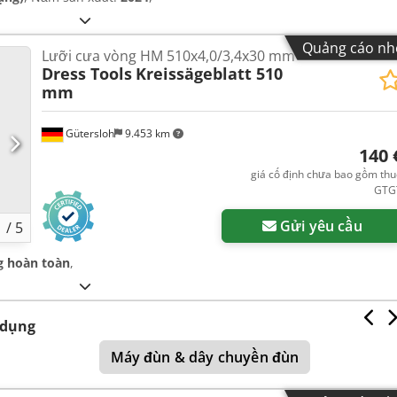
Quảng cáo nh
Lưỡi cưa vòng HM 510x4,0/3,4x30 mm
Dress Tools
Kreissägeblatt 510
mm
Gütersloh
9.453 km
140 
giá cố định chưa bao gồm th
GTG
Gửi yêu cầu
1
/
5
g hoàn toàn
,
 dụng
Máy đùn & dây chuyền đùn