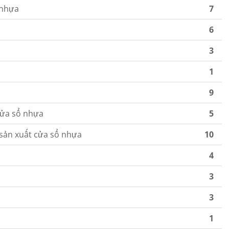
 nhựa
7
6
3
1
9
cửa sổ nhựa
5
sản xuất cửa sổ nhựa
10
4
3
3
1