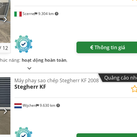
Scerne
9.304 km
Thông tin giá
/
12
Chức năng:
hoạt động hoàn toàn
,
Quảng cáo nh
Máy phay sao chép Stegherr KF 2008
Stegherr
KF
Wijchen
9.630 km