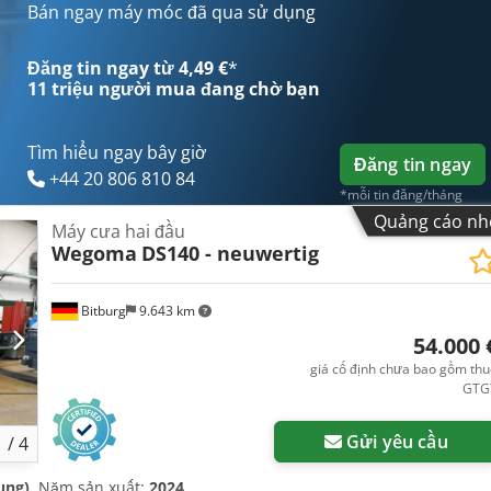
Bán ngay máy móc đã qua sử dụng
Đăng tin ngay từ 4,49 €
*
11 triệu người mua
đang chờ bạn
Tìm hiểu ngay bây giờ
Đăng tin ngay
+44 20 806 810 84
*mỗi tin đăng/tháng
Quảng cáo nh
Máy cưa hai đầu
Wegoma
DS140 - neuwertig
Bitburg
9.643 km
54.000 
giá cố định chưa bao gồm th
GTG
Gửi yêu cầu
1
/
4
ụng)
, Năm sản xuất:
2024
,