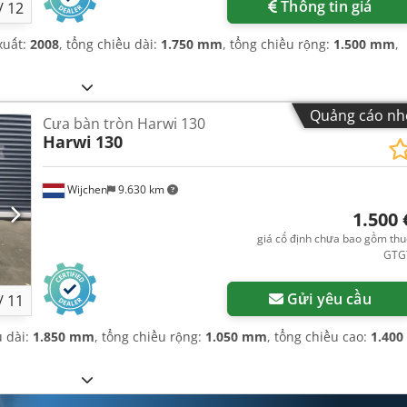
Thông tin giá
/
12
xuất:
2008
, tổng chiều dài:
1.750 mm
, tổng chiều rộng:
1.500 mm
,
Quảng cáo nh
Cưa bàn tròn Harwi 130
Harwi
130
Wijchen
9.630 km
1.500 
giá cố định chưa bao gồm th
GTG
Gửi yêu cầu
/
11
u dài:
1.850 mm
, tổng chiều rộng:
1.050 mm
, tổng chiều cao:
1.400