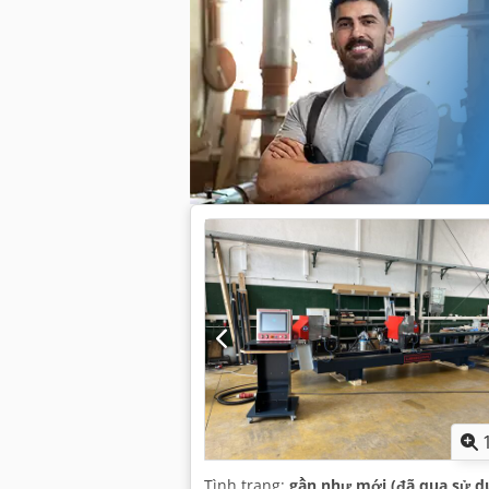
Tình trạng:
gần như mới (đã qua sử d