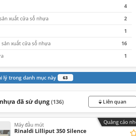
4
sản xuất cửa sổ nhựa
2
1
o sản xuất cửa sổ nhựa
16
ửa
1
ại lý trong danh mục này
63
 nhựa đã sử dụng
(136)
Liên quan
Quảng cáo nh
Máy đầu mút
Rinaldi
Lilliput 350 Silence