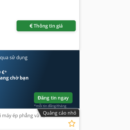
Thông tin giá
 qua sử dụng
 €
*
ang chờ bạn
Đăng tin ngay
*mỗi tin đăng/tháng
Quảng cáo nhỏ
i máy ép phẳng và kệ