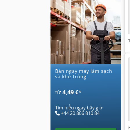
Bán ngay máy làm sạch
và khử trùng
từ
4,49 €
*
Tìm hiểu ngay bây giờ
+44 20 806 810 84