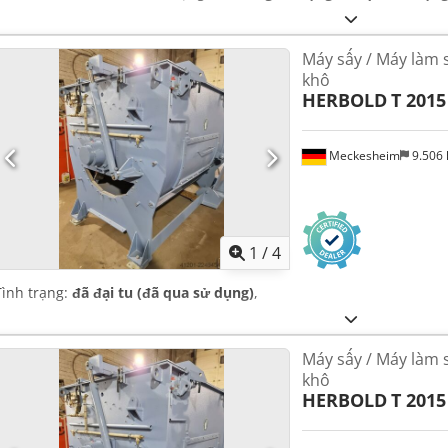
Máy sấy / Máy làm 
khô
HERBOLD
T 2015
Meckesheim
9.506
1
/
4
Tình trạng:
đã đại tu (đã qua sử dụng)
,
Máy sấy / Máy làm 
khô
HERBOLD
T 2015