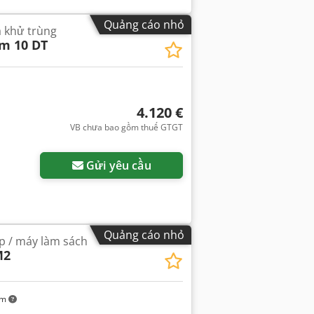
Quảng cáo nhỏ
à khử trùng
m 10 DT
4.120 €
VB chưa bao gồm thuế GTGT
Gửi yêu cầu
Quảng cáo nhỏ
p / máy làm sách
M2
km