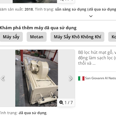
Năm sản xuất:
2018
, Tình trạng:
sẵn sàng sử dụng (đã qua sử dụng
Khám phá thêm máy đã qua sử dụng
Máy sấy
Motan
Máy Sấy Khô Không Khí
K
Bộ lọc hút mạt gỗ, 
động làm sạch lọc
thổi và ...
San Giovanni Al Nati
1
/
7
Tình trạng:
đã qua sử dụng
,