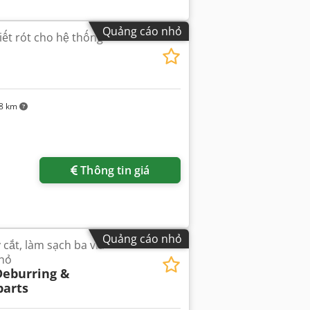
Quảng cáo nhỏ
iết rót cho hệ thống
8 km
êm hình ảnh
Thông tin giá
Quảng cáo nhỏ
ắt, làm sạch ba via
nhỏ
eburring &
parts