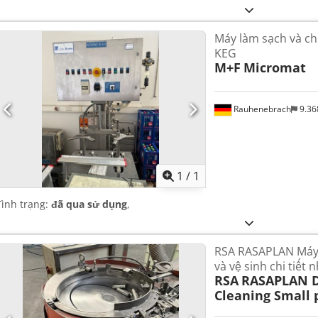
Máy làm sạch và ch
KEG
M+F
Micromat
Rauhenebrach
9.36
Yêu cầu th
1
/
1
Tình trạng:
đã qua sử dụng
,
RSA RASAPLAN Máy c
và vệ sinh chi tiết 
RSA
RASAPLAN D
Cleaning Small 