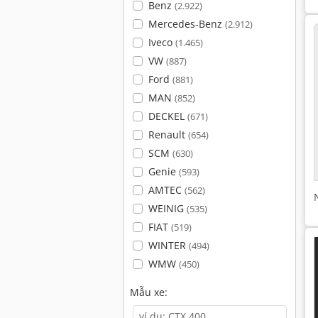
Benz
(2.922)
Mercedes-Benz
(2.912)
Iveco
(1.465)
VW
(887)
Ford
(881)
MAN
(852)
DECKEL
(671)
Renault
(654)
SCM
(630)
Genie
(593)
AMTEC
(562)
WEINIG
(535)
FIAT
(519)
WINTER
(494)
WMW
(450)
Mẫu xe: