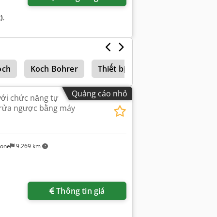
)
,
och
Koch Bohrer
Thiết bị phòng thí nghiệm
Quảng cáo nhỏ
với chức năng tự
 (rửa ngược bằng máy
sone
9.269 km
Thông tin giá