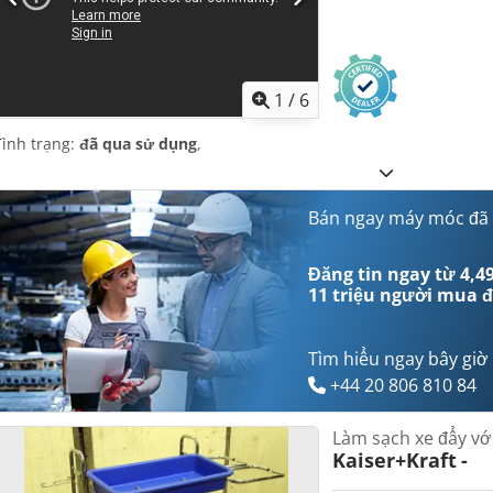
1
/
6
Tình trạng:
đã qua sử dụng
,
Bán ngay máy móc đã
Đăng tin ngay từ 4,49
11 triệu người mua
đ
Tìm hiểu ngay bây giờ
+44 20 806 810 84
Làm sạch xe đẩy vớ
Kaiser+Kraft
-