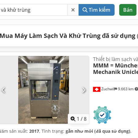
Tìm kiếm
Bán
Mua Máy Làm Sạch Và Khử Trùng đã sử dụng
Thiết bị làm sạch v
MMM = München
Mechanik
Unicl
Zuchwil
9.663 km
1
/
8
Năm sản xuất:
2017
, Tình trạng:
gần như mới (đã qua sử dụng)
,