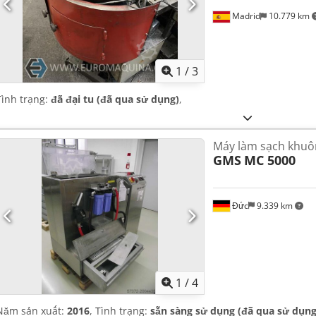
Madrid
10.779 km
1
/
3
Tình trạng:
đã đại tu (đã qua sử dụng)
,
Máy làm sạch khu
GMS
MC 5000
Đức
9.339 km
1
/
4
Năm sản xuất:
2016
, Tình trạng:
sẵn sàng sử dụng (đã qua sử dụng