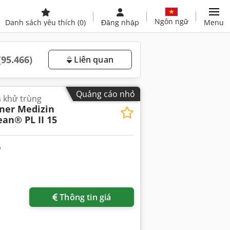
Ngôn ngữ
Danh sách yêu thích
(0)
Đăng nhập
Menu
(95.466)
Liên quan
Quảng cáo nhỏ
à khử trùng
er Medizin
ean® PL II 15
Thông tin giá