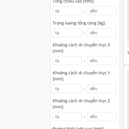
Tổng chiều cao [mm]:
-
Trọng lượng tổng cộng [kg]:
-
Khoảng cách di chuyển trục X
[mm]:
-
Khoảng cách di chuyển trục Y
[mm]:
-
Khoảng cách di chuyển trục Z
[mm]:
-
Đường kính lưỡi cưa [mm]: