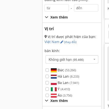
-
Xem thêm
Vị trí
Kính Hiển Vi
Kính Hiển Vi Thảo
Sartorius 2842
Vị trí được phát hiện của bạn:
Việt Nam
(thay đổi)
bán kính:
Không giới hạn
(95.466)
Đức
(53.266)
Hà Lan
(8.233)
Ba Lan
(7.941)
Ý
(4.410)
Áo
(3.756)
Xem thêm