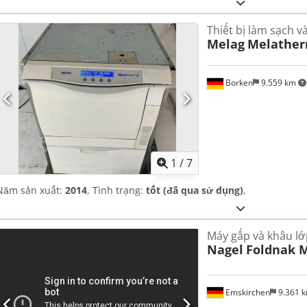
Thiết bị làm sạch v
Melag
Melather
Borken
9.559 km
1
/
7
Năm sản xuất:
2014
, Tình trạng:
tốt (đã qua sử dụng)
,
Máy gấp và khâu lớ
Nagel
Foldnak 
Emskirchen
9.361 