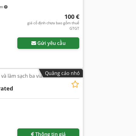
km
100 €
giá cố định chưa bao gồm thuế
GTGT
Gửi yêu cầu
Quảng cáo nhỏ
 và làm sạch ba via
rated
Thông tin giá