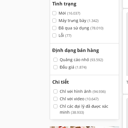
Tình trạng
Mới
(16.037)
Máy trưng bày
(1.342)
Đã qua sử dụng
(78.010)
Lỗi
(77)
Định dạng bán hàng
Quảng cáo nhỏ
(93.592)
Đấu giá
(1.874)
Chi tiết
Chỉ với hình ảnh
(94.936)
Chỉ với video
(10.647)
Chỉ các đại lý đã được xác
minh
(38.933)