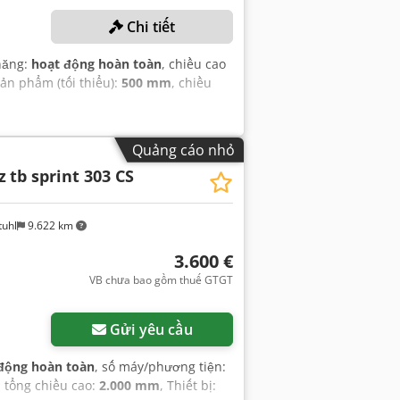
Chi tiết
năng:
hoạt động hoàn toàn
, chiều cao
sản phẩm (tối thiểu):
500 mm
, chiều
Quảng cáo nhỏ
z
tb sprint 303 CS
tuhl
9.622 km
3.600 €
VB chưa bao gồm thuế GTGT
Gửi yêu cầu
động hoàn toàn
, số máy/phương tiện:
, tổng chiều cao:
2.000 mm
, Thiết bị: