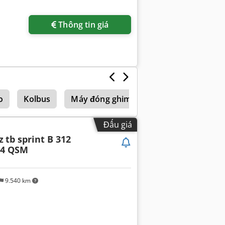
Thông tin giá
o
Kolbus
Máy đóng ghim tập hợp
Đấu giá
z
tb sprint B 312
304 QSM
9.540 km