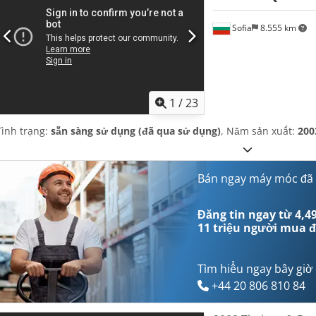
Sofia
8.555 km
1
/
23
Tình trạng:
sẵn sàng sử dụng (đã qua sử dụng)
, Năm sản xuất:
200
Bán ngay máy móc đã
Đăng tin ngay từ 4,49
11 triệu người mua
đ
Tìm hiểu ngay bây giờ
+44 20 806 810 84