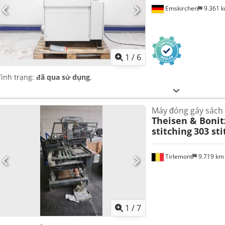
Emskirchen
9.361 
1
/
6
Tình trạng:
đã qua sử dụng
,
Máy đóng gáy sách
Theisen & Bonit
stitching
303 sti
Tirlemont
9.719 k
1
/
7