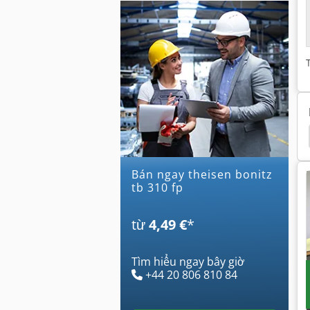
ller Martini
Mueller Martini
Máy Đóng Ghim
Bán ngay theisen bonitz
tb 310 fp
từ
4,49 €
*
Tìm hiểu ngay bây giờ
+44 20 806 810 84