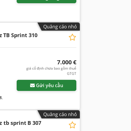
Quảng cáo nhỏ
z
TB Sprint 310
7.000 €
giá cố định chưa bao gồm thuế
GTGT
Gửi yêu cầu
8
,
Quảng cáo nhỏ
 tb sprint
B 307