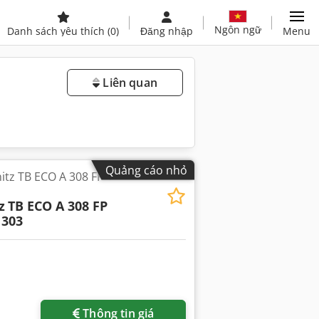
Ngôn ngữ
Danh sách yêu thích
(0)
Đăng nhập
Menu
Liên quan
Quảng cáo nhỏ
itz TB ECO A 308 FP +
z
TB ECO A 308 FP
 303
Thông tin giá