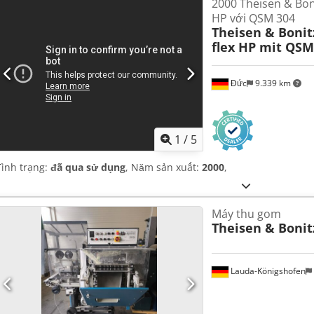
2000 Theisen & Boni
HP với QSM 304
Theisen & Bonit
flex HP mit QSM
Đức
9.339 km
1
/
5
Tình trạng:
đã qua sử dụng
, Năm sản xuất:
2000
,
Máy thu gom
Theisen & Bonit
Lauda-Königshofen