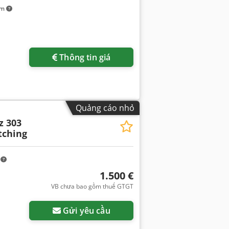
km
Thông tin giá
Quảng cáo nhỏ
z 303
tching
m
1.500 €
VB chưa bao gồm thuế GTGT
Gửi yêu cầu