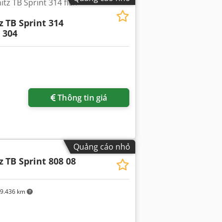
tz TB Sprint 314 flex
z
TB Sprint 314
 304
Thông tin giá
Quảng cáo nhỏ
z
TB Sprint 808 08
9.436 km