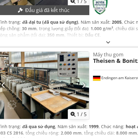
1
/
5
Đấu giá đã kết thúc
Tình trạng:
đã đại tu (đã qua sử dụng)
, Năm sản xuất:
2005
, Chức 
xếp chồng:
30 mm
, trọng lượng giấy (tối đa):
1.000 g/m²
, chiều dài 
rộng sản phẩm (tối đa):
350 mm
, Thiết bị:
Dấu CE
,
Máy thu gom
Theisen & Bonit
Endingen am Kaisers
1
/
5
Tình trạng:
đã qua sử dụng
, Năm sản xuất:
1999
, Chức năng:
hoạt 
303 CS 2816
, tổng chiều rộng:
2.000 mm
, tổng chiều dài:
8.000 mm