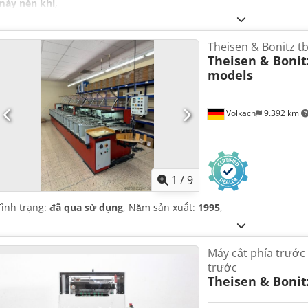
máy nén khí
,
Theisen & Bonitz tb
Theisen & Bonit
models
Volkach
9.392 km
1
/
9
Tình trạng:
đã qua sử dụng
, Năm sản xuất:
1995
,
Máy cắt phía trước 
trước
Theisen & Bonit