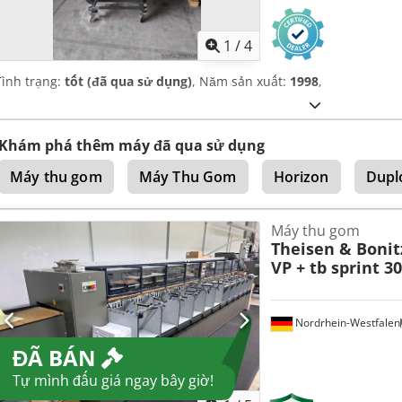
1
/
4
Tình trạng:
tốt (đã qua sử dụng)
, Năm sản xuất:
1998
,
Khám phá thêm máy đã qua sử dụng
Máy thu gom
Máy Thu Gom
Horizon
Dupl
Máy thu gom
Theisen & Bonit
VP + tb sprint 
Nordrhein-Westfalen
ĐÃ BÁN
Tự mình đấu giá ngay bây giờ!