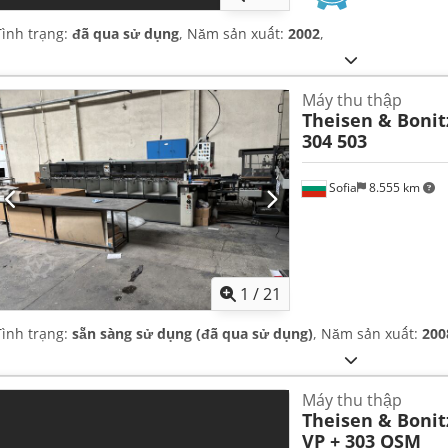
Tình trạng:
đã qua sử dụng
, Năm sản xuất:
2002
,
Máy thu thập
Theisen & Bonit
304 503
Sofia
8.555 km
1
/
21
Tình trạng:
sẵn sàng sử dụng (đã qua sử dụng)
, Năm sản xuất:
200
Máy thu thập
Theisen & Bonitz
VP + 303 QSM