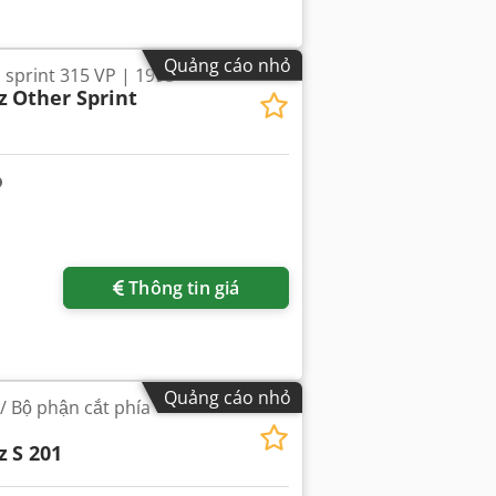
Quảng cáo nhỏ
 sprint 315 VP | 1995
z
Other Sprint
Thông tin giá
Quảng cáo nhỏ
/ Bộ phận cắt phía
z
S 201