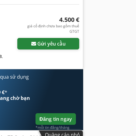
4.500 €
giá cố định chưa bao gồm thuế
GTGT
Gửi yêu cầu
3
,
 qua sử dụng
 €
*
ang chờ bạn
Đăng tin ngay
*mỗi tin đăng/tháng
Quảng cáo nhỏ