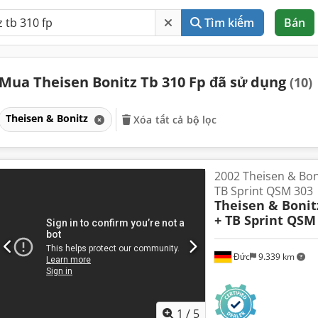
Tìm kiếm
Bán
Mua Theisen Bonitz Tb 310 Fp đã sử dụng
(10)
Theisen & Bonitz
Xóa tất cả bộ lọc
2002 Theisen & Bon
TB Sprint QSM 303
Theisen & Bonit
+ TB Sprint QSM
Đức
9.339 km
1
/
5