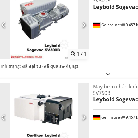
SV300B
Leybold
Sogevac
Gelnhausen
9.457 
Yêu cầu th
1
/
1
Tình trạng:
đã đại tu (đã qua sử dụng)
,
Máy bơm chân khôn
SV750B
Leybold
Sogevac
Gelnhausen
9.457 
Yêu cầu th