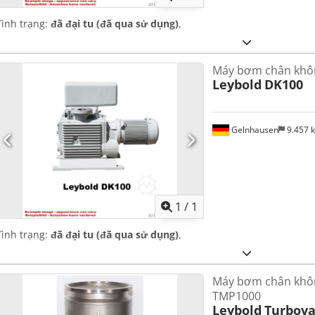
Tình trạng:
đã đại tu (đã qua sử dụng)
,
Máy bơm chân khô
Leybold
DK100
Gelnhausen
9.457 
Yêu cầu th
1
/
1
Tình trạng:
đã đại tu (đã qua sử dụng)
,
Máy bơm chân khôn
TMP1000
Leybold
Turbova