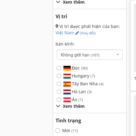
Xem thêm
Vị trí
Vị trí được phát hiện của bạn:
Việt Nam
(thay đổi)
bán kính:
Không giới hạn
(107)
Đức
(90)
Hungary
(7)
Tây Ban Nha
(4)
Hà Lan
(3)
Áo
(1)
Xem thêm
Tình trạng
Mới
(11)