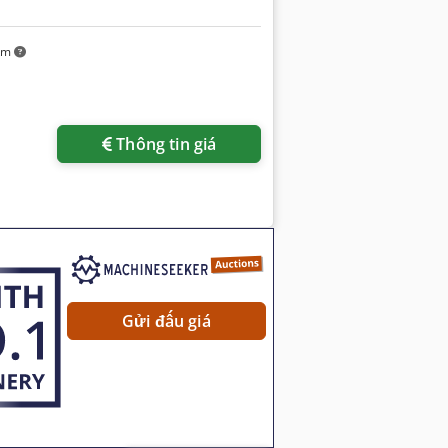
km
êm hình ảnh
Thông tin giá
Gửi đấu giá