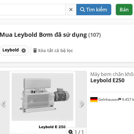
Tìm kiếm
Bán
Mua Leybold Bơm đã sử dụng
(107)
Leybold
Xóa tất cả bộ lọc
Máy bơm chân khôn
Leybold
E250
Gelnhausen
9.457 
Yêu cầu th
1
/
1