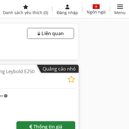
Ngôn ngữ
Danh sách yêu thích
(0)
Đăng nhập
Menu
Liên quan
Quảng cáo nhỏ
g Leybold E250
km
êm hình ảnh
Thông tin giá