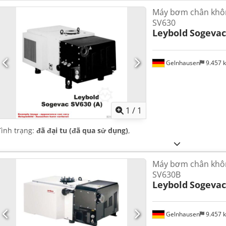
Máy bơm chân khôn
SV630
Leybold
Sogevac
Gelnhausen
9.457 
Yêu cầu th
1
/
1
Tình trạng:
đã đại tu (đã qua sử dụng)
,
Máy bơm chân khôn
SV630B
Leybold
Sogevac
Gelnhausen
9.457 