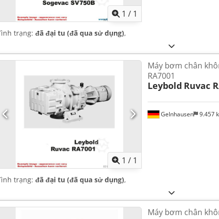
1
/
1
Tình trạng:
đã đại tu (đã qua sử dụng)
,
Máy bơm chân khôn
RA7001
Leybold
Ruvac R
Gelnhausen
9.457 
Yêu cầu th
1
/
1
Tình trạng:
đã đại tu (đã qua sử dụng)
,
Máy bơm chân khôn