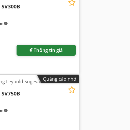
 SV300B
km
êm hình ảnh
Thông tin giá
Quảng cáo nhỏ
g Leybold Sogevac
 SV750B
km
êm hình ảnh