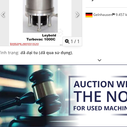
Gelnhausen
9.457 
Yêu cầu th
1
/
1
Tình trạng:
đã đại tu (đã qua sử dụng)
,