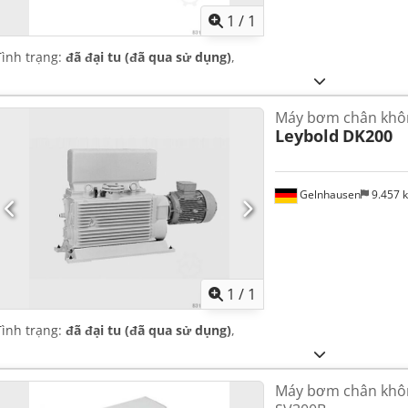
1
/
1
Tình trạng:
đã đại tu (đã qua sử dụng)
,
Máy bơm chân khô
Leybold
DK200
Gelnhausen
9.457 
Yêu cầu th
1
/
1
Tình trạng:
đã đại tu (đã qua sử dụng)
,
Máy bơm chân khôn