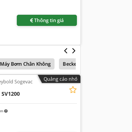
êm hình ảnh
Thông tin giá
Máy Bơm Chân Không
Becker
Quảng cáo nhỏ
ybold Sogevac
 SV1200
km
êm hình ảnh