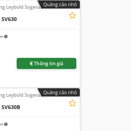
Quảng cáo nhỏ
g Leybold Sogevac
 SV630
km
êm hình ảnh
Thông tin giá
Quảng cáo nhỏ
g Leybold Sogevac
 SV630B
km