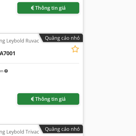
Thông tin giá
Quảng cáo nhỏ
g Leybold Ruvac
A7001
km
êm hình ảnh
Thông tin giá
Quảng cáo nhỏ
g Leybold Trivac