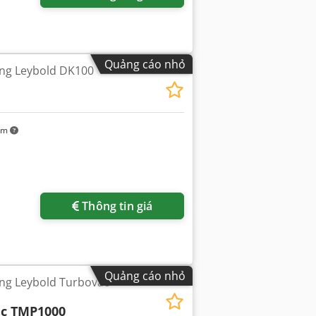
Quảng cáo nhỏ
ng Leybold DK100
km
êm hình ảnh
Thông tin giá
Quảng cáo nhỏ
g Leybold Turbovac
c TMP1000