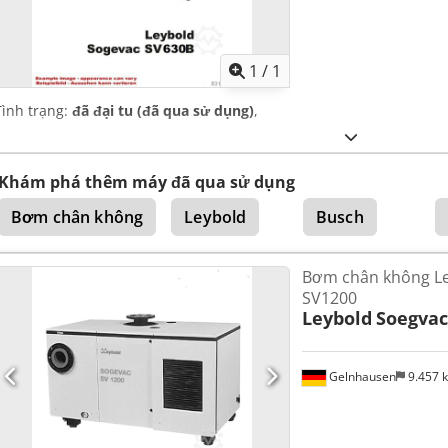
Yêu cầu th
1
/
1
Tình trạng:
đã đại tu (đã qua sử dụng)
,
Khám phá thêm máy đã qua sử dụng
Bơm chân không
Leybold
Busch
Bơm chân không Le
SV1200
Leybold
Soegvac
Gelnhausen
9.457 
Yêu cầu th