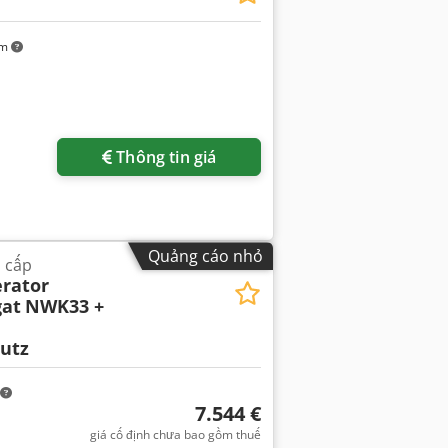
km
Thông tin giá
Quảng cáo nhỏ
 cấp
rator
at
NWK33 +
utz
7.544 €
giá cố định chưa bao gồm thuế