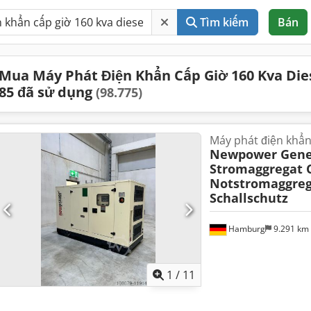
Tìm kiếm
Bán
Mua Máy Phát Điện Khẩn Cấp Giờ 160 Kva Dies
85 đã sử dụng
(98.775)
Máy phát điện khẩ
Newpower Gene
Stromaggregat
Notstromaggreg
Schallschutz
Hamburg
9.291 km
1
/
11