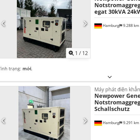
Notstromaggreg
egat 30kVA 24
Hamburg
9.288 km
1
/
12
Tình trạng:
mới
,
Máy phát điện khẩn
Newpower Gene
Notstromaggreg
Schallschutz
Hamburg
9.291 km