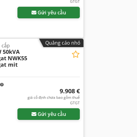
GTGT
Gửi yêu cầu
Quảng cáo nhỏ
 cấp
 50kVA
at
NWK55
at mit
9.908 €
giá cố định chưa bao gồm thuế
GTGT
Gửi yêu cầu