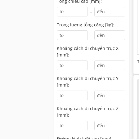
Tổng chiều cao [mm]:
-
Trọng lượng tổng cộng [kg]:
-
Khoảng cách di chuyển trục X
[mm]:
-
Khoảng cách di chuyển trục Y
[mm]:
-
Khoảng cách di chuyển trục Z
[mm]:
-
Đường kính lưỡi cưa [mm]: