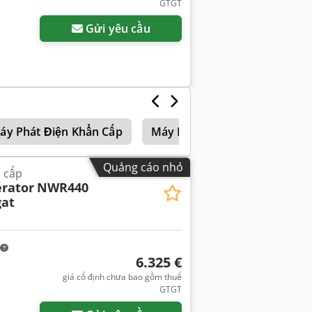
GTGT
Gửi yêu cầu
áy Phát Điện Khẩn Cấp
Máy Phát Điện Khẩn Cấp 500K
Quảng cáo nhỏ
 cấp
rator
NWR440
at
6.325 €
giá cố định chưa bao gồm thuế
GTGT