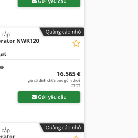
Gửi yêu cầu
Quảng cáo nhỏ
 cấp
rator
NWK120
s
at
16.565 €
giá cố định chưa bao gồm thuế
GTGT
Gửi yêu cầu
Quảng cáo nhỏ
 cấp
rator