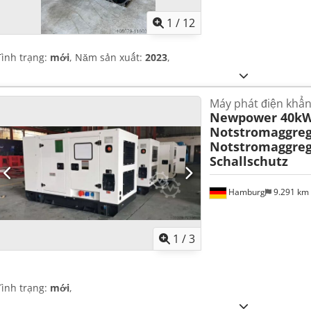
1
/
12
Tình trạng:
mới
, Năm sản xuất:
2023
,
Máy phát điện khẩn
Newpower 40kW
Notstromaggreg
Notstromaggreg
Schallschutz
Hamburg
9.291 km
1
/
3
Tình trạng:
mới
,