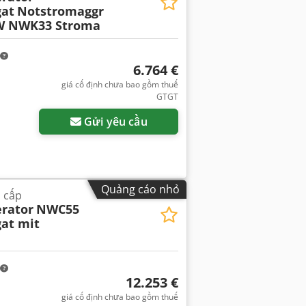
at
Notstromaggr
kW NWK33 Stroma
6.764 €
giá cố định chưa bao gồm thuế
GTGT
Gửi yêu cầu
Quảng cáo nhỏ
 cấp
rator
NWC55
at mit
12.253 €
giá cố định chưa bao gồm thuế