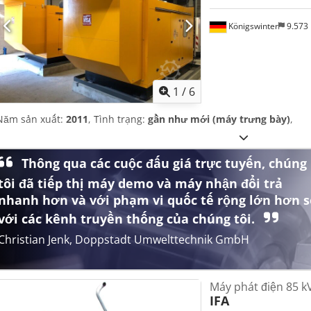
Königswinter
9.573
1
/
6
Năm sản xuất:
2011
, Tình trạng:
gần như mới (máy trưng bày)
,
Thông qua các cuộc đấu giá trực tuyến, chúng
tôi đã tiếp thị máy demo và máy nhận đổi trả
nhanh hơn và với phạm vi quốc tế rộng lớn hơn s
với các kênh truyền thống của chúng tôi.
Christian Jenk, Doppstadt Umwelttechnik GmbH
Máy phát điện 85 k
IFA