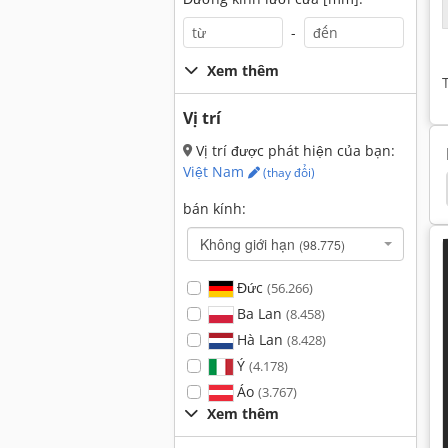
-
Xem thêm
Vị trí
Vị trí được phát hiện của bạn:
Việt Nam
(thay đổi)
iện 200 Kva
Máy Phát Điện 300 Kva
Stamford
bán kính:
Không giới hạn
(98.775)
Đức
(56.266)
Ba Lan
(8.458)
Hà Lan
(8.428)
Ý
(4.178)
Áo
(3.767)
Xem thêm