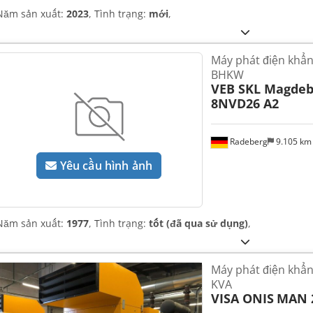
Năm sản xuất:
2023
, Tình trạng:
mới
,
Máy phát điện khẩ
BHKW
VEB SKL Magde
8NVD26 A2
Radeberg
9.105 k
Yêu cầu hình ảnh
Năm sản xuất:
1977
, Tình trạng:
tốt (đã qua sử dụng)
,
Máy phát điện khẩ
KVA
VISA ONIS
MAN 2