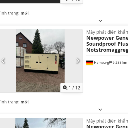
Tình trạng:
mới
,
Máy phát điện khẩn
Newpower Gene
Soundproof Plu
Notstromaggreg
Hamburg
9.288 km
1
/
12
Tình trạng:
mới
,
Máy phát điện khẩn
Newpower Gene