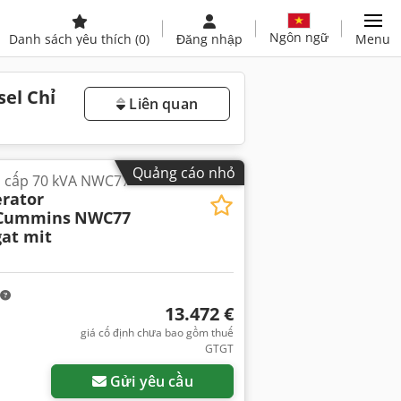
Ngôn ngữ
Danh sách yêu thích
(0)
Đăng nhập
Menu
el Chỉ
Liên quan
Quảng cáo nhỏ
n cấp 70 kVA NWC77
rator
 Cummins
NWC77
at mit
13.472 €
giá cố định chưa bao gồm thuế
GTGT
Gửi yêu cầu