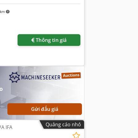
 km
Thông tin giá
o
Gửi đấu giá
Quảng cáo nhỏ
VA IFA