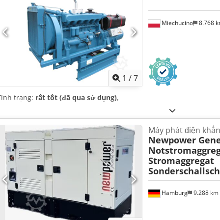
Miechucino
8.768 
1
/
7
Tình trạng:
rất tốt (đã qua sử dụng)
,
Máy phát điện khẩn
Newpower Gene
Notstromaggreg
Stromaggregat
Sonderschallsch
Hamburg
9.288 km