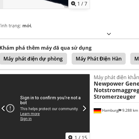
1
/
7
Tình trạng:
mới
,
Khám phá thêm máy đã qua sử dụng
Máy phát điện dự phòng
Máy Phát Điện Hàn
M
Máy phát điện khẩn
Newpower Gene
Notstromaggreg
Stromerzeuger
Hamburg
9.288 km
1
/
15