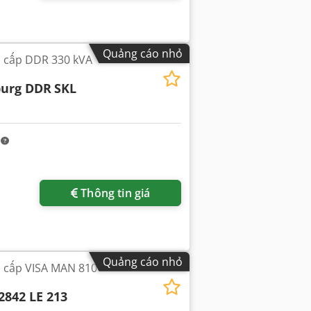
Quảng cáo nhỏ
n cấp DDR 330 kVA
burg DDR
SKL
m
Thông tin giá
Quảng cáo nhỏ
n cấp VISA MAN 810
842 LE 213