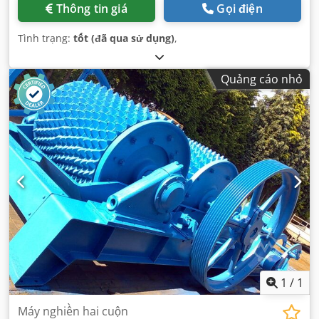
Thông tin giá
Gọi điện
Tình trạng:
tốt (đã qua sử dụng)
,
Quảng cáo nhỏ
1
/
1
Máy nghiền hai cuộn