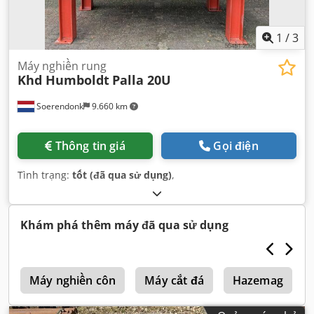
1
/
3
Máy nghiền rung
Khd Humboldt
Palla 20U
Soerendonk
9.660 km
Thông tin giá
Gọi điện
Tình trạng:
tốt (đã qua sử dụng)
,
Khám phá thêm máy đã qua sử dụng
n
Máy nghiền côn
Máy cắt đá
Hazemag