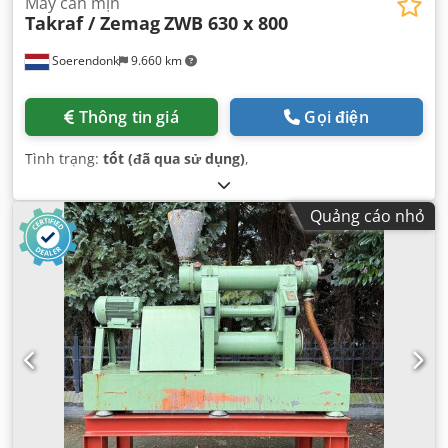
Máy cán mịn
Takraf / Zemag
ZWB 630 x 800
Soerendonk
9.660 km
Thông tin giá
Gọi điện
Tình trạng:
tốt (đã qua sử dụng)
,
Quảng cáo nhỏ