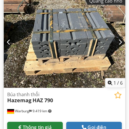
Quảng cáo nhỏ
1
/
6
Búa thanh thổi
Hazemag
HAZ 790
Warburg
9.419 km
Thông tin giá
Gọi điện