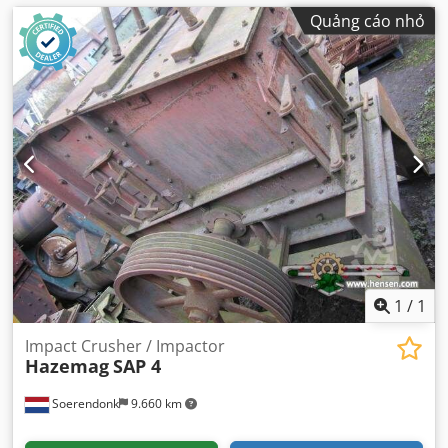
Quảng cáo nhỏ
1
/
1
Impact Crusher / Impactor
Hazemag
SAP 4
Soerendonk
9.660 km