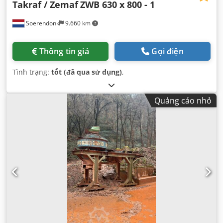
Takraf / Zemaf
ZWB 630 x 800 - 1
Soerendonk
9.660 km
Thông tin giá
Gọi điện
Tình trạng:
tốt (đã qua sử dụng)
,
Quảng cáo nhỏ