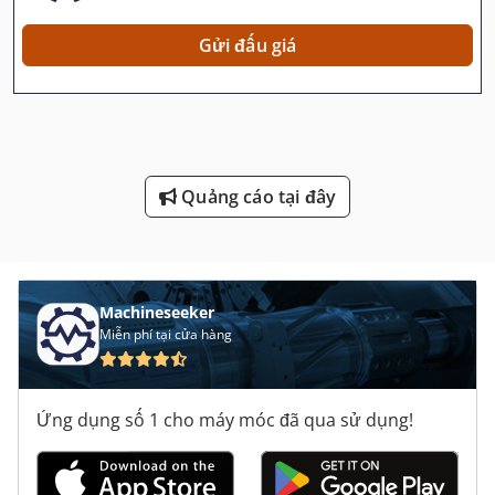
Máy Nghiền Con Lăn
Gửi đấu giá
Máy Nén Khí Di Động
Máy Tiện Cnc
Máy Tiện Cơ Khí
Quảng cáo tại đây
Máy Tiện Gỗ
Máy Tiện Gỗ Cnc
Máy Tiện Nc
Machineseeker
Miễn phí tại cửa hàng
Máy Tiện Ngang
Máy Tiện Tự Động
Ứng dụng số 1 cho máy móc đã qua sử dụng!
Máy Tiện Tự Động Cnc
Máy Tiện Đầu