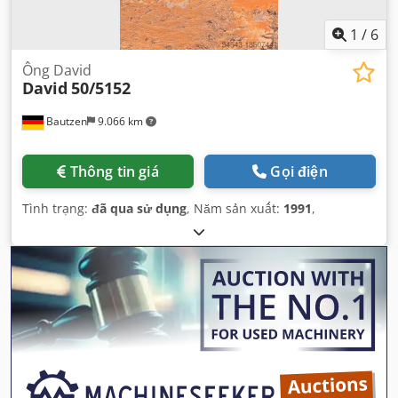
1
/
6
Ông David
David
50/5152
Bautzen
9.066 km
Thông tin giá
Gọi điện
Tình trạng:
đã qua sử dụng
, Năm sản xuất:
1991
,