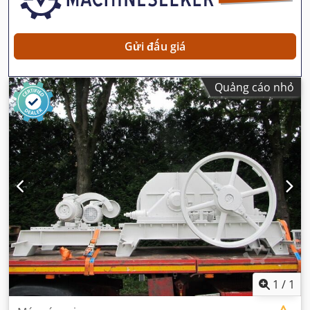
Gửi đấu giá
Quảng cáo nhỏ
1
/
1