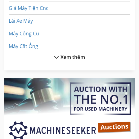
Giá Máy Tiện Cnc
Lái Xe Máy
Máy Công Cụ
Máy Cắt Ống
Xem thêm
Máy Hàn Mig
Máy Hàn Mạch
Máy Hàn Nhựa
Máy In Kỹ Thuật Số
Máy In Nhãn
Máy Làm Sạch Và Khử Trùng
Máy Lên Men