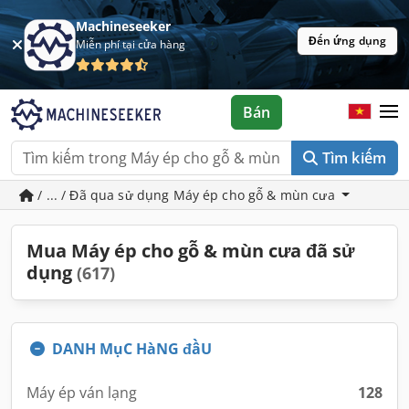
Machineseeker
Đến ứng dụng
Miễn phí tại cửa hàng
Bán
Tìm kiếm
/ ... / Đã qua sử dụng Máy ép cho gỗ & mùn cưa
Mua Máy ép cho gỗ & mùn cưa đã sử
dụng
(617)
DANH MụC HàNG đầU
Máy ép ván lạng
128