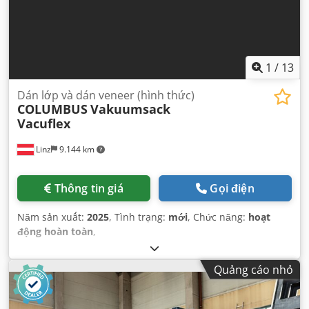
1
/
13
Dán lớp và dán veneer (hình thức)
COLUMBUS
Vakuumsack
Vacuflex
Linz
9.144 km
Thông tin giá
Gọi điện
Năm sản xuất:
2025
, Tình trạng:
mới
, Chức năng:
hoạt
động hoàn toàn
,
Quảng cáo nhỏ