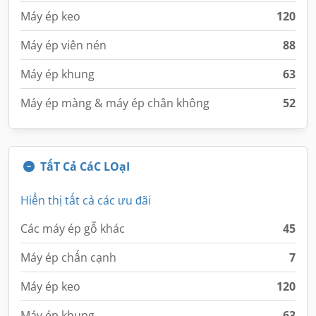
Máy ép keo
120
Máy ép viên nén
88
Máy ép khung
63
Máy ép màng & máy ép chân không
52
TấT Cả CáC LOạI
Hiển thị tất cả các ưu đãi
Các máy ép gỗ khác
45
Máy ép chấn cạnh
7
Máy ép keo
120
Máy ép khung
63