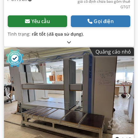
giá cố định chưa bao gồm thuế
GTGT
Yêu cầu
Gọi điện
Tình trạng:
rất tốt (đã qua sử dụng)
,
Quảng cáo nhỏ