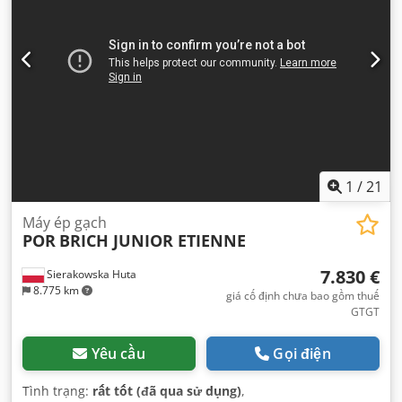
1
/
21
Máy ép gạch
POR
BRICH JUNIOR ETIENNE
7.830 €
Sierakowska Huta
8.775 km
giá cố định chưa bao gồm thuế
GTGT
Yêu cầu
Gọi điện
Tình trạng:
rất tốt (đã qua sử dụng)
,