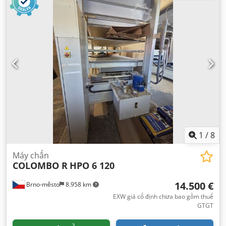
1
/
8
Máy chấn
COLOMBO R
HPO 6 120
14.500 €
Brno-město
8.958 km
EXW giá cố định chưa bao gồm thuế
GTGT