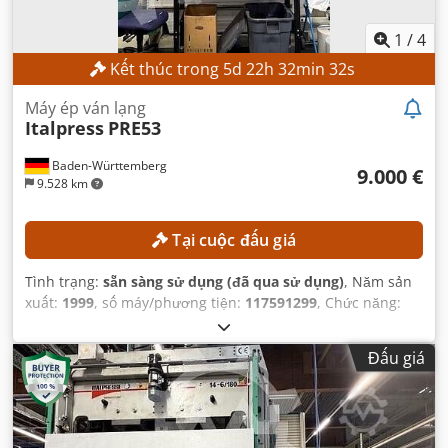
1
/
4
Kết thúc trong
5
d
22
h
32
min
31
s
Máy ép ván lạng
Italpress
PRE53
Baden-Württemberg
9.000 €
9.528 km
Tại cuộc đấu giá
Tình trạng:
sẵn sàng sử dụng (đã qua sử dụng)
, Năm sản
xuất:
1999
, số máy/phương tiện:
117591299
, Chức năng:
hoạt động hoàn toàn
,
Đấu giá