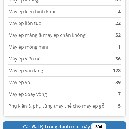
Máy ép kiện hình khối
4
Máy ép liên tục
22
Máy ép màng & máy ép chân không
52
Máy ép mộng mini
1
Máy ép viên nén
36
Máy ép ván lạng
128
Máy ép vỏ
39
Máy ép xoay vòng
7
Phụ kiện & phụ tùng thay thế cho máy ép gỗ
5
Các đại lý trong danh mục này
304