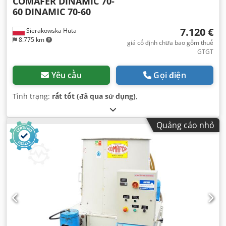
COMAFER DINAMIC 70-
60
DINAMIC 70-60
7.120 €
Sierakowska Huta
8.775 km
giá cố định chưa bao gồm thuế
GTGT
Yêu cầu
Gọi điện
Tình trạng:
rất tốt (đã qua sử dụng)
,
Quảng cáo nhỏ