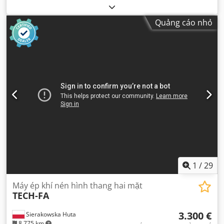
Quảng cáo nhỏ
1
/
29
Máy ép khí nén hình thang hai mặt
TECH-FA
3.300 €
Sierakowska Huta
8.775 km