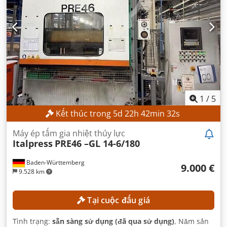
1
/
5
Kết thúc trong
5
d
22
h
42
min
31
s
Máy ép tấm gia nhiệt thủy lực
Italpress
PRE46 –GL 14-6/180
Baden-Württemberg
9.000 €
9.528 km
Tại cuộc đấu giá
Tình trạng:
sẵn sàng sử dụng (đã qua sử dụng)
, Năm sản