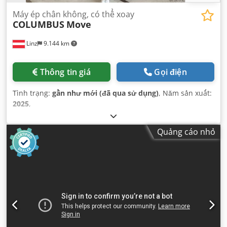
Máy ép chân không, có thể xoay
COLUMBUS
Move
Linz
9.144 km
Thông tin giá
Gọi điện
Tình trạng:
gần như mới (đã qua sử dụng)
, Năm sản xuất:
2025
,
Quảng cáo nhỏ