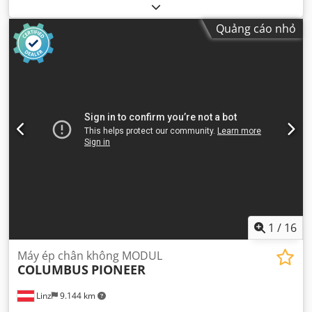
Quảng cáo nhỏ
1
/
16
Máy ép chân không MODUL
COLUMBUS
PIONEER
Linz
9.144 km