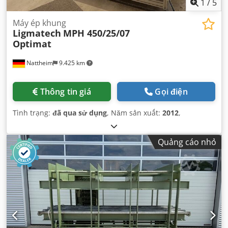
1
/
5
Máy ép khung
Ligmatech
MPH 450/25/07
Optimat
Nattheim
9.425 km
Thông tin giá
Gọi điện
Tình trạng:
đã qua sử dụng
, Năm sản xuất:
2012
,
Quảng cáo nhỏ