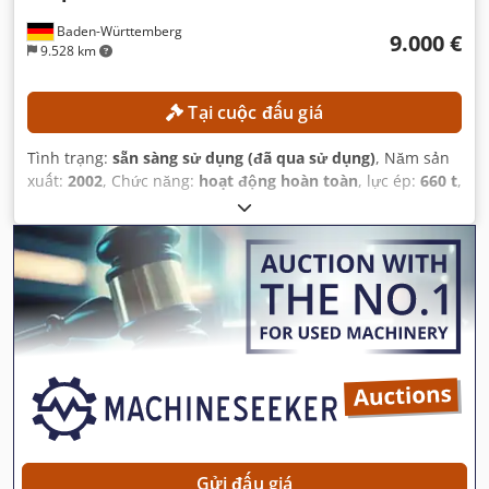
Baden-Württemberg
9.000 €
9.528 km
Tại cuộc đấu giá
Tình trạng:
sẵn sàng sử dụng (đã qua sử dụng)
, Năm sản
xuất:
2002
, Chức năng:
hoạt động hoàn toàn
, lực ép:
660 t
,
trọng lượng tổng cộng:
28.000 kg
, công suất sưởi:
31 kW
(42,15 mã lực)
, chiều dài tấm:
1.900 mm
, chiều rộng tấm:
1.600 mm
,
Gửi đấu giá