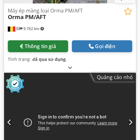
Máy ép màng loại Orma PM/AFT
Orma
PM/AFT
Bỉ
9.762 km
Thông tin giá
Gọi điện
Tình trạng:
đã qua sử dụng
,
Quảng cáo nhỏ