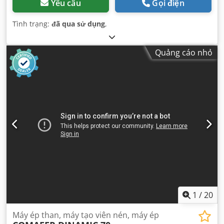
Yêu cầu
Gọi điện
Tình trạng:
đã qua sử dụng
,
Quảng cáo nhỏ
1
/
20
Máy ép than, máy tạo viên nén, máy ép