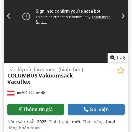
1
/
6
Dán lớp và dán veneer (hình thức)
COLUMBUS
Vakuumsack
Vacuflex
Linz
9.144 km
Thông tin giá
Gọi điện
Năm sản xuất:
2025
, Tình trạng:
mới
, Chức năng:
hoạt
động hoàn toàn
,