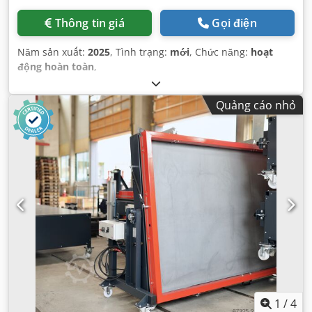
Thông tin giá
Gọi điện
Năm sản xuất:
2025
, Tình trạng:
mới
, Chức năng:
hoạt
động hoàn toàn
,
Quảng cáo nhỏ
1
/
4