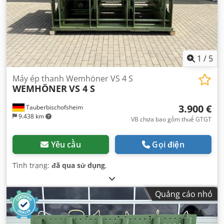
1
/
5
Máy ép thanh Wemhöner VS 4 S
WEMHÖNER
VS 4 S
3.900 €
Tauberbischofsheim
9.438 km
VB chưa bao gồm thuế GTGT
Yêu cầu
Gọi điện
Tình trạng:
đã qua sử dụng
,
Quảng cáo nhỏ