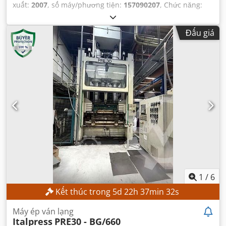
xuất:
2007
, số máy/phương tiện:
157090207
, Chức năng:
hoạt động hoàn toàn
, lực ép:
180 t
, chiều dài hành trình:
325 mm
,
Đấu giá
1
/
6
Kết thúc trong
5
d
22
h
37
min
31
s
Máy ép ván lạng
Italpress
PRE30 - BG/660