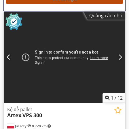
Quảng cáo nhỏ
1
/
12
Kệ để pallet
Artex
VPS 300
Juszczyn
8.728 km