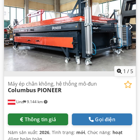
1
/
5
Máy ép chân không, hệ thống mô-đun
Columbus
PIONEER
Linz
9.144 km
Thông tin giá
Gọi điện
Năm sản xuất:
2026
, Tình trạng:
mới
, Chức năng:
hoạt
động hoàn toàn
,