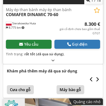
1
/
18
Máy ép than bánh máy ép than bánh
COMAFER
DINAMIC 70-60
8.300 €
Sierakowska Huta
8.775 km
giá cố định chưa bao gồm thuế
GTGT
Yêu cầu
Gọi điện
Tình trạng:
rất tốt (đã qua sử dụng)
,
Khám phá thêm máy đã qua sử dụng
Cưa cho gỗ
Máy bào gỗ
Quảng cáo nhỏ