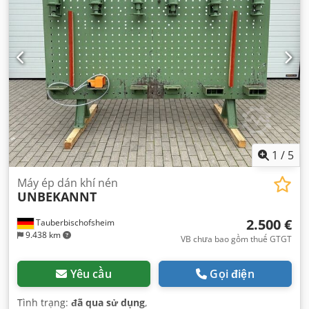
1
/
5
Máy ép dán khí nén
UNBEKANNT
2.500 €
Tauberbischofsheim
9.438 km
VB chưa bao gồm thuế GTGT
Yêu cầu
Gọi điện
Tình trạng:
đã qua sử dụng
,