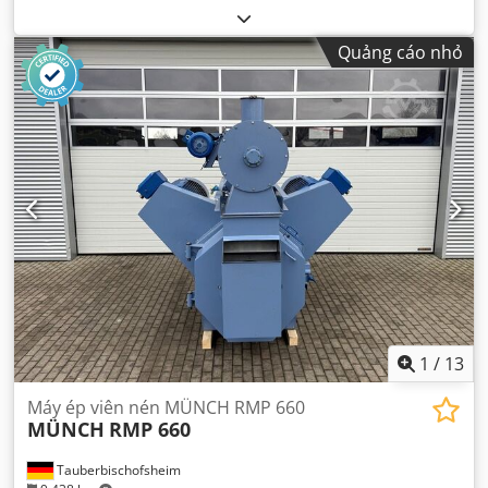
Quảng cáo nhỏ
1
/
13
Máy ép viên nén MÜNCH RMP 660
MÜNCH
RMP 660
Tauberbischofsheim