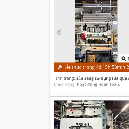
Kết thúc trong
4
d
15
h
53
min
Tình trạng:
sẵn sàng sử dụng (đã qua 
Chức năng:
hoạt động hoàn toàn
,