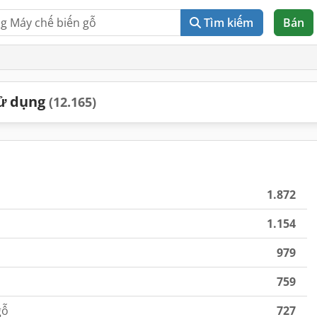
Tìm kiếm
Bán
sử dụng
(12.165)
1.872
1.154
979
759
gỗ
727