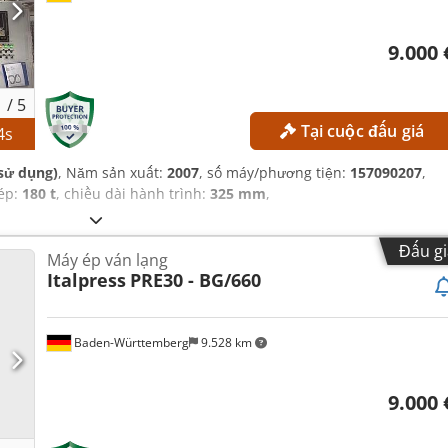
9.000 
1
/
5
Tại cuộc đấu giá
3
s
sử dụng)
, Năm sản xuất:
2007
, số máy/phương tiện:
157090207
,
 ép:
180 t
, chiều dài hành trình:
325 mm
,
Đấu gi
Máy ép ván lạng
Italpress
PRE30 - BG/660
Baden-Württemberg
9.528 km
9.000 