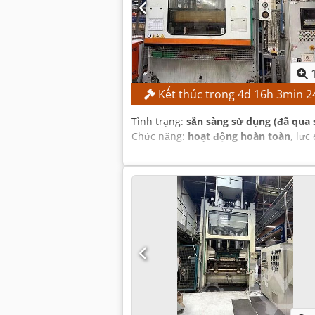
Kết thúc trong
4
d
16
h
3
min
2
Tình trạng:
sẵn sàng sử dụng (đã qua 
Chức năng:
hoạt động hoàn toàn
, lực