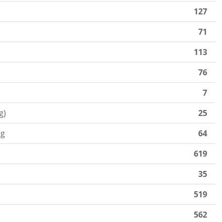
127
71
113
76
7
g)
25
ng
64
619
35
519
562