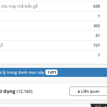
ế cho máy chế biến gỗ
638
1
303
51
gỗ
727
7
ại lý trong danh mục này
1.071
sử dụng
(12.165)
Liên quan