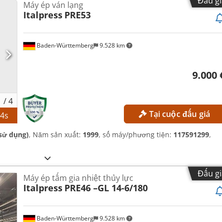
Đấu gi
Máy ép ván lạng
Italpress
PRE53
Baden-Württemberg
9.528 km
9.000 
1
/
4
Tại cuộc đấu giá
23
s
sử dụng)
, Năm sản xuất:
1999
, số máy/phương tiện:
117591299
,
Đấu gi
Máy ép tấm gia nhiệt thủy lực
Italpress
PRE46 –GL 14-6/180
Baden-Württemberg
9.528 km