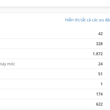
Hiển thị tất cả các ưu đã
42
328
1.872
 máy móc
24
51
1
174
622