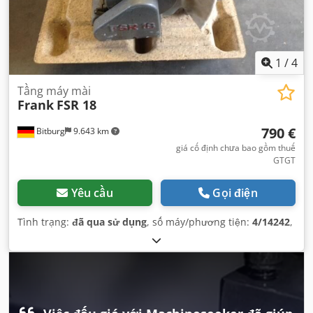
1
/
4
Tầng máy mài
Frank
FSR 18
790 €
Bitburg
9.643 km
giá cố định chưa bao gồm thuế
GTGT
Yêu cầu
Gọi điện
Tình trạng:
đã qua sử dụng
, số máy/phương tiện:
4/14242
,