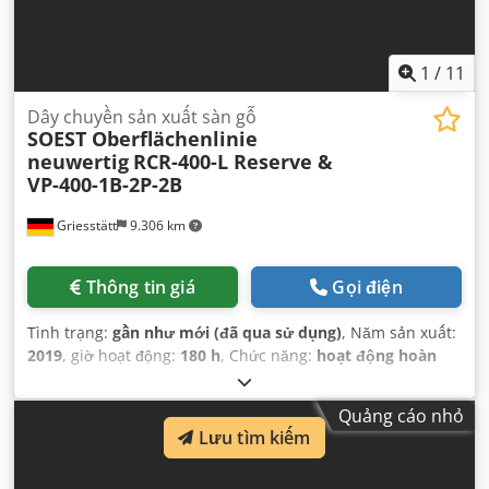
1
/
11
Dây chuyền sản xuất sàn gỗ
SOEST Oberflächenlinie
neuwertig
RCR-400-L Reserve &
VP-400-1B-2P-2B
Griesstätt
9.306 km
Thông tin giá
Gọi điện
Tình trạng:
gần như mới (đã qua sử dụng)
, Năm sản xuất:
2019
, giờ hoạt động:
180 h
, Chức năng:
hoạt động hoàn
toàn
, tổng chiều dài:
8.000 mm
, tổng chiều rộng:
1.200
mm
, tổng chiều cao:
1.300 mm
, loại dòng điện đầu vào:
Quảng cáo nhỏ
Điều hòa không khí
, điện áp đầu vào:
400 V
, công suất:
10
Lưu tìm kiếm
kW (13,60 mã lực)
,