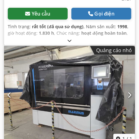
Yêu cầu
Gọi điện
Tình trạng:
rất tốt (đã qua sử dụng)
, Năm sản xuất:
1998
,
giờ hoạt động:
1.830 h
, Chức năng:
hoạt động hoàn toàn
,
Quảng cáo nhỏ
1
/
1