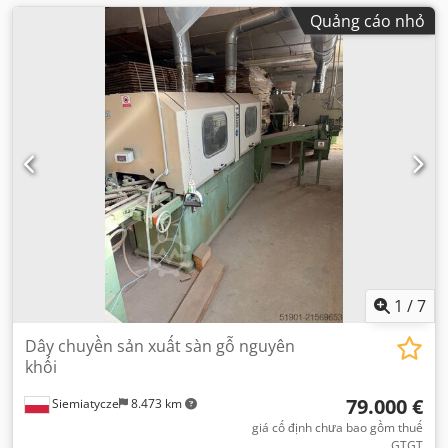
Quảng cáo nhỏ
1
/
7
Dây chuyền sản xuất sàn gỗ nguyên
khối
79.000 €
Siemiatycze
8.473 km
giá cố định chưa bao gồm thuế
GTGT