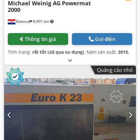
Michael Weinig AG
Powermat
2000
Đakovo
8.901 km
Thông tin giá
Gọi điện
Tình trạng:
rất tốt (đã qua sử dụng)
, Năm sản xuất:
2015
,
Quảng cáo nhỏ