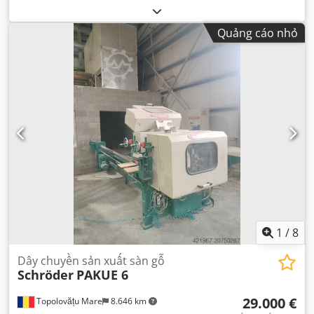
Quảng cáo nhỏ
1
/
8
Dây chuyền sản xuất sàn gỗ
Schröder
PAKUE 6
29.000 €
Topolovățu Mare
8.646 km