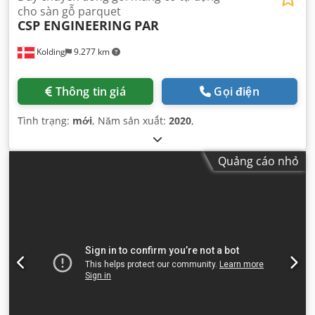
cho sàn gỗ parquet
CSP ENGINEERING
PAR
Kolding
9.277 km
Thông tin giá
Gọi điện
Tình trạng:
mới
, Năm sản xuất:
2020
,
Quảng cáo nhỏ