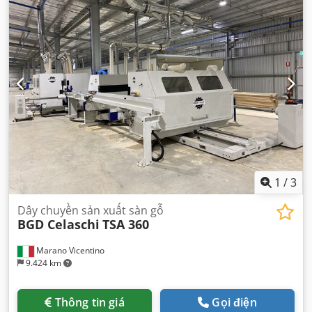
1
/
3
Dây chuyền sản xuất sàn gỗ
BGD Celaschi
TSA 360
Marano Vicentino
9.424 km
Thông tin giá
Gọi điện