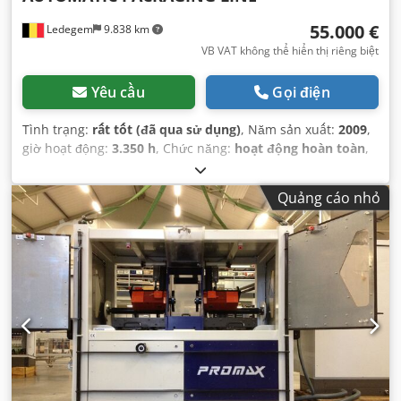
55.000 €
Ledegem
9.838 km
VB VAT không thể hiển thị riêng biệt
Yêu cầu
Gọi điện
Tình trạng:
rất tốt (đã qua sử dụng)
, Năm sản xuất:
2009
,
giờ hoạt động:
3.350 h
, Chức năng:
hoạt động hoàn toàn
,
tổng chiều dài:
21.000 mm
, tổng chiều rộng:
1.200 mm
,
tổng chiều cao:
3.250 mm
, loại dòng điện đầu vào:
ba pha
,
Quảng cáo nhỏ
điện áp đầu vào:
380 V
, tốc độ chạy dao trục X:
12 m/phút
,
chiều rộng làm việc:
270 mm
,