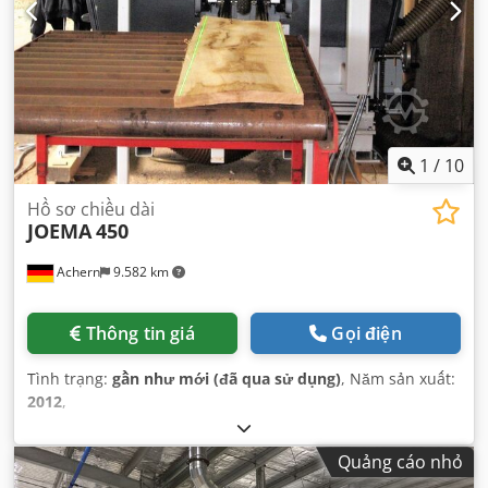
1
/
10
Hồ sơ chiều dài
JOEMA
450
Achern
9.582 km
Thông tin giá
Gọi điện
Tình trạng:
gần như mới (đã qua sử dụng)
, Năm sản xuất:
2012
,
Quảng cáo nhỏ