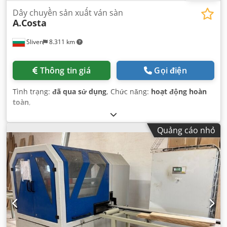
Dây chuyền sản xuất ván sàn
A.Costa
Sliven
8.311 km
Thông tin giá
Gọi điện
Tình trạng:
đã qua sử dụng
, Chức năng:
hoạt động hoàn
toàn
,
Quảng cáo nhỏ