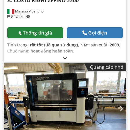
A. COSTA RIGHI
ZEFIRO 2200
Marano Vicentino
9.424 km
Thông tin giá
Gọi điện
Tình trạng:
rất tốt (đã qua sử dụng)
, Năm sản xuất:
2009
,
Chức năng:
hoạt động hoàn toàn
,
Quảng cáo nhỏ