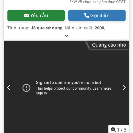
EXW VB chưa bao gồm thuế GTGT
Yêu cầu
Gọi điện
Tình trạng:
đã qua sử dụng
, Năm sản xuất:
2000
,
Quảng cáo nhỏ
1
/
3