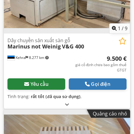
1
/
9
Dây chuyền sản xuất sàn gỗ
Marinus not Weinig
V&G 400
9.500 €
Kehra
8.277 km
giá cố định chưa bao gồm thuế
GTGT
Yêu cầu
Gọi điện
Tình trạng:
rất tốt (đã qua sử dụng)
,
Quảng cáo nhỏ