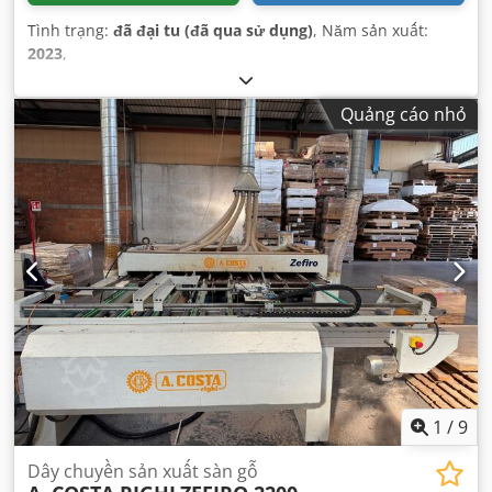
Tình trạng:
đã đại tu (đã qua sử dụng)
, Năm sản xuất:
2023
,
Quảng cáo nhỏ
1
/
9
Dây chuyền sản xuất sàn gỗ