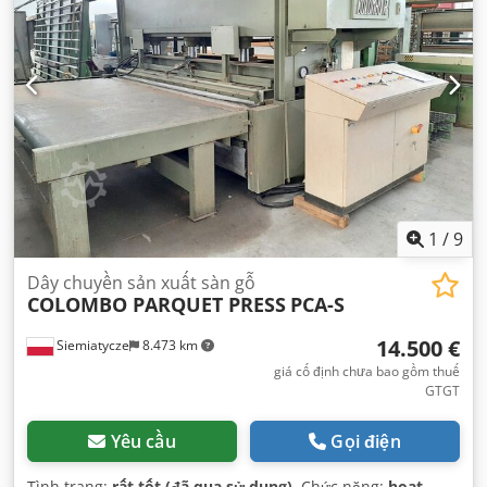
1
/
9
Dây chuyền sản xuất sàn gỗ
COLOMBO PARQUET PRESS
PCA-S
14.500 €
Siemiatycze
8.473 km
giá cố định chưa bao gồm thuế
GTGT
Yêu cầu
Gọi điện
Tình trạng:
rất tốt (đã qua sử dụng)
, Chức năng:
hoạt