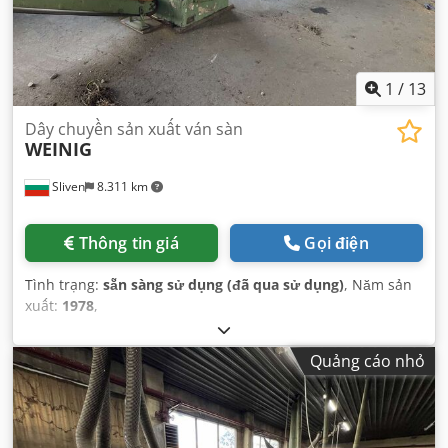
1
/
13
Dây chuyền sản xuất ván sàn
WEINIG
Sliven
8.311 km
Thông tin giá
Gọi điện
Tình trạng:
sẵn sàng sử dụng (đã qua sử dụng)
, Năm sản
xuất:
1978
,
Quảng cáo nhỏ