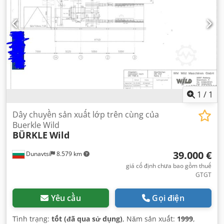
1
/
1
Dây chuyền sản xuất lớp trên cùng của
Buerkle Wild
BÜRKLE
Wild
39.000 €
Dunavtsi
8.579 km
giá cố định chưa bao gồm thuế
GTGT
Yêu cầu
Gọi điện
Tình trạng:
tốt (đã qua sử dụng)
, Năm sản xuất:
1999
,