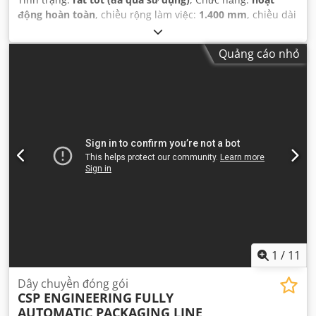
động hoàn toàn
, chiều rộng làm việc:
1.400 mm
, chiều dài
tấm:
3.500 mm
, chiều dài hành trình:
450 mm
,
Quảng cáo nhỏ
1
/
11
Dây chuyền đóng gói
CSP ENGINEERING
FULLY
AUTOMATIC PACKAGING LINE