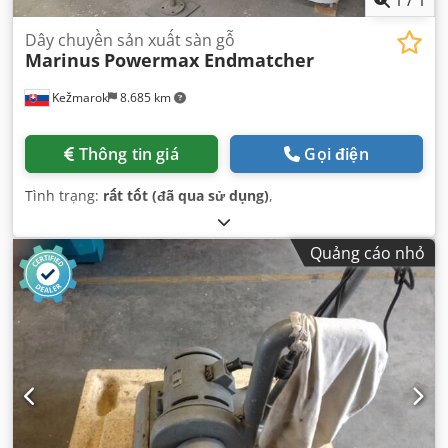
Dây chuyền sản xuất sàn gỗ
Marinus
Powermax Endmatcher
Kežmarok
8.685 km
Thông tin giá
Gọi điện
Tình trạng:
rất tốt (đã qua sử dụng)
,
Quảng cáo nhỏ