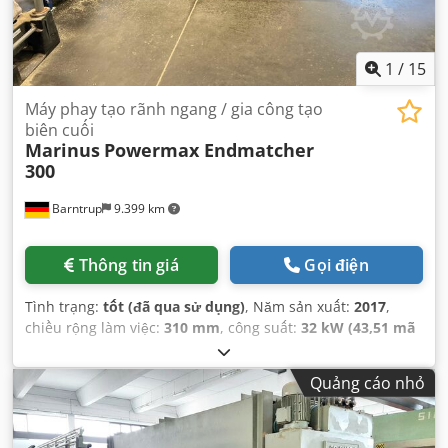
1
/
15
Máy phay tạo rãnh ngang / gia công tạo
biên cuối
Marinus
Powermax Endmatcher
300
Barntrup
9.399 km
Thông tin giá
Gọi điện
Tình trạng:
tốt (đã qua sử dụng)
, Năm sản xuất:
2017
,
chiều rộng làm việc:
310 mm
, công suất:
32 kW (43,51 mã
lực)
,
Quảng cáo nhỏ