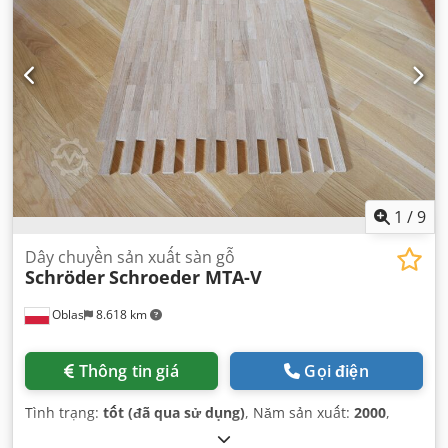
1
/
9
Dây chuyền sản xuất sàn gỗ
Schröder
Schroeder MTA-V
Oblas
8.618 km
Thông tin giá
Gọi điện
Tình trạng:
tốt (đã qua sử dụng)
, Năm sản xuất:
2000
,