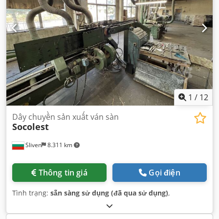
1
/
12
Dây chuyền sản xuất ván sàn
Socolest
Sliven
8.311 km
Thông tin giá
Gọi điện
Tình trạng:
sẵn sàng sử dụng (đã qua sử dụng)
,