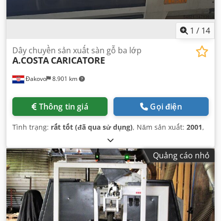
1
/
14
Dây chuyền sản xuất sàn gỗ ba lớp
A.COSTA
CARICATORE
Đakovo
8.901 km
Thông tin giá
Gọi điện
Tình trạng:
rất tốt (đã qua sử dụng)
, Năm sản xuất:
2001
,
Quảng cáo nhỏ