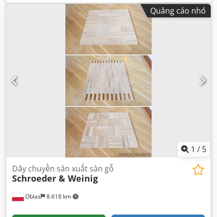
Quảng cáo nhỏ
1
/
5
Dây chuyền sản xuất sàn gỗ
Schroeder & Weinig
Oblas
8.618 km