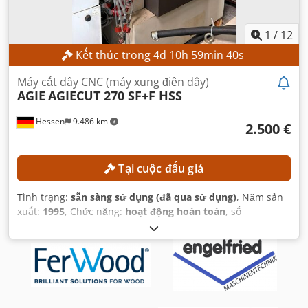
1
/
12
Kết thúc trong
4
d
10
h
59
min
38
s
Máy cắt dây CNC (máy xung điện dây)
AGIE
AGIECUT 270 SF+F HSS
Hessen
9.486 km
2.500 €
Tại cuộc đấu giá
Tình trạng:
sẵn sàng sử dụng (đã qua sử dụng)
, Năm sản
xuất:
1995
, Chức năng:
hoạt động hoàn toàn
, số
máy/phương tiện:
193.006
, khoảng cách di chuyển trục X:
350 mm
, khoảng cách di chuyển trục Y:
250 mm
, khoảng
cách di chuyển trục Z:
256 mm
, Đường kính dây (tối đa):
0,33 mm
, mô hình bộ điều khiển:
AGIEVISION / AGIE HSS-
Steuerung
,