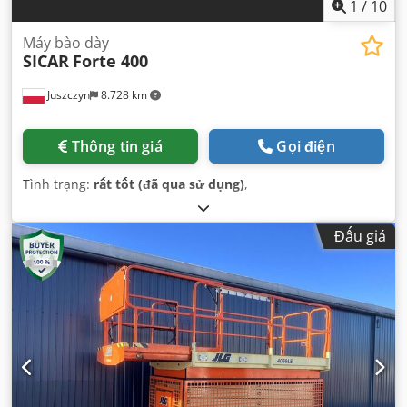
1
/
10
Máy bào dày
SICAR
Forte 400
Juszczyn
8.728 km
Thông tin giá
Gọi điện
Tình trạng:
rất tốt (đã qua sử dụng)
,
Đấu giá