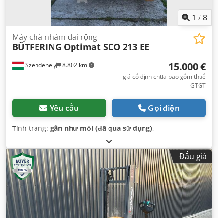
1
/
8
Máy chà nhám đai rộng
BÜTFERING
Optimat SCO 213 EE
15.000 €
Szendehely
8.802 km
giá cố định chưa bao gồm thuế
GTGT
Yêu cầu
Gọi điện
Tình trạng:
gần như mới (đã qua sử dụng)
,
Đấu giá