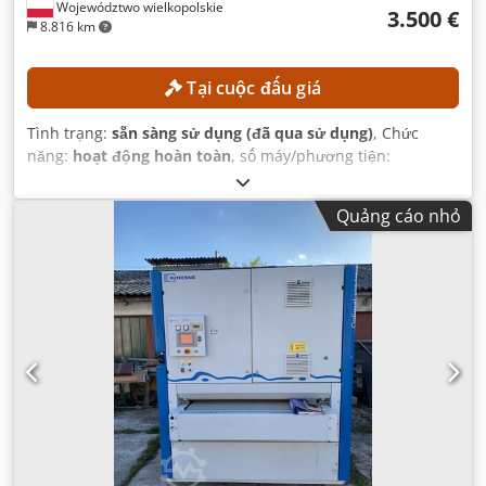
Województwo wielkopolskie
3.500 €
8.816 km
Tại cuộc đấu giá
Tình trạng:
sẵn sàng sử dụng (đã qua sử dụng)
, Chức
năng:
hoạt động hoàn toàn
, số máy/phương tiện:
FN498167
, Năm sản xuất:
2015
, giờ hoạt động:
15.254 h
,
chiều cao nâng:
4.700 mm
, nâng tự do:
1.490 mm
, loại cột:
Quảng cáo nhỏ
triplex
, chiều cao xây dựng:
2.132 mm
,