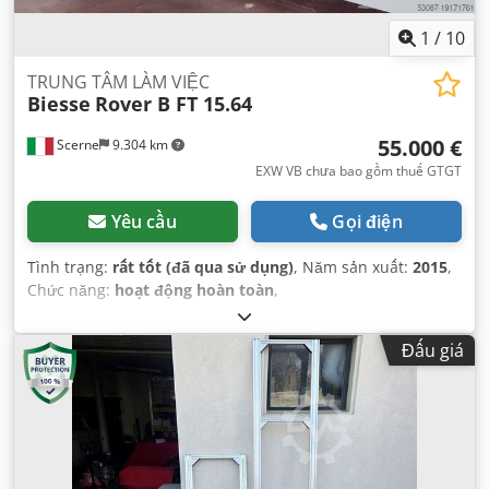
1
/
10
TRUNG TÂM LÀM VIỆC
Biesse
Rover B FT 15.64
55.000 €
Scerne
9.304 km
EXW VB chưa bao gồm thuế GTGT
Yêu cầu
Gọi điện
Tình trạng:
rất tốt (đã qua sử dụng)
, Năm sản xuất:
2015
,
Chức năng:
hoạt động hoàn toàn
,
Đấu giá