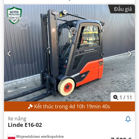
cao nâng:
2.800 mm
, chiều cao xây dựng:
1.950 mm
,
Đấu giá
1
/
11
Kết thúc trong
4
d
10
h
19
min
38
s
Xe nâng
Linde
E16-02
Województwo wielkopolskie