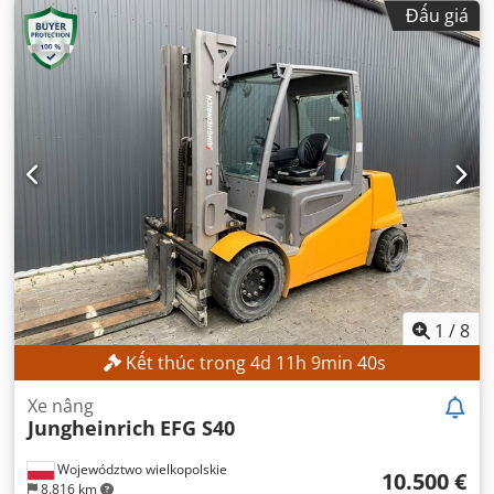
chiều cao nâng:
4.700 mm
, nâng tự do:
1.535 mm
, loại cột:
Đấu giá
triplex
, chiều cao xây dựng:
2.125 mm
, Thiết bị:
dịch
chuyển bên
,
1
/
8
Kết thúc trong
4
d
11
h
9
min
38
s
Xe nâng
Jungheinrich
EFG S40
Województwo wielkopolskie
10.500 €
8.816 km