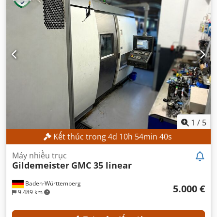
1
/
5
Kết thúc trong
4
d
10
h
54
min
38
s
Máy nhiều trục
Gildemeister
GMC 35 linear
Baden-Württemberg
5.000 €
9.489 km