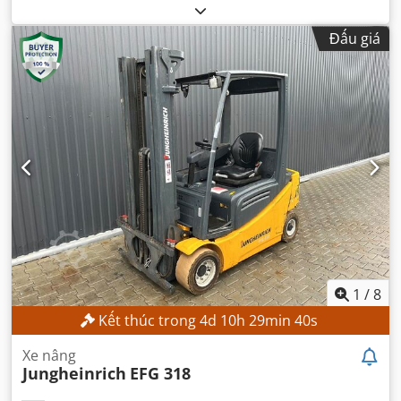
máy/phương tiện:
R17393-376-4-0
, trọng lượng tổng cộng:
32 kg
, tải trọng:
8 kg
, mô hình bộ điều khiển:
Yaskawa
Đấu giá
YRC1000
, nhà sản xuất teach pendant:
Yaskawa
, số lượng
trục:
6
,
1
/
8
Kết thúc trong
4
d
10
h
29
min
38
s
Xe nâng
Jungheinrich
EFG 318