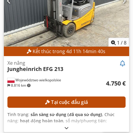
1
/
8
Kết thúc trong
4
d
11
h
14
min
38
s
Xe nâng
Jungheinrich
EFG 213
Województwo wielkopolskie
4.750 €
8.816 km
Tại cuộc đấu giá
Tình trạng:
sẵn sàng sử dụng (đã qua sử dụng)
, Chức
năng:
hoạt động hoàn toàn
, số máy/phương tiện:
FN651047
, Năm sản xuất:
2021
, giờ hoạt động:
17.268 h
,