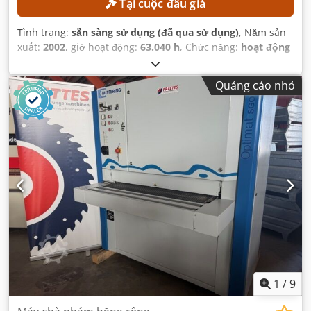
Tại cuộc đấu giá
Tình trạng:
sẵn sàng sử dụng (đã qua sử dụng)
, Năm sản
xuất:
2002
, giờ hoạt động:
63.040 h
, Chức năng:
hoạt động
hoàn toàn
,
Quảng cáo nhỏ
1
/
9