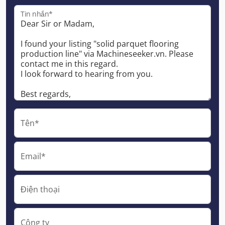
Tin nhắn*
Tên*
Email*
Điện thoại
Công ty