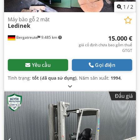
1
/
2
Máy bào gỗ 2 mặt
Ledinek
15.000 €
Bergatreute
9.485 km
giá cố định chưa bao gồm thuế
GTGT
Yêu cầu
Gọi điện
Tình trạng:
tốt (đã qua sử dụng)
, Năm sản xuất:
1994
,
Đấu giá