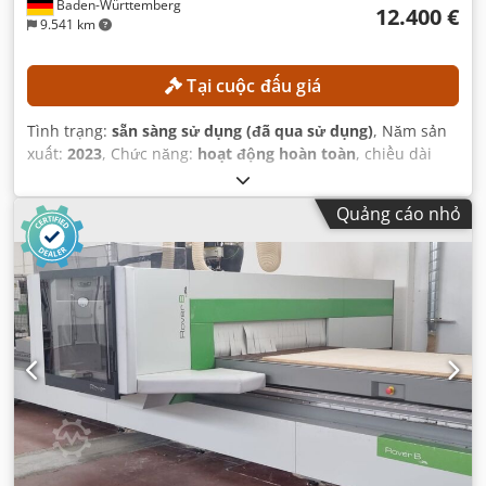
Baden-Württemberg
12.400 €
9.541 km
Tại cuộc đấu giá
Tình trạng:
sẵn sàng sử dụng (đã qua sử dụng)
, Năm sản
xuất:
2023
, Chức năng:
hoạt động hoàn toàn
, chiều dài
tiện:
300 mm
, đường kính tiện:
300 mm
, lỗ trục chính:
52
mm
, tốc độ trục chính (tối đa):
4.500 vòng/phút
, mô hình
Quảng cáo nhỏ
bộ điều khiển:
FANUC CNC
,