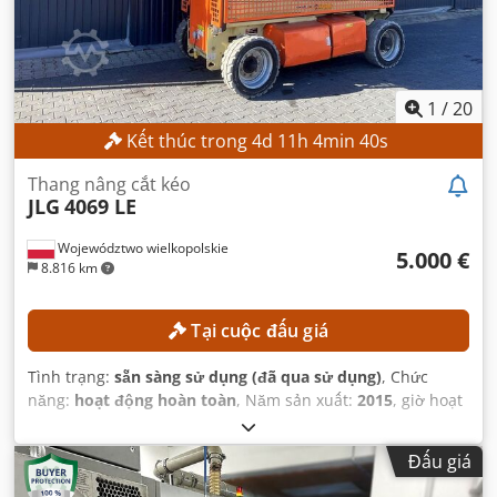
1
/
20
Kết thúc trong
4
d
11
h
4
min
38
s
Thang nâng cắt kéo
JLG
4069 LE
Województwo wielkopolskie
5.000 €
8.816 km
Tại cuộc đấu giá
Tình trạng:
sẵn sàng sử dụng (đã qua sử dụng)
, Chức
năng:
hoạt động hoàn toàn
, Năm sản xuất:
2015
, giờ hoạt
động:
387 h
, số máy/phương tiện:
0200245029
, chiều cao
làm việc:
14.000 mm
,
Đấu giá