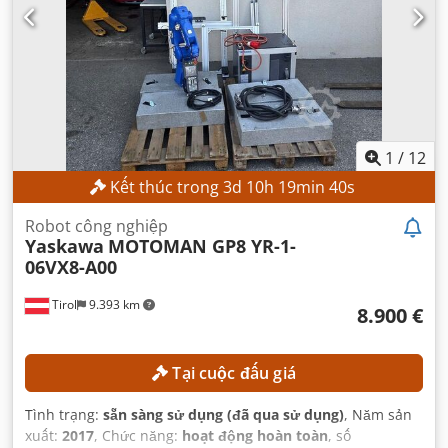
1
/
12
Kết thúc trong
3
d
10
h
19
min
38
s
Robot công nghiệp
Yaskawa
MOTOMAN GP8 YR-1-
06VX8-A00
Tirol
9.393 km
8.900 €
Tại cuộc đấu giá
Tình trạng:
sẵn sàng sử dụng (đã qua sử dụng)
, Năm sản
xuất:
2017
, Chức năng:
hoạt động hoàn toàn
, số