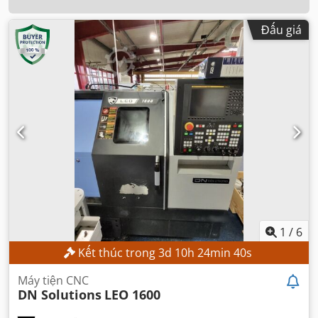
Đấu giá
1
/
6
Kết thúc trong
3
d
10
h
24
min
38
s
Máy tiện CNC
DN Solutions
LEO 1600