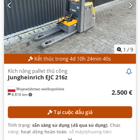
1
/
9
Kết thúc trong
4
d
10
h
24
min
38
s
Kích nâng pallet thủ công
Jungheinrich
EJC 216z
Województwo wielkopolskie
2.500 €
8.816 km
Tại cuộc đấu giá
Tình trạng:
sẵn sàng sử dụng (đã qua sử dụng)
, Chức
năng:
hoạt động hoàn toàn
, số máy/phương tiện:
90621285
, Năm sản xuất:
2021
, giờ hoạt động:
560 h
, chiều