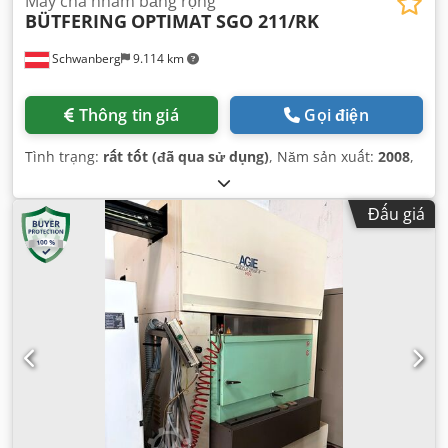
Máy chà nhám băng rộng
BÜTFERING
OPTIMAT SGO 211/RK
Schwanberg
9.114 km
Thông tin giá
Gọi điện
Tình trạng:
rất tốt (đã qua sử dụng)
, Năm sản xuất:
2008
,
Đấu giá