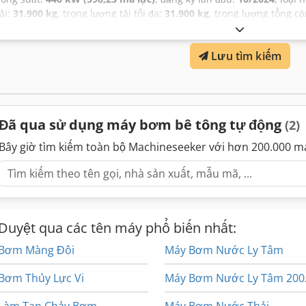
tải:
31.900 kg
, trọng lượng tải tối đa:
31.900 kg
, trọng lượng tổng c
cấu hình trục:
8x4
, nhiên liệu:
diesel
, hiệu suất năng lượng:
A+
, mà
ngày
, hạng mục khí thải:
Euro 6
, hệ thống treo:
lá nhíp parabol (lò 
Lưu tìm kiếm
động:
200 h
, trọng lượng vận hành:
31.900 kg
,
Đã qua sử dụng máy bơm bê tông tự động
(2)
Bây giờ tìm kiếm toàn bộ Machineseeker với hơn 200.000 m
Duyệt qua các tên máy phổ biến nhất:
Bơm Màng Đôi
Máy Bơm Nước Ly Tâm
Bơm Thủy Lực Vi
Máy
Làm Tan Chảy Bơm
Máy Bơm Nước Thải