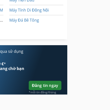
 M
Máy Tính Di Động Nội
Máy Bơm Thùng Đựng Nước Thải
Máy Đá Bê Tông
Trượt Bánh Xe Máy Mài Đánh Bóng Máy Đầm Bóng
Xe Tăng Bơm
 qua sử dụng
 €
*
ang chờ bạn
Đăng tin ngay
*mỗi tin đăng/tháng