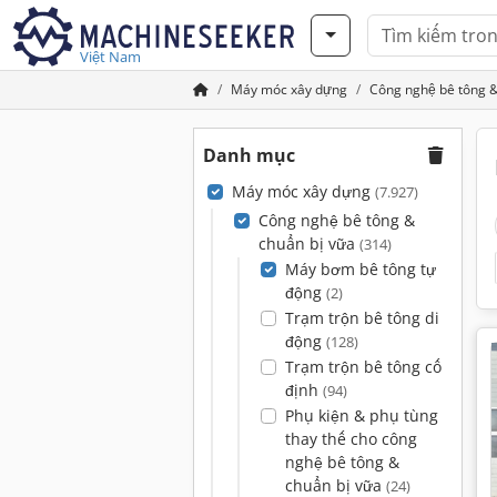
Việt Nam
Máy móc xây dựng
Công nghệ bê tông &
Danh mục
Máy móc xây dựng
(7.927)
Công nghệ bê tông &
chuẩn bị vữa
(314)
Máy bơm bê tông tự
động
(2)
Trạm trộn bê tông di
động
(128)
Trạm trộn bê tông cố
định
(94)
Phụ kiện & phụ tùng
thay thế cho công
nghệ bê tông &
chuẩn bị vữa
(24)