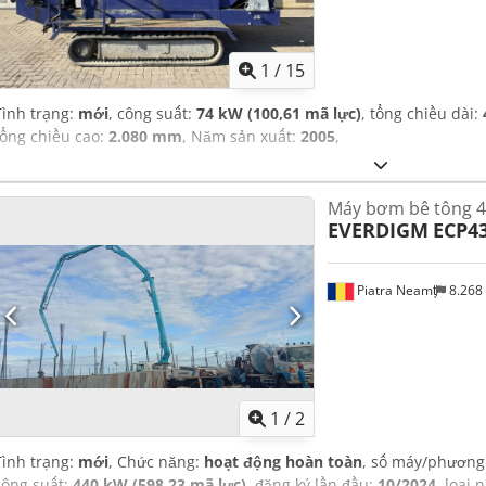
1
/
15
Tình trạng:
mới
, công suất:
74 kW (100,61 mã lực)
, tổng chiều dài:
tổng chiều cao:
2.080 mm
, Năm sản xuất:
2005
,
Máy bơm bê tông 
EVERDIGM
ECP4
Piatra Neamț
8.268
1
/
2
Tình trạng:
mới
, Chức năng:
hoạt động hoàn toàn
, số máy/phương
công suất:
440 kW (598,23 mã lực)
, đăng ký lần đầu:
10/2024
, loại 