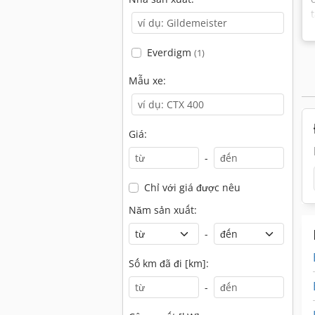
Everdigm
(1)
Mẫu xe:
Giá:
-
Chỉ với giá được nêu
Năm sản xuất:
-
Số km đã đi [km]:
-