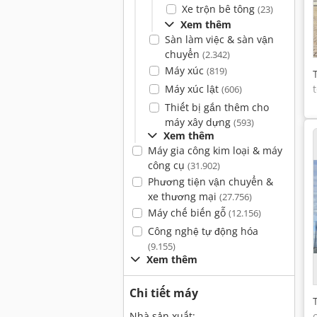
Xe trộn bê tông
(23)
Xem thêm
Sàn làm việc & sàn vận
chuyển
(2.342)
Máy xúc
(819)
Máy xúc lật
(606)
Thiết bị gắn thêm cho
máy xây dựng
(593)
Xem thêm
Máy gia công kim loại & máy
công cụ
(31.902)
Phương tiện vận chuyển &
xe thương mại
(27.756)
Máy chế biến gỗ
(12.156)
Công nghệ tự động hóa
(9.155)
Xem thêm
Chi tiết máy
Nhà sản xuất: