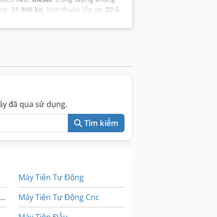
ộng:
31.900 kg
, kích thước lốp xe:
22.5
,
u sắc:
trắng
, cabin lái:
ca-bin ban
xo)
, Năm sản xuất:
2024
, giờ hoạt
áy đã qua sử dụng.
Tìm kiếm
Máy Tiện Tự Động
 Bơm Nước Ly Tâm 200 M H
Máy Tiện Tự Động Cnc
Máy Tiện Đầu