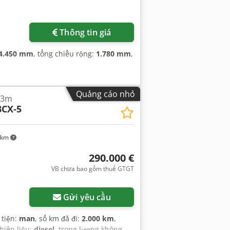
Thông tin giá
4.450 mm
, tổng chiều rộng:
1.780 mm
,
Quảng cáo nhỏ
43m
3CX-5
 km
290.000 €
VB chưa bao gồm thuế GTGT
Yêu cầu thêm hình ảnh
Gửi yêu cầu
 tiện:
man
, số km đã đi:
2.000 km
,
nhiên liệu:
diesel
, trọng lượng không