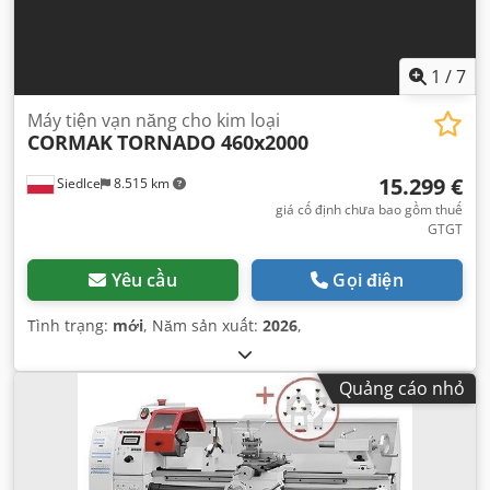
1
/
7
Máy tiện vạn năng cho kim loại
CORMAK
TORNADO 460x2000
15.299 €
Siedlce
8.515 km
giá cố định chưa bao gồm thuế
GTGT
Yêu cầu
Gọi điện
Tình trạng:
mới
, Năm sản xuất:
2026
,
Quảng cáo nhỏ