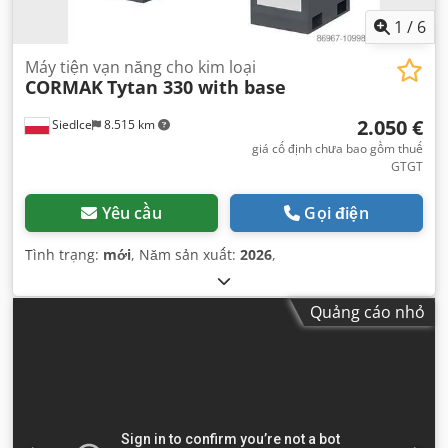
1
/
6
Máy tiện vạn năng cho kim loại
CORMAK
Tytan 330 with base
2.050 €
Siedlce
8.515 km
giá cố định chưa bao gồm thuế
GTGT
Yêu cầu
Gọi điện
Tình trạng:
mới
, Năm sản xuất:
2026
,
Quảng cáo nhỏ