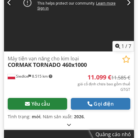
1
/
7
Máy tiện vạn năng cho kim loại
CORMAK
TORNADO 460x1000
11.099 €
Siedlce
8.515 km
11.585 €
giá cố định chưa bao gồm thuế
GTGT
Yêu cầu
Gọi điện
Tình trạng:
mới
, Năm sản xuất:
2026
,
Quảng cáo nhỏ