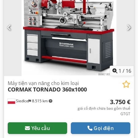
1
/
16
Máy tiện vạn năng cho kim loại
CORMAK
TORNADO 360x1000
3.750 €
Siedlce
8.515 km
giá cố định chưa bao gồm thuế
GTGT
Yêu cầu
Gọi điện