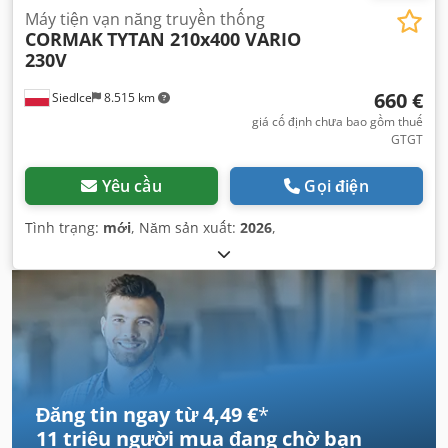
Máy tiện vạn năng truyền thống
CORMAK
TYTAN 210x400 VARIO
230V
660 €
Siedlce
8.515 km
giá cố định chưa bao gồm thuế
GTGT
Yêu cầu
Gọi điện
Tình trạng:
mới
, Năm sản xuất:
2026
,
Đăng tin ngay từ 4,49 €
*
11 triệu người mua
đang chờ bạn