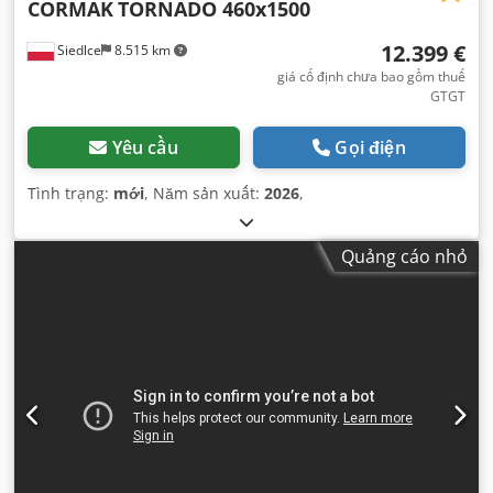
CORMAK
TORNADO 460x1500
12.399 €
Siedlce
8.515 km
giá cố định chưa bao gồm thuế
GTGT
Yêu cầu
Gọi điện
Tình trạng:
mới
, Năm sản xuất:
2026
,
Quảng cáo nhỏ