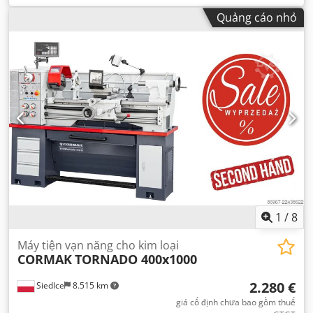
Quảng cáo nhỏ
1
/
8
Máy tiện vạn năng cho kim loại
CORMAK
TORNADO 400x1000
2.280 €
Siedlce
8.515 km
giá cố định chưa bao gồm thuế