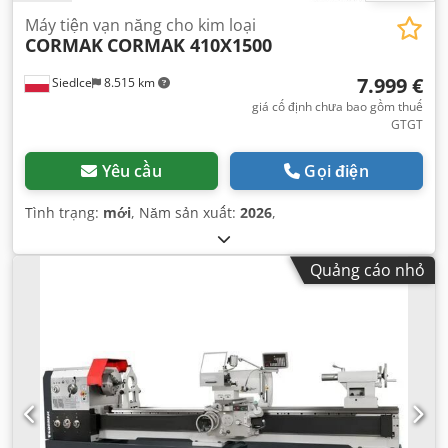
Máy tiện vạn năng cho kim loại
CORMAK
CORMAK 410X1500
7.999 €
Siedlce
8.515 km
giá cố định chưa bao gồm thuế
GTGT
Yêu cầu
Gọi điện
Tình trạng:
mới
, Năm sản xuất:
2026
,
Quảng cáo nhỏ