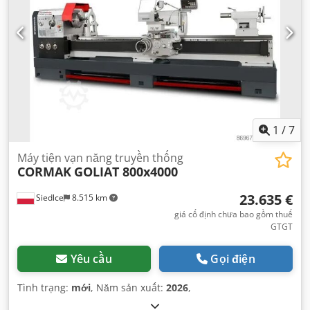
1
/
7
Máy tiện vạn năng truyền thống
CORMAK
GOLIAT 800x4000
23.635 €
Siedlce
8.515 km
giá cố định chưa bao gồm thuế
GTGT
Yêu cầu
Gọi điện
Tình trạng:
mới
, Năm sản xuất:
2026
,