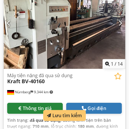
1
/
14
Máy tiện nặng đã qua sử dụng
Kraft
BV-40160
Nürnberg
9.344 km
Thông tin giá
Gọi điện
Lưu tìm kiếm
Tình trạng:
đã qua sử dụng
, đường kính tiện trên bàn
trượt ngang:
710 mm
, lỗ trục chính:
180 mm
, đường kính