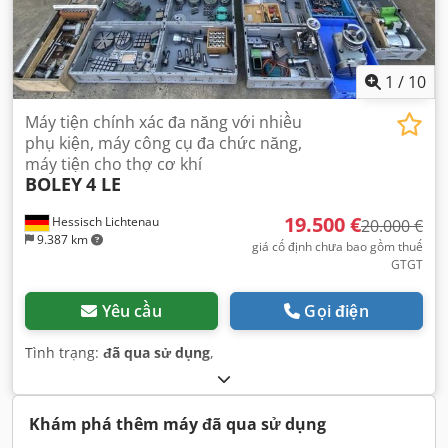
1
/
10
Máy tiện chính xác đa năng với nhiều
phụ kiện, máy công cụ đa chức năng,
máy tiện cho thợ cơ khí
BOLEY
4 LE
19.500 €
Hessisch Lichtenau
20.000 €
9.387 km
giá cố định chưa bao gồm thuế
GTGT
Yêu cầu
Gọi điện
Tình trạng:
đã qua sử dụng
,
Khám phá thêm máy đã qua sử dụng