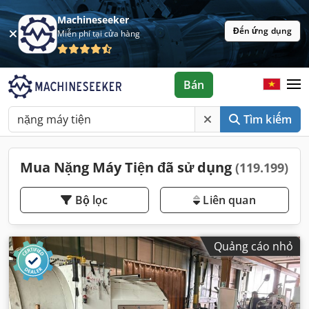
Machineseeker
Đến ứng dụng
Miễn phí tại cửa hàng
Bán
Tìm kiếm
Mua Nặng Máy Tiện đã sử dụng
(119.199)
Bộ lọc
Liên quan
Quảng cáo nhỏ