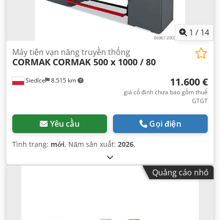
1
/
14
Máy tiện vạn năng truyền thống
CORMAK
CORMAK 500 x 1000 / 80
11.600 €
Siedlce
8.515 km
giá cố định chưa bao gồm thuế
GTGT
Yêu cầu
Gọi điện
Tình trạng:
mới
, Năm sản xuất:
2026
,
Quảng cáo nhỏ