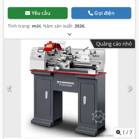
Yêu cầu
Gọi điện
Tình trạng:
mới
, Năm sản xuất:
2026
,
Quảng cáo nhỏ
1
/
7