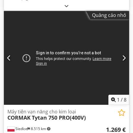
Quảng cáo nhỏ
1
/
8
Máy tiện vạn năng cho kim loại
CORMAK
Tytan 750 PRO(400V)
1.269 €
Siedlce
8.515 km