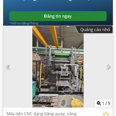
Đăng tin ngay
*mỗi tin đăng/tháng
Quảng cáo nhỏ
1
/
9
Máy tiện CNC dạng băng quay, nâng