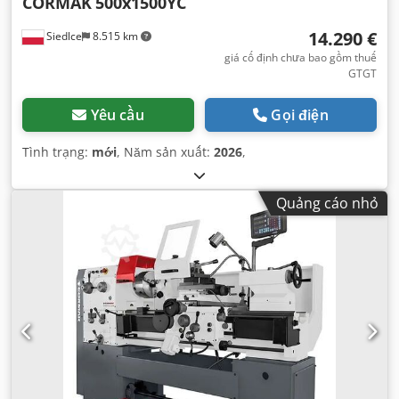
CORMAK
500x1500YC
14.290 €
Siedlce
8.515 km
giá cố định chưa bao gồm thuế
GTGT
Yêu cầu
Gọi điện
Tình trạng:
mới
, Năm sản xuất:
2026
,
Quảng cáo nhỏ