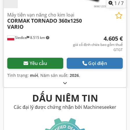
1
/
7
Máy tiện vạn năng cho kim loại
CORMAK
TORNADO 360x1250
VARIO
4.605 €
Siedlce
8.515 km
giá cố định chưa bao gồm thuế
GTGT
Yêu cầu
Gọi điện
Tình trạng:
mới
, Năm sản xuất:
2026
,
DẤU NIÊM TIN
Các đại lý được chứng nhận bởi Machineseeker