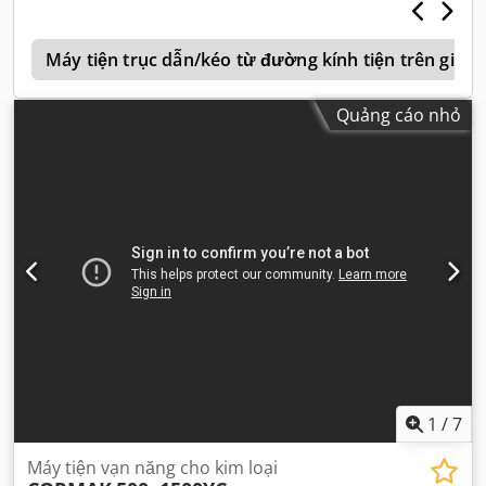
k
Máy tiện trục dẫn/kéo từ đường kính tiện trên giư
Quảng cáo nhỏ
1
/
7
Máy tiện vạn năng cho kim loại