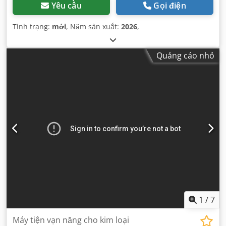
Yêu cầu
Gọi điện
Tình trạng:
mới
, Năm sản xuất:
2026
,
Quảng cáo nhỏ
1
/
7
Máy tiện vạn năng cho kim loại