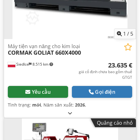
1
/
5
Máy tiện vạn năng cho kim loại
CORMAK
GOLIAT 660X4000
23.635 €
Siedlce
8.515 km
giá cố định chưa bao gồm thuế
GTGT
Yêu cầu
Gọi điện
Tình trạng:
mới
, Năm sản xuất:
2026
,
Quảng cáo nhỏ