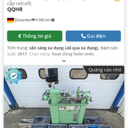
cấp retrofit
QQHR
Düsseldorf
9.582 km
Thông tin giá
Gọi điện
Tình trạng:
sẵn sàng sử dụng (đã qua sử dụng)
, Năm sản
xuất:
2017
, Chức năng:
hoạt động hoàn toàn
,
Quảng cáo nhỏ