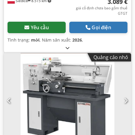
3.089 €
Siedlce
8.515 km
giá cố định chưa bao gồm thuế
GTGT
Yêu cầu
Gọi điện
Tình trạng:
mới
, Năm sản xuất:
2026
,
Quảng cáo nhỏ