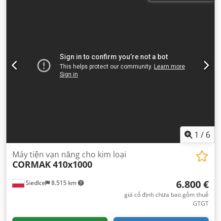
1
/
6
Máy tiện vạn năng cho kim loại
CORMAK
410x1000
6.800 €
Siedlce
8.515 km
giá cố định chưa bao gồm thuế
GTGT