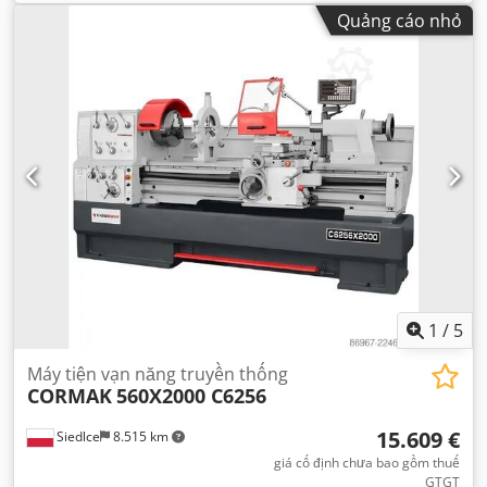
Quảng cáo nhỏ
1
/
5
Máy tiện vạn năng truyền thống
CORMAK
560X2000 C6256
15.609 €
Siedlce
8.515 km
giá cố định chưa bao gồm thuế
GTGT