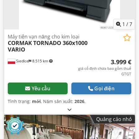
1
/
7
Máy tiện vạn năng cho kim loại
CORMAK
TORNADO 360x1000
VARIO
3.999 €
Siedlce
8.515 km
giá cố định chưa bao gồm thuế
GTGT
Yêu cầu
Gọi điện
Tình trạng:
mới
, Năm sản xuất:
2026
,
Quảng cáo nhỏ