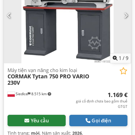
1
/
9
Máy tiện vạn năng cho kim loại
CORMAK
Tytan 750 PRO VARIO
230V
1.169 €
Siedlce
8.515 km
giá cố định chưa bao gồm thuế
GTGT
Yêu cầu
Gọi điện
Tình trạng:
mới
, Năm sản xuất:
2026
,