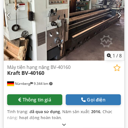
1
/
8
Máy tiện hạng nặng BV-40160
Kraft
BV-40160
Nürnberg
9.344 km
Thông tin giá
Gọi điện
Tình trạng:
đã qua sử dụng
, Năm sản xuất:
2016
, Chức
năng:
hoạt động hoàn toàn
,