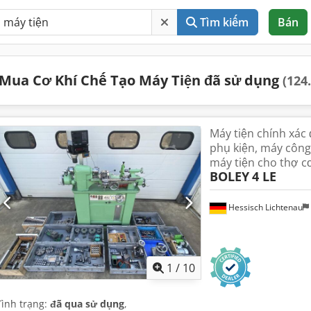
Tìm kiếm
Bán
Mua Cơ Khí Chế Tạo Máy Tiện đã sử dụng
(124
Máy tiện chính xác 
phụ kiện, máy công
máy tiện cho thợ cơ
BOLEY
4 LE
Hessisch Lichtenau
1
/
10
Tình trạng:
đã qua sử dụng
,