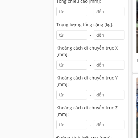
Tổng chiều cao [mm]:
-
Trọng lượng tổng cộng [kg]:
-
Khoảng cách di chuyển trục X
[mm]:
-
Khoảng cách di chuyển trục Y
[mm]:
-
Khoảng cách di chuyển trục Z
[mm]:
-
Đường kính lưỡi cưa [mm]: