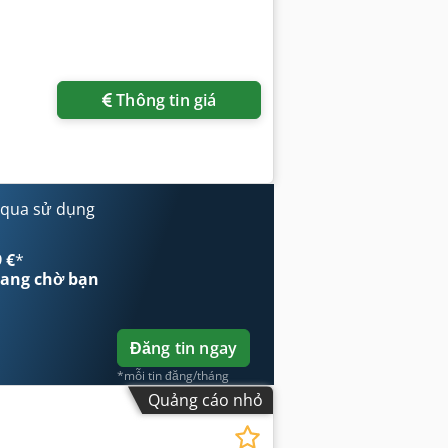
êm hình ảnh
Thông tin giá
 qua sử dụng
 €
*
ang chờ bạn
Đăng tin ngay
*mỗi tin đăng/tháng
Quảng cáo nhỏ