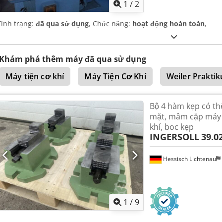
1
/
2
Tình trạng:
đã qua sử dụng
, Chức năng:
hoạt động hoàn toàn
,
Khám phá thêm máy đã qua sử dụng
Máy tiện cơ khí
Máy Tiện Cơ Khí
Weiler Praktik
Bộ 4 hàm kẹp có th
mặt, mâm cặp máy ti
khí, boc kẹp
INGERSOLL
39.0
Hessisch Lichtenau
1
/
9