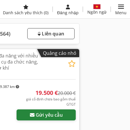
Ngôn ngữ
Danh sách yêu thích
(0)
Đăng nhập
Menu
.564)
Liên quan
Quảng cáo nhỏ
đa năng với nhiều
 cụ đa chức năng,
 khí
9.387 km
19.500 €
20.000 €
giá cố định chưa bao gồm thuế
GTGT
Gửi yêu cầu