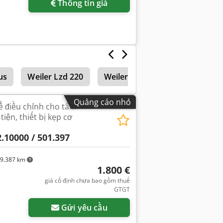
Thông tin giá
us
Weiler Lzd 220
Weiler 220
Máy tiện trục 
Quảng cáo nhỏ
ể điều chỉnh cho tấm
ện, thiết bị kẹp cơ
2.10000 / 501.397
9.387 km
1.800 €
giá cố định chưa bao gồm thuế
GTGT
Gửi yêu cầu