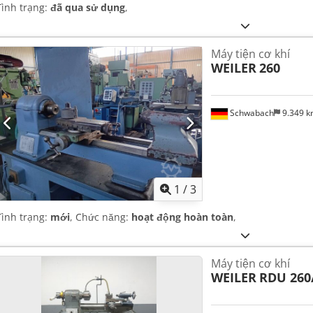
Tình trạng:
đã qua sử dụng
,
Máy tiện cơ khí
WEILER
260
Schwabach
9.349 
1
/
3
Tình trạng:
mới
, Chức năng:
hoạt động hoàn toàn
,
Máy tiện cơ khí
WEILER
RDU 260