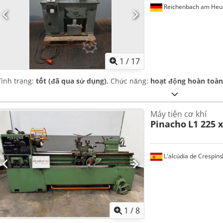
Reichenbach am Heu
1
/
17
Tình trạng:
tốt (đã qua sử dụng)
, Chức năng:
hoạt động hoàn toàn
Máy tiện cơ khí
Pinacho
L1 225
L'alcúdia de Crespíns
1
/
8