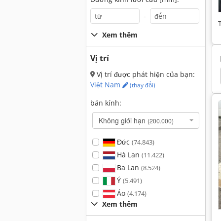
-
Xem thêm
Vị trí
Vị trí được phát hiện của bạn:
Weiler Praktikus
Weiler 220
Weiler Lzd 220
Việt Nam
(thay đổi)
bán kính:
Không giới hạn
(200.000)
Đức
(74.843)
Hà Lan
(11.422)
Ba Lan
(8.524)
Ý
(5.491)
Áo
(4.174)
Xem thêm