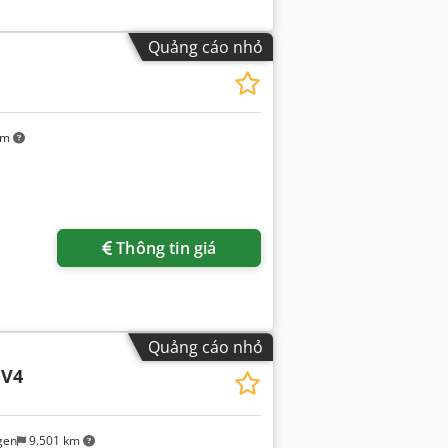
Quảng cáo nhỏ
km
Thông tin giá
Quảng cáo nhỏ
 V4
gen
9.501 km