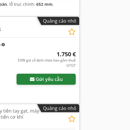
toàn
, lỗ trục chính:
652 mm
,
Quảng cáo nhỏ
8
m
1.750 €
EXW giá cố định chưa bao gồm thuế
GTGT
Gửi yêu cầu
Quảng cáo nhỏ
y tiện tay gạt, máy
tiện cơ khí