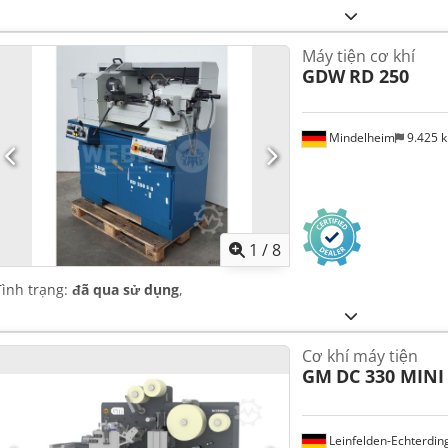
Máy tiện cơ khí
GDW
RD 250
Mindelheim
9.425 
1
/
8
Tình trạng:
đã qua sử dụng
,
Cơ khí máy tiện
GM
DC 330 MINI
Leinfelden-Echterdin