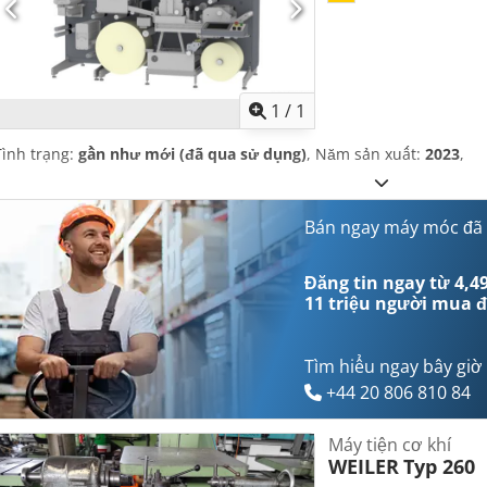
Yêu cầu th
1
/
1
Tình trạng:
gần như mới (đã qua sử dụng)
, Năm sản xuất:
2023
,
Bán ngay máy móc đã
Đăng tin ngay từ 4,49
11 triệu người mua
đ
Tìm hiểu ngay bây giờ
+44 20 806 810 84
Máy tiện cơ khí
WEILER
Typ 260