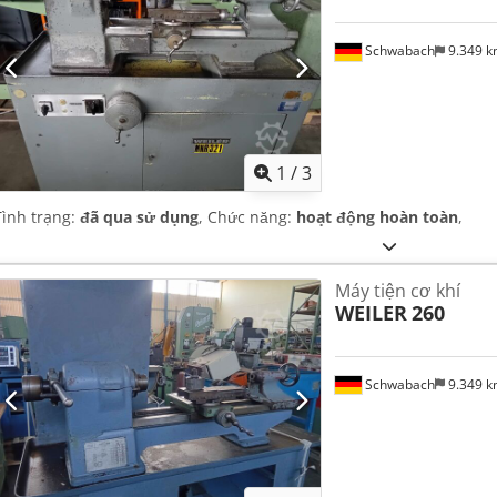
Schwabach
9.349 
1
/
3
Tình trạng:
đã qua sử dụng
, Chức năng:
hoạt động hoàn toàn
,
Máy tiện cơ khí
WEILER
260
Schwabach
9.349 