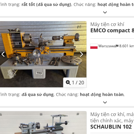
Tình trạng:
rất tốt (đã qua sử dụng)
, Chức năng:
hoạt động hoàn 
Máy tiện cơ khí
EMCO
compact 
Warszawa
8.601 k
1
/
20
Tình trạng:
đã qua sử dụng
, Chức năng:
hoạt động hoàn toàn
,
Máy tiện cơ khí, má
tiện chính xác, máy 
SCHAUBLIN
102