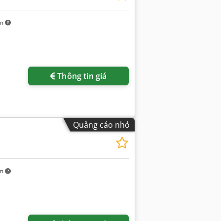
km
Thông tin giá
Quảng cáo nhỏ
km
Yêu cầu thêm hình ảnh