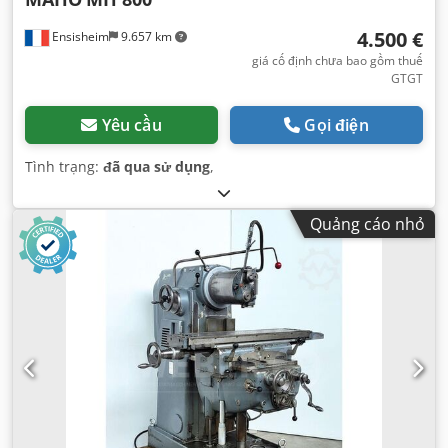
4.500 €
Ensisheim
9.657 km
giá cố định chưa bao gồm thuế
GTGT
Yêu cầu
Gọi điện
Tình trạng:
đã qua sử dụng
,
Quảng cáo nhỏ