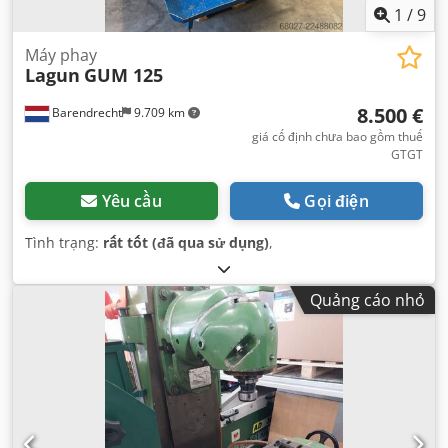
1
/
9
Máy phay
Lagun
GUM 125
8.500 €
Barendrecht
9.709 km
giá cố định chưa bao gồm thuế
GTGT
Yêu cầu
Gọi điện
Tình trạng:
rất tốt (đã qua sử dụng)
,
Quảng cáo nhỏ