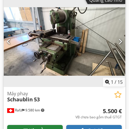
1
/
15
Máy phay
Schaublin
53
5.500 €
Rafz
9.580 km
VB chưa bao gồm thuế GTGT