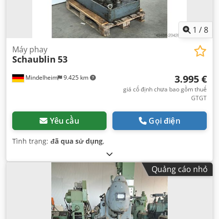
1
/
8
Máy phay
Schaublin
53
3.995 €
Mindelheim
9.425 km
giá cố định chưa bao gồm thuế
GTGT
Yêu cầu
Gọi điện
Tình trạng:
đã qua sử dụng
,
Quảng cáo nhỏ