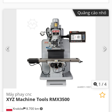
Quảng cáo nhỏ
1
/
4
Máy phay cnc
XYZ Machine Tools
RMX3500
Kraków
8.700 km