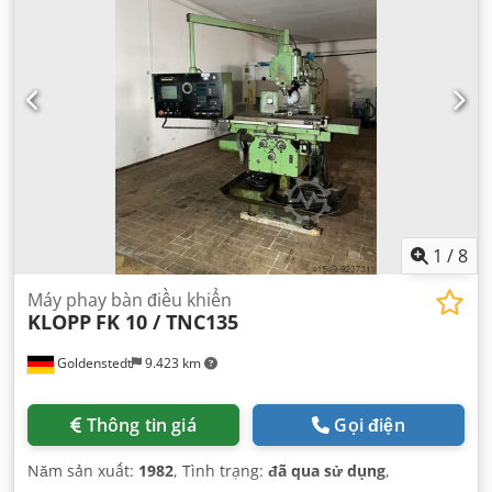
1
/
8
Máy phay bàn điều khiển
KLOPP
FK 10 / TNC135
Goldenstedt
9.423 km
Thông tin giá
Gọi điện
Năm sản xuất:
1982
, Tình trạng:
đã qua sử dụng
,