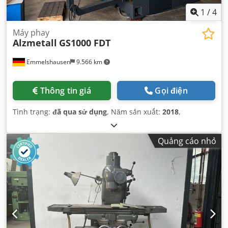
1
/
4
Máy phay
Alzmetall
GS1000 FDT
Emmelshausen
9.566 km
Thông tin giá
Gọi điện
Tình trạng:
đã qua sử dụng
, Năm sản xuất:
2018
,
Quảng cáo nhỏ