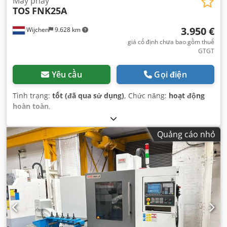
Máy phay
TOS
FNK25A
3.950 €
Wijchen
9.628 km
giá cố định chưa bao gồm thuế
GTGT
Yêu cầu
Gọi điện
Tình trạng:
tốt (đã qua sử dụng)
, Chức năng:
hoạt động
hoàn toàn
,
Quảng cáo nhỏ