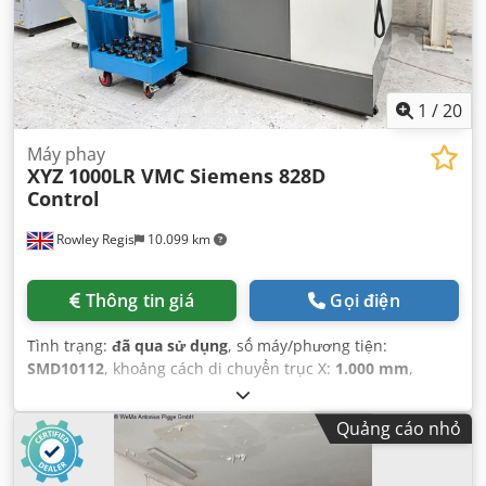
1
/
20
Máy phay
XYZ 1000LR VMC Siemens 828D
Control
Rowley Regis
10.099 km
Thông tin giá
Gọi điện
Tình trạng:
đã qua sử dụng
, số máy/phương tiện:
SMD10112
, khoảng cách di chuyển trục X:
1.000 mm
,
khoảng cách di chuyển trục Y:
500 mm
, khoảng cách di
chuyển trục Z:
500 mm
, chiều dài bàn:
500 mm
, chiều cao
Quảng cáo nhỏ
bàn:
1.060 mm
,