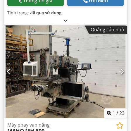
Thông tin giá
Gọi điện
Tình trạng:
đã qua sử dụng
,
Quảng cáo nhỏ
1
/
23
Máy phay vạn năng
MAHO
MH 800