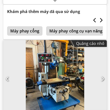
Khám phá thêm máy đã qua sử dụng
p
Máy phay cổng
Máy phay công cụ vạn năng kiể
Quảng cáo nhỏ