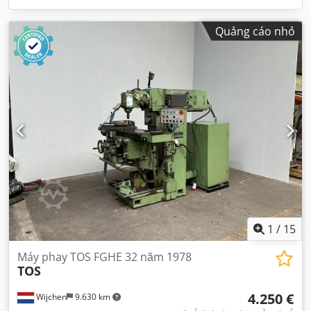
Quảng cáo nhỏ
1
/
15
Máy phay TOS FGHE 32 năm 1978
TOS
4.250 €
Wijchen
9.630 km