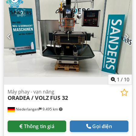
tổng chiều cao:
2.000 mm
, tổng chiều rộng:
1.200 mm
,
tổng chiều dài:
1.900 mm
, trọng lượng tổng cộng:
2.000 kg
,
1
/
10
Máy phay - vạn năng
ORADEA / VOLZ
FUS 32
Niederlangen
9.495 km
Thông tin giá
Gọi điện