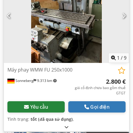
1
/
9
Máy phay WMW FU 250x1000
2.800 €
Sonneberg
9.313 km
giá cố định chưa bao gồm thuế
GTGT
Yêu cầu
Gọi điện
Tình trạng:
tốt (đã qua sử dụng)
,