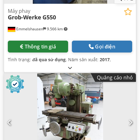
Máy phay
Grob-Werke
G550
Emmelshausen
9.566 km
Thông tin giá
Gọi điện
Tình trạng:
đã qua sử dụng
, Năm sản xuất:
2017
,
Quảng cáo nhỏ