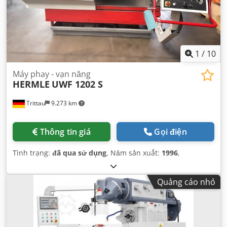
1
/
10
Máy phay - vạn năng
HERMLE
UWF 1202 S
Trittau
9.273 km
Thông tin giá
Gọi điện
Tình trạng:
đã qua sử dụng
, Năm sản xuất:
1996
,
Quảng cáo nhỏ