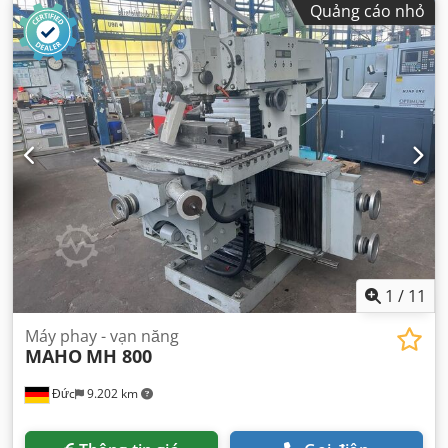
Quảng cáo nhỏ
1
/
11
Máy phay - vạn năng
MAHO
MH 800
Đức
9.202 km