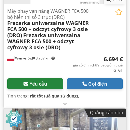
Máy phay vạn năng WAGNER FCA 500 +
bộ hiển thị số 3 trục (DRO)
Frezarka uniwersalna WAGNER
FCA 500 + odczyt cyfrowy 3 osie
(DRO)
Frezarka uniwersalna
WAGNER FCA 500 + odczyt
cyfrowy 3 osie (DRO)
6.694 €
Wymysłów
8.787 km
giá cố định chưa bao gồm thuế
GTGT
Yêu cầu
Gọi điện
Tình trạng:
rất tốt (đã qua sử dụng)
,
Quảng cáo nhỏ