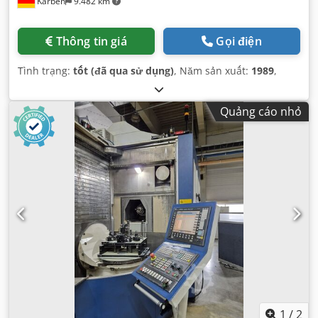
Karben
9.482 km
Thông tin giá
Gọi điện
Tình trạng:
tốt (đã qua sử dụng)
, Năm sản xuất:
1989
,
Quảng cáo nhỏ
1
/
2