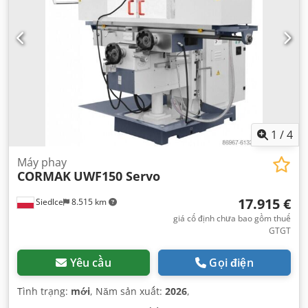
1
/
4
Máy phay
CORMAK
UWF150 Servo
17.915 €
Siedlce
8.515 km
giá cố định chưa bao gồm thuế
GTGT
Yêu cầu
Gọi điện
Tình trạng:
mới
, Năm sản xuất:
2026
,