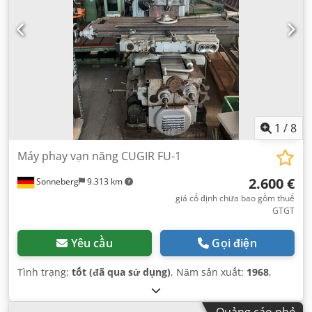
1
/
8
Máy phay vạn năng CUGIR FU-1
2.600 €
Sonneberg
9.313 km
giá cố định chưa bao gồm thuế
GTGT
Yêu cầu
Gọi điện
Tình trạng:
tốt (đã qua sử dụng)
, Năm sản xuất:
1968
,
Quảng cáo nhỏ