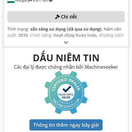
Hungary
8.817 km
Chi tiết
Tình trạng:
sẵn sàng sử dụng (đã qua sử dụng)
, Năm sản
xuất:
2016
, Chức năng:
hoạt động hoàn toàn
, khoảng cách
di chuyển trục X:
760 mm
, khoảng cách di chuyển trục Y:
430 mm
, khoảng cách di chuyển trục Z:
460 mm
, tốc độ
trục chính (tối đa):
10.000 vòng/phút
, mô hình bộ điều
DẤU NIÊM TIN
khiển:
Siemens Sinumerik 828D CNC
,
Các đại lý được chứng nhận bởi Machineseeker
Thông tin thêm ngay bây giờ