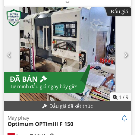
Đấu giá
ĐÃ BÁN
Tự mình đấu giá ngay bây giờ!
1
/
9
Đấu giá đã kết thúc
Máy phay
Optimum
OPTImill F 150