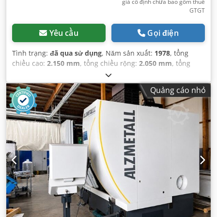
giá cố định chưa bao gồm thuế
GTGT
Yêu cầu
Gọi điện
Tình trạng:
đã qua sử dụng
, Năm sản xuất:
1978
, tổng
chiều cao:
2.150 mm
, tổng chiều rộng:
2.050 mm
, tổng
chiều dài:
2.650 mm
,
Quảng cáo nhỏ