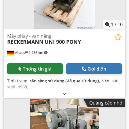
1
/
10
Máy phay - vạn năng
RECKERMANN
UNI 900 PONY
Ahaus
9.538 km
Thông tin giá
Gọi điện
Tình trạng:
sẵn sàng sử dụng (đã qua sử dụng)
, Năm sản
xuất:
1969
,
Quảng cáo nhỏ