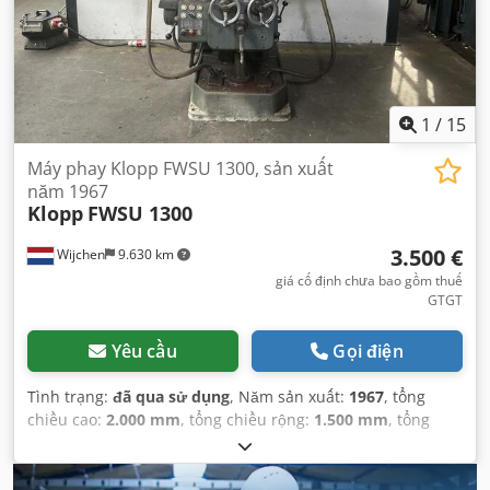
1
/
15
Máy phay Klopp FWSU 1300, sản xuất
năm 1967
Klopp
FWSU 1300
3.500 €
Wijchen
9.630 km
giá cố định chưa bao gồm thuế
GTGT
Yêu cầu
Gọi điện
Tình trạng:
đã qua sử dụng
, Năm sản xuất:
1967
, tổng
chiều cao:
2.000 mm
, tổng chiều rộng:
1.500 mm
, tổng
chiều dài:
1.800 mm
,