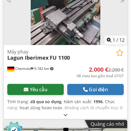
1
/
12
Máy phay
Lagun Iberimex
FU 1100
2.000 €
Chemnitz
9.182 km
2.200 €
VB chưa bao gồm thuế GTGT
Yêu cầu
Gọi điện
Tình trạng:
đã qua sử dụng
, Năm sản xuất:
1996
, Chức
năng:
hoạt động hoàn toàn
, khoảng cách di chuyển trục X:
740 mm
, khoảng cách di chuyển trục Y:
300 mm
, khoảng
cách di chuyển trục Z:
500 mm
, tốc độ trục chính (tối đa):
Quảng cáo nhỏ
1.800 vòng/phút
, tốc độ trục chính (phút):
35 vòng/phút
,