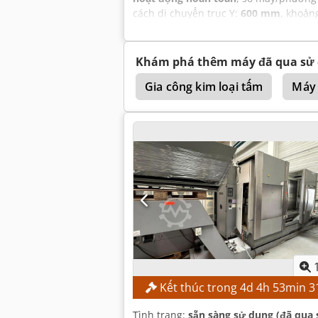
cách di chuyển trục Y:
600 mm
, khoản
tốc độ trục chính (tối đa):
16.000 vòng/
Khám phá thêm máy đã qua sử
Deckel Kf2
Argo
Gia công kim loại tấm
Máy 
Kết thúc trong
4
d
4
h
53
min
3
Tình trạng:
sẵn sàng sử dụng (đã qua 