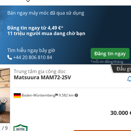
(tối đa):
8.000 vòng/phút
,
Bán ngay máy móc đã qua sử dụng
Đăng tin ngay từ 4,49 €
*
11 triệu người mua
đang chờ bạn
Tìm hiểu ngay bây giờ
Đăng tin ngay
+44 20 806 810 84
*mỗi tin đăng/tháng
Đấu gi
Trung tâm gia công dọc
Matsuura
MAM72-25V
Baden-Württemberg
9.582 km
30.000 
1
/
9