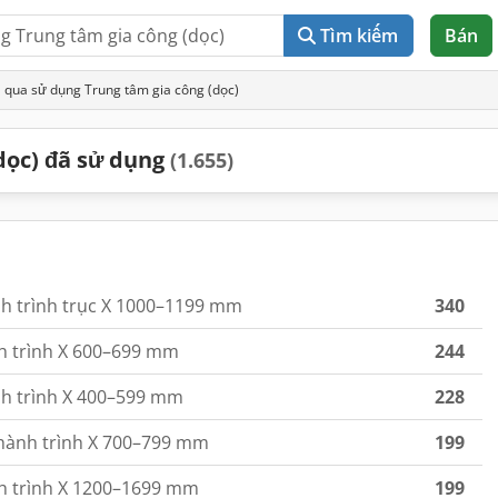
Tìm kiếm
Bán
 qua sử dụng Trung tâm gia công (dọc)
dọc) đã sử dụng
(1.655)
nh trình trục X 1000–1199 mm
340
h trình X 600–699 mm
244
nh trình X 400–599 mm
228
 hành trình X 700–799 mm
199
h trình X 1200–1699 mm
199