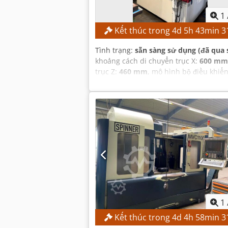
1
Kết thúc trong
4
d
5
h
43
min
3
Tình trạng:
sẵn sàng sử dụng (đã qua 
khoảng cách di chuyển trục X:
600 mm
trục Z:
460 mm
, mô hình bộ điều khiể
vòng/phút
,
1
Kết thúc trong
4
d
4
h
58
min
3