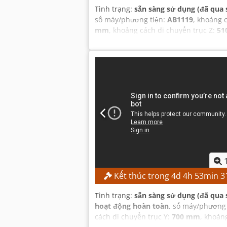
Tình trạng:
sẵn sàng sử dụng (đã qua 
số máy/phương tiện:
AB1119
, khoảng 
mm
, khoảng cách di chuyển trục Z:
51
8.000 vòng/phút
, số lượng khe trong
Kết thúc trong
4
d
4
h
53
min
3
Tình trạng:
sẵn sàng sử dụng (đã qua 
hoạt động hoàn toàn
, số máy/phương
cách di chuyển trục Y:
700 mm
, khoản