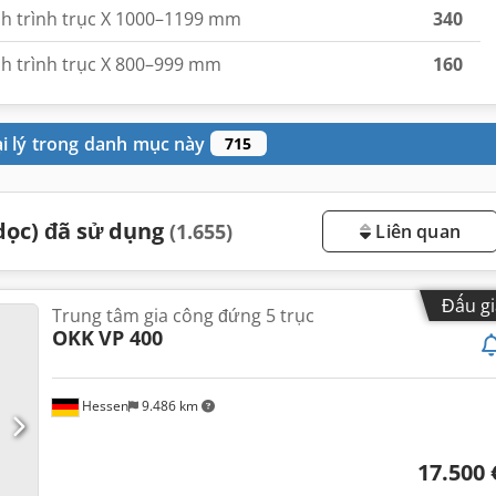
nh trình trục X 1000–1199 mm
340
h trình trục X 800–999 mm
160
ại lý trong danh mục này
715
dọc) đã sử dụng
(1.655)
Liên quan
Đấu gi
Trung tâm gia công đứng 5 trục
OKK
VP 400
Hessen
9.486 km
17.500 