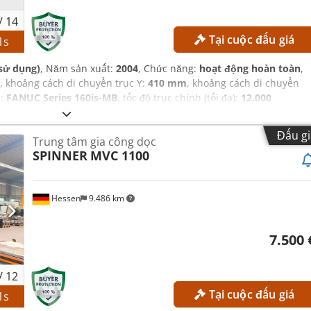
/
14
Tại cuộc đấu giá
0
s
sử dụng)
, Năm sản xuất:
2004
, Chức năng:
hoạt động hoàn toàn
,
, khoảng cách di chuyển trục Y:
410 mm
, khoảng cách di chuyển
n:
FANUC Series 160is-MB
, tốc độ trục chính (tối đa):
12.000
Đấu gi
Trung tâm gia công dọc
SPINNER
MVC 1100
Hessen
9.486 km
7.500 
/
12
Tại cuộc đấu giá
0
s