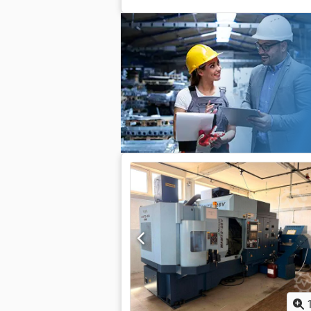
Heidenhain TNC530
, tốc độ trục chính 