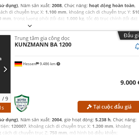
sử dụng)
, Năm sản xuất:
2008
, Chức năng:
hoạt động hoàn toàn
,
cách di chuyển trục X:
1.100 mm
, khoảng cách di chuyển trục Y:
51
0 mm
, trọng lượng phôi (tối đa):
1.000 kg
, tốc độ trục chính (tối đa):
 băng nạp dụng cụ:
24
,
Đấu gi
Trung tâm gia công dọc
KUNZMANN
BA 1200
Hessen
9.486 km
9.000 
1
/
9
Tại cuộc đấu giá
0
s
sử dụng)
, Năm sản xuất:
2004
, giờ hoạt động:
5.238 h
, Chức năng:
 tiện:
120007
, khoảng cách di chuyển trục X:
1.200 mm
, khoảng
g cách di chuyển trục Z:
750 mm
, mô hình bộ điều khiển: