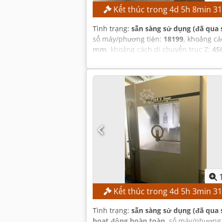
Kết thúc trong
4
d
5
h
8
min
3
Tình trạng:
sẵn sàng sử dụng (đã qua 
số máy/phương tiện:
18199
, khoảng cá
mm
, khoảng cách di chuyển trục Z:
45
trong băng nạp dụng cụ:
210
,
Kết thúc trong
4
d
5
h
3
min
3
Tình trạng:
sẵn sàng sử dụng (đã qua 
hoạt động hoàn toàn
, số máy/phương