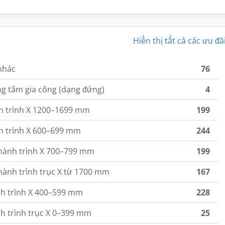
Hiển thị tất cả các ưu đã
khác
76
ng tâm gia công (dạng đứng)
4
h trình X 1200–1699 mm
199
h trình X 600–699 mm
244
 hành trình X 700–799 mm
199
hành trình trục X từ 1700 mm
167
nh trình X 400–599 mm
228
h trình trục X 0–399 mm
25