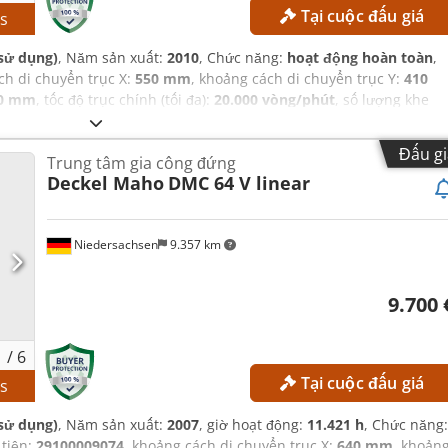
Tại cuộc đấu giá
0
s
sử dụng)
, Năm sản xuất:
2010
, Chức năng:
hoạt động hoàn toàn
,
ch di chuyển trục X:
550 mm
, khoảng cách di chuyển trục Y:
410
0 mm
, tốc độ trục chính (tối đa):
20.000 vòng/phút
, số lượng khe
Đấu gi
Trung tâm gia công đứng
Deckel Maho
DMC 64 V linear
Niedersachsen
9.357 km
9.700 
1
/
6
Tại cuộc đấu giá
0
s
sử dụng)
, Năm sản xuất:
2007
, giờ hoạt động:
11.421 h
, Chức năng:
 tiện:
29100009074
, khoảng cách di chuyển trục X:
640 mm
, khoản