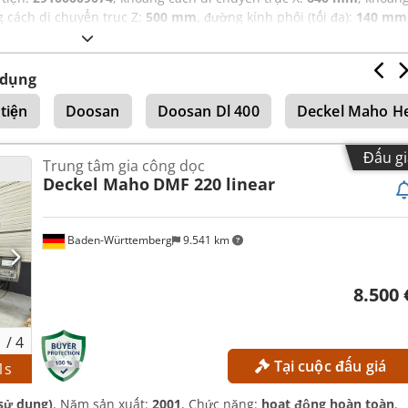
g cách di chuyển trục Z:
500 mm
, đường kính phôi (tối đa):
140 mm
phút
, số lượng khe trong băng nạp dụng cụ:
30
,
 dụng
tiện
Doosan
Doosan Dl 400
Deckel Maho H
Đấu gi
Trung tâm gia công dọc
Deckel Maho
DMF 220 linear
Baden-Württemberg
9.541 km
8.500 
1
/
4
Tại cuộc đấu giá
0
s
sử dụng)
, Năm sản xuất:
2001
, Chức năng:
hoạt động hoàn toàn
,