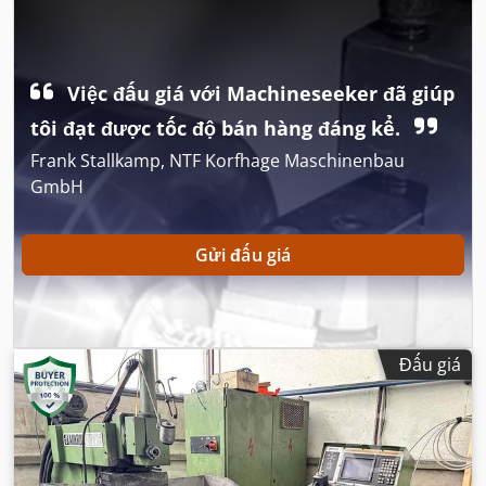
6.300 vòng/phút
, phạm vi xoay:
45 °
,
Việc đấu giá với Machineseeker đã giúp
tôi đạt được tốc độ bán hàng đáng kể.
Frank Stallkamp, NTF Korfhage Maschinenbau
GmbH
Gửi đấu giá
Đấu giá