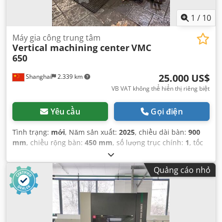
1
/
10
Máy gia công trung tâm
Vertical machining center
VMC
650
25.000 US$
Shanghai
2.339 km
VB VAT không thể hiển thị riêng biệt
Yêu cầu
Gọi điện
Tình trạng:
mới
, Năm sản xuất:
2025
, chiều dài bàn:
900
mm
, chiều rộng bàn:
450 mm
, số lượng trục chính:
1
, tốc
độ trục chính (phút):
8.000 vòng/phút
, tải trọng bàn:
500
kg
,
Quảng cáo nhỏ