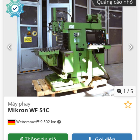
Quảng cáo nhỏ
1
/
5
Máy phay
Mikron
WF 51C
Weiterstadt
9.502 km
Thông tin giá
Gọi điện