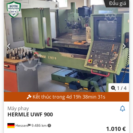
Đấu giá
1
/
4
Kết thúc trong
4
d
19
h
38
min
29
s
Máy phay
HERMLE
UWF 900
Hessen
9.486 km
1.010 €