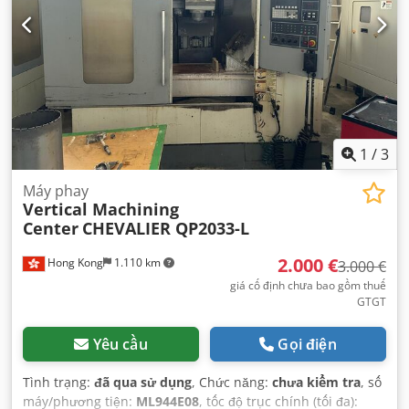
1
/
3
Máy phay
Vertical Machining
Center
CHEVALIER QP2033-L
2.000 €
Hong Kong
1.110 km
3.000 €
giá cố định chưa bao gồm thuế
GTGT
Yêu cầu
Gọi điện
Tình trạng:
đã qua sử dụng
, Chức năng:
chưa kiểm tra
, số
máy/phương tiện:
ML944E08
, tốc độ trục chính (tối đa):