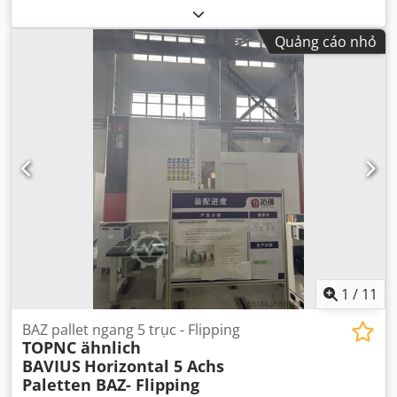
8.000 vòng/phút
, loại dòng điện đầu vào:
ba pha
, trọng
lượng tổng cộng:
5.500 kg
, điện áp đầu vào:
400 V
,
Quảng cáo nhỏ
1
/
11
BAZ pallet ngang 5 trục - Flipping
TOPNC ähnlich
BAVIUS
Horizontal 5 Achs
Paletten BAZ- Flipping