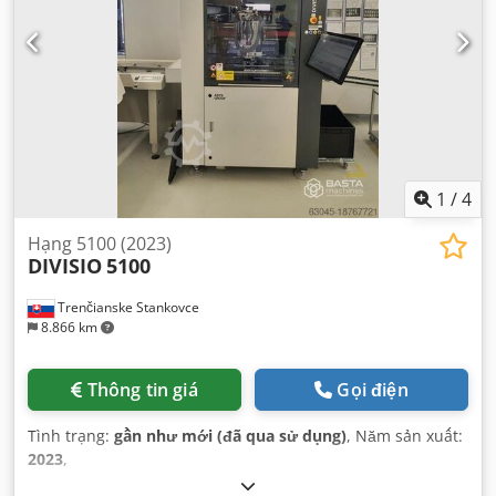
1
/
4
Hạng 5100 (2023)
DIVISIO
5100
Trenčianske Stankovce
8.866 km
Thông tin giá
Gọi điện
Tình trạng:
gần như mới (đã qua sử dụng)
, Năm sản xuất:
2023
,