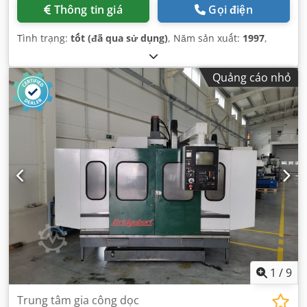
Thông tin giá
Gọi điện
Tình trạng:
tốt (đã qua sử dụng)
, Năm sản xuất:
1997
,
Quảng cáo nhỏ
1
/
9
Trung tâm gia công dọc