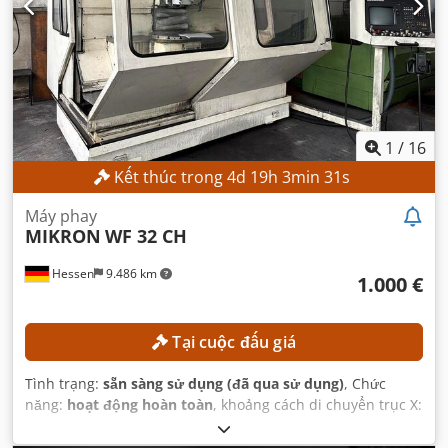
1
/
16
Kết thúc trong
4
d
19
h
3
min
29
s
Máy phay
MIKRON
WF 32 CH
Hessen
9.486 km
1.000 €
Tại cuộc đấu giá
Tình trạng:
sẵn sàng sử dụng (đã qua sử dụng)
, Chức
năng:
hoạt động hoàn toàn
, khoảng cách di chuyển trục X:
560 mm
, khoảng cách di chuyển trục Y:
500 mm
, khoảng
cách di chuyển trục Z:
400 mm
, tốc độ trục chính (tối đa):