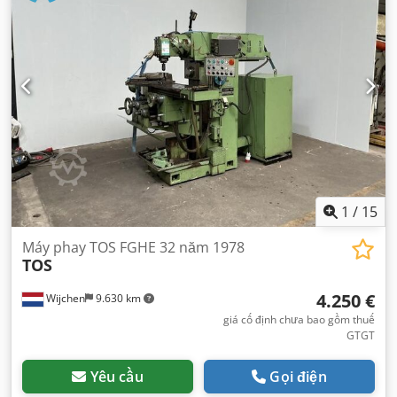
1
/
15
Máy phay TOS FGHE 32 năm 1978
TOS
4.250 €
Wijchen
9.630 km
giá cố định chưa bao gồm thuế
GTGT
Yêu cầu
Gọi điện