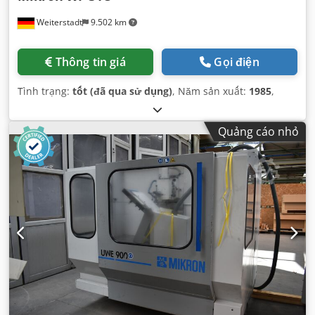
Weiterstadt
9.502 km
Thông tin giá
Gọi điện
Tình trạng:
tốt (đã qua sử dụng)
, Năm sản xuất:
1985
,
Quảng cáo nhỏ