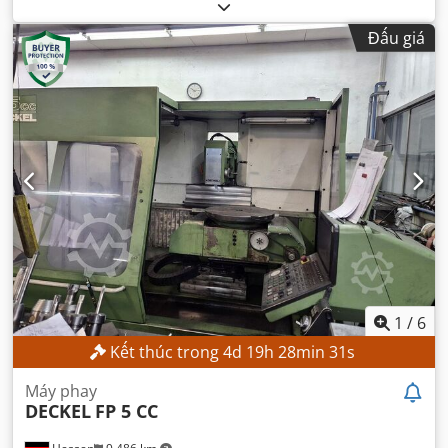
di chuyển trục X:
400 mm
, khoảng cách di chuyển trục Y:
400 mm
, khoảng cách di chuyển trục Z:
400 mm
, chiều
Đấu giá
rộng bàn:
300 mm
, chiều dài bàn:
450 mm
,
1
/
6
Kết thúc trong
4
d
19
h
28
min
29
s
Máy phay
DECKEL
FP 5 CC