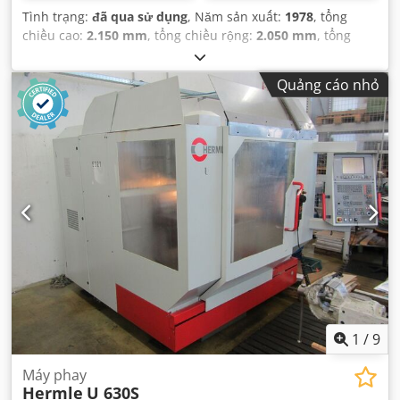
Tình trạng:
đã qua sử dụng
, Năm sản xuất:
1978
, tổng
chiều cao:
2.150 mm
, tổng chiều rộng:
2.050 mm
, tổng
chiều dài:
2.650 mm
,
Quảng cáo nhỏ
1
/
9
Máy phay
Hermle
U 630S