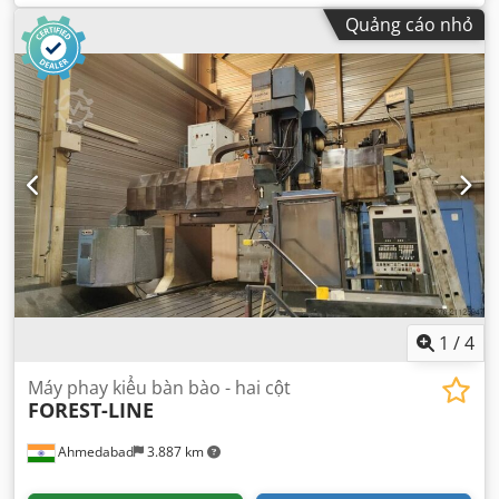
Quảng cáo nhỏ
1
/
4
Máy phay kiểu bàn bào - hai cột
FOREST-LINE
Ahmedabad
3.887 km