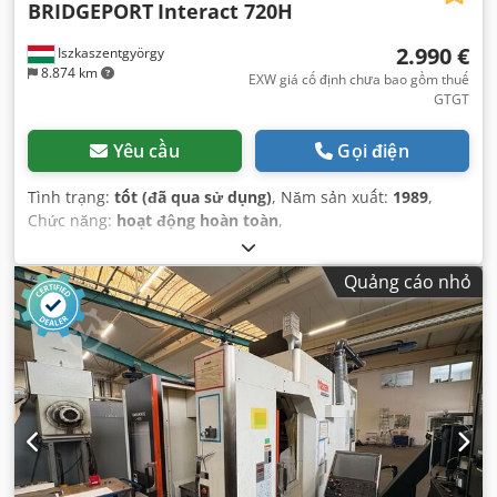
BRIDGEPORT
Interact 720H
2.990 €
Iszkaszentgyörgy
8.874 km
EXW giá cố định chưa bao gồm thuế
GTGT
Yêu cầu
Gọi điện
Tình trạng:
tốt (đã qua sử dụng)
, Năm sản xuất:
1989
,
Chức năng:
hoạt động hoàn toàn
,
Quảng cáo nhỏ