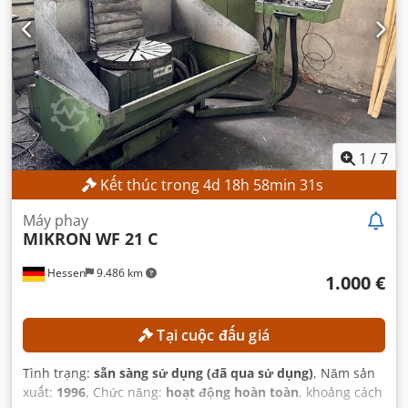
1
/
7
Kết thúc trong
4
d
18
h
58
min
29
s
Máy phay
MIKRON
WF 21 C
Hessen
9.486 km
1.000 €
Tại cuộc đấu giá
Tình trạng:
sẵn sàng sử dụng (đã qua sử dụng)
, Năm sản
xuất:
1996
, Chức năng:
hoạt động hoàn toàn
, khoảng cách