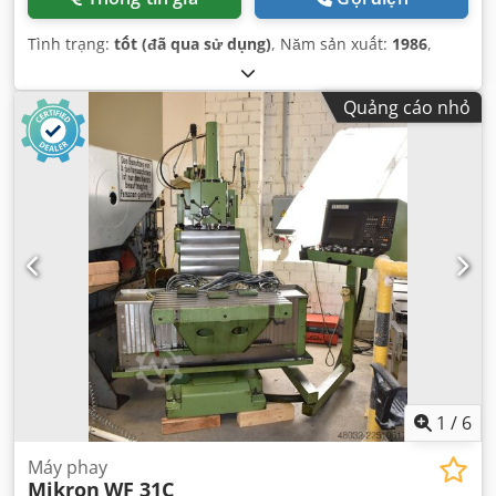
Tình trạng:
tốt (đã qua sử dụng)
, Năm sản xuất:
1986
,
Quảng cáo nhỏ
1
/
6
Máy phay
Mikron
WF 31C