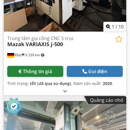
1
/
10
Trung tâm gia công CNC 5 trục
Mazak
VARIAXIS j-500
Đức
9.339 km
Thông tin giá
Gọi điện
Tình trạng:
tốt (đã qua sử dụng)
, Năm sản xuất:
2020
,
Quảng cáo nhỏ