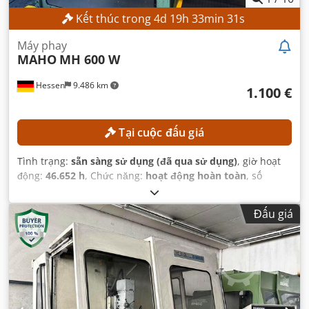
Kết thúc trong
4
d
19
h
33
min
29
s
Máy phay
MAHO
MH 600 W
Hessen
9.486 km
1.100 €
Tại cuộc đấu giá
Tình trạng:
sẵn sàng sử dụng (đã qua sử dụng)
, giờ hoạt
động:
46.652 h
, Chức năng:
hoạt động hoàn toàn
, số
máy/phương tiện:
661227
, chiều dài cấp phôi trục X:
600
mm
, chiều dài cấp phôi trục Y:
400 mm
, chiều dài hành
Đấu giá
trình trục Z:
400 mm
, tốc độ trục chính (tối đa):
4.000
vòng/phút
, công suất:
5,5 kW (7,48 mã lực)
,