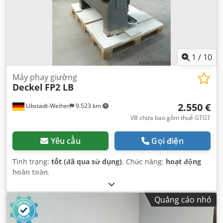
1
/
10
Máy phay giường
Deckel
FP2 LB
2.550 €
Ubstadt-Weiher
9.523 km
VB chưa bao gồm thuế GTGT
Yêu cầu
Gọi điện
Tình trạng:
tốt (đã qua sử dụng)
, Chức năng:
hoạt động
hoàn toàn
,
Quảng cáo nhỏ