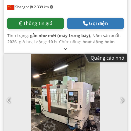
Shanghai
2.339 km
Thông tin giá
Gọi điện
Tình trạng:
gần như mới (máy trưng bày)
, Năm sản xuất:
2026
, giờ hoạt động:
10 h
, Chức năng:
hoạt động hoàn
toàn
,
Quảng cáo nhỏ