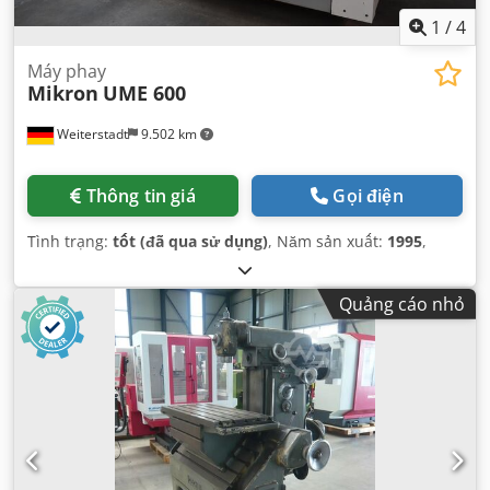
1
/
4
Máy phay
Mikron
UME 600
Weiterstadt
9.502 km
Thông tin giá
Gọi điện
Tình trạng:
tốt (đã qua sử dụng)
, Năm sản xuất:
1995
,
Quảng cáo nhỏ