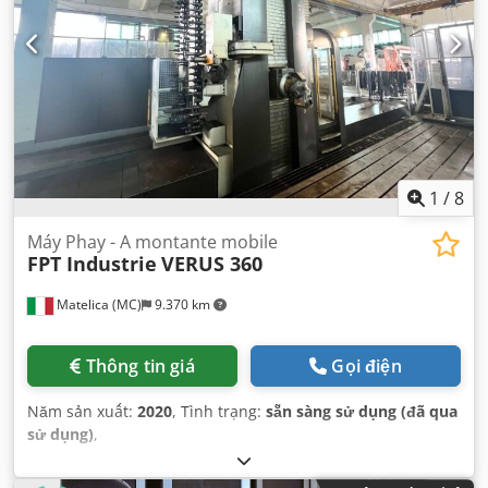
1
/
8
Máy Phay - A montante mobile
FPT Industrie
VERUS 360
Matelica (MC)
9.370 km
Thông tin giá
Gọi điện
Năm sản xuất:
2020
, Tình trạng:
sẵn sàng sử dụng (đã qua
sử dụng)
,