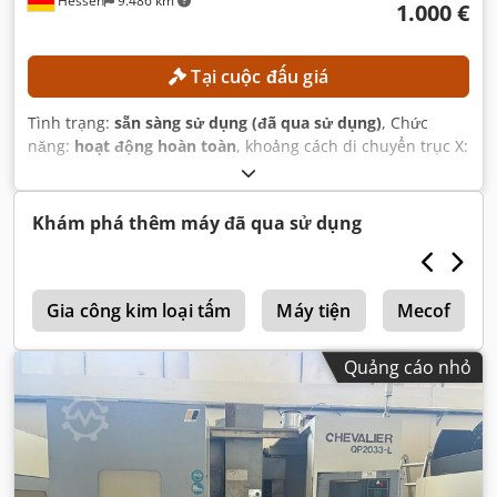
Hessen
9.486 km
1.000 €
Tại cuộc đấu giá
Tình trạng:
sẵn sàng sử dụng (đã qua sử dụng)
, Chức
năng:
hoạt động hoàn toàn
, khoảng cách di chuyển trục X:
800 mm
, khoảng cách di chuyển trục Y:
700 mm
, khoảng
cách di chuyển trục Z:
550 mm
, nét bút lông:
80 mm
, trọng
lượng tổng cộng:
3.900 kg
,
Khám phá thêm máy đã qua sử dụng
a
Gia công kim loại tấm
Máy tiện
Mecof
Quảng cáo nhỏ