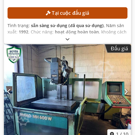
Tại cuộc đấu giá
Tình trạng:
sẵn sàng sử dụng (đã qua sử dụng)
, Năm sản
xuất:
1992
, Chức năng:
hoạt động hoàn toàn
, khoảng cách
di chuyển trục X:
600 mm
, khoảng cách di chuyển trục Y:
400 mm
, khoảng cách di chuyển trục Z:
420 mm
, tốc độ
Đấu giá
trục chính (tối đa):
4.000 vòng/phút
, mô hình bộ điều
khiển:
Heidenhain 407
,
1
/
10