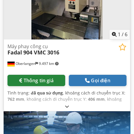
1
/
6
Máy phay công cụ
Fadal
904 VMC 3016
Oberlangen
9.497 km
Thông tin giá
Gọi điện
Tình trạng:
đã qua sử dụng
, khoảng cách di chuyển trục X:
762 mm
, khoảng cách di chuyển trục Y:
406 mm
, khoảng
cách di chuyển trục Z:
508 mm
,