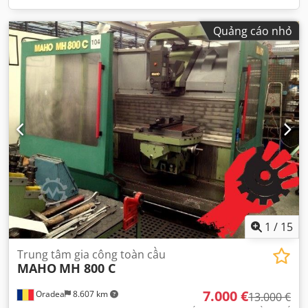
Quảng cáo nhỏ
1
/
15
Trung tâm gia công toàn cầu
MAHO
MH 800 C
7.000 €
Oradea
8.607 km
13.000 €