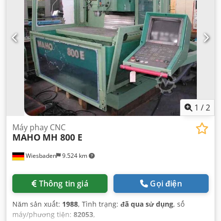
1
/
2
Máy phay CNC
MAHO
MH 800 E
Wiesbaden
9.524 km
Thông tin giá
Gọi điện
Năm sản xuất:
1988
, Tình trạng:
đã qua sử dụng
, số
máy/phương tiện:
82053
,