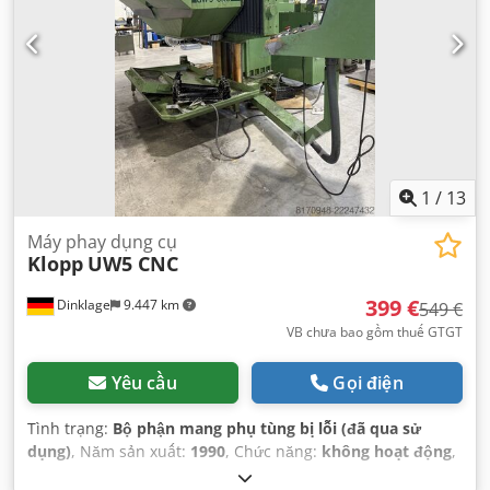
1
/
13
Máy phay dụng cụ
Klopp
UW5 CNC
399 €
Dinklage
9.447 km
549 €
VB chưa bao gồm thuế GTGT
Yêu cầu
Gọi điện
Tình trạng:
Bộ phận mang phụ tùng bị lỗi (đã qua sử
dụng)
, Năm sản xuất:
1990
, Chức năng:
không hoạt động
,
điện áp đầu vào:
380 V
,