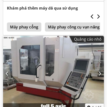
Khám phá thêm máy đã qua sử dụng
c
Máy phay cổng
Máy phay công cụ vạn năng kiể
Quảng cáo nhỏ