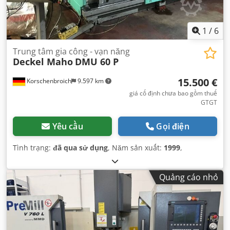
1
/
6
Trung tâm gia công - vạn năng
Deckel Maho
DMU 60 P
15.500 €
Korschenbroich
9.597 km
giá cố định chưa bao gồm thuế
GTGT
Yêu cầu
Gọi điện
Tình trạng:
đã qua sử dụng
, Năm sản xuất:
1999
,
Quảng cáo nhỏ