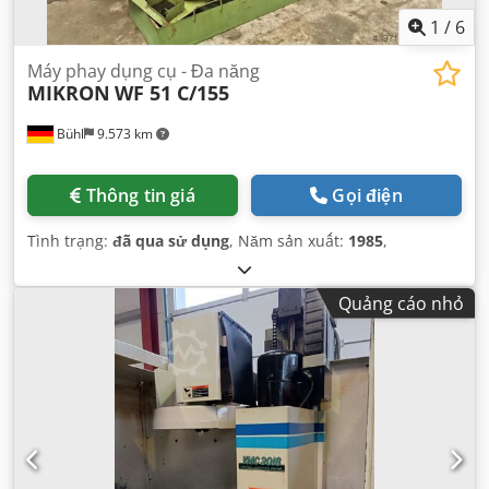
1
/
6
Máy phay dụng cụ - Đa năng
MIKRON
WF 51 C/155
Bühl
9.573 km
Thông tin giá
Gọi điện
Tình trạng:
đã qua sử dụng
, Năm sản xuất:
1985
,
Quảng cáo nhỏ