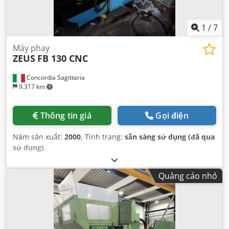
1
/
7
Máy phay
ZEUS
FB 130 CNC
Concordia Sagittaria
9.317 km
Thông tin giá
Gọi điện
Năm sản xuất:
2000
, Tình trạng:
sẵn sàng sử dụng (đã qua
sử dụng)
,
Quảng cáo nhỏ