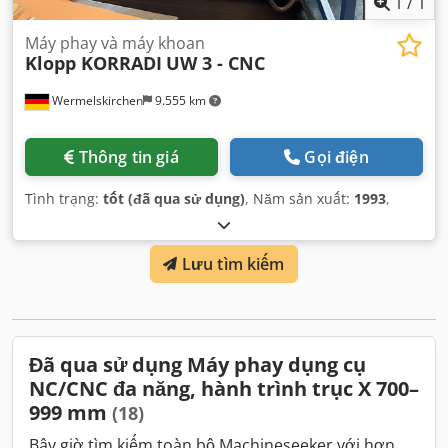
1
/
1
Máy phay và máy khoan
Klopp KORRADI
UW 3 - CNC
Wermelskirchen
9.555 km
Thông tin giá
Gọi điện
Tình trạng:
tốt (đã qua sử dụng)
, Năm sản xuất:
1993
,
Lưu tìm kiếm
Đã qua sử dụng Máy phay dụng cụ
NC/CNC đa năng, hành trình trục X 700–
999 mm
(18)
Bây giờ tìm kiếm toàn bộ Machineseeker với hơn