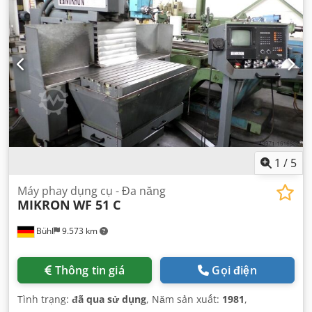
m/phút
, tốc độ trục chính (tối đa):
4.500 vòng/phút
, tốc độ
trục chính (phút):
25 vòng/phút
, tốc độ chạy nhanh trục X:
10.000 m/phút
, tịnh tiến nhanh trục Y:
10.000 m/phút
,
hành trình nhanh trục Z:
10.000 m/phút
, đường kính lắp
đặt:
40 mm
, chiều dài bàn:
1.000 mm
, chiều rộng bàn:
500
mm
, trọng lượng tổng cộng:
3.500 kg
,
1
/
5
Máy phay dụng cụ - Đa năng
MIKRON
WF 51 C
Bühl
9.573 km
Thông tin giá
Gọi điện
Tình trạng:
đã qua sử dụng
, Năm sản xuất:
1981
,