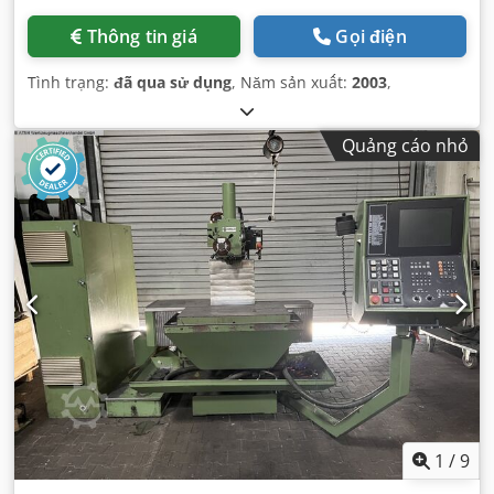
Thông tin giá
Gọi điện
Tình trạng:
đã qua sử dụng
, Năm sản xuất:
2003
,
Quảng cáo nhỏ
1
/
9