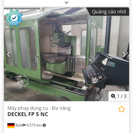
Quảng cáo nhỏ
1
/
3
Máy phay dụng cụ - Đa năng
DECKEL
FP 5 NC
Bühl
9.573 km