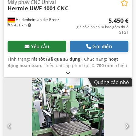
Máy phay CNC Unival
Hermle
UWF 1001 CNC
5.450 €
Heidenheim an der Brenz
9.431 km
giá cố định chưa bao gồm thuế
GTGT
Yêu cầu
Gọi điện
Tình trạng:
rất tốt (đã qua sử dụng)
, Chức năng:
hoạt
động hoàn toàn
, chiều dài cấp phôi trục X:
700 mm
, chiều
dài cấp phôi trục Y:
550 mm
, chiều dài hành trình trục Z:
550 mm
, khoảng cách di chuyển trục X:
700 mm
, khoảng
Quảng cáo nhỏ
cách di chuyển trục Y:
550 mm
, khoảng cách di chuyển
trục Z:
550 mm
,