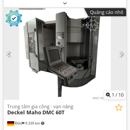
Quảng cáo nhỏ
1
/
10
Trung tâm gia công - vạn năng
Deckel Maho
DMC 60T
Đức
9.339 km