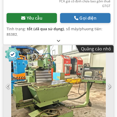
FCA giá cố định chưa bao gồm thuế
GTGT
Yêu cầu
Gọi điện
Tình trạng:
tốt (đã qua sử dụng)
, số máy/phương tiện:
85382
,
Quảng cáo nhỏ