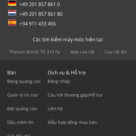
+49 201 857 861 0
+49 201 857 861 80
+34 911 433 456
Các tìm kiếm máy móc hiện tại:
Theisen Bonitz Tb 310 Fp
Máy cưa cắt
Cưa cắt đĩa
Bán
Dịch vụ & Hỗ trợ
Đăng quảng cáo
Đăng nhập
Quản lý tin rao
Câu hỏi thường gặp/Hỗ trợ
Đặt quảng cáo
Liên hệ
Dấu niêm tin
Mẫu hợp đồng mua bán
Gửi đấu giá