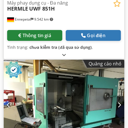
Máy phay dụng cụ - Đa năng
HERMLE
UWF 851H
Ennepetal
9.542 km
Thông tin giá
Gọi điện
Tình trạng:
chưa kiểm tra (đã qua sử dụng)
,
Quảng cáo nhỏ