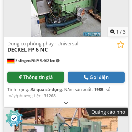
1
/
3
Dụng cụ phòng phay - Universal
DECKEL
FP 6 NC
Eislingen/Fils
9.462 km
Thông tin giá
Gọi điện
Tình trạng:
đã qua sử dụng
, Năm sản xuất:
1985
, số
máy/phương tiện:
31268
,
Quảng cáo nhỏ