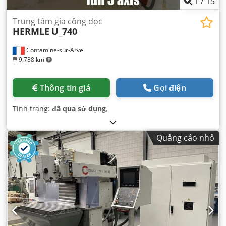
1
/
15
Trung tâm gia công dọc
HERMLE
U_740
Contamine-sur-Arve
9.788 km
Thông tin giá
Gọi điện
Tình trạng:
đã qua sử dụng
,
Quảng cáo nhỏ