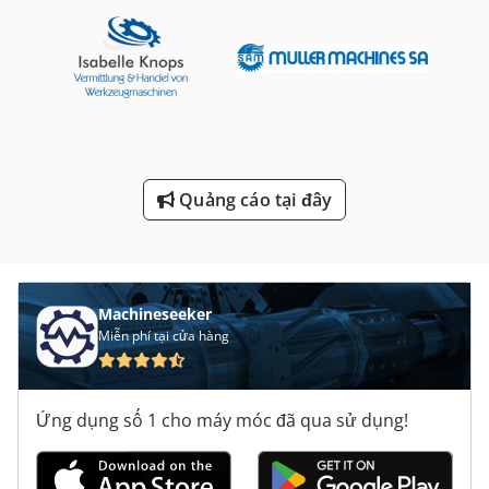
Máy Tính Di Động Nội
Máy Đo Chiều Cao
Nh 5000
Nặng Máy Tiện
Pa-Nen Điều Khiển Cnc
Quảng cáo tại đây
Phó 200 Mm
Xây Dựng Máy Nén 7 5 M Phút Máy Nén Điện Máy Phát Điện
Machineseeker
Miễn phí tại cửa hàng
Ứng dụng số 1 cho máy móc đã qua sử dụng!