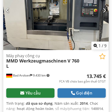
1
/
9
Máy phay công cụ
MMD Werkzeugmaschinen
V 760
L
13.745 €
Bad Arolsen
9.430 km
FCA VB chưa bao gồm thuế GTGT
Yêu cầu
Gọi điện
Tình trạng:
đã qua sử dụng
, Năm sản xuất:
2014
, Chức
năng:
hoạt động hoàn toàn
, số máy/phương tiện:
140014
,