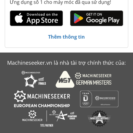
Thiết Bị Trường Học Lái Xe
Ứng dụng số 1 cho máy móc đã qua sử dụng!
Thiết Bị Vận Chuyển
Điện Thoại Di Động Cũ
Thêm thông tin
Machineseeker.vn là nhà tài trợ chính thức của: