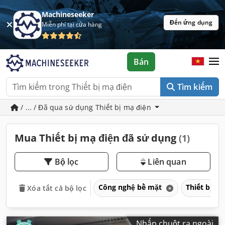
Machineseeker
Đến ứng dụng
Miễn phí tại cửa hàng
Bán
Tìm kiếm
/ ... / Đã qua sử dụng Thiết bị mạ điện
Mua Thiết bị mạ điện đã sử dụng
(1)
Bộ lọc
Liên quan
Công nghệ bề mặt
Thiết bị m
Xóa tất cả bộ lọc
Nhấp chuột ra ngoài