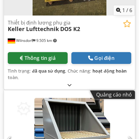
1
/
6
Thiết bị định lượng phụ gia
Keller Lufttechnik
DOS K2
Wilnsdorf
9.505 km
Thông tin giá
Gọi điện
Tình trạng:
đã qua sử dụng
, Chức năng:
hoạt động hoàn
toàn
,
Quảng cáo nhỏ