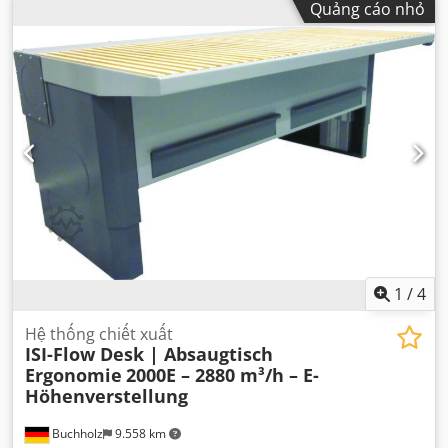
Quảng cáo nhỏ
dẫn
,
1
/
4
Hệ thống chiết xuất
ISI-Flow Desk | Absaugtisch
Ergonomie
2000E – 2880 m³/h – E-
Höhenverstellung
Buchholz
9.558 km