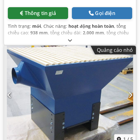
Thông tin giá
Gọi điện
Tình trạng:
mới
, Chức năng:
hoạt động hoàn toàn
, tổng
chiều cao:
938 mm
, tổng chiều dài:
2.000 mm
, tổng chiều
rộng:
1.100 mm
, trọng lượng tổng cộng:
100 kg
, Thiết bị:
Có sẵn biển kiểu, Dấu CE, tài liệu / sổ tay hướng dẫn
,
Quảng cáo nhỏ
1
/
5