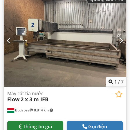
1
/
7
Máy cắt tia nước
Flow
2 x 3 m IFB
Budapest
8.814 km
Thông tin giá
Gọi điện