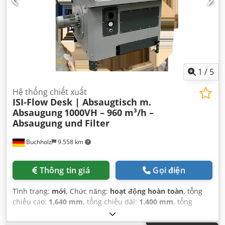
1
/
5
Hệ thống chiết xuất
ISI-Flow Desk | Absaugtisch m.
Absaugung
1000VH – 960 m³/h –
Absaugung und Filter
Buchholz
9.558 km
Thông tin giá
Gọi điện
Tình trạng:
mới
, Chức năng:
hoạt động hoàn toàn
, tổng
chiều cao:
1.640 mm
, tổng chiều dài:
1.400 mm
, tổng
chiều rộng:
1.100 mm
, trọng lượng tổng cộng:
267 kg
,
Thiết bị:
Có sẵn biển kiểu, Dấu CE, tài liệu / sổ tay hướng