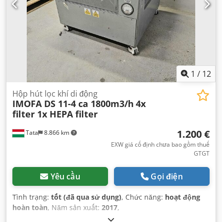
1
/
12
Hộp hút lọc khí di động
IMOFA DS 11-4 ca 1800m3/h
4x
filter 1x HEPA filter
1.200 €
Tata
8.866 km
EXW giá cố định chưa bao gồm thuế
GTGT
Yêu cầu
Gọi điện
Tình trạng:
tốt (đã qua sử dụng)
, Chức năng:
hoạt động
hoàn toàn
, Năm sản xuất:
2017
,