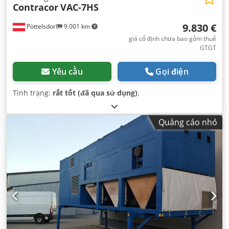
Contracor
VAC-7HS
9.830 €
Pöttelsdorf
9.001 km
giá cố định chưa bao gồm thuế
GTGT
Yêu cầu
Gọi điện
Tình trạng:
rất tốt (đã qua sử dụng)
,
Quảng cáo nhỏ