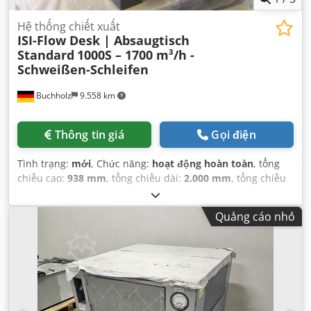
Hệ thống chiết xuất
ISI-Flow Desk | Absaugtisch
Standard
1000S – 1700 m³/h -
Schweißen-Schleifen
Buchholz
9.558 km
Thông tin giá
Gọi điện
Tình trạng:
mới
, Chức năng:
hoạt động hoàn toàn
, tổng
chiều cao:
938 mm
, tổng chiều dài:
2.000 mm
, tổng chiều
rộng:
1.100 mm
, trọng lượng tổng cộng:
100 kg
, Thiết bị:
Có sẵn biển kiểu, Dấu CE, tài liệu / sổ tay hướng dẫn
,
Quảng cáo nhỏ