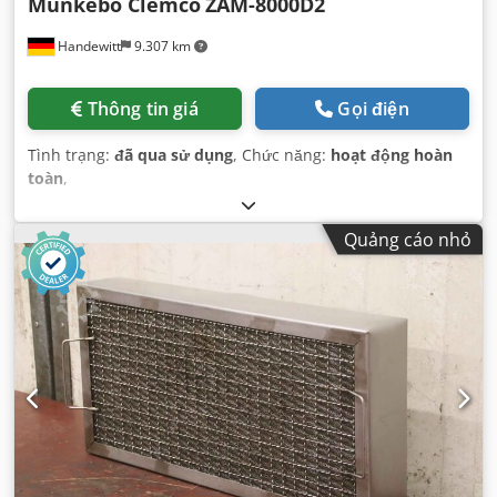
Munkebo Clemco
ZAM-8000D2
Handewitt
9.307 km
Thông tin giá
Gọi điện
Tình trạng:
đã qua sử dụng
, Chức năng:
hoạt động hoàn
toàn
,
Quảng cáo nhỏ