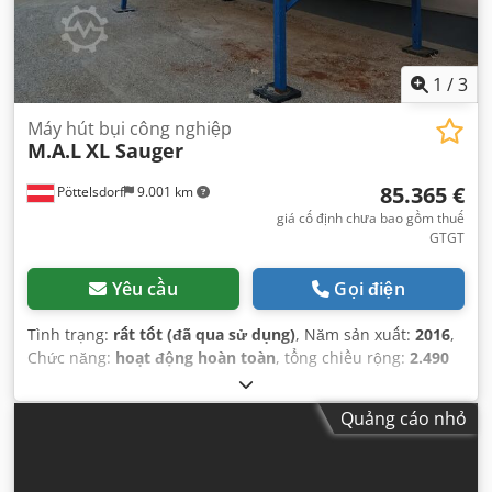
1
/
3
Máy hút bụi công nghiệp
M.A.L
XL Sauger
85.365 €
Pöttelsdorf
9.001 km
giá cố định chưa bao gồm thuế
GTGT
Yêu cầu
Gọi điện
Tình trạng:
rất tốt (đã qua sử dụng)
, Năm sản xuất:
2016
,
Chức năng:
hoạt động hoàn toàn
, tổng chiều rộng:
2.490
mm
, tổng chiều cao:
2.700 mm
,
Quảng cáo nhỏ