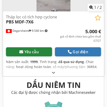
1
/
2
Tháp lọc có tích hợp cyclone
PBS
MDF-7X6
5.000 €
Degersheim
9.540 km
giá cố định chưa bao gồm thuế
GTGT
Yêu cầu
Gọi điện
Năm sản xuất:
1999
, Tình trạng:
đã qua sử dụng
, Chức
năng:
hoạt động hoàn toàn
, số máy/phương tiện:
30854
,
DẤU NIÊM TIN
Các đại lý được chứng nhận bởi Machineseeker