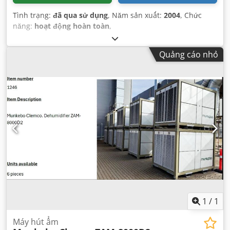
Tình trạng:
đã qua sử dụng
, Năm sản xuất:
2004
, Chức
năng:
hoạt động hoàn toàn
,
Quảng cáo nhỏ
1
/
1
Máy hút ẩm