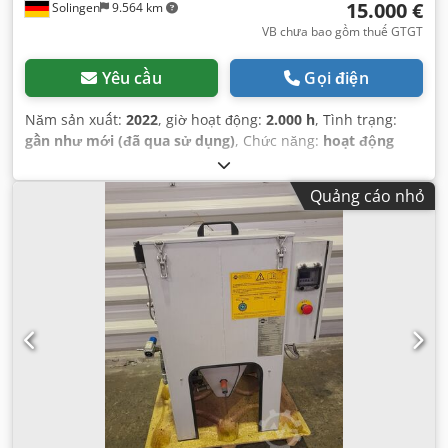
15.000 €
Solingen
9.564 km
VB chưa bao gồm thuế GTGT
Yêu cầu
Gọi điện
Năm sản xuất:
2022
, giờ hoạt động:
2.000 h
, Tình trạng:
gần như mới (đã qua sử dụng)
, Chức năng:
hoạt động
hoàn toàn
,
Quảng cáo nhỏ