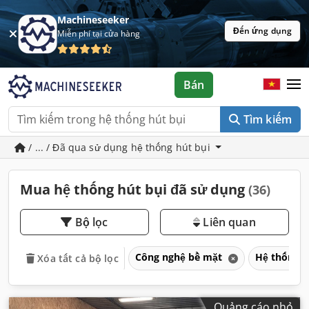
Machineseeker
Đến ứng dụng
Miễn phí tại cửa hàng
Bán
Tìm kiếm
/ ... / Đã qua sử dụng hệ thống hút bụi
Mua hệ thống hút bụi đã sử dụng
(36)
Bộ lọc
Liên quan
Công nghệ bề mặt
Hệ thống h
Xóa tất cả bộ lọc
Quảng cáo nhỏ