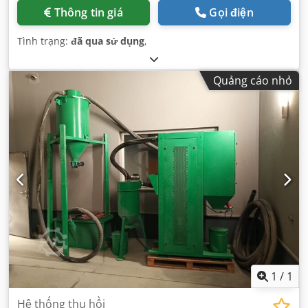
Thông tin giá
Gọi điện
Tình trạng:
đã qua sử dụng
,
Quảng cáo nhỏ
1
/
1
Hệ thống thu hồi