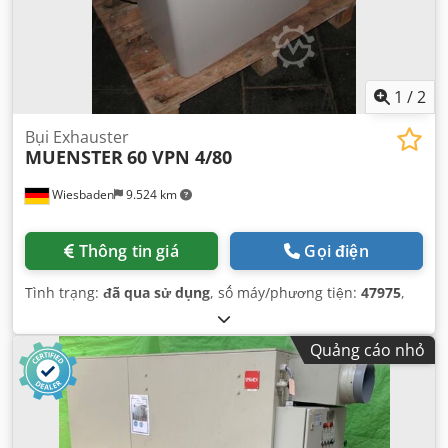
1
/
2
Bụi Exhauster
MUENSTER
60 VPN 4/80
Wiesbaden
9.524 km
Thông tin giá
Gọi điện
Tình trạng:
đã qua sử dụng
, số máy/phương tiện:
47975
,
Quảng cáo nhỏ