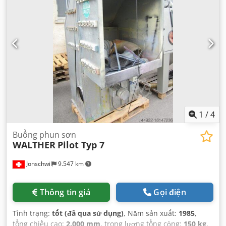
1
/
4
Buồng phun sơn
WALTHER
Pilot Typ 7
Jonschwil
9.547 km
Thông tin giá
Gọi điện
Tình trạng:
tốt (đã qua sử dụng)
, Năm sản xuất:
1985
,
tổng chiều cao:
2.000 mm
, trọng lượng tổng cộng:
150 kg
,