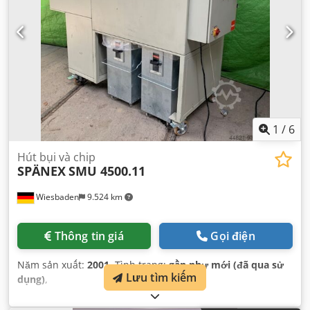
1
/
6
Hút bụi và chip
SPÄNEX
SMU 4500.11
Wiesbaden
9.524 km
Thông tin giá
Gọi điện
Năm sản xuất:
2001
, Tình trạng:
gần như mới (đã qua sử
Lưu tìm kiếm
dụng)
,