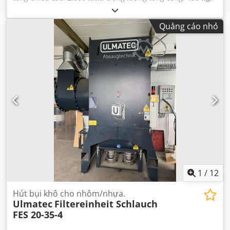
tổng chiều dài:
1.300 mm
, tổng chiều rộng:
1.000 mm
,
chiều cao bên trong:
950 mm
, chiều rộng bên trong:
900
Quảng cáo nhỏ
mm
, chiều dài bên trong:
1.100 mm
,
1
/
12
Hút bụi khô cho nhôm/nhựa.
Ulmatec
Filtereinheit Schlauch
FES 20-35-4