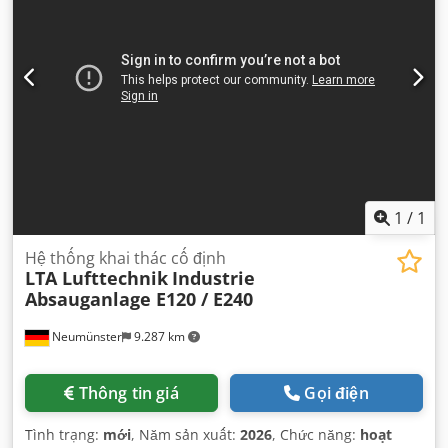
1
/
1
Hệ thống khai thác cố định
LTA Lufttechnik
Industrie
Absauganlage E120 / E240
Neumünster
9.287 km
Thông tin giá
Gọi điện
Tình trạng:
mới
, Năm sản xuất:
2026
, Chức năng:
hoạt