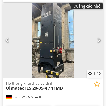
Quảng cáo nhỏ
1
/
2
Hệ thống khai thác cố định
Ulmatec
IES 20-35-4 / 11MD
Overath
9.559 km