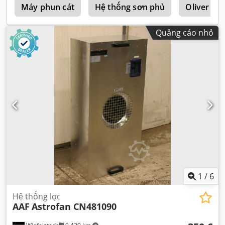
s
Máy phun cát
Hệ thống sơn phủ
Oliver 60
Quảng cáo nhỏ
1
/
6
Hệ thống lọc
AAF
Astrofan CN481090