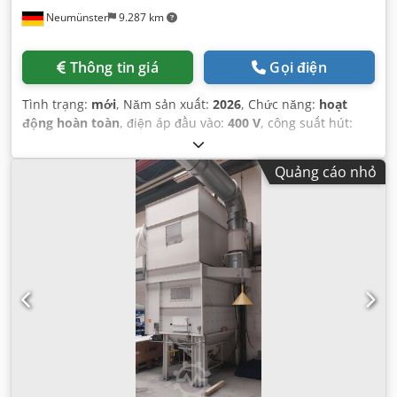
Neumünster
9.287 km
Thông tin giá
Gọi điện
Tình trạng:
mới
, Năm sản xuất:
2026
, Chức năng:
hoạt
động hoàn toàn
, điện áp đầu vào:
400 V
, công suất hút:
1.200 m³/giờ
, tổng chiều cao:
2.970 mm
, tổng chiều dài:
930 mm
, tổng chiều rộng:
930 mm
, trọng lượng tổng cộng:
Quảng cáo nhỏ
250 kg
,