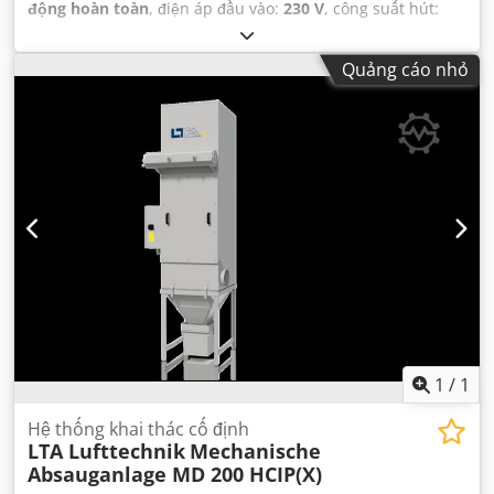
động hoàn toàn
, điện áp đầu vào:
230 V
, công suất hút:
1.200 m³/giờ
, tổng chiều cao:
610 mm
, tổng chiều dài:
800
mm
, tổng chiều rộng:
625 mm
, trọng lượng tổng cộng:
100
Quảng cáo nhỏ
kg
,
1
/
1
Hệ thống khai thác cố định
LTA Lufttechnik
Mechanische
Absauganlage MD 200 HCIP(X)