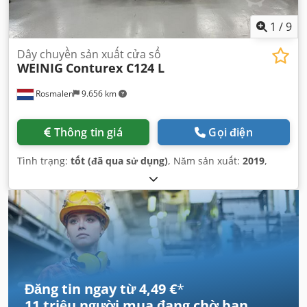
1
/
9
Dây chuyền sản xuất cửa sổ
WEINIG
Conturex C124 L
Rosmalen
9.656 km
Thông tin giá
Gọi điện
Tình trạng:
tốt (đã qua sử dụng)
, Năm sản xuất:
2019
,
Đăng tin ngay từ 4,49 €
*
11 triệu người mua
đang chờ bạn