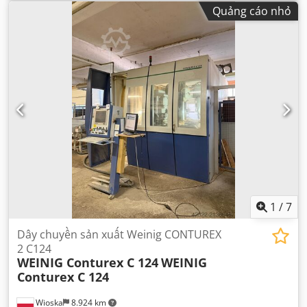
Quảng cáo nhỏ
1
/
7
Dây chuyền sản xuất Weinig CONTUREX
2 C124
WEINIG Conturex C 124
WEINIG
Conturex C 124
Wioska
8.924 km