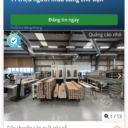
Đăng tin ngay
*mỗi tin đăng/tháng
Quảng cáo nhỏ
1
/
13
Dây chuyền sản xuất cửa sổ