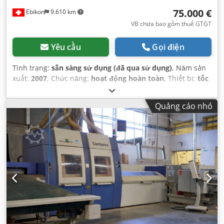
75.000 €
Ebikon
9.610 km
VB chưa bao gồm thuế GTGT
Yêu cầu
Gọi điện
Tình trạng:
sẵn sàng sử dụng (đã qua sử dụng)
, Năm sản
xuất:
2007
, Chức năng:
hoạt động hoàn toàn
, Thiết bị:
tốc
độ quay thay đổi vô cấp
,
Quảng cáo nhỏ