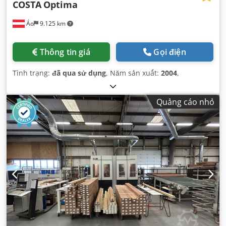
COSTA
Optima
Áo
9.125 km
Thông tin giá
Gọi điện
Tình trạng:
đã qua sử dụng
, Năm sản xuất:
2004
,
Quảng cáo nhỏ