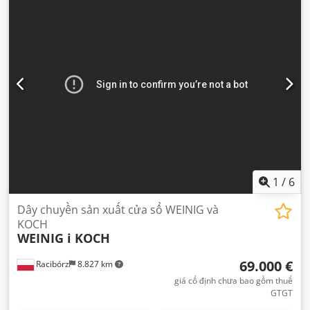
1
/
6
Dây chuyền sản xuất cửa sổ WEINIG và
KOCH
WEINIG i KOCH
69.000 €
Racibórz
8.827 km
giá cố định chưa bao gồm thuế
GTGT