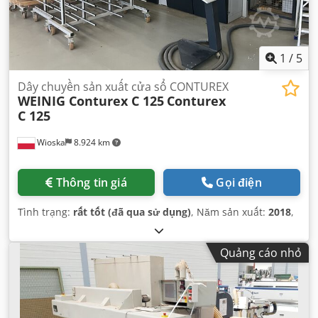
1
/
5
Dây chuyền sản xuất cửa sổ CONTUREX
WEINIG Conturex C 125
Conturex
C 125
Wioska
8.924 km
Thông tin giá
Gọi điện
Tình trạng:
rất tốt (đã qua sử dụng)
, Năm sản xuất:
2018
,
Quảng cáo nhỏ