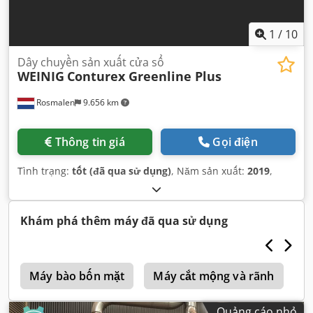
1
/
10
Dây chuyền sản xuất cửa sổ
WEINIG
Conturex Greenline Plus
Rosmalen
9.656 km
Thông tin giá
Gọi điện
Tình trạng:
tốt (đã qua sử dụng)
, Năm sản xuất:
2019
,
Khám phá thêm máy đã qua sử dụng
e
Máy bào bốn mặt
Máy cắt mộng và rãnh
C
Quảng cáo nhỏ