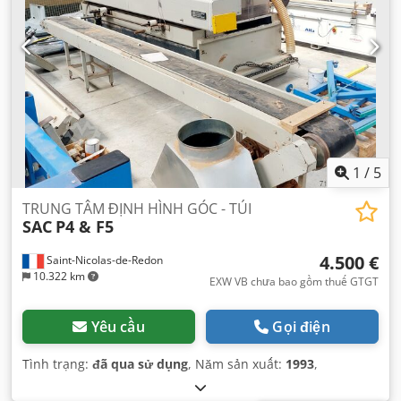
1
/
5
TRUNG TÂM ĐỊNH HÌNH GÓC - TÚI
SAC
P4 & F5
4.500 €
Saint-Nicolas-de-Redon
10.322 km
EXW VB chưa bao gồm thuế GTGT
Yêu cầu
Gọi điện
Tình trạng:
đã qua sử dụng
, Năm sản xuất:
1993
,