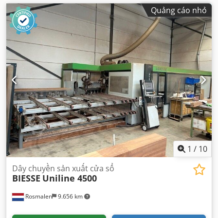
Quảng cáo nhỏ
1
/
10
Dây chuyền sản xuất cửa sổ
BIESSE
Uniline 4500
Rosmalen
9.656 km