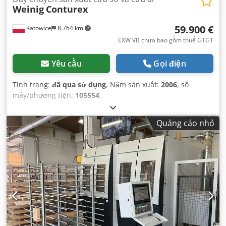
Weinig
Conturex
59.900 €
Katowice
8.764 km
EXW VB chưa bao gồm thuế GTGT
Yêu cầu
Gọi điện
Tình trạng:
đã qua sử dụng
, Năm sản xuất:
2006
, số
máy/phương tiện:
105554
,
Quảng cáo nhỏ