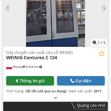
1
/
5
Dây chuyền sản xuất cửa sổ WEINIG
WEINIG
Conturex C 124
Wioska
8.924 km
Thông tin giá
Gọi điện
Tình trạng:
rất tốt (đã qua sử dụng)
, Năm sản xuất:
2011
,
Quảng cáo nhỏ