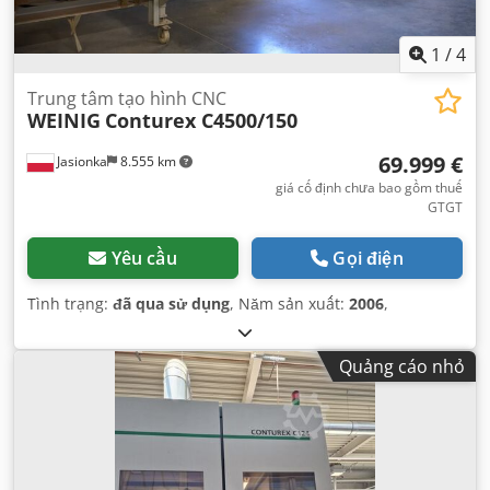
1
/
4
Trung tâm tạo hình CNC
WEINIG
Conturex C4500/150
69.999 €
Jasionka
8.555 km
giá cố định chưa bao gồm thuế
GTGT
Yêu cầu
Gọi điện
Tình trạng:
đã qua sử dụng
, Năm sản xuất:
2006
,
Quảng cáo nhỏ