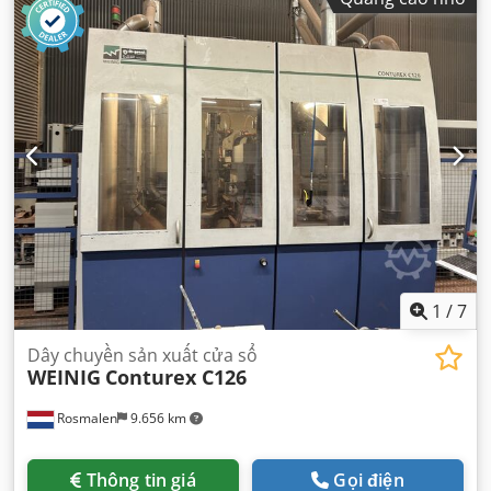
1
/
7
Dây chuyền sản xuất cửa sổ
WEINIG
Conturex C126
Rosmalen
9.656 km
Thông tin giá
Gọi điện