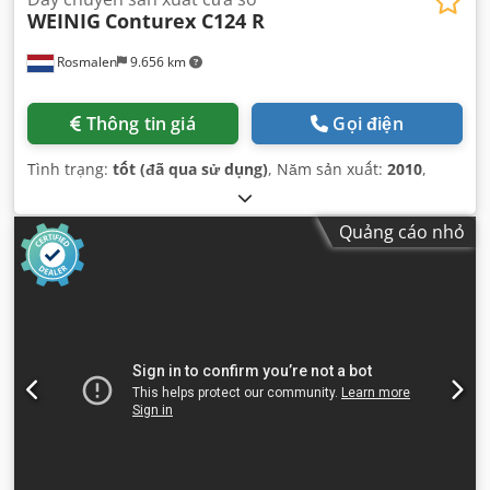
WEINIG
Conturex C124 R
Rosmalen
9.656 km
Thông tin giá
Gọi điện
Tình trạng:
tốt (đã qua sử dụng)
, Năm sản xuất:
2010
,
Quảng cáo nhỏ