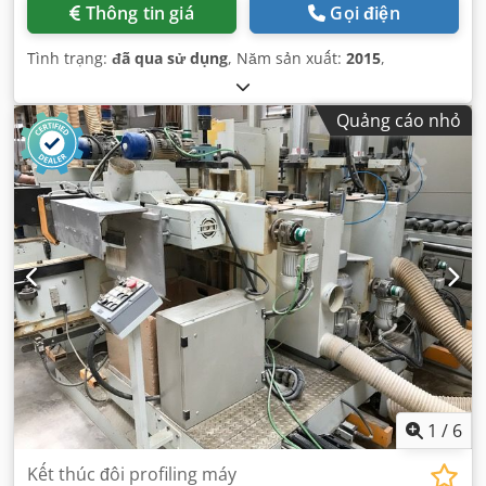
Thông tin giá
Gọi điện
Tình trạng:
đã qua sử dụng
, Năm sản xuất:
2015
,
Quảng cáo nhỏ
1
/
6
Kết thúc đôi profiling máy