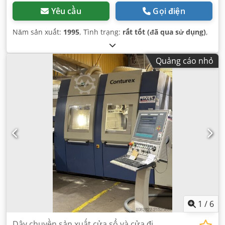
Yêu cầu
Gọi điện
Năm sản xuất:
1995
, Tình trạng:
rất tốt (đã qua sử dụng)
,
Quảng cáo nhỏ
1
/
6
Dây chuyền sản xuất cửa sổ và cửa đi