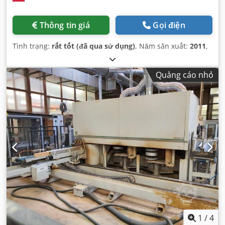
Thông tin giá
Gọi điện
Tình trạng:
rất tốt (đã qua sử dụng)
, Năm sản xuất:
2011
,
Quảng cáo nhỏ
1
/
4