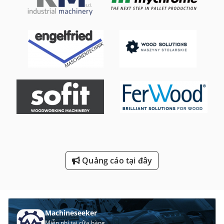
Ng 200
Nghề Nghiệp An Toàn Và Sức Khỏe
Nhiều Đầu Trục Chính
Phó 200 Mm
Phạm Vi Khí Chuyên Nghiệp
Phạm Vi Kết Thúc
Quanh Co Đường Rãnh Ống
Trục Chính Đa Khoan Đầu
Quảng cáo tại đây
Xe Chở Gỗ
Điện Thoại Di Động Cũ
Machineseeker
Miễn phí tại cửa hàng