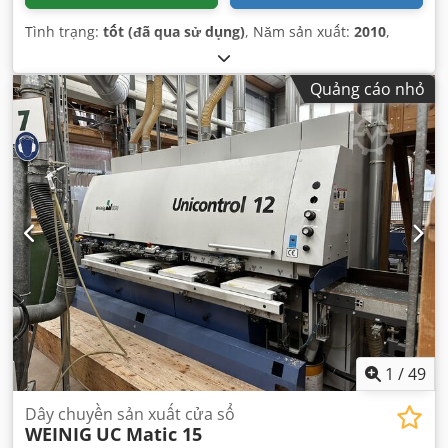
Tình trạng:
tốt (đã qua sử dụng)
, Năm sản xuất:
2010
,
Quảng cáo nhỏ
1
/
49
Dây chuyền sản xuất cửa sổ
WEINIG
UC Matic 15