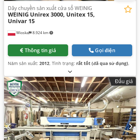
Dây chuyền sản xuất cửa sổ WEINIG
WEINIG
Unirex 3000, Unitex 15,
Univar 15
Wioska
8.924 km
Thông tin giá
Gọi điện
Năm sản xuất:
2012
, Tình trạng:
rất tốt (đã qua sử dụng)
,
Đấu giá