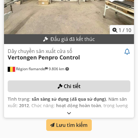
1
/
10
Đấu giá đã kết thúc
Dây chuyền sản xuất cửa sổ
Vertongen
Penpro Control
Région flamande
9.806 km
Chi tiết
Tình trạng:
sẵn sàng sử dụng (đã qua sử dụng)
, Năm sản
xuất:
2012
, Chức năng:
hoạt động hoàn toàn
, trọng lượng
tổng cộng:
7.300 kg
, tổng chiều cao:
1.750 mm
, tổng chiều
dài:
10.000 mm
, tổng chiều rộng:
3.750 mm
, chiều rộng
Lưu tìm kiếm
làm việc:
3.800 mm
,