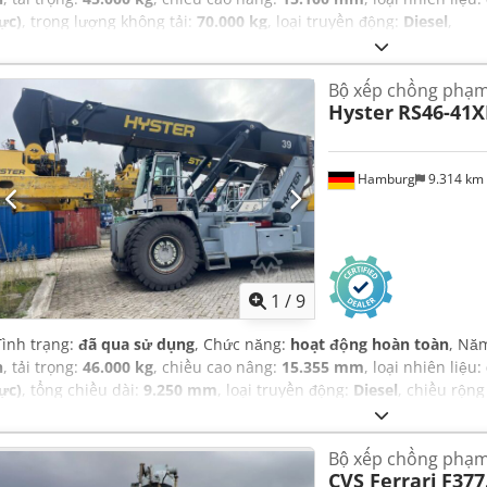
lực)
, trọng lượng không tải:
70.000 kg
, loại truyền động:
Diesel
,
Bộ xếp chồng phạm 
Hyster
RS46-41X
Hamburg
9.314 km
1
/
9
Tình trạng:
đã qua sử dụng
, Chức năng:
hoạt động hoàn toàn
, Nă
h
, tải trọng:
46.000 kg
, chiều cao nâng:
15.355 mm
, loại nhiên liệu:
lực)
, tổng chiều dài:
9.250 mm
, loại truyền động:
Diesel
, chiều rộn
Bộ xếp chồng phạm 
CVS Ferrari
F377