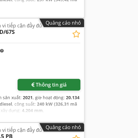
Quảng cáo nhỏ
vi tiếp cận đầy đủ
D/67S
Thông tin giá
m sản xuất:
2021
, giờ hoạt động:
20.134
diesel
, công suất:
240 kW (326,31 mã
g xây dựng:
4.204 mm
,
Quảng cáo nhỏ
vi tiếp cận đầy đủ
.5 PB