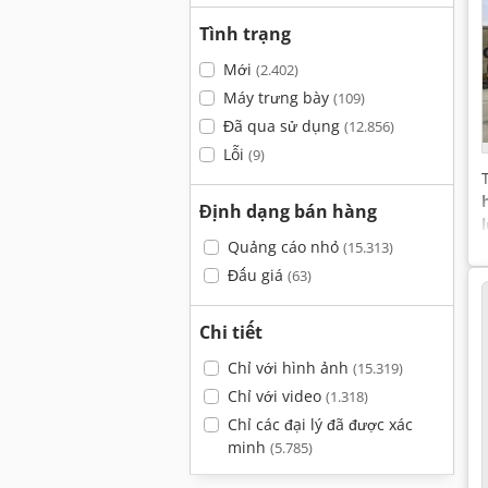
Tình trạng
Mới
(2.402)
Máy trưng bày
(109)
Đã qua sử dụng
(12.856)
Lỗi
(9)
Định dạng bán hàng
Quảng cáo nhỏ
(15.313)
Đấu giá
(63)
Chi tiết
Chỉ với hình ảnh
(15.319)
Chỉ với video
(1.318)
Chỉ các đại lý đã được xác
minh
(5.785)