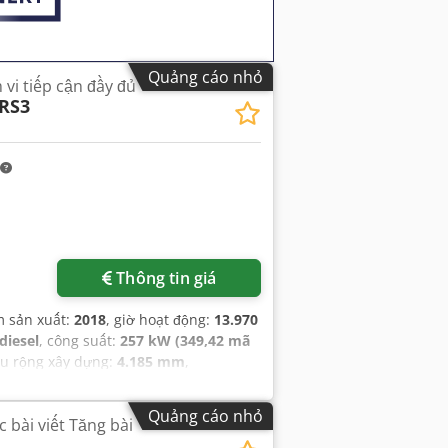
Quảng cáo nhỏ
vi tiếp cận đầy đủ
RS3
Thông tin giá
m sản xuất:
2018
, giờ hoạt động:
13.970
diesel
, công suất:
257 kW (349,42 mã
ều rộng xây dựng:
4.185 mm
,
Quảng cáo nhỏ
c bài viết Tăng bài