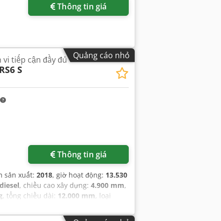
Thông tin giá
Quảng cáo nhỏ
vi tiếp cận đầy đủ
RS6 S
Thông tin giá
m sản xuất:
2018
, giờ hoạt động:
13.530
diesel
, chiều cao xây dựng:
4.900 mm
,
g
, tổng chiều dài:
12.000 mm
, loại