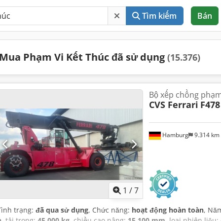
Tìm kiếm
Bán
Mua Phạm Vi Kết Thúc đã sử dụng
(15.376)
Bộ xếp chồng phạm 
CVS Ferrari
F478
Hamburg
9.314 km
1
/
7
Tình trạng:
đã qua sử dụng
, Chức năng:
hoạt động hoàn toàn
, Nă
h
, tải trọng:
45.000 kg
, chiều cao nâng:
15.100 mm
, loại nhiên liệu: