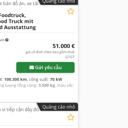
Quảng cáo nhỏ
e bán đồ ăn, xe tải
Foodtruck,
od Truck mit
d Ausstattung
 km
51.000 €
giá cố định chưa bao gồm thuế
GTGT
Gửi yêu cầu
đi:
100.300 km
, công suất:
70 kW
ọng lượng tổng cộng:
3.500 kg
, màu sắc:
Quảng cáo nhỏ
vi tiếp cận đầy đủ