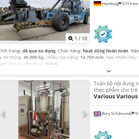
Hamburg
9.314 km
1
/
10
Tình trạng:
đã qua sử dụng
, Chức năng:
hoạt động hoàn toàn
, Nă
h
, tải trọng:
45.000 kg
, chiều cao nâng:
14.700 mm
, loại nhiên liệu:
lực)
, loại truyền động:
Diesel
,
Toàn bộ nội dung n
thực phẩm cho trẻ
Various
Various
Bury St Edmunds
9.