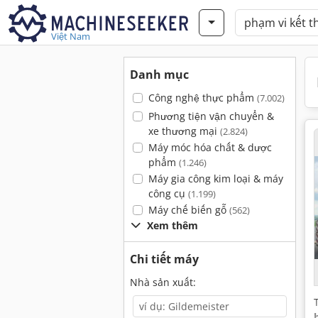
Việt Nam
Danh mục
Công nghệ thực phẩm
(7.002)
Phương tiện vận chuyển &
xe thương mại
(2.824)
Máy móc hóa chất & dược
phẩm
(1.246)
Máy gia công kim loại & máy
công cụ
(1.199)
Máy chế biến gỗ
(562)
Xem thêm
Chi tiết máy
Nhà sản xuất: