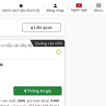
Ngôn ngữ
Danh sách yêu thích
(0)
Đăng nhập
Menu
Liên quan
Quảng cáo nhỏ
vi tiếp cận đầy đủ
Thông tin giá
m sản xuất:
2008
, giờ hoạt động:
9.800
diesel
, công suất:
257 kW (349,42 mã