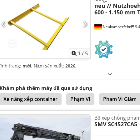
neu // Nutzhoe
600 - 1.150 mm T
Neukamperfehn
9.
1
/
5
Tình trạng:
mới
, Năm sản xuất:
2026
,
Khám phá thêm máy đã qua sử dụng
Xe nâng xếp container
Phạm Vi
Phạm Vi Giảm
Bộ xếp chồng phạm 
SMV
SC4527CA5