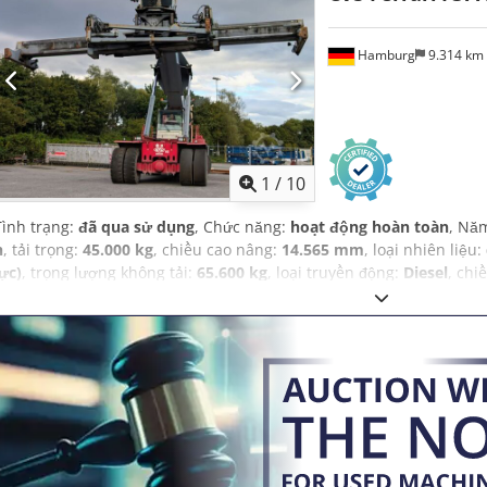
Hamburg
9.314 km
1
/
10
Tình trạng:
đã qua sử dụng
, Chức năng:
hoạt động hoàn toàn
, Nă
h
, tải trọng:
45.000 kg
, chiều cao nâng:
14.565 mm
, loại nhiên liệu:
lực)
, trọng lượng không tải:
65.600 kg
, loại truyền động:
Diesel
, chi