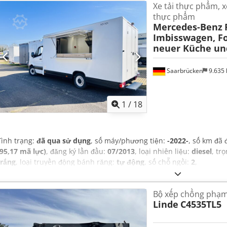
Xe tải thực phẩm, x
thực phẩm
Mercedes-Benz
Imbisswagen, Fo
neuer Küche un
Saarbrücken
9.635
1
/
18
Tình trạng:
đã qua sử dụng
, số máy/phương tiện:
-2022-
, số km đã 
(95,17 mã lực)
, đăng ký lần đầu:
07/2013
, loại nhiên liệu:
diesel
, tr
trắng
, loại truyền động bánh răng:
tự động
, số chỗ ngồi:
2
,
Bộ xếp chồng phạm 
Linde
C4535TL5