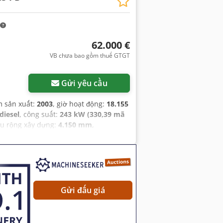
62.000 €
VB chưa bao gồm thuế GTGT
Gửi yêu cầu
m sản xuất:
2003
, giờ hoạt động:
18.155
diesel
, công suất:
243 kW (330,39 mã
ều rộng xây dựng:
4.150 mm
,
Gửi đấu giá