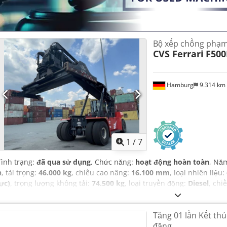
Bộ xếp chồng phạm 
CVS Ferrari
F500
Hamburg
9.314 km
1
/
7
Tình trạng:
đã qua sử dụng
, Chức năng:
hoạt động hoàn toàn
, Nă
h
, tải trọng:
46.000 kg
, chiều cao nâng:
16.100 mm
, loại nhiên liệu:
lực)
, trọng lượng không tải:
74.500 kg
, loại truyền động:
Diesel
, chi
Tăng 01 lần Kết thú
đăng,