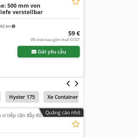
he: 500 mm
von
iefe verstellbar
462 km
59 €
VB chưa bao gồm thuế GTGT
Gửi yêu cầu
Hyster 175
Xe Container
Hệ thống điều khiể
Quảng cáo nhỏ
vi tiếp cận đầy đủ