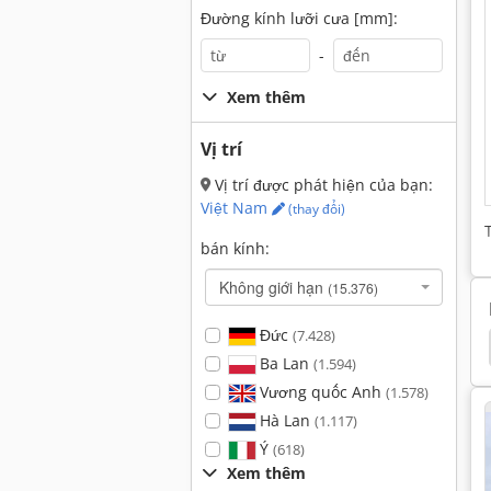
Đường kính lưỡi cưa [mm]:
-
Xem thêm
Vị trí
Vị trí được phát hiện của bạn:
Việt Nam
(thay đổi)
bán kính:
Không giới hạn
(15.376)
Đức
(7.428)
Upright Tm 12
Điều Khiển Plc
Heidenhain
Ba Lan
(1.594)
Vương quốc Anh
(1.578)
Hà Lan
(1.117)
Ý
(618)
Xem thêm