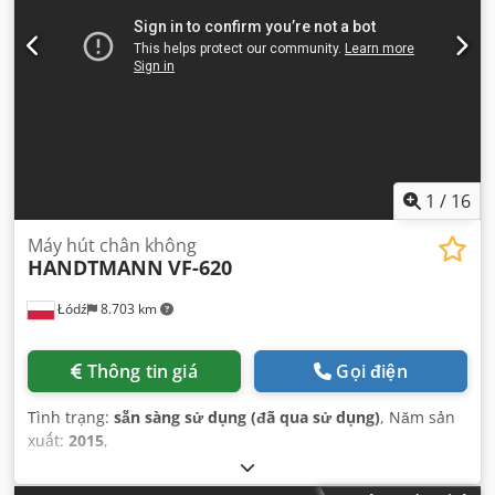
1
/
16
Máy hút chân không
HANDTMANN
VF-620
Łódź
8.703 km
Thông tin giá
Gọi điện
Tình trạng:
sẵn sàng sử dụng (đã qua sử dụng)
, Năm sản
xuất:
2015
,