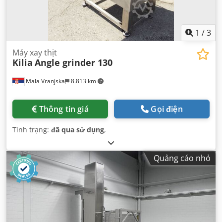
1
/
3
Máy xay thịt
Kilia
Angle grinder 130
Mala Vranjska
8.813 km
Thông tin giá
Gọi điện
Tình trạng:
đã qua sử dụng
,
Quảng cáo nhỏ