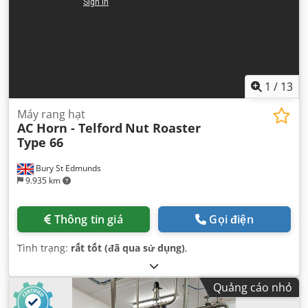
1
/
13
Máy rang hạt
AC Horn - Telford
Nut Roaster
Type 66
Bury St Edmunds
9.935 km
Thông tin giá
Gọi điện
Tình trạng:
rất tốt (đã qua sử dụng)
,
Quảng cáo nhỏ