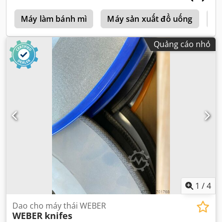
t
Máy làm bánh mì
Máy sản xuất đồ uống
Má
Quảng cáo nhỏ
1
/
4
Dao cho máy thái WEBER
WEBER
knifes