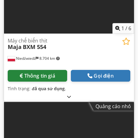
1
/
6
Máy chế biến thịt
Maja
BXM 554
Niedźwiedź
8.704 km
Thông tin giá
Gọi điện
Tình trạng:
đã qua sử dụng
,
Quảng cáo nhỏ