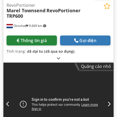
RevoPortioner
Marel Townsend
RevoPortioner
TRP600
Oirschot
9.669 km
Thông tin giá
Gọi điện
Tình trạng:
đã đại tu (đã qua sử dụng)
,
Quảng cáo nhỏ