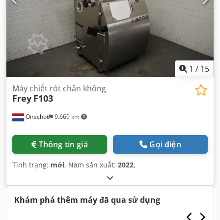
1
/
15
Máy chiết rót chân không
Frey
F103
Oirschot
9.669 km
Thông tin giá
Gọi điện
Tình trạng:
mới
, Năm sản xuất:
2022
,
Khám phá thêm máy đã qua sử dụng