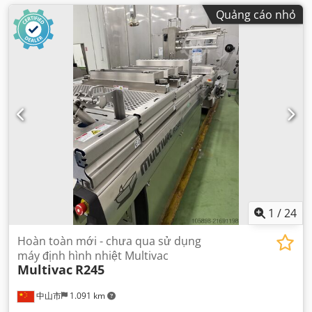
Quảng cáo nhỏ
1
/
24
Hoàn toàn mới - chưa qua sử dụng
máy định hình nhiệt Multivac
Multivac
R245
中山市
1.091 km