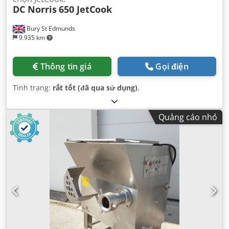
DC Norris
650 JetCook
Bury St Edmunds
9.935 km
Thông tin giá
Gọi điện
Tình trạng:
rất tốt (đã qua sử dụng)
,
Quảng cáo nhỏ