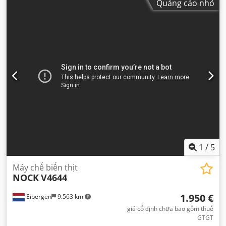
Quảng cáo nhỏ
1
/
5
Máy chế biến thịt
NOCK
V4644
1.950 €
Eibergen
9.563 km
giá cố định chưa bao gồm thuế
GTGT