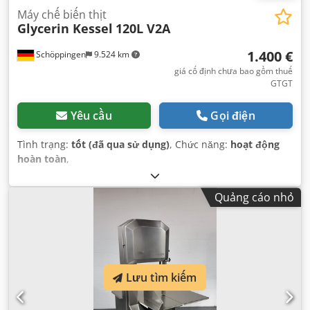
Máy chế biến thịt
Glycerin Kessel
120L V2A
1.400 €
Schöppingen
9.524 km
giá cố định chưa bao gồm thuế
GTGT
Yêu cầu
Gọi điện
Tình trạng:
tốt (đã qua sử dụng)
, Chức năng:
hoạt động
hoàn toàn
,
Quảng cáo nhỏ
Lưu tìm kiếm