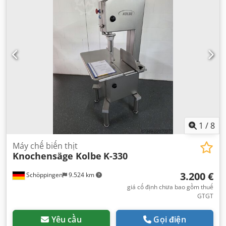
1
/
8
Máy chế biến thịt
Knochensäge Kolbe
K-330
3.200 €
Schöppingen
9.524 km
giá cố định chưa bao gồm thuế
GTGT
Yêu cầu
Gọi điện