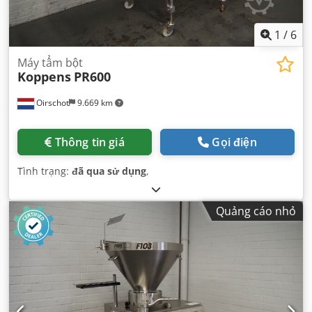
1
/
6
Máy tẩm bột
Koppens
PR600
Oirschot
9.669 km
Thông tin giá
Gọi điện
Tình trạng:
đã qua sử dụng
,
Quảng cáo nhỏ