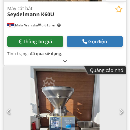
Máy cắt bát
Seydelmann
K60U
Mala Vranjska
8.813 km
Thông tin giá
Gọi điện
Tình trạng:
đã qua sử dụng
,
Quảng cáo nhỏ