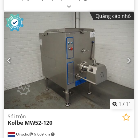
Quảng cáo nhỏ
1
/
11
Sói trộn
Kolbe
MW52-120
Oirschot
9.669 km