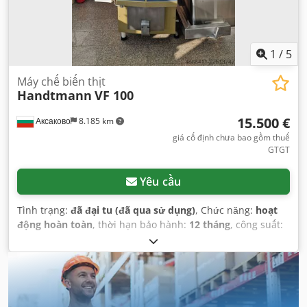
1
/
5
Máy chế biến thịt
Handtmann
VF 100
15.500 €
Аксаково
8.185 km
giá cố định chưa bao gồm thuế
GTGT
Yêu cầu
Tình trạng:
đã đại tu (đã qua sử dụng)
, Chức năng:
hoạt
động hoàn toàn
, thời hạn bảo hành:
12 tháng
, công suất:
5,5 kW (7,48 mã lực)
, áp suất:
50 thanh
,