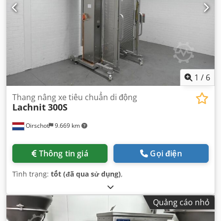
1
/
6
Thang nâng xe tiêu chuẩn di động
Lachnit
300S
Oirschot
9.669 km
Thông tin giá
Gọi điện
Tình trạng:
tốt (đã qua sử dụng)
,
Quảng cáo nhỏ