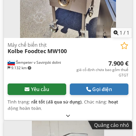
1
/
1
Máy chế biến thịt
Kolbe Foodtec
MW100
7.900 €
Šempeter v Savinjski dolini
9.132 km
giá cố định chưa bao gồm thuế
GTGT
Yêu cầu
Gọi điện
Tình trạng:
rất tốt (đã qua sử dụng)
, Chức năng:
hoạt
động hoàn toàn
,
Quảng cáo nhỏ