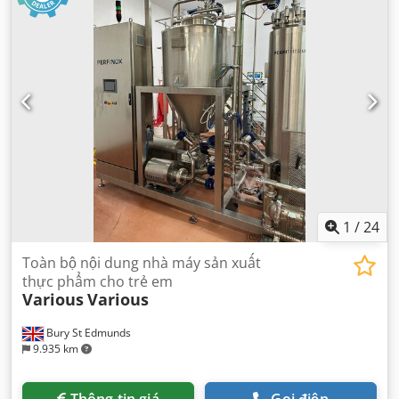
1
/
24
Toàn bộ nội dung nhà máy sản xuất
thực phẩm cho trẻ em
Various
Various
Bury St Edmunds
9.935 km