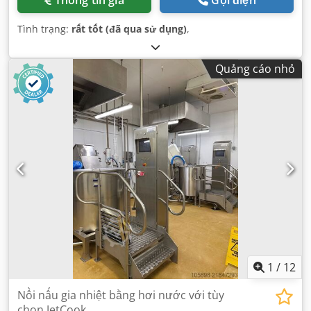
Thông tin giá
Gọi điện
Tình trạng:
rất tốt (đã qua sử dụng)
,
Quảng cáo nhỏ
1
/
12
Nồi nấu gia nhiệt bằng hơi nước với tùy
chọn JetCook.