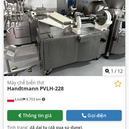
1
/
12
Máy chế biến thịt
Handtmann
PVLH-228
Łódź
8.703 km
Thông tin giá
Gọi điện
Tình trạng:
đã đại tu (đã qua sử dụng)
,