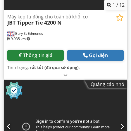
1
/
12
Máy kẹp tự động cho toàn bộ khối cơ
JBT Tipper Tie
4200 N
Bury St Edmunds
9.935 km
Thông tin giá
Gọi điện
Tình trạng:
rất tốt (đã qua sử dụng)
,
Quảng cáo nhỏ