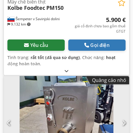
Máy chế biến thịt
Kolbe Foodtec
PM150
5.900 €
Šempeter v Savinjski dolini
9.132 km
giá cố định chưa bao gồm thuế
GTGT
Yêu cầu
Gọi điện
Tình trạng:
rất tốt (đã qua sử dụng)
, Chức năng:
hoạt
động hoàn toàn
,
Quảng cáo nhỏ