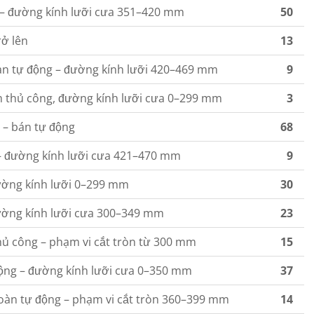
 – đường kính lưỡi cưa 351–420 mm
50
rở lên
13
àn tự động – đường kính lưỡi 420–469 mm
9
 thủ công, đường kính lưỡi cưa 0–299 mm
3
 – bán tự động
68
 – đường kính lưỡi cưa 421–470 mm
9
ường kính lưỡi 0–299 mm
30
đường kính lưỡi cưa 300–349 mm
23
ủ công – phạm vi cắt tròn từ 300 mm
15
động – đường kính lưỡi cưa 0–350 mm
37
oàn tự động – phạm vi cắt tròn 360–399 mm
14