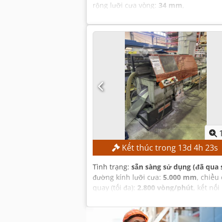
rộng lưỡi cưa vòng:
34 mm
,
Kết thúc trong
13
d
4
h
22
s
Tình trạng:
sẵn sàng sử dụng (đã qua 
đường kính lưỡi cưa:
5.000 mm
, chiều
quay (tối đa):
2.800 vòng/phút
, kết nối