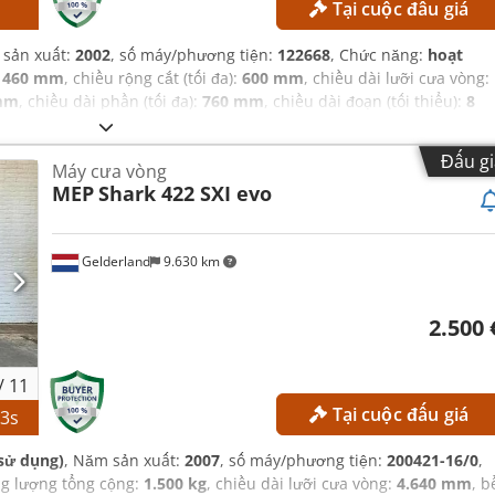
Tại cuộc đấu giá
s
 sản xuất:
2002
, số máy/phương tiện:
122668
, Chức năng:
hoạt
:
460 mm
, chiều rộng cắt (tối đa):
600 mm
, chiều dài lưỡi cưa vòng:
mm
, chiều dài phần (tối đa):
760 mm
, chiều dài đoạn (tối thiểu):
8
Đấu gi
Máy cưa vòng
MEP
Shark 422 SXI evo
Gelderland
9.630 km
2.500 
/
11
Tại cuộc đấu giá
22
s
sử dụng)
, Năm sản xuất:
2007
, số máy/phương tiện:
200421-16/0
,
ng lượng tổng cộng:
1.500 kg
, chiều dài lưỡi cưa vòng:
4.640 mm
, b