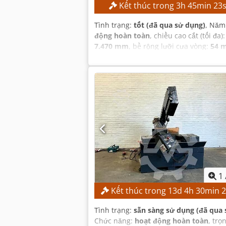
Kết thúc trong
3
h
45
min
22
Tình trạng:
tốt (đã qua sử dụng)
, Năm
động hoàn toàn
, chiều cao cắt (tối đa)
7.470 mm
, bề rộng lưỡi cưa vòng:
54 
mm
,
1
Kết thúc trong
13
d
4
h
30
min
Tình trạng:
sẵn sàng sử dụng (đã qua 
Chức năng:
hoạt động hoàn toàn
, trọ