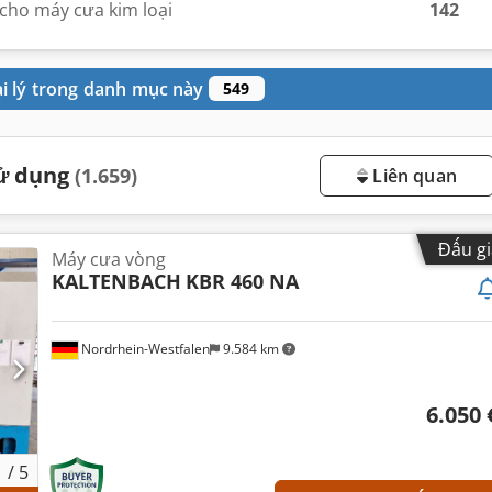
 cho máy cưa kim loại
142
ại lý trong danh mục này
549
sử dụng
(1.659)
Liên quan
Đấu gi
Máy cưa vòng
KALTENBACH
KBR 460 NA
Nordrhein-Westfalen
9.584 km
6.050 
1
/
5