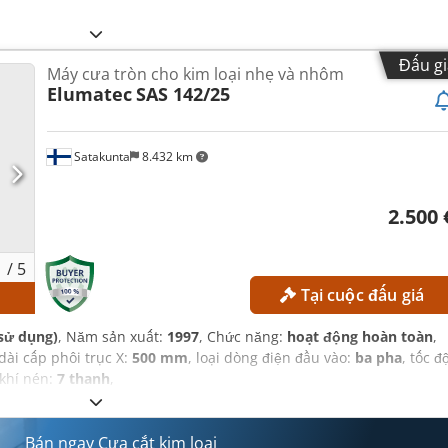
Đấu gi
Máy cưa tròn cho kim loại nhẹ và nhôm
Elumatec
SAS 142/25
Satakunta
8.432 km
2.500 
1
/
5
Tại cuộc đấu giá
sử dụng)
, Năm sản xuất:
1997
, Chức năng:
hoạt động hoàn toàn
,
 dài cấp phôi trục X:
500 mm
, loại dòng điện đầu vào:
ba pha
, tốc đ
 khí nén:
7 thanh
,
Bán ngay Cưa cắt kim loại