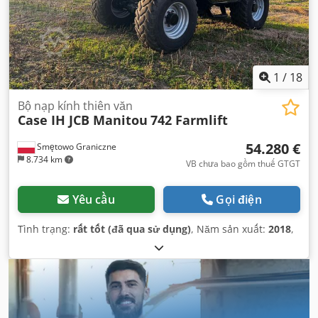
1
/
18
Bộ nạp kính thiên văn
Case IH JCB Manitou
742 Farmlift
54.280 €
Smętowo Graniczne
8.734 km
VB chưa bao gồm thuế GTGT
Yêu cầu
Gọi điện
Tình trạng:
rất tốt (đã qua sử dụng)
, Năm sản xuất:
2018
,