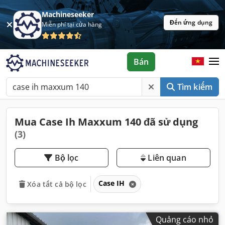
Machineseeker
Đến ứng dụng
Miễn phí tại cửa hàng
Bán
Tìm kiếm
Mua Case Ih Maxxum 140 đã sử dụng
(3)
Bộ lọc
Liên quan
Case IH
Xóa tất cả bộ lọc
Quảng cáo nhỏ