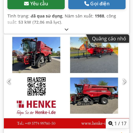
Yêu cầu
Gọi điện
Tình trạng:
đã qua sử dụng
, Năm sản xuất:
1988
, công
suất:
53 kW (72,06 mã lực)
,
Quảng cáo nhỏ
1
/
17