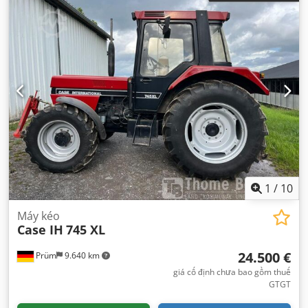
1
/
10
Máy kéo
Case IH
745 XL
24.500 €
Prüm
9.640 km
giá cố định chưa bao gồm thuế
GTGT