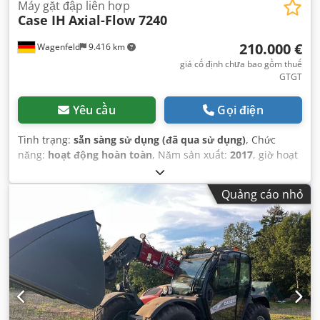
Máy gặt đập liên hợp
Case IH
Axial-Flow 7240
210.000 €
Wagenfeld
9.416 km
giá cố định chưa bao gồm thuế
GTGT
Yêu cầu
Gọi điện
Tình trạng:
sẵn sàng sử dụng (đã qua sử dụng)
, Chức
năng:
hoạt động hoàn toàn
, Năm sản xuất:
2017
, giờ hoạt
động:
1.706 h
, công suất:
366 kW (497,62 mã lực)
, loại
nhiên liệu:
diesel
, tốc độ tối đa:
30 km/h
, đăng ký lần đầu:
Quảng cáo nhỏ
07/2017
, kiểm định tiếp theo (TÜV):
07/2026
, kích thước lốp
sau:
500/85 R24
, số máy/phương tiện:
YHG233775
, Thiết
bị:
cabin, chiếu sáng, khớp nối rơ-moóc, rape cutter, điều
hòa không khí
,