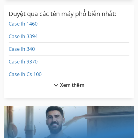
Duyệt qua các tên máy phổ biến nhất:
Case Ih 1460
Case Ih 3394
Case Ih 340
Case Ih 9370
Case Ih Cs 100
Xem thêm
Case Ih Cs 110
Case Ih Cs 94
Case Ih Cvx 1155
Case Ih Cvx 1170
Case Ih Cvx 1190