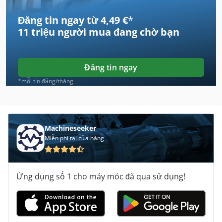
Đăng tin ngay từ 4,49 €
*
Case Ih Cvx 1195
11 triệu người mua
đang chờ bạn
Case Ih Cvx 130
Case Ih Cvx 170
Đăng tin ngay
Case Ih Cvx 195
*mỗi tin đăng/tháng
Case Ih Jx 1090 U
Case Ih Maxxum 110
Machineseeker
Miễn phí tại cửa hàng
Case Ih Maxxum 5120
Case Ih Maxxum 5140
Ứng dụng số 1 cho máy móc đã qua sử dụng!
Case Ih Mx 100 C
Case Ih Mx 110
Case Ih Mx 120