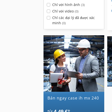
Chỉ với hình ảnh
(3)
Chỉ với video
(0)
Chỉ các đại lý đã được xác
minh
(0)
Bán ngay case ih mx 240
từ
4,49 €
*