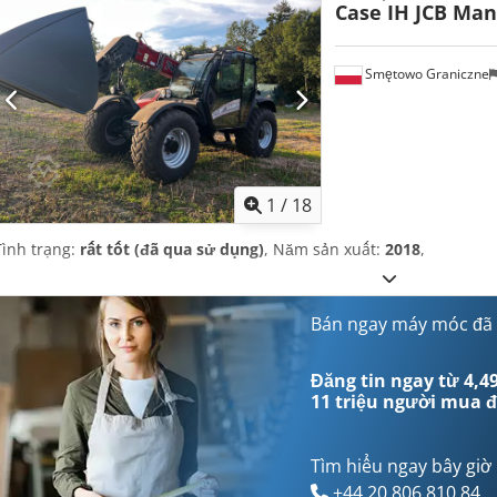
Case IH JCB Man
Smętowo Graniczne
1
/
18
Tình trạng:
rất tốt (đã qua sử dụng)
, Năm sản xuất:
2018
,
Bán ngay máy móc đã
Đăng tin ngay từ 4,49
11 triệu người mua
đ
Tìm hiểu ngay bây giờ
+44 20 806 810 84