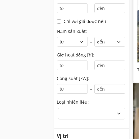
-
Chỉ với giá được nêu
Năm sản xuất:
-
Giờ hoạt động [h]:
-
Công suất [kW]:
-
Loại nhiên liệu:
Vị trí