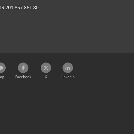
49 201 857 861 80
log
Facebook
X
LinkedIn