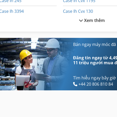
Case Ih 245
Case Ih Cvx 1195
Case Ih 3394
Case Ih Cvx 130
Xem thêm
Case Ih 340
Case Ih Cvx 195
Case Ih 4240
Case Ih Maxxum 110
Case Ih 4420
Case Ih Maxxum 140
Bán ngay máy móc đã
Case Ih 9230
Case Ih Mx 100 C
Đăng tin ngay từ 4,49
11 triệu người mua
đ
Tìm hiểu ngay bây giờ
+44 20 806 810 84