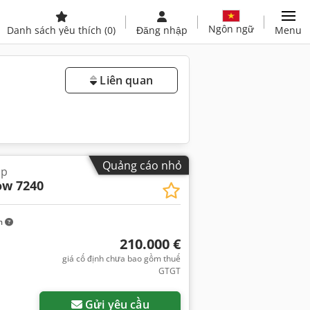
Ngôn ngữ
Danh sách yêu thích
(0)
Đăng nhập
Menu
Liên quan
Quảng cáo nhỏ
ợp
ow 7240
m
210.000 €
giá cố định chưa bao gồm thuế
GTGT
Gửi yêu cầu