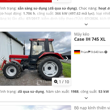
Tình trạng:
sẵn sàng sử dụng (đã qua sử dụng)
, Chức năng:
hoạt đ
giờ hoạt động:
1.706 h
, công suất:
366 kW (497,62 mã lực)
, loại nhi
đăng ký lần đầu:
07/2017
, kiểm định tiếp theo (TÜV):
07/2026
, kích 
máy/phương tiện:
YHG233775
, Thiết bị:
cabin, chiếu sáng, khớp nố
không khí
,
Máy kéo
Case IH
745 XL
Prüm
9.640 km
1
/
10
Tình trạng:
đã qua sử dụng
, Năm sản xuất:
1988
, công suất:
53 kW 
Bộ nạp kính thiên 