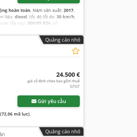
ộng hoàn toàn
, Năm sản xuất:
2017
,
ên liệu:
diesel
, tốc độ tối đa:
30 km/h
,
thước lốp sau:
500/85 R24
, số
i rơ-moóc, rape cutter, điều hòa
Quảng cáo nhỏ
24.500 €
giá cố định chưa bao gồm thuế
GTGT
Gửi yêu cầu
(72,06 mã lực)
,
Quảng cáo nhỏ
văn