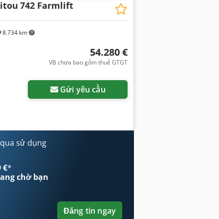
itou
742 Farmlift
8.734 km
54.280 €
VB chưa bao gồm thuế GTGT
Gửi yêu cầu
 qua sử dụng
 €
*
ang chờ bạn
Đăng tin ngay