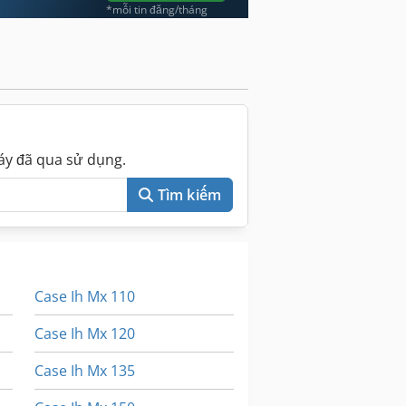
*mỗi tin đăng/tháng
áy đã qua sử dụng.
Tìm kiếm
Case Ih Mx 110
Case Ih Mx 120
Case Ih Mx 135