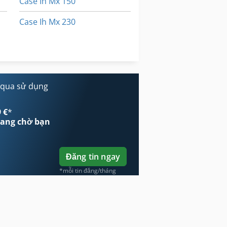
Case Ih Mx 150
Case Ih Mx 230
Case Ih Mx 285
Case Ih Mxm 130
 qua sử dụng
 €
*
ang chờ bạn
Đăng tin ngay
*mỗi tin đăng/tháng