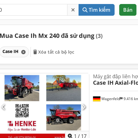
Tìm kiếm
Bán
Mua Case Ih Mx 240 đã sử dụng
(3)
Case IH
Xóa tất cả bộ lọc
Máy gặt đập liên h
Case IH
Axial-Fl
Wagenfeld
9.416 k
1
/
17