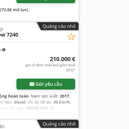
(72,06 mã lực)
,
Quảng cáo nhỏ
ợp
ow 7240
m
210.000 €
giá cố định chưa bao gồm thuế
GTGT
Gửi yêu cầu
ộng hoàn toàn
, Năm sản xuất:
2017
,
ên liệu:
diesel
, tốc độ tối đa:
30 km/h
,
thước lốp sau:
500/85 R24
, số
i rơ-moóc, rape cutter, điều hòa
Quảng cáo nhỏ
văn