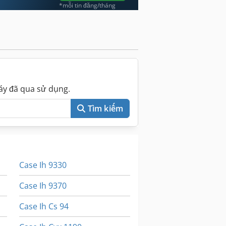
*mỗi tin đăng/tháng
áy đã qua sử dụng.
Tìm kiếm
Case Ih 9330
Case Ih 9370
Case Ih Cs 94