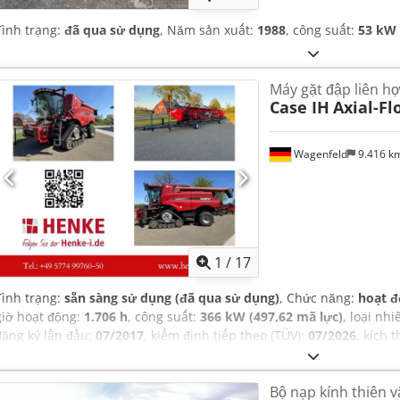
Tình trạng:
đã qua sử dụng
, Năm sản xuất:
1988
, công suất:
53 kW 
Máy gặt đập liên h
Case IH
Axial-Fl
Wagenfeld
9.416 k
1
/
17
Tình trạng:
sẵn sàng sử dụng (đã qua sử dụng)
, Chức năng:
hoạt đ
giờ hoạt động:
1.706 h
, công suất:
366 kW (497,62 mã lực)
, loại nhi
đăng ký lần đầu:
07/2017
, kiểm định tiếp theo (TÜV):
07/2026
, kích 
máy/phương tiện:
YHG233775
, Thiết bị:
cabin, chiếu sáng, khớp nố
không khí
,
Bộ nạp kính thiên 