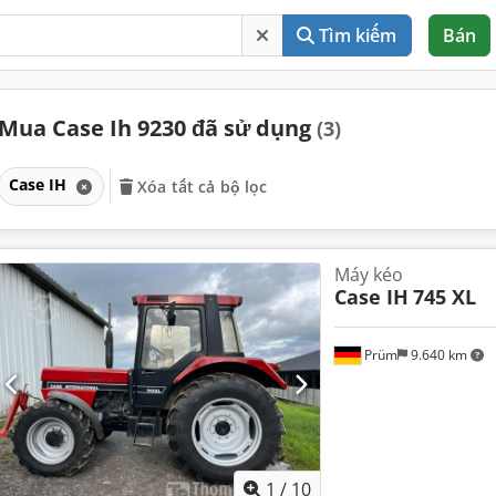
Tìm kiếm
Bán
Mua Case Ih 9230 đã sử dụng
(3)
Case IH
Xóa tất cả bộ lọc
Máy kéo
Case IH
745 XL
Prüm
9.640 km
1
/
10