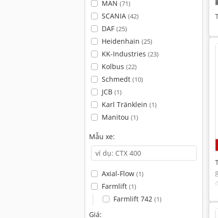
MAN
(71)
SCANIA
(42)
DAF
(25)
Heidenhain
(25)
KK-Industries
(23)
Kolbus
(22)
Schmedt
(10)
JCB
(1)
Karl Tränklein
(1)
Manitou
(1)
Mẫu xe:
Axial-Flow
(1)
Farmlift
(1)
Farmlift 742
(1)
Giá: