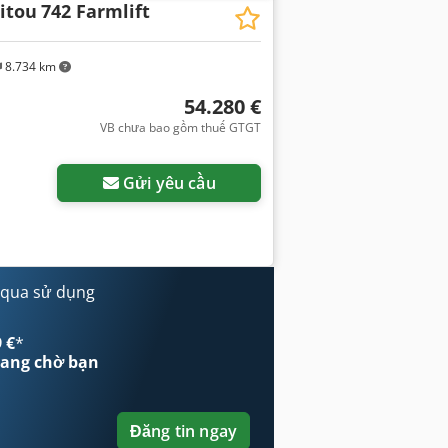
itou
742 Farmlift
8.734 km
54.280 €
VB chưa bao gồm thuế GTGT
Gửi yêu cầu
 qua sử dụng
 €
*
ang chờ bạn
Đăng tin ngay