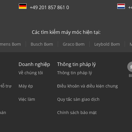
+49 201 857 861 0
+
Các tìm kiếm máy móc hiện tại:
emens Bơm
Busch Bơm
Graco Bơm
Leybold Bơm
Doanh nghiệp
Thông tin pháp lý
Về chúng tôi
Thông tin pháp lý
B
Hỗ trợ
Máy ép
Điều khoản và điều kiện chung
Việc làm
Quy tắc sàn giao dịch
bán
Chính sách bảo mật