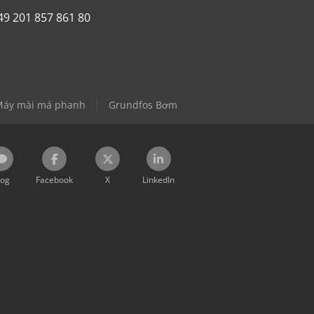
49 201 857 861 80
Máy mài má phanh
Grundfos Bơm
log
Facebook
X
LinkedIn