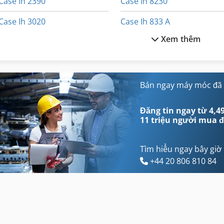
Case Ih 2390
Case Ih 8230
Case Ih 3020
Case Ih 833 A
Xem thêm
Case Ih 3230
Case Ih 8920
Case Ih 3394
Case Ih 8930
Case Ih 4230
Case Ih 9180
Bán ngay máy móc đã
Case Ih 4240
Case Ih 9280
Đăng tin ngay từ 4,49
11 triệu người mua
đ
Tìm hiểu ngay bây giờ
+44 20 806 810 84