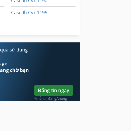
Case Ih Cvx 1190
Case Ih Cvx 1195
Case Ih Cvx 195
Case Ih Mx 230
 qua sử dụng
 €
*
ang chờ bạn
Đăng tin ngay
*mỗi tin đăng/tháng