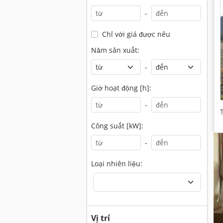
-
Chỉ với giá được nêu
Năm sản xuất:
-
Giờ hoạt động [h]:
-
Công suất [kW]:
-
Loại nhiên liệu:
Vị trí