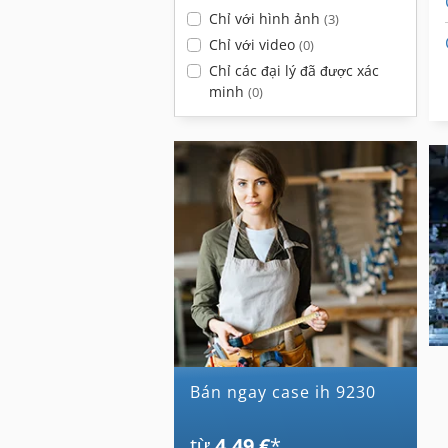
Chỉ với hình ảnh
(3)
Chỉ với video
(0)
Chỉ các đại lý đã được xác
minh
(0)
Bán ngay case ih 9230
từ
4,49 €
*