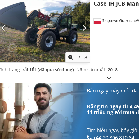
Case IH JCB Man
Smętowo Graniczne
1
/
18
Tình trạng:
rất tốt (đã qua sử dụng)
, Năm sản xuất:
2018
,
Bán ngay máy móc đã
Đăng tin ngay từ 4,49
11 triệu người mua
đ
Tìm hiểu ngay bây giờ
+44 20 806 810 84