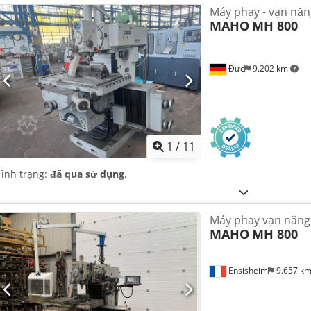
Máy phay - vạn năn
MAHO
MH 800
Đức
9.202 km
1
/
11
Tình trạng:
đã qua sử dụng
,
Máy phay vạn năng
MAHO
MH 800
Ensisheim
9.657 k