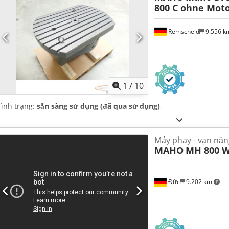
800 C ohne Mot
Remscheid
9.556 
1
/
10
Tình trạng:
sẵn sàng sử dụng (đã qua sử dụng)
,
Máy phay - vạn năn
MAHO
MH 800 
Đức
9.202 km