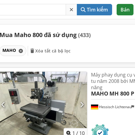
Tìm kiếm
Bán
Mua Maho 800 đã sử dụng
(433)
MAHO
Xóa tất cả bộ lọc
Máy phay dụng cụ 
tu năm 2008 bởi M
năng
MAHO
MH 800 P
Hessisch Lichtenau
1
/
10