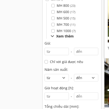
MH 800
(23)
MH 600
(17)
MH 500
(15)
MH 700
(11)
MH 1000
(7)
Xem thêm
Giá:
-
Chỉ với giá được nêu
Năm sản xuất:
-
Giờ hoạt động [h]:
-
Tổng chiều dài [mm]: