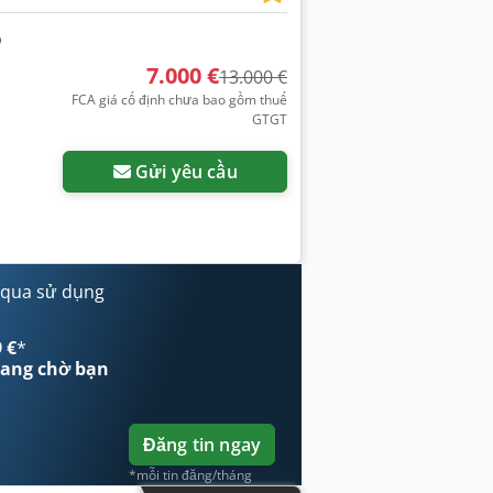
7.000 €
13.000 €
FCA giá cố định chưa bao gồm thuế
GTGT
Gửi yêu cầu
 qua sử dụng
 €
*
ang chờ bạn
Đăng tin ngay
*mỗi tin đăng/tháng