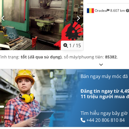
Oradea
8.607 km
1
/
15
Tình trạng:
tốt (đã qua sử dụng)
, số máy/phương tiện:
85382
,
Bán ngay máy móc đã
Đăng tin ngay từ 4,49
11 triệu người mua
đ
Tìm hiểu ngay bây giờ
+44 20 806 810 84