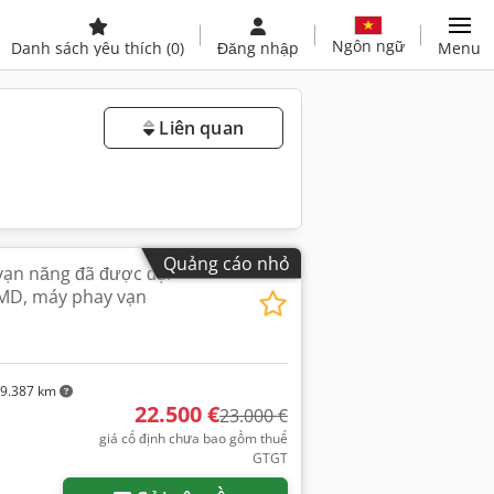
Ngôn ngữ
Danh sách yêu thích
(0)
Đăng nhập
Menu
Liên quan
Quảng cáo nhỏ
vạn năng đã được đại
MD, máy phay vạn
9.387 km
22.500 €
23.000 €
giá cố định chưa bao gồm thuế
GTGT