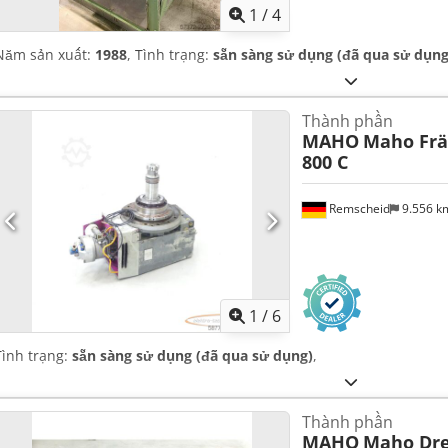
1
/
4
Năm sản xuất:
1988
, Tình trạng:
sẵn sàng sử dụng (đã qua sử dụng
Thành phần
MAHO
Maho Frä
800 C
Remscheid
9.556 
1
/
6
Tình trạng:
sẵn sàng sử dụng (đã qua sử dụng)
,
Thành phần
MAHO
Maho Dre