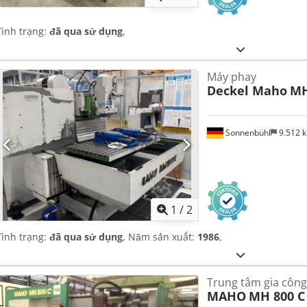
Tình trạng:
đã qua sử dụng
,
Máy phay
Deckel Maho
MH
Sonnenbühl
9.512 
1
/
2
Tình trạng:
đã qua sử dụng
, Năm sản xuất:
1986
,
Trung tâm gia công
MAHO
MH 800 C