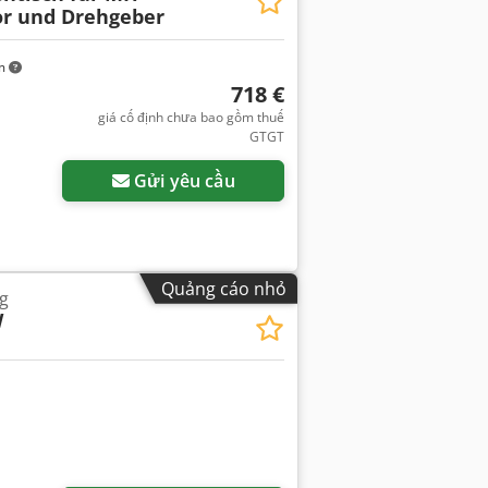
or und Drehgeber
km
718 €
giá cố định chưa bao gồm thuế
GTGT
Gửi yêu cầu
Quảng cáo nhỏ
g
W