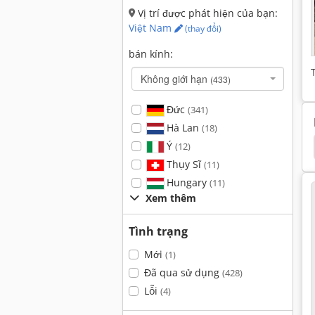
Vị trí được phát hiện của bạn:
Việt Nam
(thay đổi)
bán kính:
Không giới hạn
(433)
Đức
(341)
Hà Lan
(18)
Ý
00
Schaublin
Schaublin 160
Schaublin 70
(12)
Thụy Sĩ
(11)
Hungary
(11)
Xem thêm
Tình trạng
Mới
(1)
Đã qua sử dụng
(428)
Lỗi
(4)