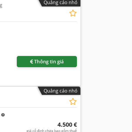
Quảng cáo nhỏ
g
Thông tin giá
Quảng cáo nhỏ
m
4.500 €
giá cố định chưa bao gồm thuế