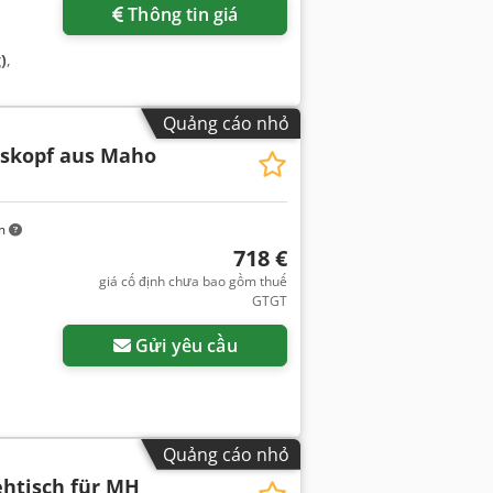
Thông tin giá
)
,
Quảng cáo nhỏ
skopf aus Maho
km
718 €
giá cố định chưa bao gồm thuế
GTGT
Gửi yêu cầu
Quảng cáo nhỏ
htisch für MH