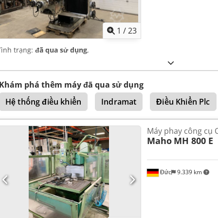
1
/
23
Tình trạng:
đã qua sử dụng
,
Khám phá thêm máy đã qua sử dụng
Hệ thống điều khiển
Indramat
Điều Khiển Plc
Máy phay công cụ 
Maho
MH 800 E
Đức
9.339 km