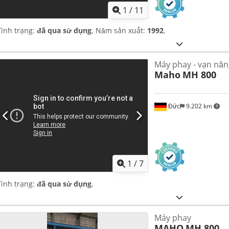
1
/
11
Tình trạng:
đã qua sử dụng
, Năm sản xuất:
1992
,
Máy phay - vạn năn
Maho
MH 800
Đức
9.202 km
1
/
7
Tình trạng:
đã qua sử dụng
,
Máy phay
MAHO
MH 800