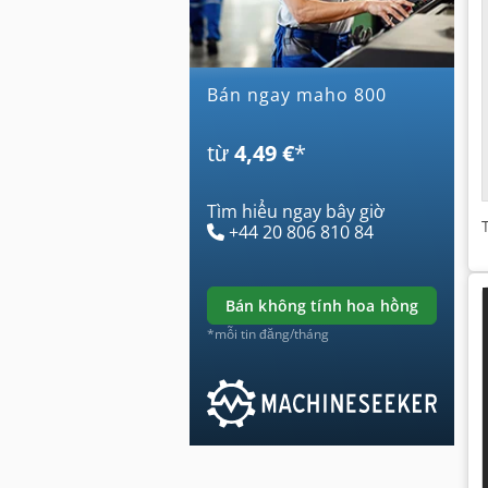
Bán ngay maho 800
từ
4,49 €
*
Tìm hiểu ngay bây giờ
+44 20 806 810 84
bán không tính hoa hồng
*mỗi tin đăng/tháng