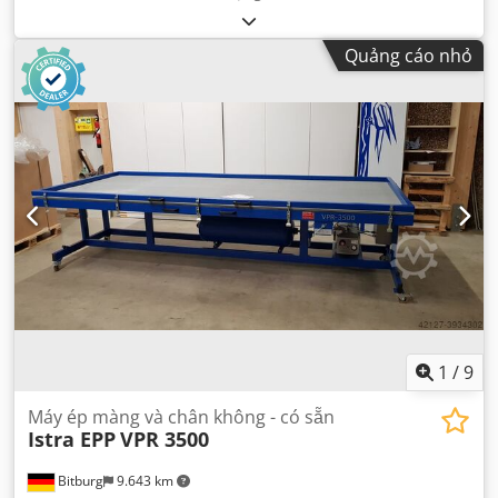
Quảng cáo nhỏ
1
/
9
Máy ép màng và chân không - có sẵn
Istra EPP
VPR 3500
Bitburg
9.643 km