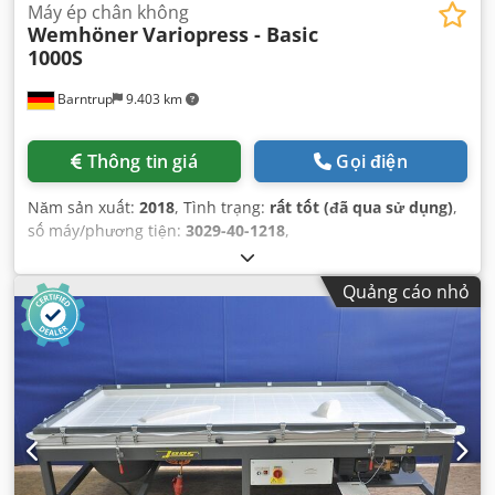
Máy ép chân không
Wemhöner
Variopress - Basic
1000S
Barntrup
9.403 km
Thông tin giá
Gọi điện
Năm sản xuất:
2018
, Tình trạng:
rất tốt (đã qua sử dụng)
,
số máy/phương tiện:
3029-40-1218
,
Quảng cáo nhỏ