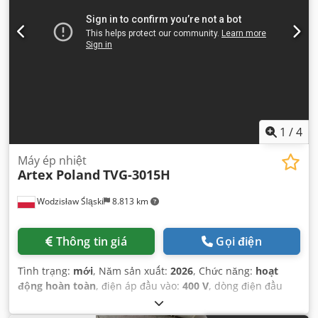
1
/
4
Máy ép nhiệt
Artex Poland
TVG-3015H
Wodzisław Śląski
8.813 km
Thông tin giá
Gọi điện
Tình trạng:
mới
, Năm sản xuất:
2026
, Chức năng:
hoạt
động hoàn toàn
, điện áp đầu vào:
400 V
, dòng điện đầu
vào:
12 A
, tần số đầu vào:
50 Hz
, loại dòng điện đầu vào:
ba
pha
, lực ép:
9 t
, tổng chiều dài:
3.100 mm
, tổng chiều