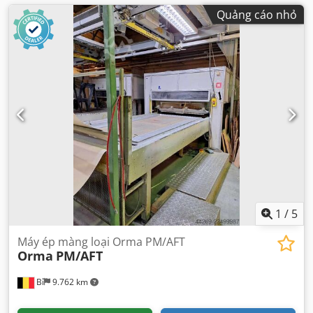
Quảng cáo nhỏ
1
/
5
Máy ép màng loại Orma PM/AFT
Orma
PM/AFT
Bỉ
9.762 km