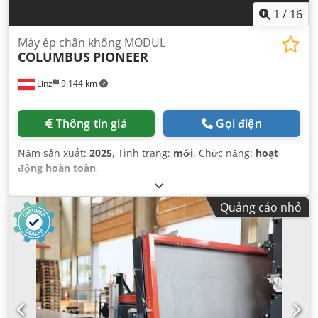
1
/
16
Máy ép chân không MODUL
COLUMBUS
PIONEER
Linz
9.144 km
Thông tin giá
Gọi điện
Năm sản xuất:
2025
, Tình trạng:
mới
, Chức năng:
hoạt
động hoàn toàn
,
Quảng cáo nhỏ