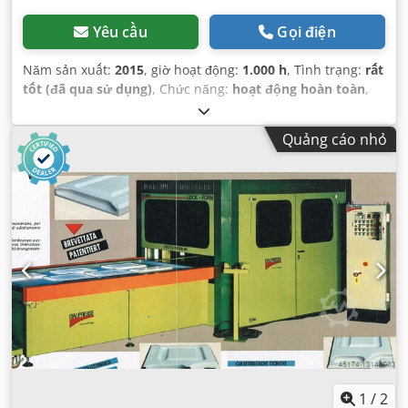
Yêu cầu
Gọi điện
Năm sản xuất:
2015
, giờ hoạt động:
1.000 h
, Tình trạng:
rất
tốt (đã qua sử dụng)
, Chức năng:
hoạt động hoàn toàn
,
số máy/phương tiện:
M15090L
,
Quảng cáo nhỏ
1
/
2