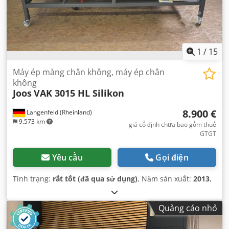
1
/
15
Máy ép màng chân không, máy ép chân
không
Joos
VAK 3015 HL Silikon
8.900 €
Langenfeld (Rheinland)
9.573 km
giá cố định chưa bao gồm thuế
GTGT
Yêu cầu
Gọi điện
Tình trạng:
rất tốt (đã qua sử dụng)
, Năm sản xuất:
2013
,
Quảng cáo nhỏ