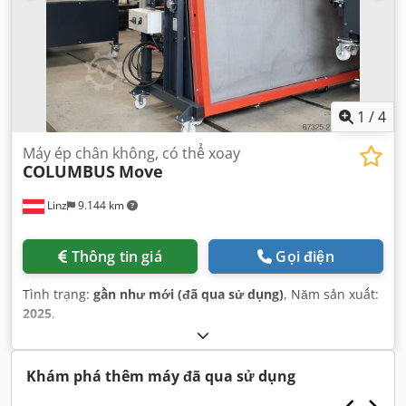
1
/
4
Máy ép chân không, có thể xoay
COLUMBUS
Move
Linz
9.144 km
Thông tin giá
Gọi điện
Tình trạng:
gần như mới (đã qua sử dụng)
, Năm sản xuất:
2025
,
Khám phá thêm máy đã qua sử dụng