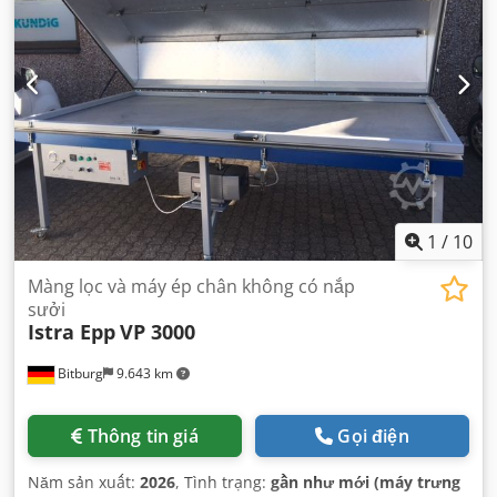
1
/
10
Màng lọc và máy ép chân không có nắp
sưởi
Istra Epp
VP 3000
Bitburg
9.643 km
Thông tin giá
Gọi điện
Năm sản xuất:
2026
, Tình trạng:
gần như mới (máy trưng