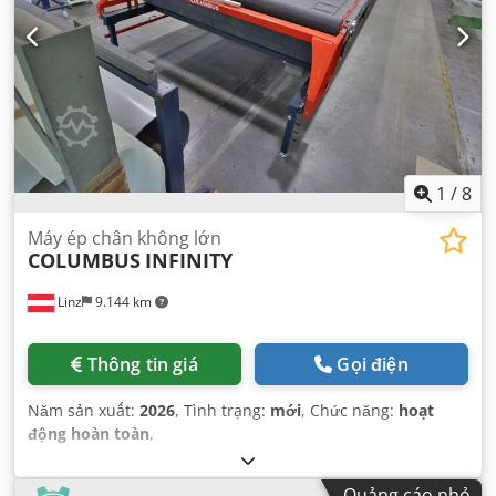
1
/
8
Máy ép chân không lớn
COLUMBUS
INFINITY
Linz
9.144 km
Thông tin giá
Gọi điện
Năm sản xuất:
2026
, Tình trạng:
mới
, Chức năng:
hoạt
động hoàn toàn
,
Quảng cáo nhỏ