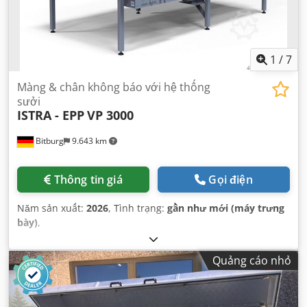
1
/
7
Màng & chân không báo với hệ thống
sưởi
ISTRA - EPP
VP 3000
Bitburg
9.643 km
Thông tin giá
Gọi điện
Năm sản xuất:
2026
, Tình trạng:
gần như mới (máy trưng
bày)
,
Quảng cáo nhỏ