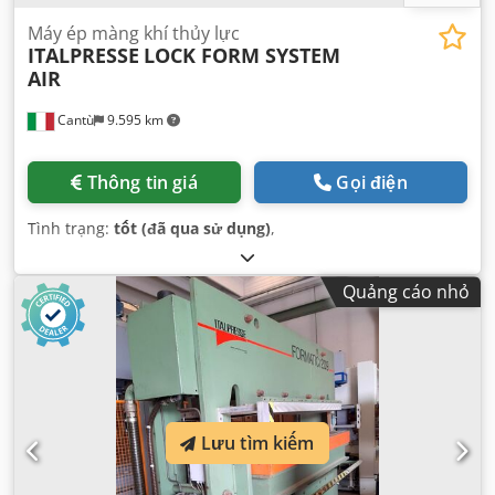
Máy ép màng khí thủy lực
ITALPRESSE
LOCK FORM SYSTEM
AIR
Cantù
9.595 km
Thông tin giá
Gọi điện
Tình trạng:
tốt (đã qua sử dụng)
,
Quảng cáo nhỏ
Lưu tìm kiếm