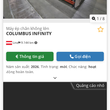
1
/
8
Máy ép chân không lớn
COLUMBUS
INFINITY
Linz
9.144 km
Thông tin giá
Gọi điện
Năm sản xuất:
2026
, Tình trạng:
mới
, Chức năng:
hoạt
động hoàn toàn
,
Quảng cáo nhỏ