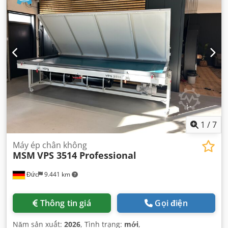
1
/
7
Máy ép chân không
MSM
VPS 3514 Professional
Đức
9.441 km
Thông tin giá
Gọi điện
Năm sản xuất:
2026
, Tình trạng:
mới
,