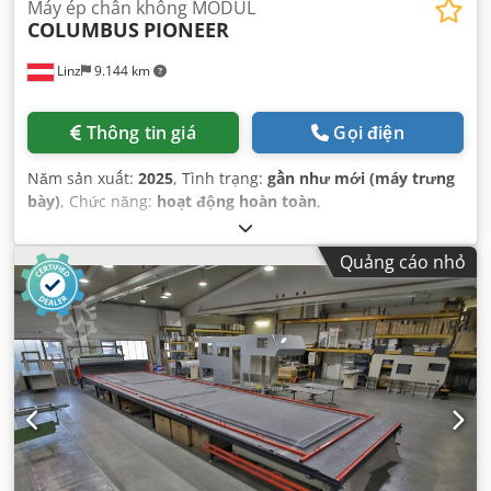
Máy ép chân không MODUL
COLUMBUS
PIONEER
Linz
9.144 km
Thông tin giá
Gọi điện
Năm sản xuất:
2025
, Tình trạng:
gần như mới (máy trưng
bày)
, Chức năng:
hoạt động hoàn toàn
,
Quảng cáo nhỏ