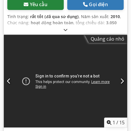
Yêu cầu
Gọi điện
Tình trạng:
rất tốt (đã qua sử dụng)
, Năm sản xuất:
2010
,
Chức năng:
hoạt động hoàn toàn
, tổng chiều dài:
3.050
mm
, tổng chiều rộng:
1.400 mm
, Thiết bị:
Dấu CE
,
Quảng cáo nhỏ
1
/
15