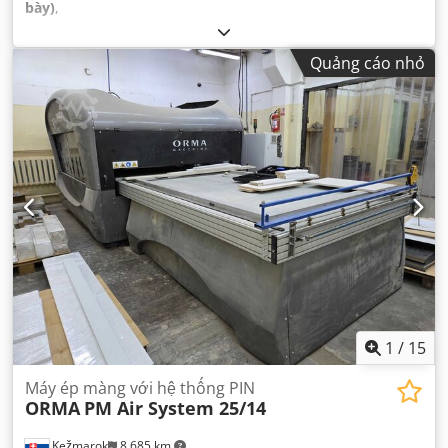
bày)
,
Quảng cáo nhỏ
1
/
15
Máy ép màng với hệ thống PIN
ORMA
PM Air System 25/14
Kežmarok
8.685 km