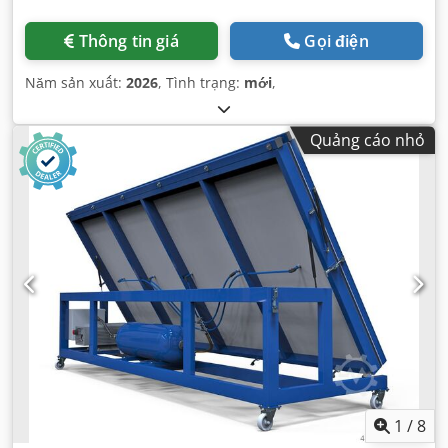
Thông tin giá
Gọi điện
Năm sản xuất:
2026
, Tình trạng:
mới
,
Quảng cáo nhỏ
1
/
8