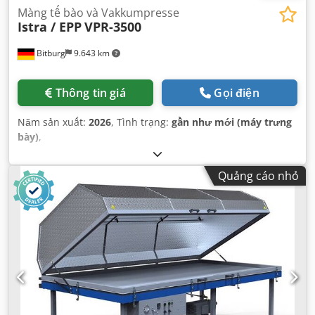
Màng tế bào và Vakkumpresse
Istra / EPP
VPR-3500
Bitburg
9.643 km
Thông tin giá
Gọi điện
Năm sản xuất:
2026
, Tình trạng:
gần như mới (máy trưng
bày)
,
Quảng cáo nhỏ