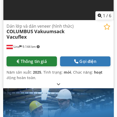
1
/
6
Dán lớp và dán veneer (hình thức)
COLUMBUS
Vakuumsack
Vacuflex
Linz
9.144 km
Thông tin giá
Gọi điện
Năm sản xuất:
2025
, Tình trạng:
mới
, Chức năng:
hoạt
động hoàn toàn
,