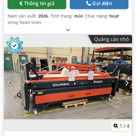
Thông tin giá
Gọi điện
Năm sản xuất:
2026
, Tình trạng:
mới
, Chức năng:
hoạt
động hoàn toàn
,
Quảng cáo nhỏ
1
/
4