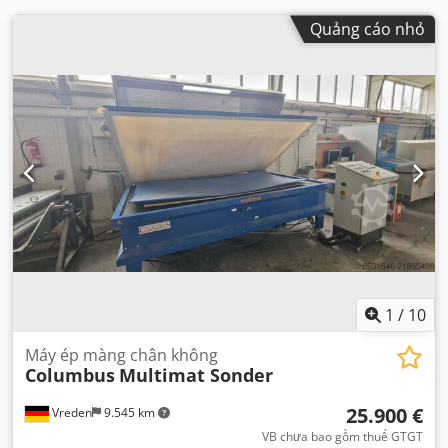
Quảng cáo nhỏ
1
/
10
Máy ép màng chân không
Columbus
Multimat Sonder
25.900 €
Vreden
9.545 km
VB chưa bao gồm thuế GTGT