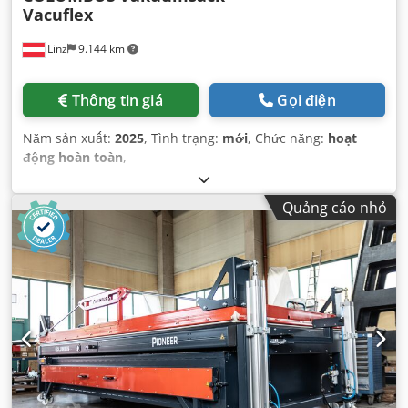
Vacuflex
Linz
9.144 km
Thông tin giá
Gọi điện
Năm sản xuất:
2025
, Tình trạng:
mới
, Chức năng:
hoạt
động hoàn toàn
,
Quảng cáo nhỏ