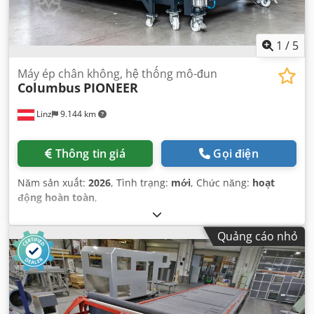
1
/
5
Máy ép chân không, hệ thống mô-đun
Columbus
PIONEER
Linz
9.144 km
Thông tin giá
Gọi điện
Năm sản xuất:
2026
, Tình trạng:
mới
, Chức năng:
hoạt
động hoàn toàn
,
Quảng cáo nhỏ