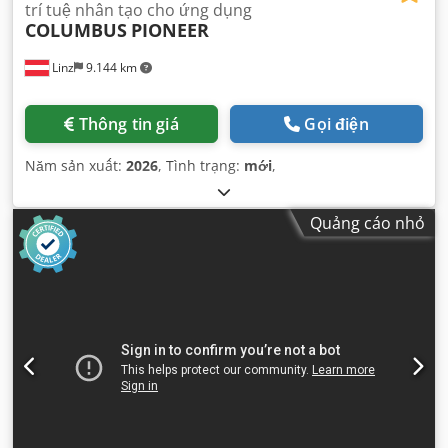
trí tuệ nhân tạo cho ứng dụng
COLUMBUS
PIONEER
Linz
9.144 km
Thông tin giá
Gọi điện
Năm sản xuất:
2026
, Tình trạng:
mới
,
Quảng cáo nhỏ