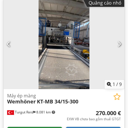
Quảng cáo nhỏ
rộng:
1.600 mm
, tổng chiều cao:
1.600 mm
, trọng lượng
tổng cộng:
750 kg
, nhiệt độ vận hành:
200 °C
, Thiết bị:
Dấu
CE, tài liệu / sổ tay hướng dẫn
,
1
/
9
Máy ép màng
Wemhöner
KT-MB 34/15-300
270.000 €
Turgut Reis
8.081 km
EXW VB chưa bao gồm thuế GTGT