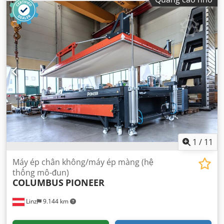
1
/
11
Máy ép chân không/máy ép màng (hệ
thống mô-đun)
COLUMBUS
PIONEER
Linz
9.144 km