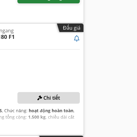
Đấu giá
 ngang
80 F1
Chi tiết
5
, Chức năng:
hoạt động hoàn toàn
,
ợng tổng cộng:
1.500 kg
, chiều dài cắt