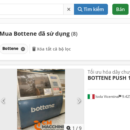
Tìm kiếm
Bán
Mua Bottene đã sử dụng
(8)
Bottene
Xóa tất cả bộ lọc
Tối ưu hóa dây chu
BOTTENE
PUSH 
Isola Vicentina
9.42
1
/
9