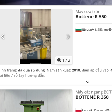
Máy cưa tròn
Bottene
R 550
Шумен
8.253 km
1
/
2
Tình trạng:
đã qua sử dụng
, Năm sản xuất:
2010
, điện áp đầu vào:
tài liệu / sổ tay hướng dẫn
,
Máy cắt ngang BOT
BOTTENE
R 350
Łabuńki Pierwsze
8