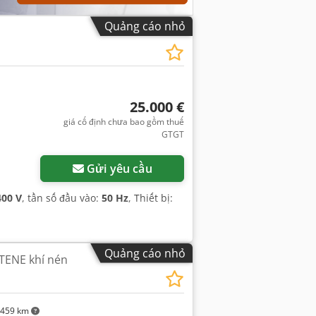
Quảng cáo nhỏ
25.000 €
giá cố định chưa bao gồm thuế
GTGT
Yêu cầu thêm hình ảnh
Gửi yêu cầu
400 V
, tần số đầu vào:
50 Hz
, Thiết bị:
Quảng cáo nhỏ
TENE khí nén
.459 km