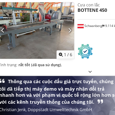
Cưa con lắc
BOTTENE
450
Schwanberg
9.114
1
/
6
Tình trạng:
rất tốt (đã qua sử dụng)
,
Thông qua các cuộc đấu giá trực tuyến, chúng
tôi đã tiếp thị máy demo và máy nhận đổi trả
nhanh hơn và với phạm vi quốc tế rộng lớn hơn s
với các kênh truyền thống của chúng tôi.
Christian Jenk, Doppstadt Umwelttechnik GmbH