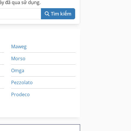
áy đã qua sử dụng.
Tìm kiếm
Maweg
Morso
Omga
Pezzolato
Prodeco
Sandya
Sorbini