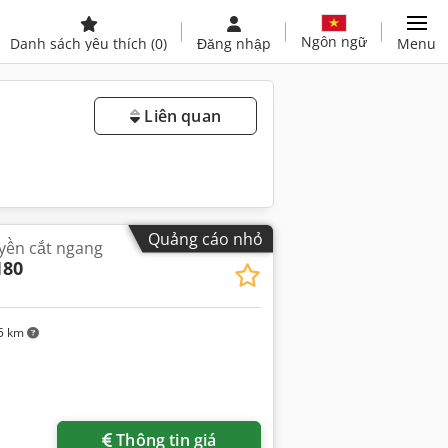
Ngôn ngữ
Danh sách yêu thích
(0)
Đăng nhập
Menu
Liên quan
Quảng cáo nhỏ
yền cắt ngang
180
5 km
Thông tin giá