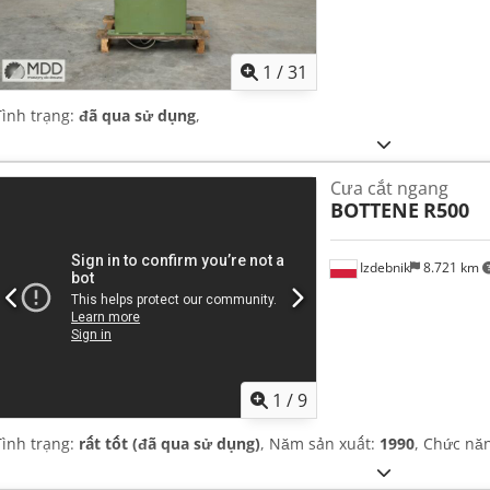
1
/
31
Tình trạng:
đã qua sử dụng
,
Cưa cắt ngang
BOTTENE
R500
Izdebnik
8.721 km
1
/
9
Tình trạng:
rất tốt (đã qua sử dụng)
, Năm sản xuất:
1990
, Chức nă