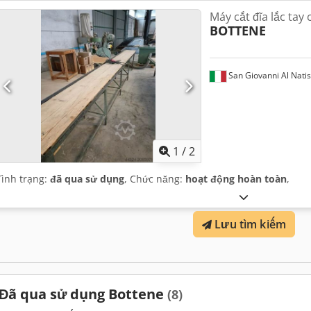
Máy cắt đĩa lắc tay 
BOTTENE
San Giovanni Al Nati
1
/
2
Tình trạng:
đã qua sử dụng
, Chức năng:
hoạt động hoàn toàn
,
Lưu tìm kiếm
Đã qua sử dụng Bottene
(8)