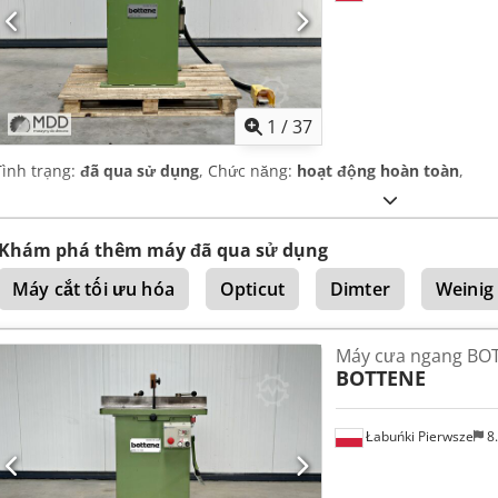
1
/
37
Tình trạng:
đã qua sử dụng
, Chức năng:
hoạt động hoàn toàn
,
Khám phá thêm máy đã qua sử dụng
Máy cắt tối ưu hóa
Opticut
Dimter
Weinig
Máy cưa ngang BO
BOTTENE
Łabuńki Pierwsze
8