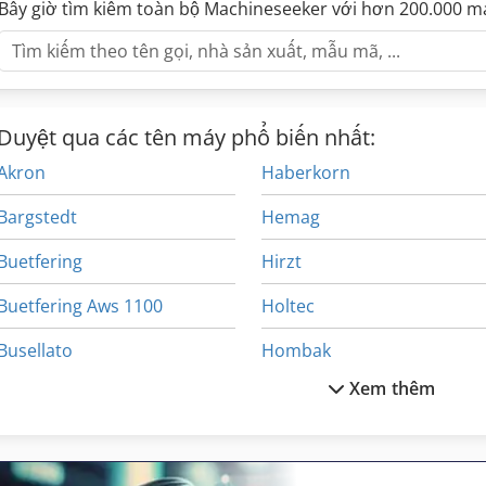
Bây giờ tìm kiếm toàn bộ Machineseeker với hơn 200.000 m
Duyệt qua các tên máy phổ biến nhất:
Akron
Haberkorn
Bargstedt
Hemag
Buetfering
Hirzt
Buetfering Aws 1100
Holtec
Busellato
Hombak
Xem thêm
Froeling
Hundegger
Gewema
Johannsen
Giben
Kamro