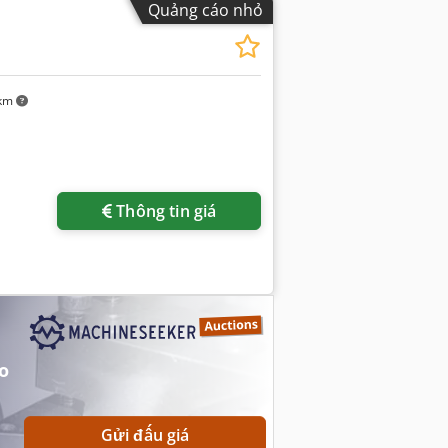
Quảng cáo nhỏ
 km
Thông tin giá
o
Gửi đấu giá