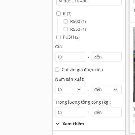
R
(3)
R500
(1)
R550
(1)
PUSH
(2)
Giá:
-
Chỉ với giá được nêu
Năm sản xuất:
-
Trọng lượng tổng cộng [kg]:
-
(
Xem thêm