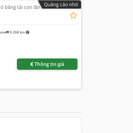
Quảng cáo nhỏ
có băng tải con lăn
sone
9.268 km
Yêu cầu thêm hình ảnh
Thông tin giá