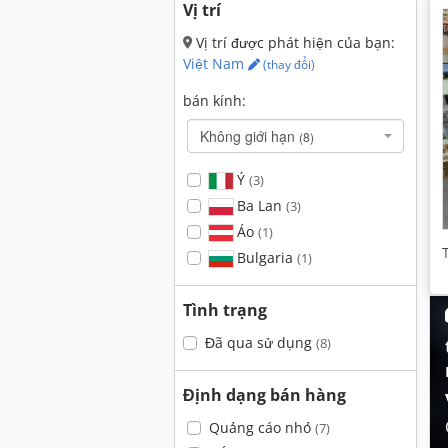
Vị trí
Vị trí được phát hiện của bạn:
Việt Nam
(thay đổi)
bán kính:
Không giới hạn
(8)
Ý
(3)
Ba Lan
(3)
Áo
(1)
Bulgaria
(1)
Tình trạng
Đã qua sử dụng
(8)
Định dạng bán hàng
Quảng cáo nhỏ
(7)