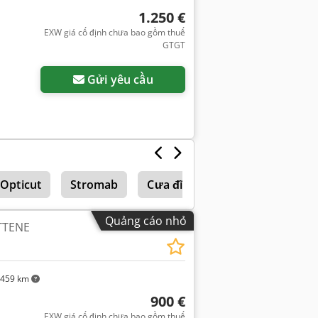
1.250 €
EXW giá cố định chưa bao gồm thuế
GTGT
Gửi yêu cầu
 Opticut
Stromab
Cưa đĩa
Quảng cáo nhỏ
TTENE
.459 km
900 €
EXW giá cố định chưa bao gồm thuế