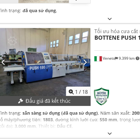
Tình trạng:
đã qua sử dụng
,
Tối ưu hóa cưa cắt
BOTTENE
PUSH 1
Veneto
9.399 km
1
/
18
Đấu giá đã kết thúc
Tình trạng:
sẵn sàng sử dụng (đã qua sử dụng)
, Năm sản xuất:
200
số máy/phương tiện:
1803
, đường kính lưỡi cưa:
550 mm
, trọng lư
tối đa):
3.000 mm
, Thiết bị:
Dấu CE
,