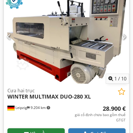
1
/
10
Cưa hai trục
WINTER
MULTIMAX DUO-280 XL
28.900 €
Leipzig
9.204 km
giá cố định chưa bao gồm thuế
GTGT