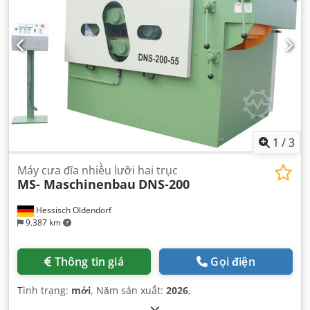
1
/
3
Máy cưa đĩa nhiều lưỡi hai trục
MS- Maschinenbau
DNS-200
Hessisch Oldendorf
9.387 km
Thông tin giá
Gọi điện
Tình trạng:
mới
, Năm sản xuất:
2026
,