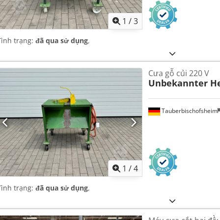
1
/
3
Tình trạng:
đã qua sử dụng
,
Cưa gỗ củi 220 V
Unbekannter He
Tauberbischofsheim
1
/
4
Tình trạng:
đã qua sử dụng
,