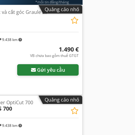
*mỗi tin đăng/tháng
Quảng cáo nhỏ
 và cắt góc Graule ZS
9.438 km
1.490 €
VB chưa bao gồm thuế GTGT
Gửi yêu cầu
Quảng cáo nhỏ
ter OptiCut 700
S 700
9.438 km