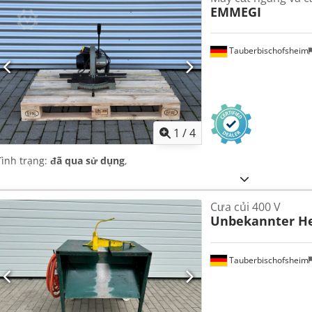
EMMEGI
Tauberbischofsheim
1
/
4
Tình trạng:
đã qua sử dụng
,
Cưa củi 400 V
Unbekannter He
Tauberbischofsheim