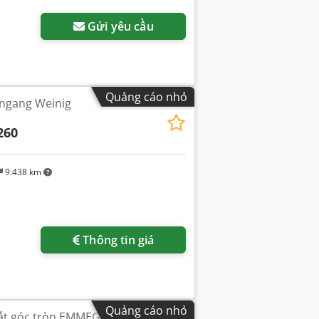
Gửi yêu cầu
Quảng cáo nhỏ
 ngang Weinig
260
9.438 km
Thông tin giá
Quảng cáo nhỏ
ắt góc tròn EMMEGI