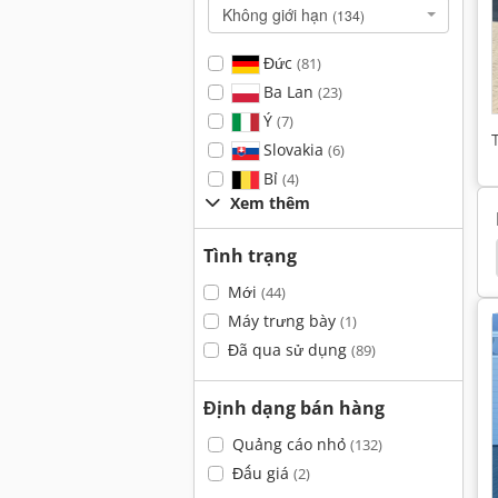
Không giới hạn
(134)
Đức
(81)
Ba Lan
(23)
Ý
(7)
Slovakia
(6)
Bỉ
(4)
Xem thêm
Tình trạng
t
Kéo Cưa
Máy Cắt Góc
Paul
Holtec
Mới
(44)
Máy trưng bày
(1)
Đã qua sử dụng
(89)
Định dạng bán hàng
Quảng cáo nhỏ
(132)
Đấu giá
(2)