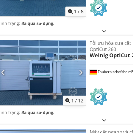
1
/
6
Tình trạng:
đã qua sử dụng
,
Tối ưu hóa cưa cắt
OptiCut 260
Weinig
OptiCut 
Tauberbischofsheim
1
/
12
Tình trạng:
đã qua sử dụng
,
Máy cắt ngang và c