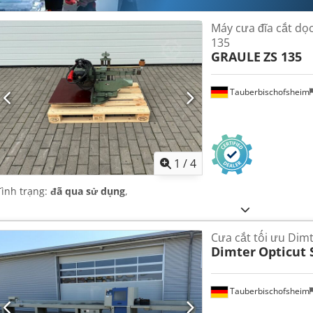
Máy cưa đĩa cắt dọc
135
GRAULE
ZS 135
Tauberbischofsheim
1
/
4
Tình trạng:
đã qua sử dụng
,
Cưa cắt tối ưu Dim
Dimter
Opticut 
Tauberbischofsheim