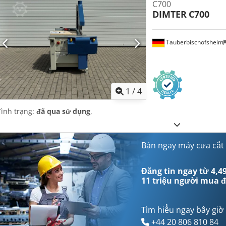
C700
DIMTER
C700
Tauberbischofsheim
1
/
4
Tình trạng:
đã qua sử dụng
,
Bán ngay máy cưa cắt
Đăng tin ngay từ 4,49
11 triệu người mua
đ
Tìm hiểu ngay bây giờ
+44 20 806 810 84