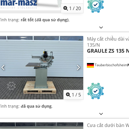
1
/
20
Tình trạng:
rất tốt (đã qua sử dụng)
,
Máy cắt chiều dài v
135/N
GRAULE
ZS 135 
Tauberbischofsheim
1
/
5
Tình trạng:
đã qua sử dụng
,
Cưa cắt dưới bàn W