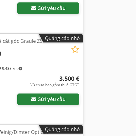
Gửi yêu cầu
Quảng cáo nhỏ
à cắt góc Graule ZS
N
9.438 km
3.500 €
VB chưa bao gồm thuế GTGT
Gửi yêu cầu
Quảng cáo nhỏ
einig/Dimter Opticut