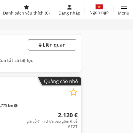
Ngôn ngữ
Danh sách yêu thích
(0)
Đăng nhập
Menu
Liên quan
Xóa tất cả bộ lọc
Quảng cáo nhỏ
.775 km
2.120 €
giá cố định chưa bao gồm thuế
GTGT