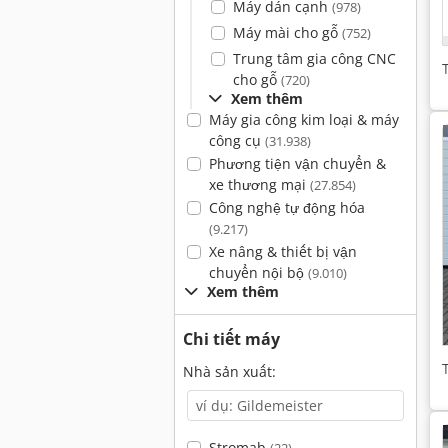
Máy dán cạnh
(978)
Máy mài cho gỗ
(752)
Trung tâm gia công CNC
cho gỗ
(720)
Xem thêm
Máy gia công kim loại & máy
công cụ
(31.938)
Phương tiện vận chuyển &
xe thương mại
(27.854)
Công nghệ tự động hóa
(9.217)
Xe nâng & thiết bị vận
chuyển nội bộ
(9.010)
Xem thêm
Chi tiết máy
Nhà sản xuất:
Stromab