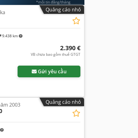
*mỗi tin đăng/tháng
Quảng cáo nhỏ
ka
9.438 km
2.390 €
VB chưa bao gồm thuế GTGT
Gửi yêu cầu
Quảng cáo nhỏ
năm 2003
0