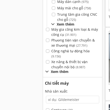
Máy dán cạnh
(975)
Máy mài cho gỗ
(758)
Trung tâm gia công CNC
cho gỗ
(725)
Xem thêm
Máy gia công kim loại & máy
công cụ
(31.901)
Phương tiện vận chuyển &
xe thương mại
(27.791)
Công nghệ tự động hóa
(9.156)
Xe nâng & thiết bị vận
chuyển nội bộ
(8.987)
Xem thêm
Chi tiết máy
Nhà sản xuất:
Centauro