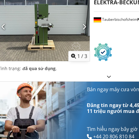
ELEKTRA-BECK
Tauberbischofsheim
1
/
3
Tình trạng:
đã qua sử dụng
,
Bán ngay máy cưa vò
Đăng tin ngay từ 4,49
11 triệu người mua
đ
Tìm hiểu ngay bây giờ
+44 20 806 810 84