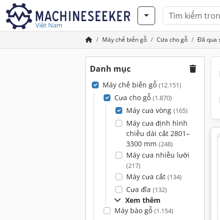
Việt Nam
Máy chế biến gỗ
Cưa cho gỗ
Đã qua 
Danh mục
Máy chế biến gỗ
(12.151)
Cưa cho gỗ
(1.870)
Máy cưa vòng
(165)
Máy cưa định hình
chiều dài cắt 2801–
3300 mm
(248)
Máy cưa nhiều lưỡi
(217)
Máy cưa cắt
(134)
Cưa đĩa
(132)
Xem thêm
Máy bào gỗ
(1.154)