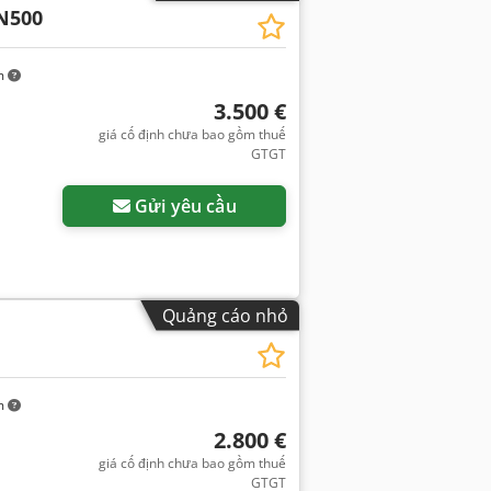
N500
m
3.500 €
giá cố định chưa bao gồm thuế
GTGT
Gửi yêu cầu
Quảng cáo nhỏ
m
2.800 €
giá cố định chưa bao gồm thuế
GTGT