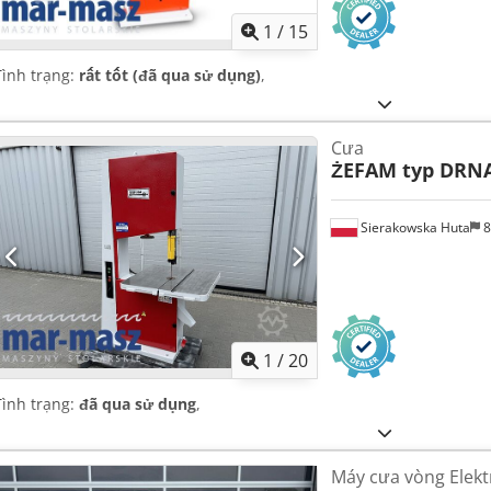
1
/
15
Tình trạng:
rất tốt (đã qua sử dụng)
,
Cưa
ŻEFAM typ DRNA
Sierakowska Huta
8
1
/
20
Tình trạng:
đã qua sử dụng
,
Máy cưa vòng Elek