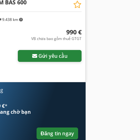
UM
BAS 600
9.438 km
990 €
VB chưa bao gồm thuế GTGT
Gửi yêu cầu
ng
 €
*
ang chờ bạn
Đăng tin ngay