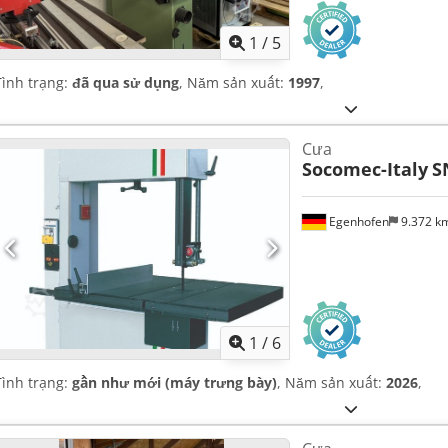
1
/
5
Tình trạng:
đã qua sử dụng
, Năm sản xuất:
1997
,
Cưa
Socomec-Italy
S
Egenhofen
9.372 k
1
/
6
Tình trạng:
gần như mới (máy trưng bày)
, Năm sản xuất:
2026
,