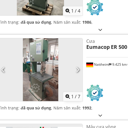
1
/
4
Tình trạng:
đã qua sử dụng
, Năm sản xuất:
1986
,
Cưa
Eumacop
ER 500
Nattheim
9.425 km
1
/
7
Tình trạng:
đã qua sử dụng
, Năm sản xuất:
1992
,
Máy cưa vòng