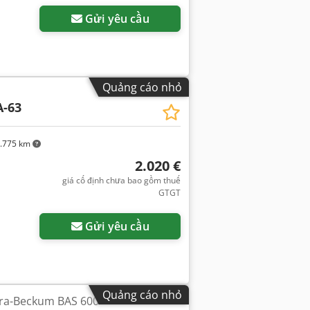
Gửi yêu cầu
Quảng cáo nhỏ
-63
.775 km
2.020 €
giá cố định chưa bao gồm thuế
GTGT
Gửi yêu cầu
Quảng cáo nhỏ
tra-Beckum BAS 600