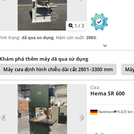
1
/
3
Tình trạng:
đã qua sử dụng
, Năm sản xuất:
2003
,
Khám phá thêm máy đã qua sử dụng
Máy cưa định hình chiều dài cắt 2801–3300 mm
Máy
Cưa
Hema
SR 600
Nattheim
9.425 km