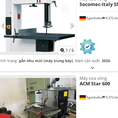
Socomec-Italy
S
Egenhofen
9.372 k
1
/
6
Tình trạng:
gần như mới (máy trưng bày)
, Năm sản xuất:
2026
,
Máy cưa vòng
ACM
Star 600
Egenhofen
9.372 k