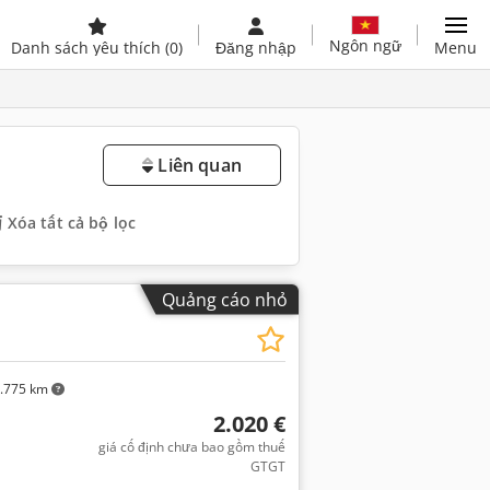
Ngôn ngữ
Danh sách yêu thích
(0)
Đăng nhập
Menu
Liên quan
Xóa tất cả bộ lọc
Quảng cáo nhỏ
.775 km
2.020 €
giá cố định chưa bao gồm thuế
GTGT