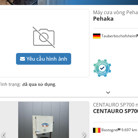
Máy cưa vòng Peha
Pehaka
Tauberbischofsheim
Yêu cầu hình ảnh
Tình trạng:
đã qua sử dụng
,
CENTAURO SP700 
CENTAURO
SP70
Bastogne
9.697 km