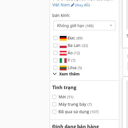
Việt Nam
(thay đổi)
bán kính:
Không giới hạn
(165)
Đức
(89)
Ba Lan
(32)
Áo
(12)
Ý
(7)
Panhans 621
Panhans 261
Panhans 1533
Litva
(5)
Xem thêm
Tình trạng
Mới
(51)
Máy trưng bày
(7)
Đã qua sử dụng
(107)
Định dạng bán hàng