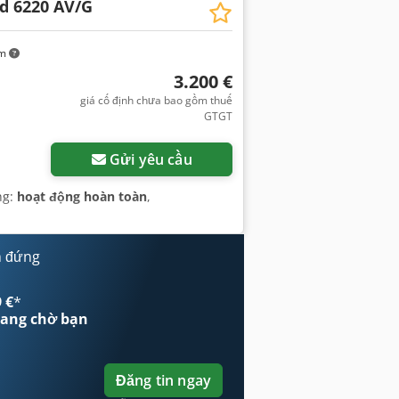
d 6220 AV/G
km
3.200 €
giá cố định chưa bao gồm thuế
GTGT
Gửi yêu cầu
ng:
hoạt động hoàn toàn
,
m đứng
 €
*
ang chờ bạn
Đăng tin ngay