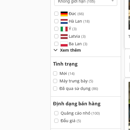
Không giới hạn
(105)
Đức
(66)
Hà Lan
(18)
Ý
(3)
Latvia
(3)
Ba Lan
(3)
Xem thêm
Tình trạng
10
Holz Her 1402
Holz Her 1401
Holz Her
Mới
(14)
Máy trưng bày
(5)
Đã qua sử dụng
(86)
Định dạng bán hàng
Quảng cáo nhỏ
(100)
Đấu giá
(5)