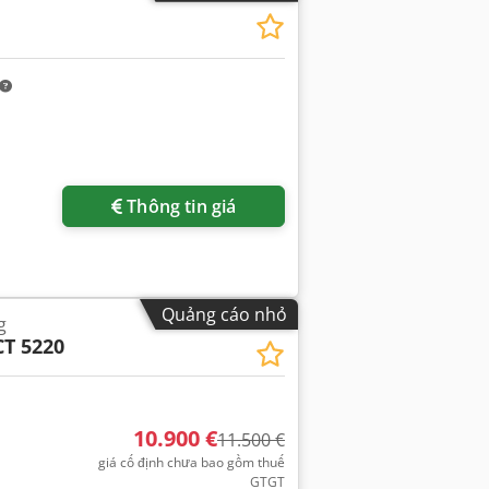
êm hình ảnh
Thông tin giá
Quảng cáo nhỏ
g
T 5220
10.900 €
11.500 €
giá cố định chưa bao gồm thuế
GTGT