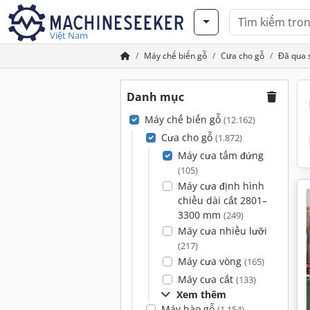
Việt Nam
Máy chế biến gỗ
Cưa cho gỗ
Đã qua 
Danh mục
Máy chế biến gỗ
(12.162)
Cưa cho gỗ
(1.872)
Máy cưa tấm đứng
(105)
Máy cưa định hình
chiều dài cắt 2801–
3300 mm
(249)
Máy cưa nhiều lưỡi
(217)
Máy cưa vòng
(165)
Máy cưa cắt
(133)
Xem thêm
Máy bào gỗ
(1.154)