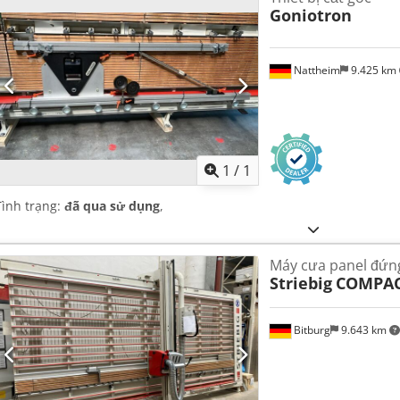
Goniotron
Nattheim
9.425 km
Yêu cầu th
1
/
1
Tình trạng:
đã qua sử dụng
,
Máy cưa panel đứn
Striebig
COMPAC
Bitburg
9.643 km