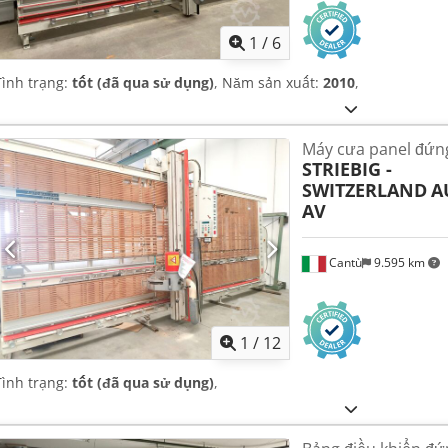
1
/
6
Tình trạng:
tốt (đã qua sử dụng)
, Năm sản xuất:
2010
,
Máy cưa panel đứn
STRIEBIG -
SWITZERLAND
A
AV
Cantù
9.595 km
1
/
12
Tình trạng:
tốt (đã qua sử dụng)
,