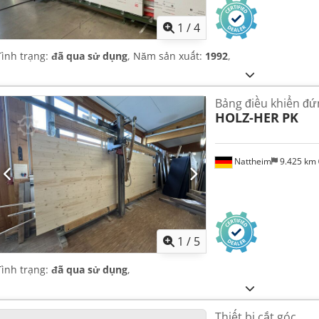
1
/
4
Tình trạng:
đã qua sử dụng
, Năm sản xuất:
1992
,
Bảng điều khiển đứ
HOLZ-HER
PK
Nattheim
9.425 km
1
/
5
Tình trạng:
đã qua sử dụng
,
Thiết bị cắt góc