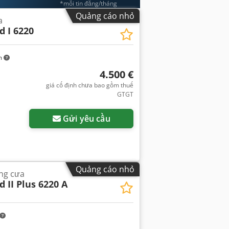
*mỗi tin đăng/tháng
Quảng cáo nhỏ
a
d I 6220
m
4.500 €
giá cố định chưa bao gồm thuế
GTGT
Gửi yêu cầu
Quảng cáo nhỏ
ng cưa
 II Plus 6220 A