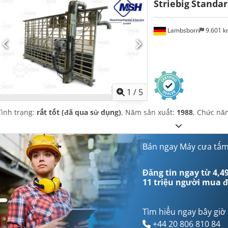
Striebig
Standar
Lambsborn
9.601 
1
/
5
Tình trạng:
rất tốt (đã qua sử dụng)
, Năm sản xuất:
1988
, Chức nă
Bán ngay Máy cưa tấ
Đăng tin ngay từ 4,49
11 triệu người mua
đ
Tìm hiểu ngay bây giờ
+44 20 806 810 84