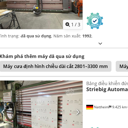
1
/
3
Tình trạng:
đã qua sử dụng
, Năm sản xuất:
1992
,
Khám phá thêm máy đã qua sử dụng
Máy cưa định hình chiều dài cắt 2801–3300 mm
Máy
Bảng điều khiển đứ
Striebig
Automat
Nattheim
9.425 km