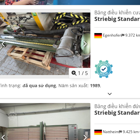
Bảng điều khiển cư
Striebig
Standar
Egenhofen
9.372 k
1
/
5
Tình trạng:
đã qua sử dụng
, Năm sản xuất:
1989
,
Bảng điều khiển đứ
Striebig
Standard
Nattheim
9.425 km