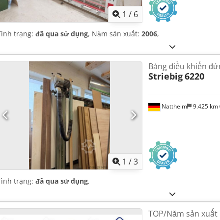
1
/
6
Tình trạng:
đã qua sử dụng
, Năm sản xuất:
2006
,
Bảng điều khiển đứ
Striebig
6220
Nattheim
9.425 km
1
/
3
Tình trạng:
đã qua sử dụng
,
TOP/Năm sản xuất