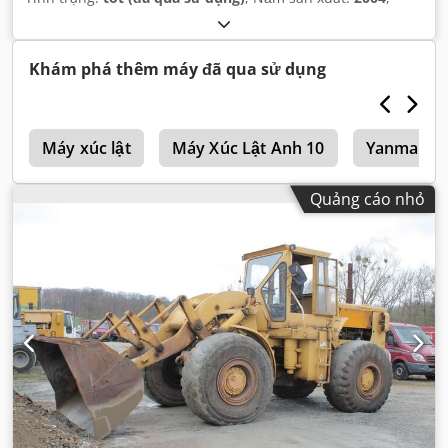
Khám phá thêm máy đã qua sử dụng
p
Máy xúc lật
Máy Xúc Lật Anh 10
Yanmar Má
Quảng cáo nhỏ