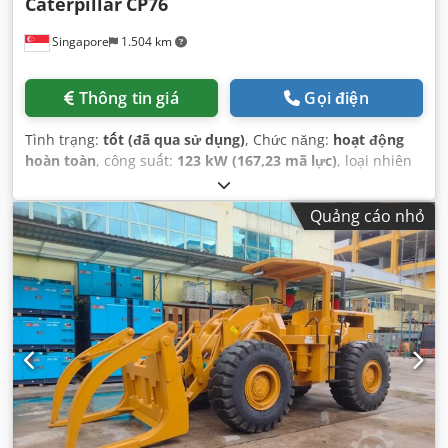
Caterpillar
CP76
Singapore
1.504 km
Thông tin giá
Gọi điện
Tình trạng:
tốt (đã qua sử dụng)
, Chức năng:
hoạt động
hoàn toàn
, công suất:
123 kW (167,23 mã lực)
, loại nhiên
liệu:
diesel
, màu sắc:
vàng
, trọng lượng tổng cộng:
17.000
kg
, số máy/phương tiện:
JCP00107
, Thiết bị:
cabin
,
Quảng cáo nhỏ