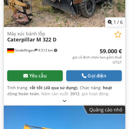
1
/
6
Máy xúc bánh lốp
Caterpillar
M 322 D
59.000 €
Sindelfingen
9.513 km
giá cố định chưa bao gồm thuế
GTGT
Yêu cầu
Gọi điện
Tình trạng:
rất tốt (đã qua sử dụng)
, Chức năng:
hoạt
động hoàn toàn
, Năm sản xuất:
2012
, giờ hoạt động:
13.300 h
,
Quảng cáo nhỏ