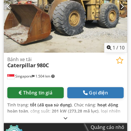
1
/
10
Bánh xe tải
Caterpillar
980C
Singapore
1.504 km
Thông tin giá
Gọi điện
Tình trạng:
tốt (đã qua sử dụng)
, Chức năng:
hoạt động
hoàn toàn
, công suất:
201 kW (273,28 mã lực)
, loại nhiên
liệu:
diesel
, màu sắc:
vàng
, trọng lượng tổng cộng:
26.300
kg
, số máy/phương tiện:
63X1784
, Thiết bị:
cabin, thuỷ lực
,
Quảng cáo nhỏ