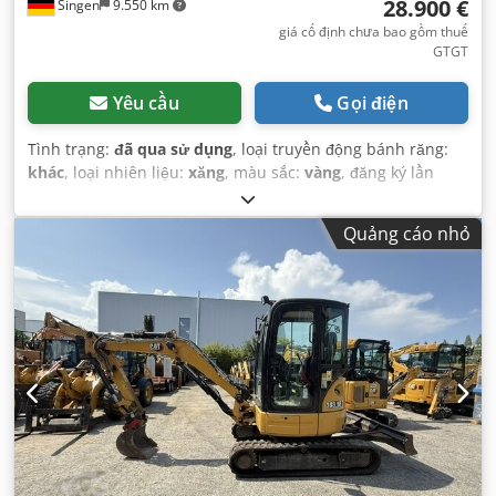
28.900 €
Singen
9.550 km
giá cố định chưa bao gồm thuế
GTGT
Yêu cầu
Gọi điện
Tình trạng:
đã qua sử dụng
, loại truyền động bánh răng:
khác
, loại nhiên liệu:
xăng
, màu sắc:
vàng
, đăng ký lần
đầu:
01/2013
, hạng mục khí thải:
không có
, hệ thống treo:
khác
, Năm sản xuất:
2013
, giờ hoạt động:
3.700 h
, cabin
Quảng cáo nhỏ
lái:
khác
,