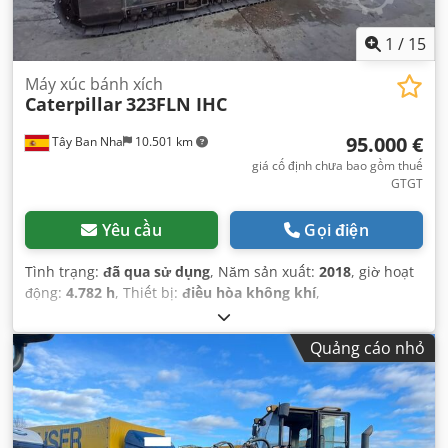
1
/
15
Máy xúc bánh xích
Caterpillar
323FLN IHC
95.000 €
Tây Ban Nha
10.501 km
giá cố định chưa bao gồm thuế
GTGT
Yêu cầu
Gọi điện
Tình trạng:
đã qua sử dụng
, Năm sản xuất:
2018
, giờ hoạt
động:
4.782 h
, Thiết bị:
điều hòa không khí
,
Quảng cáo nhỏ