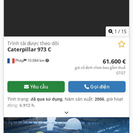
1
/
15
Trình tải được theo dõi
Caterpillar
973 C
61.600 €
Pháp
10.084 km
giá cố định chưa bao gồm thuế
GTGT
Yêu cầu
Gọi điện
Tình trạng:
đã qua sử dụng
, Năm sản xuất:
2006
, giờ hoạt
động:
6.912 h
,