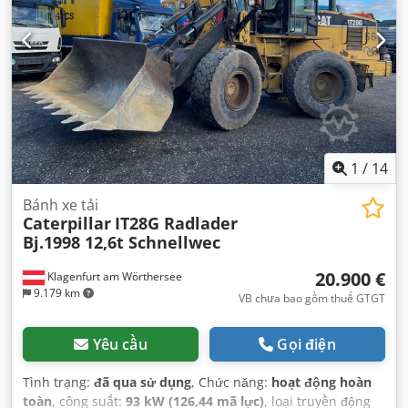
1
/
14
Bánh xe tải
Caterpillar
IT28G Radlader
Bj.1998 12,6t Schnellwec
20.900 €
Klagenfurt am Wörthersee
9.179 km
VB chưa bao gồm thuế GTGT
Yêu cầu
Gọi điện
Tình trạng:
đã qua sử dụng
, Chức năng:
hoạt động hoàn
toàn
, công suất:
93 kW (126,44 mã lực)
, loại truyền động