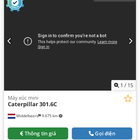
1
/
15
Máy xúc mini
Caterpillar
301.6C
Middelbeers
9.675 km
Thông tin giá
Gọi điện