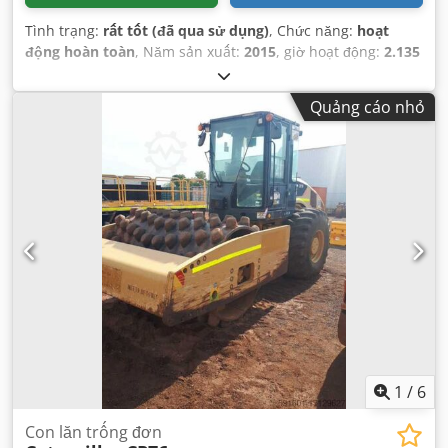
Tình trạng:
rất tốt (đã qua sử dụng)
, Chức năng:
hoạt
động hoàn toàn
, Năm sản xuất:
2015
, giờ hoạt động:
2.135
h
, số máy/phương tiện:
CAT0308EPMY201796
,
Quảng cáo nhỏ
1
/
6
Con lăn trống đơn