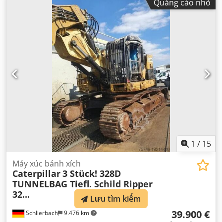
Quảng cáo nhỏ
1
/
15
Máy xúc bánh xích
Caterpillar
3 Stück! 328D
TUNNELBAG Tiefl. Schild Ripper
32...
Lưu tìm kiếm
39.900 €
Schlierbach
9.476 km