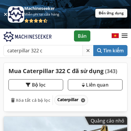
Machineseeker
Đến ứng dụng
Miễn phí tại cửa hàng
Bán
Tìm kiếm
Mua Caterpillar 322 C đã sử dụng
(343)
Bộ lọc
Liên quan
Caterpillar
Xóa tất cả bộ lọc
Quảng cáo nhỏ