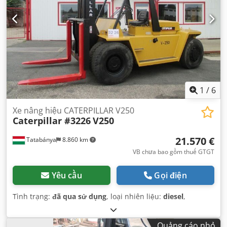
1
/
6
Xe nâng hiệu CATERPILLAR V250
Caterpillar #3226
V250
21.570 €
Tatabánya
8.860 km
VB chưa bao gồm thuế GTGT
Yêu cầu
Gọi điện
Tình trạng:
đã qua sử dụng
, loại nhiên liệu:
diesel
,
Quảng cáo nhỏ