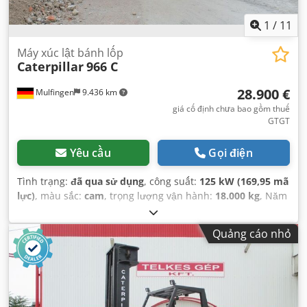
1
/
11
Máy xúc lật bánh lốp
Caterpillar
966 C
28.900 €
Mulfingen
9.436 km
giá cố định chưa bao gồm thuế
GTGT
Yêu cầu
Gọi điện
Tình trạng:
đã qua sử dụng
, công suất:
125 kW (169,95 mã
lực)
, màu sắc:
cam
, trọng lượng vận hành:
18.000 kg
, Năm
sản xuất:
1975
, Thiết bị:
cabin
,
Quảng cáo nhỏ