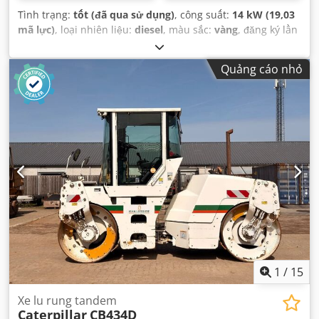
Tình trạng:
tốt (đã qua sử dụng)
, công suất:
14 kW (19,03
mã lực)
, loại nhiên liệu:
diesel
, màu sắc:
vàng
, đăng ký lần
đầu:
03/2006
, Năm sản xuất:
2006
, giờ hoạt động:
5.484 h
,
Quảng cáo nhỏ
1
/
15
Xe lu rung tandem
Caterpillar
CB434D