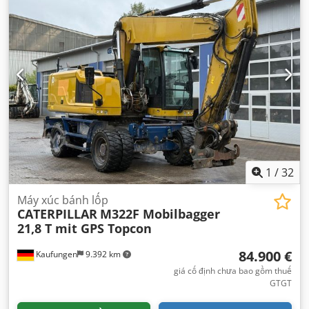
1
/
32
Máy xúc bánh lốp
CATERPILLAR
M322F Mobilbagger
21,8 T mit GPS Topcon
84.900 €
Kaufungen
9.392 km
giá cố định chưa bao gồm thuế
GTGT