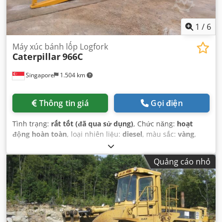
1
/
6
Máy xúc bánh lốp Logfork
Caterpillar
966C
Singapore
1.504 km
Thông tin giá
Gọi điện
Tình trạng:
rất tốt (đã qua sử dụng)
, Chức năng:
hoạt
động hoàn toàn
, loại nhiên liệu:
diesel
, màu sắc:
vàng
,
tình trạng lốp:
90 phần trăm
, tình trạng truyền động:
90
phần trăm
, số chỗ ngồi:
1
, số máy/phương tiện:
Quảng cáo nhỏ
KM&EW144
, Thiết bị:
cabin, thuỷ lực
,