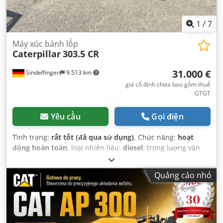
1
/
7
Máy xúc bánh lốp
Caterpillar
303.5 CR
31.000 €
Sindelfingen
9.513 km
giá cố định chưa bao gồm thuế
GTGT
Yêu cầu
Gọi điện
Tình trạng:
rất tốt (đã qua sử dụng)
, Chức năng:
hoạt
động hoàn toàn
, loại nhiên liệu:
diesel
, trọng lượng vận
hành:
3.580 kg
, Năm sản xuất:
2020
, giờ hoạt động:
2.434
h
, Thiết bị:
dải xích cao su
,
Quảng cáo nhỏ