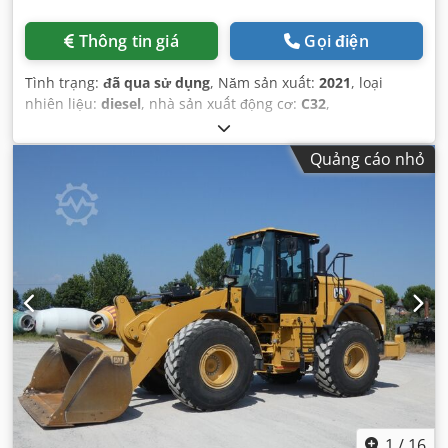
Thông tin giá
Gọi điện
Tình trạng:
đã qua sử dụng
, Năm sản xuất:
2021
, loại
nhiên liệu:
diesel
, nhà sản xuất động cơ:
C32
,
Quảng cáo nhỏ
1
/
16