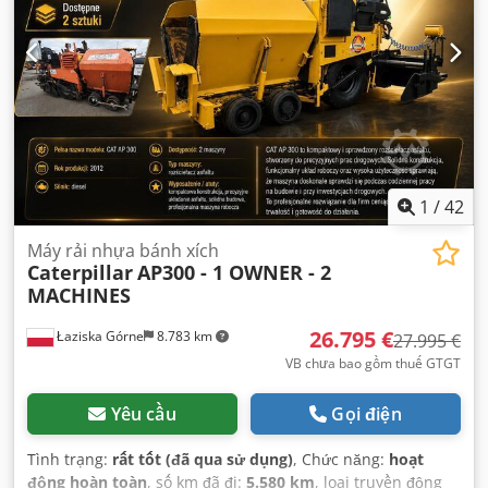
1
/
42
Máy rải nhựa bánh xích
Caterpillar
AP300 - 1 OWNER - 2
MACHINES
26.795 €
Łaziska Górne
8.783 km
27.995 €
VB chưa bao gồm thuế GTGT
Yêu cầu
Gọi điện
Tình trạng:
rất tốt (đã qua sử dụng)
, Chức năng:
hoạt
động hoàn toàn
, số km đã đi:
5.580 km
, loại truyền động