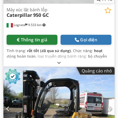
Máy xúc lật bánh lốp
Caterpillar
950 GC
Lograto
9.533 km
Thông tin giá
Gọi điện
Tình trạng:
rất tốt (đã qua sử dụng)
, Chức năng:
hoạt
động hoàn toàn
, loại truyền động bánh răng:
bộ chuyển
đổi
, loại nhiên liệu:
diesel
, trọng lượng tổng cộng:
19.020
kg
, đăng ký lần đầu:
01/2022
, Năm sản xuất:
2021
, Thiết bị:
Quảng cáo nhỏ
điều hòa không khí
,