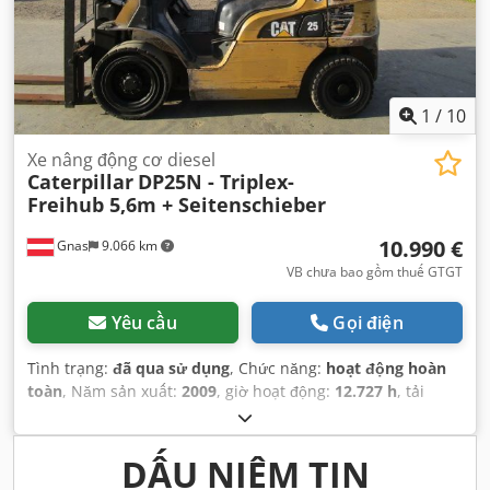
1
/
10
Xe nâng động cơ diesel
Caterpillar
DP25N - Triplex-
Freihub 5,6m + Seitenschieber
10.990 €
Gnas
9.066 km
VB chưa bao gồm thuế GTGT
Yêu cầu
Gọi điện
Tình trạng:
đã qua sử dụng
, Chức năng:
hoạt động hoàn
toàn
, Năm sản xuất:
2009
, giờ hoạt động:
12.727 h
, tải
trọng:
2.500 kg
, chiều cao nâng:
5.600 mm
, loại nhiên liệu:
diesel
, loại cột:
triplex
, chiều cao xây dựng:
2.370 mm
,
công suất:
38 kW (51,67 mã lực)
, loại truyền động:
Diesel
,
DẤU NIÊM TIN