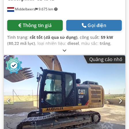
Middelbeers
9.675 km
Thông tin giá
Gọi điện
Tình trạng:
rất tốt (đã qua sử dụng)
, công suất:
59 kW
(80,22 mã lực)
, loại nhiên liệu:
diesel
, màu sắc:
trắng
,
đăng ký lần đầu:
04/2005
, Năm sản xuất:
2005
, giờ hoạt
động:
3.310 h
,
Quảng cáo nhỏ