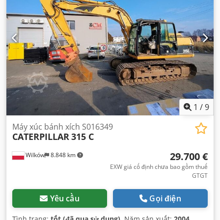
1
/
9
Máy xúc bánh xích S016349
CATERPILLAR
315 C
29.700 €
Wilków
8.848 km
EXW giá cố định chưa bao gồm thuế
GTGT
Yêu cầu
Gọi điện
Tình trạng:
tốt (đã qua sử dụng)
, Năm sản xuất:
2004
,