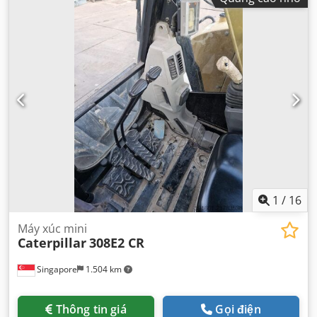
1
/
16
Máy xúc mini
Caterpillar
308E2 CR
Singapore
1.504 km
Thông tin giá
Gọi điện