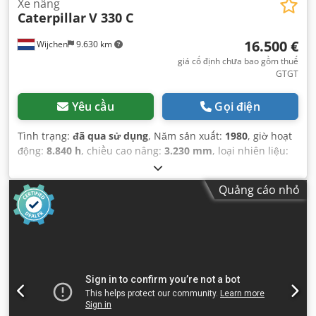
Xe nâng
Caterpillar
V 330 C
16.500 €
Wijchen
9.630 km
giá cố định chưa bao gồm thuế
GTGT
Yêu cầu
Gọi điện
Tình trạng:
đã qua sử dụng
, Năm sản xuất:
1980
, giờ hoạt
động:
8.840 h
, chiều cao nâng:
3.230 mm
, loại nhiên liệu:
diesel
, loại cột:
duplex
, chiều dài càng:
2.190 mm
, chiều
rộng càng:
2.280 mm
, tổng chiều cao:
3.560 mm
, tổng
Quảng cáo nhỏ
chiều dài:
5.070 mm
, tổng chiều rộng:
2.560 mm
, màu sắc:
xanh lam
,