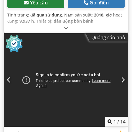
Yêu cầu
Gọi điện
Tình trạng:
đã qua sử dụng
, Năm sản xuất:
2018
, giờ hoạt
động:
9.937 h
, Thiết bị:
dẫn động bốn bánh
,
Quảng cáo nhỏ
1
/
14