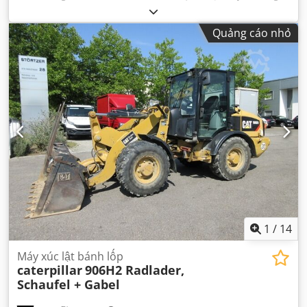
bánh răng:
tự động
, loại nhiên liệu:
diesel
, trọng lượng
không tải:
12.600 kg
, trọng lượng vận hành:
12.600 kg
, cấu
Quảng cáo nhỏ
hình trục:
4x4
, đăng ký lần đầu:
10/1998
, Năm sản xuất:
1998
, giờ hoạt động:
17.762 h
, nhiên liệu:
diesel
, Thiết bị:
càng nâng pallet, dẫn động bốn bánh
,
1
/
14
Máy xúc lật bánh lốp
caterpillar
906H2 Radlader,
Schaufel + Gabel