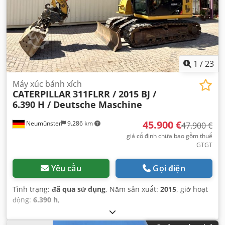
1
/
23
Máy xúc bánh xích
CATERPILLAR
311FLRR / 2015 BJ /
6.390 H / Deutsche Maschine
45.900 €
Neumünster
9.286 km
47.900 €
giá cố định chưa bao gồm thuế
GTGT
Yêu cầu
Gọi điện
Tình trạng:
đã qua sử dụng
, Năm sản xuất:
2015
, giờ hoạt
động:
6.390 h
,