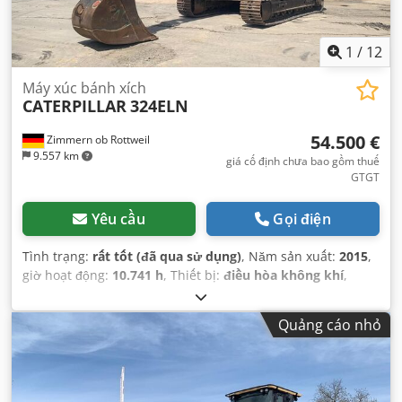
1
/
12
Máy xúc bánh xích
CATERPILLAR
324ELN
54.500 €
Zimmern ob Rottweil
9.557 km
giá cố định chưa bao gồm thuế
GTGT
Yêu cầu
Gọi điện
Tình trạng:
rất tốt (đã qua sử dụng)
, Năm sản xuất:
2015
,
giờ hoạt động:
10.741 h
, Thiết bị:
điều hòa không khí
,
Quảng cáo nhỏ