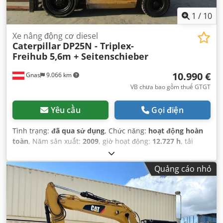
1
/
10
Xe nâng động cơ diesel
Caterpillar
DP25N - Triplex-
Freihub 5,6m + Seitenschieber
10.990 €
Gnas
9.066 km
VB chưa bao gồm thuế GTGT
Yêu cầu
Gọi điện
Tình trạng:
đã qua sử dụng
, Chức năng:
hoạt động hoàn
toàn
, Năm sản xuất:
2009
, giờ hoạt động:
12.727 h
, tải
trọng:
2.500 kg
, chiều cao nâng:
5.600 mm
, loại nhiên liệu:
diesel
, loại cột:
triplex
, chiều cao xây dựng:
2.370 mm
,
Quảng cáo nhỏ
công suất:
38 kW (51,67 mã lực)
, loại truyền động:
Diesel
,