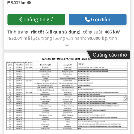
9.557 km
Thông tin giá
Gọi điện
Tình trạng:
rất tốt (đã qua sử dụng)
, công suất:
406 kW
(552,01 mã lực)
, trọng lượng vận hành:
90.000 kg
, tình
trạng xích:
60 phần trăm
, Năm sản xuất:
2015
, giờ hoạt
động:
12.866 h
, Thiết bị:
cabin, điều hòa không khí
,
Quảng cáo nhỏ