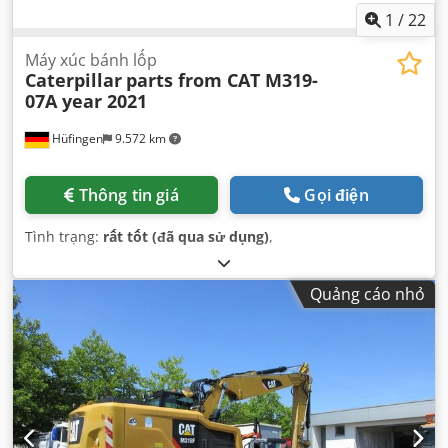
1
/
22
Máy xúc bánh lốp
Caterpillar
parts from CAT M319-
07A year 2021
Hüfingen
9.572 km
Thông tin giá
Gọi điện
Tình trạng:
rất tốt (đã qua sử dụng)
,
Quảng cáo nhỏ