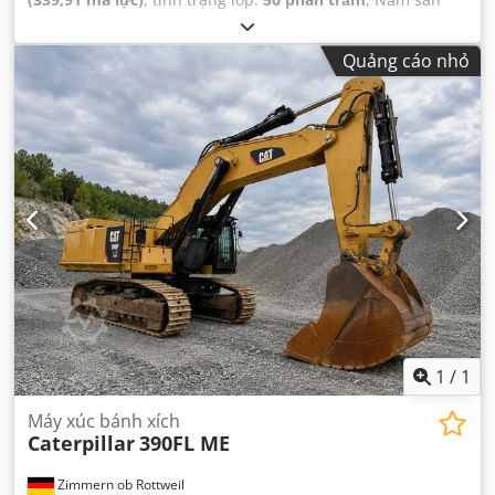
xuất:
2019
, giờ hoạt động:
11.876 h
, Thiết bị:
điều hòa
không khí
,
Quảng cáo nhỏ
1
/
1
Máy xúc bánh xích
Caterpillar
390FL ME
Zimmern ob Rottweil