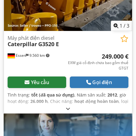
1
/
3
Máy phát điện diesel
Caterpillar
G3520 E
249.000 €
Essen
9.560 km
EXW giá cố định chưa bao gồm thuế
GTGT
Yêu cầu
Gọi điện
Tình trạng:
tốt (đã qua sử dụng)
, Năm sản xuất:
2012
, giờ
hoạt động:
26.000 h
, Chức năng:
hoạt động hoàn toàn
, loại
nhiên liệu:
khí đốt
, công suất:
2.000 kW (2.719,24 mã lực)
,
công suất danh định (biểu kiến):
2.527 kVA
, loại làm mát:
không khí
, nhiên liệu:
khí đốt dân dụng H
, điện áp đầu
vào:
10.500 V
, tần số đầu vào:
50 Hz
, loại dòng điện đầu
vào:
Điều hòa không khí
, Thiết bị:
tài liệu / sổ tay hướng