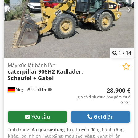
1
/
14
Máy xúc lật bánh lốp
caterpillar
906H2 Radlader,
Schaufel + Gabel
28.900 €
Singen
9.550 km
giá cố định chưa bao gồm thuế
GTGT
Yêu cầu
Gọi điện
Tình trạng:
đã qua sử dụng
, loại truyền động bánh răng:
khác
, loại nhiên liệu:
xăng
, màu sắc:
vàng
, đăng ký lần