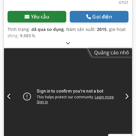
GTGT
Yêu cầu
Gọi điện
Tình trạng:
đã qua sử dụng
, Năm sản xuất:
2015
, giờ hoạt
động:
9.583 h
,
Quảng cáo nhỏ