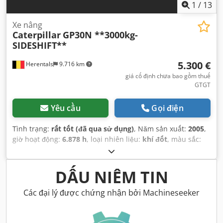
1
/
13
Xe nâng
Caterpillar
GP30N **3000kg-
SIDESHIFT**
5.300 €
Herentals
9.716 km
giá cố định chưa bao gồm thuế
GTGT
Yêu cầu
Gọi điện
Tình trạng:
rất tốt (đã qua sử dụng)
, Năm sản xuất:
2005
,
giờ hoạt động:
6.878 h
, loại nhiên liệu:
khí đốt
, màu sắc:
vàng
,
DẤU NIÊM TIN
Các đại lý được chứng nhận bởi Machineseeker