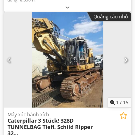
Quảng cáo nhỏ
1
/
15
Máy xúc bánh xích
Caterpillar
3 Stück! 328D
TUNNELBAG Tiefl. Schild Ripper
32...