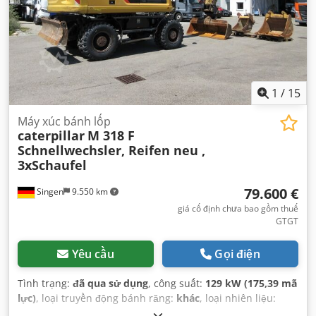
1
/
15
Máy xúc bánh lốp
caterpillar
M 318 F
Schnellwechsler, Reifen neu ,
3xSchaufel
79.600 €
Singen
9.550 km
giá cố định chưa bao gồm thuế
GTGT
Yêu cầu
Gọi điện
Tình trạng:
đã qua sử dụng
, công suất:
129 kW (175,39 mã
lực)
, loại truyền động bánh răng:
khác
, loại nhiên liệu:
diesel
, màu sắc:
vàng
, đăng ký lần đầu:
01/2019
, hạng mục