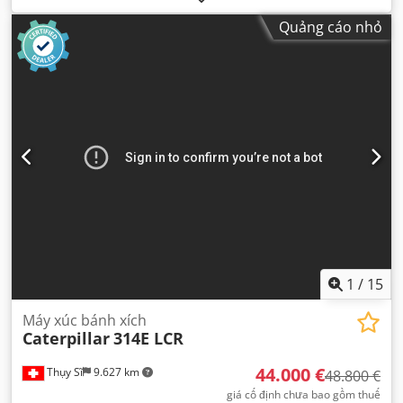
Quảng cáo nhỏ
1
/
15
Máy xúc bánh xích
Caterpillar
314E LCR
44.000 €
Thụy Sĩ
9.627 km
48.800 €
giá cố định chưa bao gồm thuế