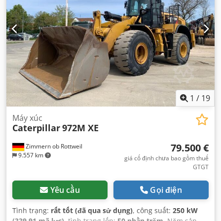
1
/
19
Máy xúc
Caterpillar
972M XE
79.500 €
Zimmern ob Rottweil
9.557 km
giá cố định chưa bao gồm thuế
GTGT
Yêu cầu
Gọi điện
Tình trạng:
rất tốt (đã qua sử dụng)
, công suất:
250 kW
(339,91 mã lực)
, tình trạng lốp:
50 phần trăm
, Năm sản