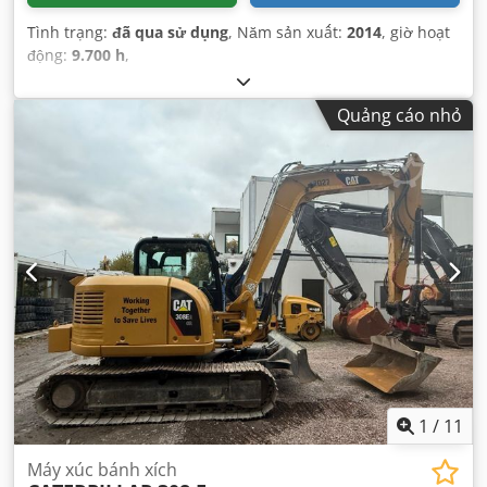
Tình trạng:
đã qua sử dụng
, Năm sản xuất:
2014
, giờ hoạt
động:
9.700 h
,
Quảng cáo nhỏ
1
/
11
Máy xúc bánh xích