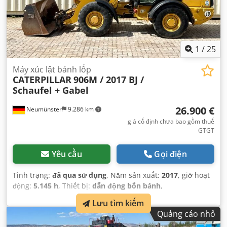
1
/
25
Máy xúc lật bánh lốp
CATERPILLAR
906M / 2017 BJ /
Schaufel + Gabel
26.900 €
Neumünster
9.286 km
giá cố định chưa bao gồm thuế
GTGT
Yêu cầu
Gọi điện
Tình trạng:
đã qua sử dụng
, Năm sản xuất:
2017
, giờ hoạt
động:
5.145 h
, Thiết bị:
dẫn động bốn bánh
,
Lưu tìm kiếm
Quảng cáo nhỏ