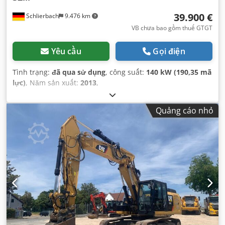
39.900 €
Schlierbach
9.476 km
VB chưa bao gồm thuế GTGT
Yêu cầu
Gọi điện
Tình trạng:
đã qua sử dụng
, công suất:
140 kW (190,35 mã
lực)
, Năm sản xuất:
2013
,
Quảng cáo nhỏ