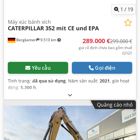
1
/
19
Máy xúc bánh xích
CATERPILLAR
352 mit CE und EPA
289.000 €
Bergkamen
9.510 km
299.000 €
giá cố định chưa bao gồm thuế
GTGT
Yêu cầu
Gọi điện
Tình trạng:
đã qua sử dụng
, Năm sản xuất:
2021
, giờ hoạt
động:
5.300 h
,
Quảng cáo nhỏ