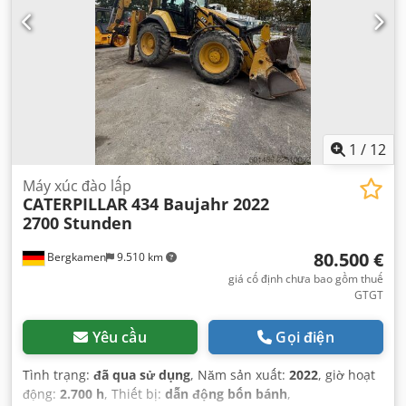
1
/
12
Máy xúc đào lấp
CATERPILLAR
434 Baujahr 2022
2700 Stunden
80.500 €
Bergkamen
9.510 km
giá cố định chưa bao gồm thuế
GTGT
Yêu cầu
Gọi điện
Tình trạng:
đã qua sử dụng
, Năm sản xuất:
2022
, giờ hoạt
động:
2.700 h
, Thiết bị:
dẫn động bốn bánh
,