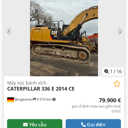
1
/
16
Máy xúc bánh xích
CATERPILLAR
336 E 2014 CE
79.900 €
Bergkamen
9.510 km
giá cố định chưa bao gồm thuế
GTGT
Yêu cầu
Gọi điện