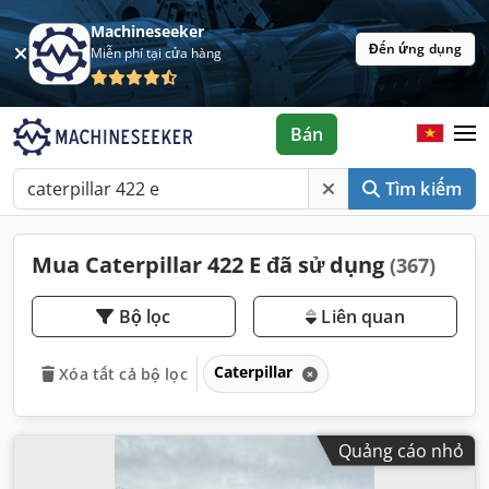
Machineseeker
Đến ứng dụng
Miễn phí tại cửa hàng
Bán
Tìm kiếm
Mua Caterpillar 422 E đã sử dụng
(367)
Bộ lọc
Liên quan
Caterpillar
Xóa tất cả bộ lọc
Quảng cáo nhỏ