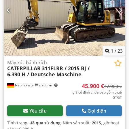
1
/
23
Máy xúc bánh xích
CATERPILLAR
311FLRR / 2015 BJ /
6.390 H / Deutsche Maschine
45.900 €
Neumünster
9.286 km
47.900 €
giá cố định chưa bao gồm thuế
GTGT
Yêu cầu
Gọi điện
Tình trạng:
đã qua sử dụng
, Năm sản xuất:
2015
, giờ hoạt
động:
6.390 h
,