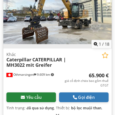
1
/
18
Khác
Caterpillar
CATERPILLAR |
MH3022 mit Greifer
65.900 €
Othmarsingen
9.609 km
giá cố định chưa bao gồm thuế
GTGT
Yêu cầu
Gọi điện
Tình trạng:
đã qua sử dụng
, Thiết bị:
bộ lọc muội than
,