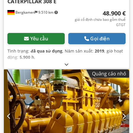
CATERPILLAR
308 E
48.900 €
Bergkamen
9.510 km
giá cố định chưa bao gồm thuế
GTGT
Yêu cầu
Gọi điện
Tình trạng:
đã qua sử dụng
, Năm sản xuất:
2019
, giờ hoạt
động:
5.900 h
,
Quảng cáo nhỏ