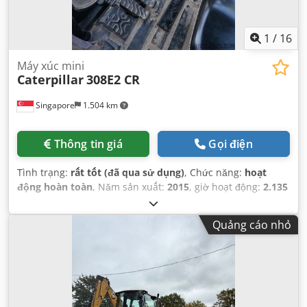
1
/
16
Máy xúc mini
Caterpillar
308E2 CR
Singapore
1.504 km
Thông tin giá
Gọi điện
Tình trạng:
rất tốt (đã qua sử dụng)
, Chức năng:
hoạt
động hoàn toàn
, Năm sản xuất:
2015
, giờ hoạt động:
2.135
h
, số máy/phương tiện:
CAT0308EPMY201796
,
Quảng cáo nhỏ