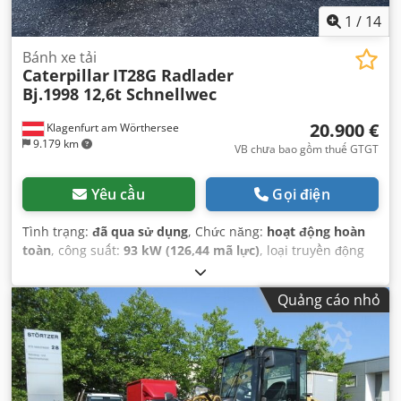
1
/
14
Bánh xe tải
Caterpillar
IT28G Radlader
Bj.1998 12,6t Schnellwec
20.900 €
Klagenfurt am Wörthersee
9.179 km
VB chưa bao gồm thuế GTGT
Yêu cầu
Gọi điện
Tình trạng:
đã qua sử dụng
, Chức năng:
hoạt động hoàn
toàn
, công suất:
93 kW (126,44 mã lực)
, loại truyền động
bánh răng:
tự động
, loại nhiên liệu:
diesel
, trọng lượng
không tải:
12.600 kg
, trọng lượng vận hành:
12.600 kg
, cấu
Quảng cáo nhỏ
hình trục:
4x4
, đăng ký lần đầu:
10/1998
, Năm sản xuất:
1998
, giờ hoạt động:
17.762 h
, nhiên liệu:
diesel
, Thiết bị:
càng nâng pallet, dẫn động bốn bánh
,