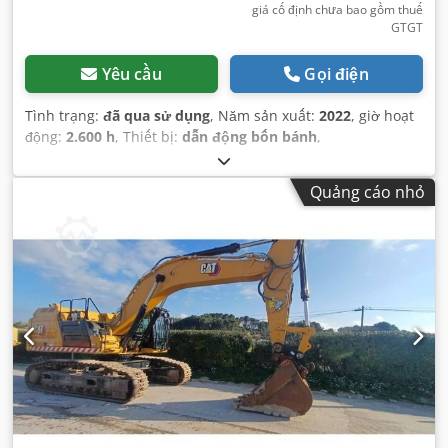
giá cố định chưa bao gồm thuế
GTGT
Yêu cầu
Gọi điện
Tình trạng:
đã qua sử dụng
, Năm sản xuất:
2022
, giờ hoạt
động:
2.600 h
, Thiết bị:
dẫn động bốn bánh
,
Quảng cáo nhỏ