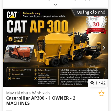
đầu:
01/2013
, hạng mục khí thải:
không có
, hệ thống treo:
khác
, Năm sản xuất:
2013
, giờ hoạt động:
3.700 h
, cabin
Quảng cáo nhỏ
lái:
khác
,
1
/
42
Máy rải nhựa bánh xích
Caterpillar
AP300 - 1 OWNER - 2
MACHINES