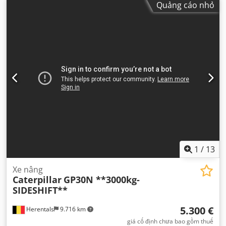
Quảng cáo nhỏ
1
/
13
Xe nâng
Caterpillar
GP30N **3000kg-
SIDESHIFT**
5.300 €
Herentals
9.716 km
giá cố định chưa bao gồm thuế