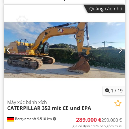
Quảng cáo nhỏ
1
/
19
Máy xúc bánh xích
CATERPILLAR
352 mit CE und EPA
289.000 €
Bergkamen
9.510 km
299.000 €
giá cố định chưa bao gồm thuế