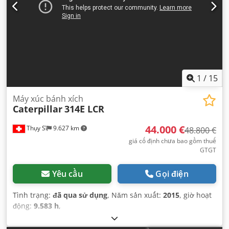
1
/
15
Máy xúc bánh xích
Caterpillar
314E LCR
44.000 €
Thụy Sĩ
9.627 km
48.800 €
giá cố định chưa bao gồm thuế
GTGT
Yêu cầu
Gọi điện
Tình trạng:
đã qua sử dụng
, Năm sản xuất:
2015
, giờ hoạt
động:
9.583 h
,