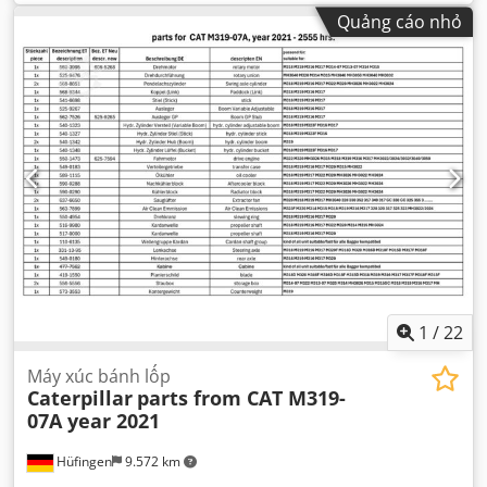
động:
12.866 h
, Thiết bị:
cabin, điều hòa không khí
,
Quảng cáo nhỏ
1
/
22
Máy xúc bánh lốp
Caterpillar
parts from CAT M319-
07A year 2021
Hüfingen
9.572 km