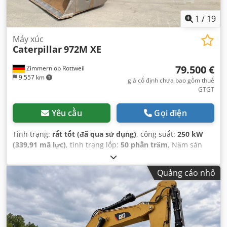
1
/
19
Máy xúc
Caterpillar
972M XE
79.500 €
Zimmern ob Rottweil
9.557 km
giá cố định chưa bao gồm thuế
GTGT
Yêu cầu
Gọi điện
Tình trạng:
rất tốt (đã qua sử dụng)
, công suất:
250 kW
(339,91 mã lực)
, tình trạng lốp:
50 phần trăm
, Năm sản
xuất:
2019
, giờ hoạt động:
11.876 h
, Thiết bị:
điều hòa
không khí
,
Quảng cáo nhỏ