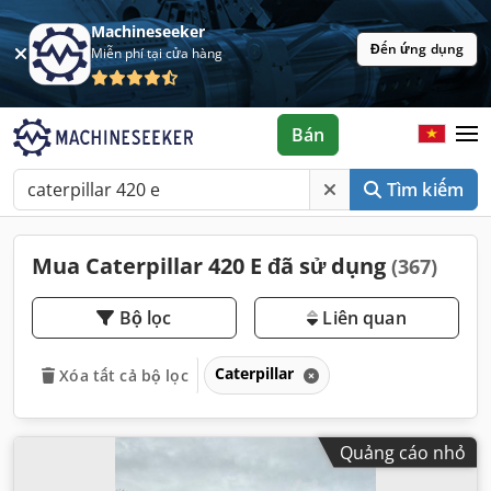
Machineseeker
Đến ứng dụng
Miễn phí tại cửa hàng
Bán
Tìm kiếm
Mua Caterpillar 420 E đã sử dụng
(367)
Bộ lọc
Liên quan
Caterpillar
Xóa tất cả bộ lọc
Quảng cáo nhỏ