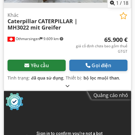
1
/
18
Khác
Caterpillar
CATERPILLAR |
MH3022 mit Greifer
65.900 €
Othmarsingen
9.609 km
giá cố định chưa bao gồm thuế
GTGT
Yêu cầu
Gọi điện
Tình trạng:
đã qua sử dụng
, Thiết bị:
bộ lọc muội than
,
Quảng cáo nhỏ