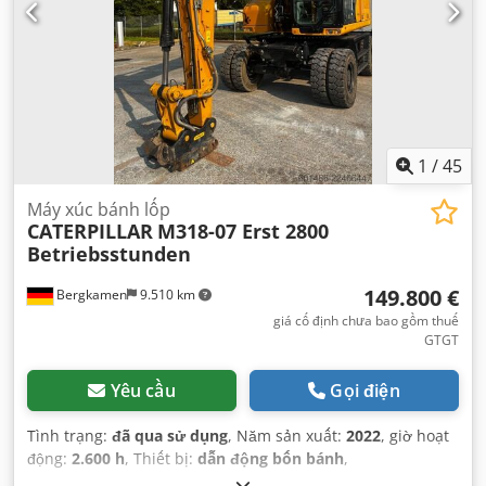
1
/
45
Máy xúc bánh lốp
CATERPILLAR
M318-07 Erst 2800
Betriebsstunden
149.800 €
Bergkamen
9.510 km
giá cố định chưa bao gồm thuế
GTGT
Yêu cầu
Gọi điện
Tình trạng:
đã qua sử dụng
, Năm sản xuất:
2022
, giờ hoạt
động:
2.600 h
, Thiết bị:
dẫn động bốn bánh
,