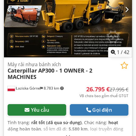
1
/
42
Máy rải nhựa bánh xích
Caterpillar
AP300 - 1 OWNER - 2
MACHINES
26.795 €
Łaziska Górne
8.783 km
27.995 €
VB chưa bao gồm thuế GTGT
Yêu cầu
Gọi điện
Tình trạng:
rất tốt (đã qua sử dụng)
, Chức năng:
hoạt
động hoàn toàn
, số km đã đi:
5.580 km
, loại truyền động
bánh răng:
hydrostat
, loại nhiên liệu:
diesel
, màu sắc: