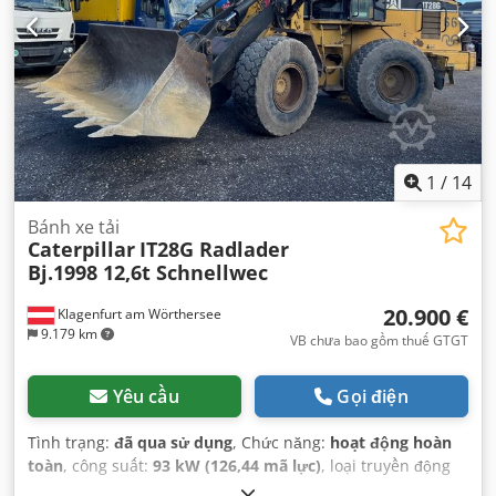
1
/
14
Bánh xe tải
Caterpillar
IT28G Radlader
Bj.1998 12,6t Schnellwec
20.900 €
Klagenfurt am Wörthersee
9.179 km
VB chưa bao gồm thuế GTGT
Yêu cầu
Gọi điện
Tình trạng:
đã qua sử dụng
, Chức năng:
hoạt động hoàn
toàn
, công suất:
93 kW (126,44 mã lực)
, loại truyền động
bánh răng:
tự động
, loại nhiên liệu:
diesel
, trọng lượng