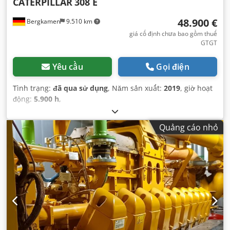
CATERPILLAR
308 E
48.900 €
Bergkamen
9.510 km
giá cố định chưa bao gồm thuế
GTGT
Yêu cầu
Gọi điện
Tình trạng:
đã qua sử dụng
, Năm sản xuất:
2019
, giờ hoạt
động:
5.900 h
,
Quảng cáo nhỏ