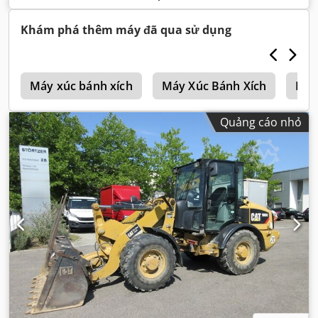
không tải:
12.600 kg
, trọng lượng vận hành:
12.600 kg
, cấu
hình trục:
4x4
, đăng ký lần đầu:
10/1998
, Năm sản xuất:
Khám phá thêm máy đã qua sử dụng
1998
, giờ hoạt động:
17.762 h
, nhiên liệu:
diesel
, Thiết bị:
càng nâng pallet, dẫn động bốn bánh
,
i
Máy xúc bánh xích
Máy Xúc Bánh Xích
Kom
Quảng cáo nhỏ