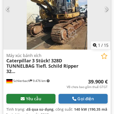
1
/
15
Máy xúc bánh xích
Caterpillar
3 Stück! 328D
TUNNELBAG Tiefl. Schild Ripper
32...
39.900 €
Schlierbach
9.476 km
VB chưa bao gồm thuế GTGT
Yêu cầu
Gọi điện
Tình trạng:
đã qua sử dụng
, công suất:
140 kW (190,35 mã