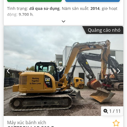
Tình trạng:
đã qua sử dụng
, Năm sản xuất:
2014
, giờ hoạt
động:
9.700 h
,
Quảng cáo nhỏ
1
/
11
Máy xúc bánh xích