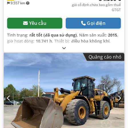
9.557 km
giá cố định chưa bao gồm thuế
GTGT
Yêu cầu
Gọi điện
Tình trạng:
rất tốt (đã qua sử dụng)
, Năm sản xuất:
2015
,
giờ hoạt động:
10.741 h
, Thiết bị:
điều hòa không khí
,
Quảng cáo nhỏ