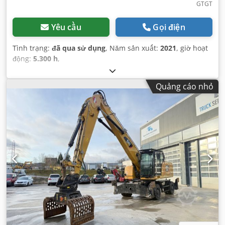
GTGT
Yêu cầu
Gọi điện
Tình trạng:
đã qua sử dụng
, Năm sản xuất:
2021
, giờ hoạt
động:
5.300 h
,
Quảng cáo nhỏ