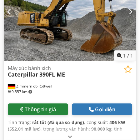
1
/
1
Máy xúc bánh xích
Caterpillar
390FL ME
Zimmern ob Rottweil
9.557 km
Thông tin giá
Gọi điện
Tình trạng:
rất tốt (đã qua sử dụng)
, công suất:
406 kW
(552,01 mã lực)
, trọng lượng vận hành:
90.000 kg
, tình
trạng xích:
60 phần trăm
, Năm sản xuất:
2015
, giờ hoạt