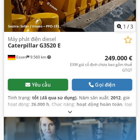
1
/
3
Máy phát điện diesel
Caterpillar
G3520 E
249.000 €
Essen
9.560 km
EXW giá cố định chưa bao gồm thuế
GTGT
Yêu cầu
Gọi điện
Tình trạng:
tốt (đã qua sử dụng)
, Năm sản xuất:
2012
, giờ
hoạt động:
26.000 h
, Chức năng:
hoạt động hoàn toàn
, loại
nhiên liệu:
khí đốt
, công suất:
2.000 kW (2.719,24 mã lực)
,
công suất danh định (biểu kiến):
2.527 kVA
, loại làm mát:
không khí
, nhiên liệu:
khí đốt dân dụng H
, điện áp đầu
vào:
10.500 V
, tần số đầu vào:
50 Hz
, loại dòng điện đầu
vào:
Điều hòa không khí
, Thiết bị:
tài liệu / sổ tay hướng