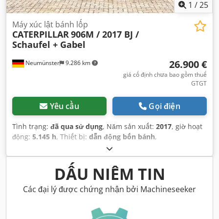
1
/
25
Máy xúc lật bánh lốp
CATERPILLAR
906M / 2017 BJ /
Schaufel + Gabel
26.900 €
Neumünster
9.286 km
giá cố định chưa bao gồm thuế
GTGT
Yêu cầu
Gọi điện
Tình trạng:
đã qua sử dụng
, Năm sản xuất:
2017
, giờ hoạt
động:
5.145 h
, Thiết bị:
dẫn động bốn bánh
,
DẤU NIÊM TIN
Các đại lý được chứng nhận bởi Machineseeker