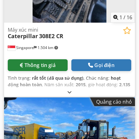
1
/
16
Máy xúc mini
Caterpillar
308E2 CR
Singapore
1.504 km
Thông tin giá
Gọi điện
Tình trạng:
rất tốt (đã qua sử dụng)
, Chức năng:
hoạt
động hoàn toàn
, Năm sản xuất:
2015
, giờ hoạt động:
2.135
h
, số máy/phương tiện:
CAT0308EPMY201796
,
Quảng cáo nhỏ