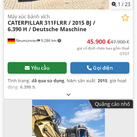
1
/
23
Máy xúc bánh xích
CATERPILLAR
311FLRR / 2015 BJ /
6.390 H / Deutsche Maschine
45.900 €
Neumünster
9.286 km
47.900 €
giá cố định chưa bao gồm thuế
GTGT
Yêu cầu
Gọi điện
Tình trạng:
đã qua sử dụng
, Năm sản xuất:
2015
, giờ hoạt
động:
6.390 h
,
Quảng cáo nhỏ