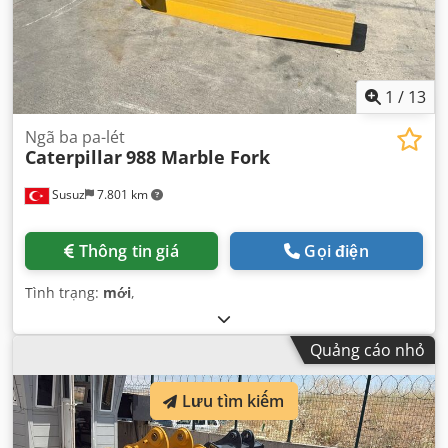
1
/
13
Ngã ba pa-lét
Caterpillar
988 Marble Fork
Susuz
7.801 km
Thông tin giá
Gọi điện
Tình trạng:
mới
,
Quảng cáo nhỏ
Lưu tìm kiếm