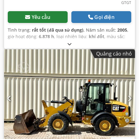
GTGT
Yêu cầu
Gọi điện
Tình trạng:
rất tốt (đã qua sử dụng)
, Năm sản xuất:
2005
,
giờ hoạt động:
6.878 h
, loại nhiên liệu:
khí đốt
, màu sắc:
vàng
,
Quảng cáo nhỏ