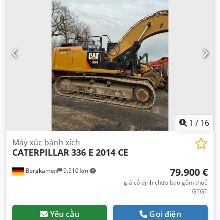
1
/
16
Máy xúc bánh xích
CATERPILLAR
336 E 2014 CE
79.900 €
Bergkamen
9.510 km
giá cố định chưa bao gồm thuế
GTGT
Yêu cầu
Gọi điện