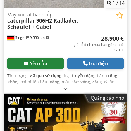
1
/
14
Máy xúc lật bánh lốp
caterpillar
906H2 Radlader,
Schaufel + Gabel
28.900 €
Singen
9.550 km
giá cố định chưa bao gồm thuế
GTGT
Yêu cầu
Gọi điện
Tình trạng:
đã qua sử dụng
, loại truyền động bánh răng:
khác
, loại nhiên liệu:
xăng
, màu sắc:
vàng
, đăng ký lần
đầu:
01/2013
, hạng mục khí thải:
không có
, hệ thống treo:
khác
, Năm sản xuất:
2013
, giờ hoạt động:
3.700 h
, cabin
Quảng cáo nhỏ
lái:
khác
,