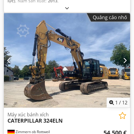
lực)
, Năm sản xuất:
2013
,
Quảng cáo nhỏ
1
/
12
Máy xúc bánh xích
CATERPILLAR
324ELN
54.500 €
Zimmern ob Rottweil