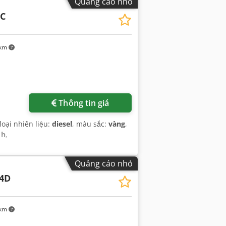
Quảng cáo nhỏ
6C
 km
Thông tin giá
 loại nhiên liệu:
diesel
, màu sắc:
vàng
,
 h
,
Quảng cáo nhỏ
4D
 km