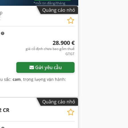
*mỗi tin đăng/tháng
Quảng cáo nhỏ
ốp
C
m
28.900 €
giá cố định chưa bao gồm thuế
GTGT
Gửi yêu cầu
àu sắc:
cam
, trọng lượng vận hành:
Quảng cáo nhỏ
2 CR