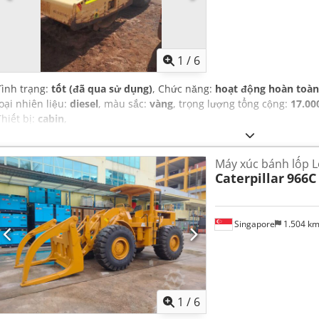
1
/
6
Tình trạng:
tốt (đã qua sử dụng)
, Chức năng:
hoạt động hoàn toàn
loại nhiên liệu:
diesel
, màu sắc:
vàng
, trọng lượng tổng cộng:
17.00
Thiết bị:
cabin
,
Máy xúc bánh lốp L
Caterpillar
966C
Singapore
1.504 k
1
/
6