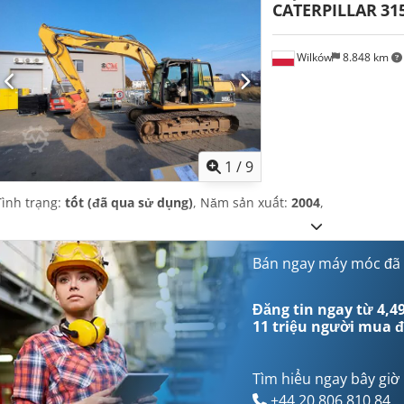
CATERPILLAR
31
Wilków
8.848 km
1
/
9
Tình trạng:
tốt (đã qua sử dụng)
, Năm sản xuất:
2004
,
Bán ngay máy móc đã
Đăng tin ngay từ 4,49
11 triệu người mua
đ
Tìm hiểu ngay bây giờ
+44 20 806 810 84