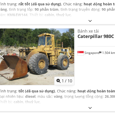
Tình trạng:
rất tốt (đã qua sử dụng)
, Chức năng:
hoạt động hoàn 
vàng
, tình trạng lốp:
90 phần trăm
, tình trạng truyền động:
90 phầ
tiện:
KM&EW144
, Thiết bị:
cabin, thuỷ lực
,
Bánh xe tải
Caterpillar
980C
Singapore
1.504 k
1
/
10
Tình trạng:
tốt (đã qua sử dụng)
, Chức năng:
hoạt động hoàn toàn
loại nhiên liệu:
diesel
, màu sắc:
vàng
, trọng lượng tổng cộng:
26.30
Thiết bị:
cabin, thuỷ lực
,