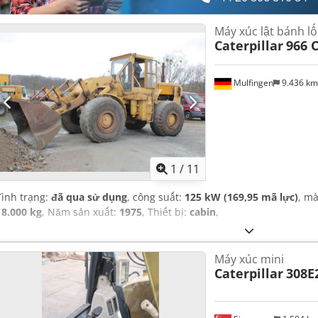
Máy xúc lật bánh l
Caterpillar
966 
Mulfingen
9.436 k
1
/
11
Tình trạng:
đã qua sử dụng
, công suất:
125 kW (169,95 mã lực)
, m
18.000 kg
, Năm sản xuất:
1975
, Thiết bị:
cabin
,
Máy xúc mini
Caterpillar
308E