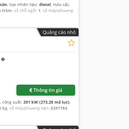
toàn
, loại nhiên liệu:
diesel
, màu sắc:
n trăm
, số chỗ ngồi:
1
, số máy/phương
Quảng cáo nhỏ
m
Thông tin giá
, công suất:
201 kW (273,28 mã lực)
,
0 kg
, số máy/phương tiện:
63X1784
,