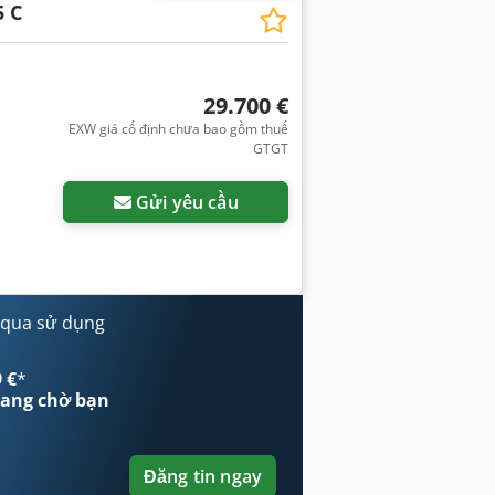
5 C
29.700 €
EXW giá cố định chưa bao gồm thuế
GTGT
Gửi yêu cầu
 qua sử dụng
 €
*
ang chờ bạn
Đăng tin ngay