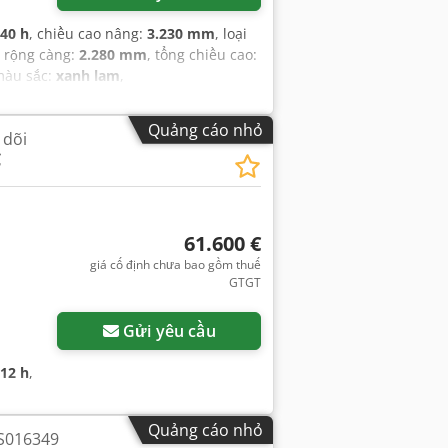
840 h
, chiều cao nâng:
3.230 mm
, loại
u rộng càng:
2.280 mm
, tổng chiều cao:
màu sắc:
xanh lam
,
Quảng cáo nhỏ
 dõi
C
61.600 €
giá cố định chưa bao gồm thuế
GTGT
Gửi yêu cầu
912 h
,
Quảng cáo nhỏ
 S016349