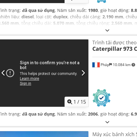
Tình trạng:
đã qua sử dụng
, Năm sản xuất:
1980
, giờ hoạt động:
8.
nhiên liệu:
diesel
, loại cột:
duplex
, chiều dài càng:
2.190 mm
, chiề
3.560 mm
, tổng chiều dài:
5.070 mm
, tổng chiều rộng:
2.560 mm
, 
Trình tải được theo
Caterpillar
973 
Pháp
10.084 km
1
/
15
Tình trạng:
đã qua sử dụng
, Năm sản xuất:
2006
, giờ hoạt động:
6.
Máy xúc bánh xích