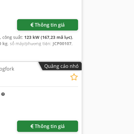
Thông tin giá
, công suất:
123 kW (167,23 mã lực)
,
0 kg
, số máy/phương tiện:
JCP00107
,
Quảng cáo nhỏ
ogfork
m
Thông tin giá