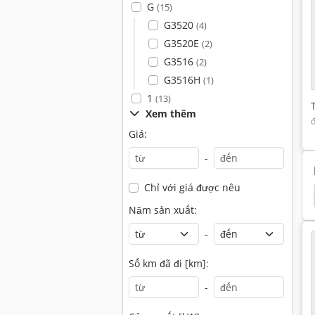
G
(15)
G3520
(4)
G3520E
(2)
G3516
(2)
G3516H
(1)
1
(13)
Xem thêm
Giá:
-
Chỉ với giá được nêu
an Máy Xúc Bánh Xích
Hitachi Máy Xúc Bánh Xích
Năm sản xuất:
-
Số km đã đi [km]:
-