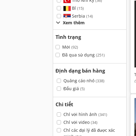
Thổ Nhĩ Kỳ
(36)
Bỉ
(15)
Serbia
(14)
Xem thêm
Tình trạng
Mới
(92)
Đã qua sử dụng
(251)
Định dạng bán hàng
Quảng cáo nhỏ
(338)
Đấu giá
(5)
Chi tiết
Chỉ với hình ảnh
(341)
Chỉ với video
(34)
Chỉ các đại lý đã được xác