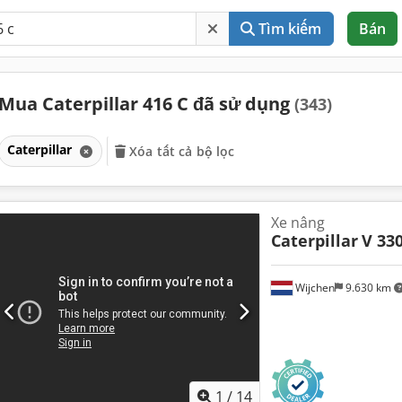
Tìm kiếm
Bán
Mua Caterpillar 416 C đã sử dụng
(343)
Caterpillar
Xóa tất cả bộ lọc
Xe nâng
Caterpillar
V 330
Wijchen
9.630 km
1
/
14