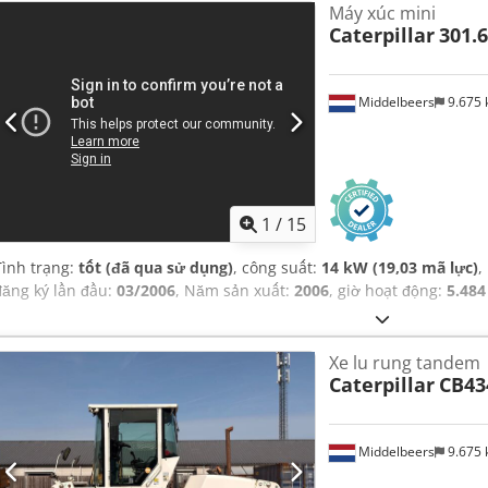
Máy xúc mini
Caterpillar
301.
Middelbeers
9.675
1
/
15
Tình trạng:
tốt (đã qua sử dụng)
, công suất:
14 kW (19,03 mã lực)
,
đăng ký lần đầu:
03/2006
, Năm sản xuất:
2006
, giờ hoạt động:
5.484
Xe lu rung tandem
Caterpillar
CB43
Middelbeers
9.675