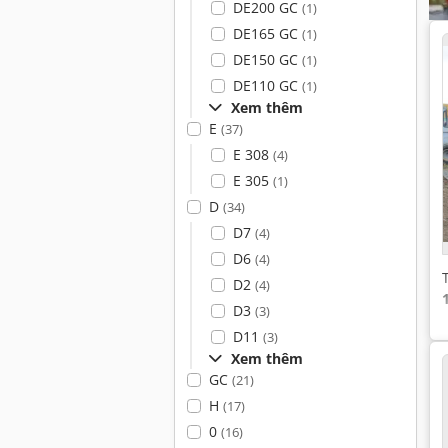
DE200 GC
(1)
DE165 GC
(1)
DE150 GC
(1)
DE110 GC
(1)
Xem thêm
E
(37)
E 308
(4)
E 305
(1)
D
(34)
D7
(4)
D6
(4)
D2
(4)
D3
(3)
D11
(3)
Xem thêm
GC
(21)
H
(17)
0
(16)