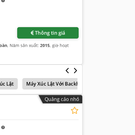
m
Thông tin giá
toàn
, Năm sản xuất:
2015
, giờ hoạt
úc Lật
Máy Xúc Lật Với Backhoe
Bánh Xe Tải
Quảng cáo nhỏ
m