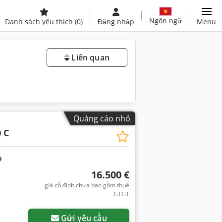
Ngôn ngữ
Danh sách yêu thích
(0)
Đăng nhập
Menu
Liên quan
Quảng cáo nhỏ
 C
16.500 €
giá cố định chưa bao gồm thuế
GTGT
Gửi yêu cầu