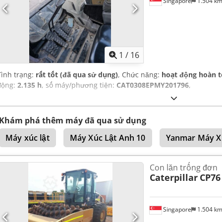
Singapore
1.504 k
1
/
16
Tình trạng:
rất tốt (đã qua sử dụng)
, Chức năng:
hoạt động hoàn 
động:
2.135 h
, số máy/phương tiện:
CAT0308EPMY201796
,
Khám phá thêm máy đã qua sử dụng
Máy xúc lật
Máy Xúc Lật Anh 10
Yanmar Máy X
Con lăn trống đơn
Caterpillar
CP76
Singapore
1.504 k