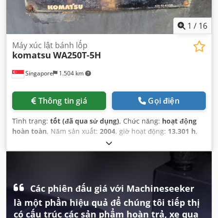
1
/
16
Máy xúc lật bánh lốp
komatsu
WA250T-5H
Singapore
1.504 km
Thông tin giá
Gọi điện
Tình trạng:
tốt (đã qua sử dụng)
, Chức năng:
hoạt động
hoàn toàn
, Năm sản xuất:
2004
, giờ hoạt động:
13.301 h
,
số máy/phương tiện:
H60167
,
Các phiên đấu giá với Machineseeker
là một phần hiệu quả để chúng tôi tiếp thị
có cấu trúc các sản phẩm hoàn trả, xe qua