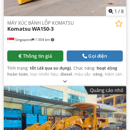
1
/
8
MÁY XÚC BÁNH LỐP KOMATSU
Komatsu
WA150-3
Singapore
1.504 km
Thông tin giá
Gọi điện
Tình trạng:
tốt (đã qua sử dụng)
, Chức năng:
hoạt động
hoàn toàn
, loại nhiên liệu:
diesel
, màu sắc:
vàng
, Năm sản
xuất:
1997
, giờ hoạt động:
7.028 h
,
Quảng cáo nhỏ