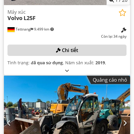
1
/
20
Máy xúc
Volvo
L25F
Tettnang
9.499 km
Còn lại 34 ngày
Chi tiết
Tình trạng:
đã qua sử dụng
, Năm sản xuất:
2019
,
Quảng cáo nhỏ