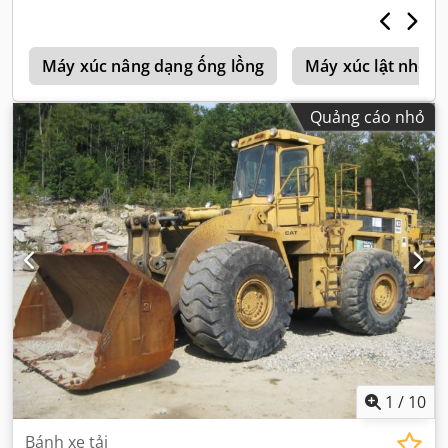
p
Máy xúc nâng dạng ống lồng
Máy xúc lật nhỏ g
Quảng cáo nhỏ
1
/
10
Bánh xe tải