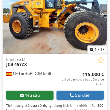
1
/
15
Bánh xe tải
JCB
457ZX
115.000 €
Tây Ban Nha
10.501 km
giá cố định chưa bao gồm thuế
GTGT
Yêu cầu
Gọi điện
Tình trạng:
đã qua sử dụng
, dung tích bình nhiên liệu:
300