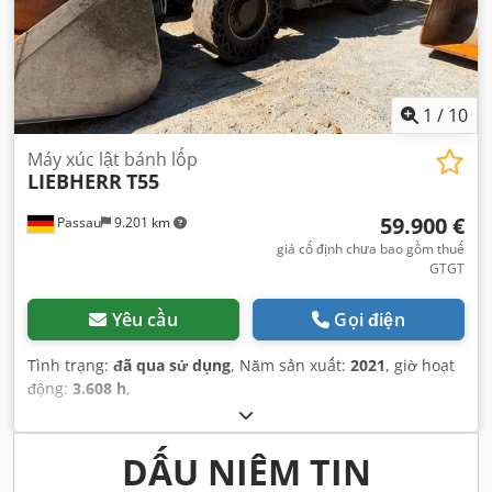
1
/
10
Máy xúc lật bánh lốp
LIEBHERR
T55
59.900 €
Passau
9.201 km
giá cố định chưa bao gồm thuế
GTGT
Yêu cầu
Gọi điện
Tình trạng:
đã qua sử dụng
, Năm sản xuất:
2021
, giờ hoạt
động:
3.608 h
,
DẤU NIÊM TIN