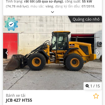
Tình trạng:
rất tốt (đã qua sử dụng)
, công suất:
55 kW
(74,78 mã lực)
, màu sắc:
vàng
, đăng ký lần đầu:
07/2018
,
Năm sản xuất:
2018
, giờ hoạt động:
5.014 h
, Thiết bị:
cabin,
máy tính trên xe
,
Quảng cáo nhỏ
1
/
15
Bánh xe tải
JCB
427 HTS5