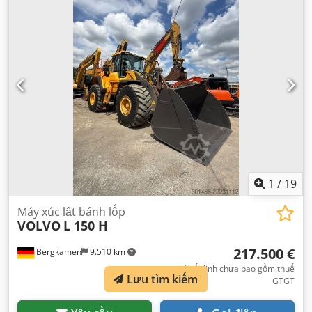
1
/
19
Máy xúc lật bánh lốp
VOLVO
L 150 H
217.500 €
Bergkamen
9.510 km
giá cố định chưa bao gồm thuế
Lưu tìm kiếm
GTGT