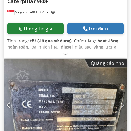
Caterpillar
980F
Singapore
1.504 km
Thông tin giá
Gọi điện
Tình trạng:
tốt (đã qua sử dụng)
, Chức năng:
hoạt động
hoàn toàn
, loại nhiên liệu:
diesel
, màu sắc:
vàng
, trọng
lượng vận hành:
22.000 kg
, số chỗ ngồi:
1
, Năm sản xuất:
1994
, số máy/phương tiện:
8CJ01246
, Thiết bị:
cabin
,
Quảng cáo nhỏ