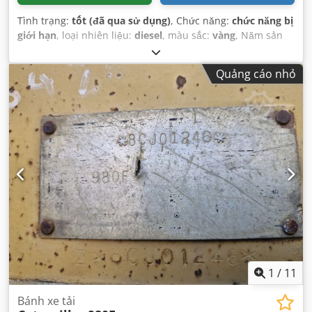
Tình trạng:
tốt (đã qua sử dụng)
, Chức năng:
chức năng bị
giới hạn
, loại nhiên liệu:
diesel
, màu sắc:
vàng
, Năm sản
xuất:
1996
, số máy/phương tiện:
50032
, Thiết bị:
cabin,
thuỷ lực
,
Quảng cáo nhỏ
1
/
11
Bánh xe tải