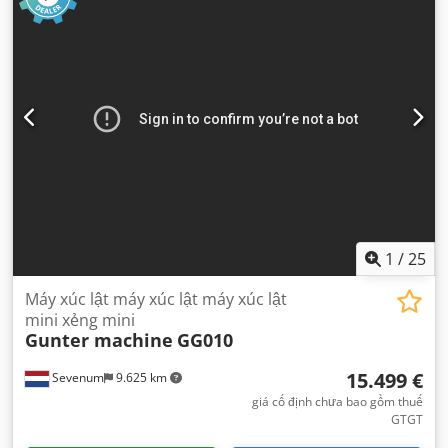
lượng vận hành:
4.200 kg
, trọng lượng tải tối đa:
1.900 kg
,
công suất nâng:
1.900 kg/m
, chiều cao nâng:
6.015 mm
,
kích thước lốp xe:
400/60-15.5
, tình trạng lốp:
100 phần
trăm
, tình trạng truyền động:
100 phần trăm
, tình trạng
xích:
100 phần trăm
, cấu hình trục:
4x4
, số chỗ ngồi:
1
,
đăng ký lần đầu:
01/2026
, hạng mục khí thải:
Euro 5
, loại
cột:
kính viễn vọng
, phanh:
khác
, Năm sản xuất:
2026
, giờ
hoạt động:
1 h
, số máy/phương tiện:
GG1900T
, Thiết bị:
cabin, dẫn động bốn bánh, thuỷ lực, đèn pha bổ sung
,
1
/
25
Máy xúc lật máy xúc lật máy xúc lật
mini xẻng mini
Gunter machine
GG010
15.499 €
Sevenum
9.625 km
giá cố định chưa bao gồm thuế
GTGT