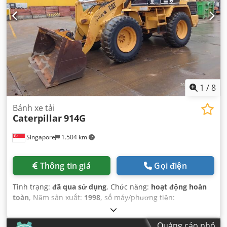
1
/
8
Bánh xe tải
Caterpillar
914G
Singapore
1.504 km
Thông tin giá
Gọi điện
Tình trạng:
đã qua sử dụng
, Chức năng:
hoạt động hoàn
toàn
, Năm sản xuất:
1998
, số máy/phương tiện:
9WM00651
,
Quảng cáo nhỏ