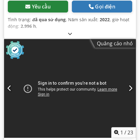
Yêu cầu
Gọi điện
Tình trạng:
đã qua sử dụng
, Năm sản xuất:
2022
, giờ hoạt
động:
2.996 h
,
Quảng cáo nhỏ
1
/
23