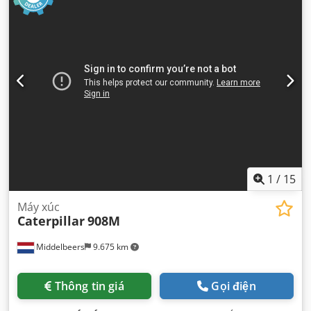
kg
, công suất nâng:
600 kg/m
, kích thước lốp xe:
26x12.00-
12
, tình trạng lốp:
100 phần trăm
, tình trạng truyền động:
100 phần trăm
, tình trạng xích:
100 phần trăm
, cấu hình
trục:
2 trục
, số chỗ ngồi:
1
, đăng ký lần đầu:
07/2026
, hạng
mục khí thải:
Euro 5
, dung tích gầu xúc:
0,3 m³
, bề rộng
gầu đào:
1.140 mm
, Thiết bị:
dẫn động bốn bánh, đèn pha
bổ sung
,
1
/
15
Máy xúc
Caterpillar
908M
Middelbeers
9.675 km
Thông tin giá
Gọi điện