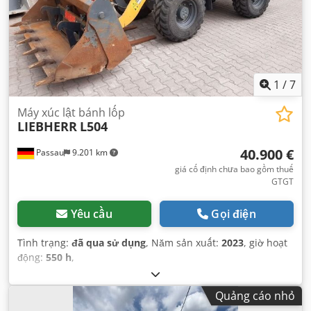
1
/
7
Máy xúc lật bánh lốp
LIEBHERR
L504
40.900 €
Passau
9.201 km
giá cố định chưa bao gồm thuế
GTGT
Yêu cầu
Gọi điện
Tình trạng:
đã qua sử dụng
, Năm sản xuất:
2023
, giờ hoạt
động:
550 h
,
Quảng cáo nhỏ