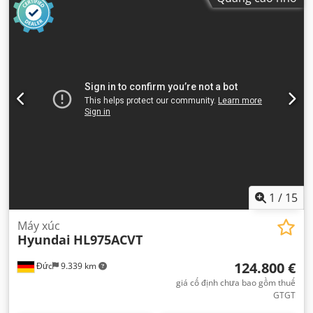
1
/
15
Máy xúc
Hyundai
HL975ACVT
124.800 €
Đức
9.339 km
giá cố định chưa bao gồm thuế
GTGT