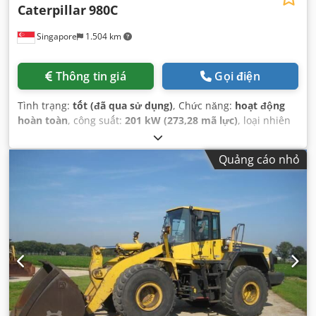
Caterpillar
980C
Singapore
1.504 km
Thông tin giá
Gọi điện
Tình trạng:
tốt (đã qua sử dụng)
, Chức năng:
hoạt động
hoàn toàn
, công suất:
201 kW (273,28 mã lực)
, loại nhiên
liệu:
diesel
, màu sắc:
vàng
, trọng lượng tổng cộng:
26.300
kg
, số máy/phương tiện:
63X1784
, Thiết bị:
cabin, thuỷ lực
,
Quảng cáo nhỏ