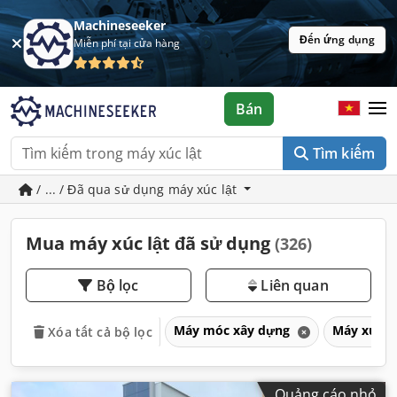
Machineseeker
Đến ứng dụng
Miễn phí tại cửa hàng
Bán
Tìm kiếm
/ ... / Đã qua sử dụng máy xúc lật
Mua máy xúc lật đã sử dụng
(326)
Bộ lọc
Liên quan
Máy móc xây dựng
Máy xúc l
Xóa tất cả bộ lọc
Quảng cáo nhỏ