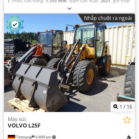
l
, chiều cao nâng:
1.310 mm
, Năm sản xuất:
2021
, giờ hoạt
động:
5.470 h
,
Nhấp chuột ra ngoài
1
/
16
Máy xúc
VOLVO
L25F
Tettnang
9.499 km