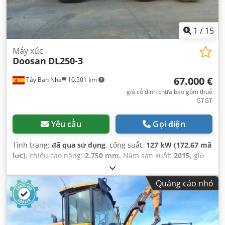
1
/
15
Máy xúc
Doosan
DL250-3
67.000 €
Tây Ban Nha
10.501 km
giá cố định chưa bao gồm thuế
GTGT
Yêu cầu
Gọi điện
Tình trạng:
đã qua sử dụng
, công suất:
127 kW (172,67 mã
lực)
, chiều cao nâng:
2.750 mm
, Năm sản xuất:
2015
, giờ
hoạt động:
7.404 h
,
Quảng cáo nhỏ