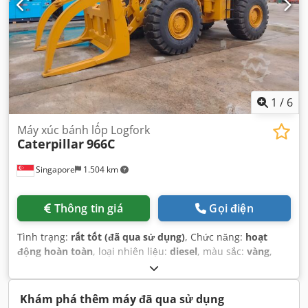
1
/
6
Máy xúc bánh lốp Logfork
Caterpillar
966C
Singapore
1.504 km
Thông tin giá
Gọi điện
Tình trạng:
rất tốt (đã qua sử dụng)
, Chức năng:
hoạt
động hoàn toàn
, loại nhiên liệu:
diesel
, màu sắc:
vàng
,
tình trạng lốp:
90 phần trăm
, tình trạng truyền động:
90
phần trăm
, số chỗ ngồi:
1
, số máy/phương tiện:
KM&EW144
, Thiết bị:
cabin, thuỷ lực
,
Khám phá thêm máy đã qua sử dụng