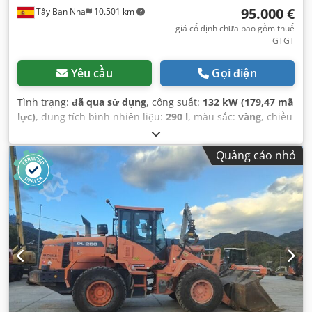
95.000 €
Tây Ban Nha
10.501 km
giá cố định chưa bao gồm thuế
GTGT
Yêu cầu
Gọi điện
Tình trạng:
đã qua sử dụng
, công suất:
132 kW (179,47 mã
lực)
, dung tích bình nhiên liệu:
290 l
, màu sắc:
vàng
, chiều
cao nâng:
2.800 mm
, Năm sản xuất:
2021
, giờ hoạt động:
3.443 h
,
Quảng cáo nhỏ