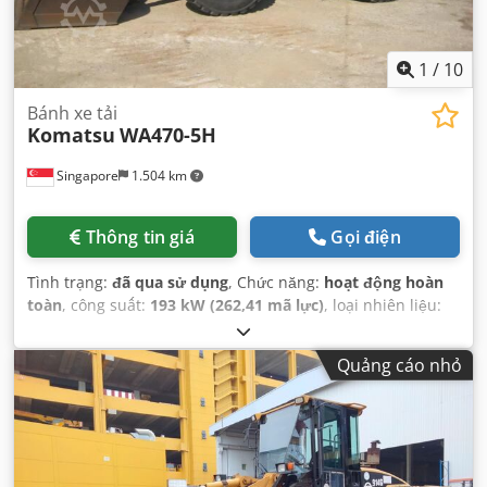
1
/
10
Bánh xe tải
Komatsu
WA470-5H
Singapore
1.504 km
Thông tin giá
Gọi điện
Tình trạng:
đã qua sử dụng
, Chức năng:
hoạt động hoàn
toàn
, công suất:
193 kW (262,41 mã lực)
, loại nhiên liệu:
diesel
, màu sắc:
vàng
, trọng lượng vận hành:
24.000 kg
,
tình trạng lốp:
70 phần trăm
, Năm sản xuất:
2002
, số
Quảng cáo nhỏ
máy/phương tiện:
50561
,