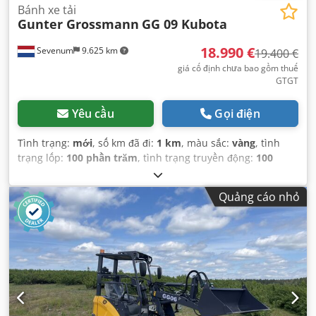
Bánh xe tải
Gunter Grossmann
GG 09 Kubota
18.990 €
Sevenum
9.625 km
19.400 €
giá cố định chưa bao gồm thuế
GTGT
Yêu cầu
Gọi điện
Tình trạng:
mới
, số km đã đi:
1 km
, màu sắc:
vàng
, tình
trạng lốp:
100 phần trăm
, tình trạng truyền động:
100
phần trăm
, tình trạng xích:
100 phần trăm
, cấu hình trục:
2 trục
, số chỗ ngồi:
1
, hạng mục khí thải:
Euro 5
, Năm sản
Quảng cáo nhỏ
xuất:
2025
, Thiết bị:
cabin, dẫn động bốn bánh, đèn pha
bổ sung
,