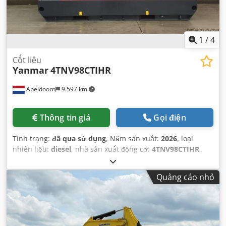
1
/
4
Cốt liệu
Yanmar
4TNV98CTIHR
Apeldoorn
9.597 km
Thông tin giá
Gọi điện
Tình trạng:
đã qua sử dụng
, Năm sản xuất:
2026
, loại
nhiên liệu:
diesel
, nhà sản xuất động cơ:
4TNV98CTIHR
,
Quảng cáo nhỏ