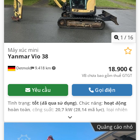
1
/
16
Máy xúc mini
Yanmar
Vio 38
18.900 €
Detmold
9.418 km
VB chưa bao gồm thuế GTGT
Yêu cầu
Gọi điện
Tình trạng:
tốt (đã qua sử dụng)
, Chức năng:
hoạt động
hoàn toàn
, công suất:
20,7 kW (28,14 mã lực)
, loại nhiên
liệu:
diesel
, trọng lượng vận hành:
3.885 kg
, Năm sản xuất:
2014
, giờ hoạt động:
5.640 h
, Thiết bị:
cabin
,
Quảng cáo nhỏ