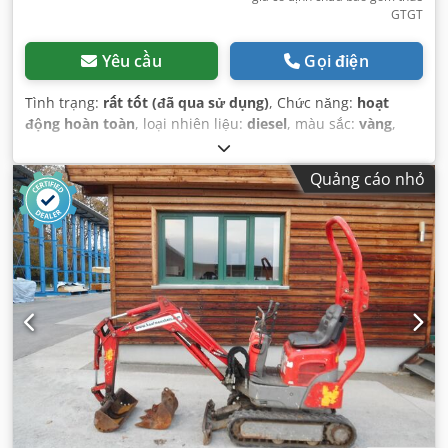
GTGT
Yêu cầu
Gọi điện
Tình trạng:
rất tốt (đã qua sử dụng)
, Chức năng:
hoạt
động hoàn toàn
, loại nhiên liệu:
diesel
, màu sắc:
vàng
,
trọng lượng tổng cộng:
7.720 kg
, số chỗ ngồi:
1
, loại cột:
mono (đơn, đơn nhất)
, Năm sản xuất:
2006
, giờ hoạt
Quảng cáo nhỏ
động:
11.381 h
, Thiết bị:
búa thủy lực, dải xích cao su,
thuỷ lực, tiếng ồn thấp, đèn pha bổ sung
,