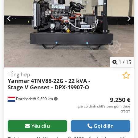
1
/
15
Tổng hợp
Yanmar
4TNV88-22G - 22 kVA -
Stage V Genset - DPX-19907-O
9.250 €
Dordrecht
9.699 km
giá cố định chưa bao gồm thuế
GTGT
Yêu cầu
Gọi điện