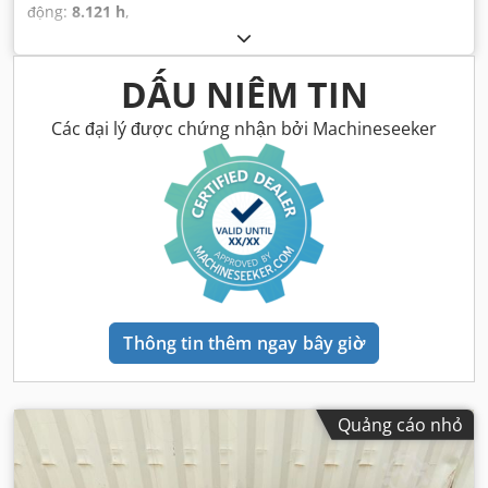
động:
8.121 h
,
DẤU NIÊM TIN
Các đại lý được chứng nhận bởi Machineseeker
Thông tin thêm ngay bây giờ
Quảng cáo nhỏ