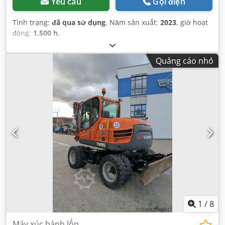
Yêu cầu
Gọi điện
Tình trạng:
đã qua sử dụng
, Năm sản xuất:
2023
, giờ hoạt
động:
1.500 h
,
Quảng cáo nhỏ
1
/
8
Máy xúc bánh lốp