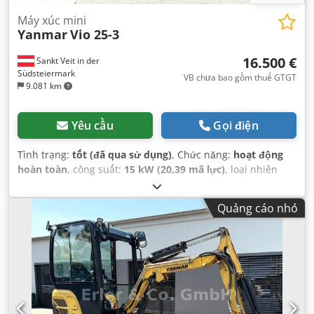
Máy xúc mini
Yanmar
Vio 25-3
16.500 €
Sankt Veit in der
Südsteiermark
VB chưa bao gồm thuế GTGT
9.081 km
Yêu cầu
Gọi điện
Tình trạng:
tốt (đã qua sử dụng)
, Chức năng:
hoạt động
hoàn toàn
, công suất:
15 kW (20,39 mã lực)
, loại nhiên
liệu:
diesel
, trọng lượng không tải:
2.770 kg
, Năm sản xuất:
2010
, giờ hoạt động:
3.743 h
, Thiết bị:
dải xích cao su
,
Quảng cáo nhỏ