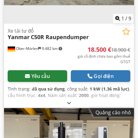
1
/
9
Xe tải tự đổ
Yanmar
C50R Raupendumper
18.500 €
Ober-Mörlen
9.482 km
18.900 €
giá cố định chưa bao gồm thuế
GTGT
Yêu cầu
Gọi điện
Tình trạng:
đã qua sử dụng
, công suất:
1 kW (1,36 mã lực)
,
cấu hình trục:
4x4
, Năm sản xuất:
2000
, giờ hoạt động:
2.394 h
, Thiết bị:
dẫn động bốn bánh
,
Quảng cáo nhỏ