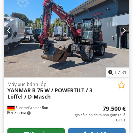
1
/
31
Máy xúc bánh lốp
YANMAR
B 75 W / POWERTILT / 3
Löffel / D-Masch
79.500 €
Ruhstorf an der Rott
9.211 km
giá cố định chưa bao gồm thuế
GTGT