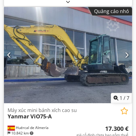
Quảng cáo nhỏ
1
/
7
Máy xúc mini bánh xích cao su
Yanmar
ViO75-A
17.300 €
Huércal de Almería
10.842 km
giá cố định chưa bao gồm thuế