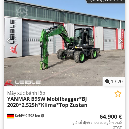
1
/
20
Máy xúc bánh lốp
YANMAR
B95W Mobilbagger*BJ
2020*2.525h*Klima*Top Zustan
64.900 €
Kehl
9.598 km
giá cố định chưa bao gồm thuế
GTGT