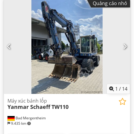
Quảng cáo nhỏ
cabin, dải xích cao su, thủy lực bộ kẹp, điều hòa không
khí
,
1
/
14
Máy xúc bánh lốp
Yanmar Schaeff
TW110
Bad Mergentheim
9.435 km