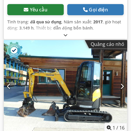
Yêu cầu
Gọi điện
Tình trạng:
đã qua sử dụng
, Năm sản xuất:
2017
, giờ hoạt
động:
3.149 h
, Thiết bị:
dẫn động bốn bánh
,
Quảng cáo nhỏ
1
/
16