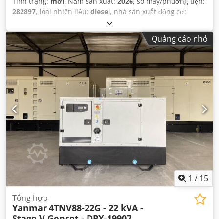
Tình trạng:
mới
, Năm sản xuất:
2026
, số máy/phương tiện:
282897
, loại nhiên liệu:
diesel
, nhà sản xuất động cơ:
Yanmar 4TNV88-22G
,
Quảng cáo nhỏ
1
/
15
Tổng hợp
Yanmar
4TNV88-22G - 22 kVA -
Stage V Genset - DPX-19907