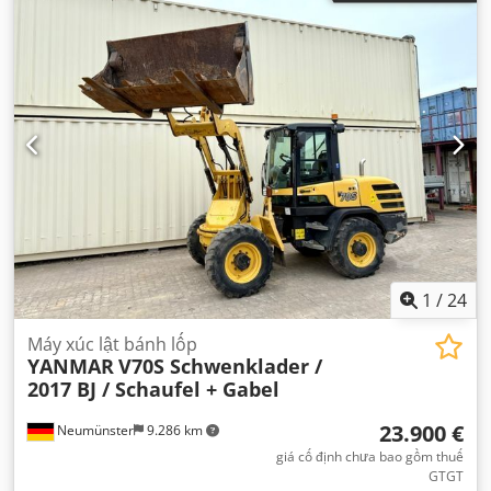
1
/
24
Máy xúc lật bánh lốp
YANMAR
V70S Schwenklader /
2017 BJ / Schaufel + Gabel
23.900 €
Neumünster
9.286 km
giá cố định chưa bao gồm thuế
GTGT