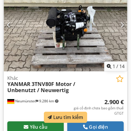
1
/
14
Khác
YANMAR
3TNV80F Motor /
Unbenutzt / Neuwertig
2.900 €
Neumünster
9.286 km
giá cố định chưa bao gồm thuế
GTGT
Lưu tìm kiếm
Yêu cầu
Gọi điện