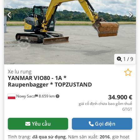
1
/
9
Xe lu rung
YANMAR
VIO80 - 1A *
Raupenbagger * TOPZUSTAND
34.900 €
Nowy Sacz
8.659 km
giá cố định chưa bao gồm thuế
GTGT
Yêu cầu
Gọi điện
Tình trạng:
đã qua sử dụng
, Năm sản xuất:
2016
, giờ hoạt