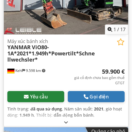
1
/
17
Máy xúc bánh xích
YANMAR
ViO80-
1A*2021*1.949h*Powertilt*Schne
llwechsler*
59.900 €
Kehl
9.598 km
giá cố định chưa bao gồm thuế
GTGT
Yêu cầu
Gọi điện
Tình trạng:
đã qua sử dụng
, Năm sản xuất:
2021
, giờ hoạt
động:
1.949 h
, Thiết bị:
dẫn động bốn bánh
,
Quảng cáo nhỏ