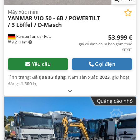
Máy xúc mini
YANMAR
VIO 50 - 6B / POWERTILT
/ 3 Löffel / D-Masch
53.999 €
Ruhstorf an der Rott
9.211 km
giá cố định chưa bao gồm thuế
GTGT
Yêu cầu
Gọi điện
Tình trạng:
đã qua sử dụng
, Năm sản xuất:
2023
, giờ hoạt
động:
1.300 h
,
Quảng cáo nhỏ