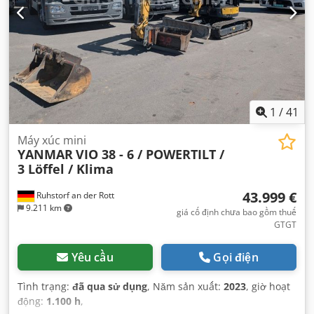
1
/
41
Máy xúc mini
YANMAR
VIO 38 - 6 / POWERTILT /
3 Löffel / Klima
43.999 €
Ruhstorf an der Rott
9.211 km
giá cố định chưa bao gồm thuế
GTGT
Yêu cầu
Gọi điện
Tình trạng:
đã qua sử dụng
, Năm sản xuất:
2023
, giờ hoạt
động:
1.100 h
,