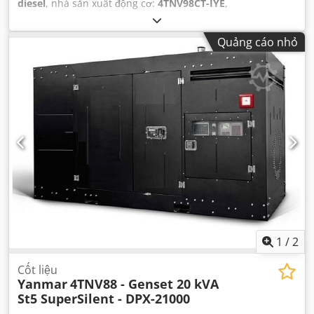
diesel
, nhà sản xuất động cơ:
4TNV98CT-IYE
,
Quảng cáo nhỏ
1
/
2
Cốt liệu
Yanmar
4TNV88 - Genset 20 kVA
St5 SuperSilent - DPX-21000