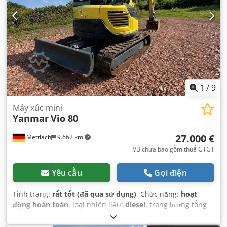
1
/
9
Máy xúc mini
Yanmar
Vio 80
27.000 €
Mettlach
9.662 km
VB chưa bao gồm thuế GTGT
Yêu cầu
Gọi điện
Tình trạng:
rất tốt (đã qua sử dụng)
, Chức năng:
hoạt
động hoàn toàn
, loại nhiên liệu:
diesel
, trọng lượng tổng
cộng:
8.000 kg
, trọng lượng vận hành:
8.000 kg
, Năm sản
xuất:
2011
, giờ hoạt động:
2.910 h
, Thiết bị:
búa thủy lực,