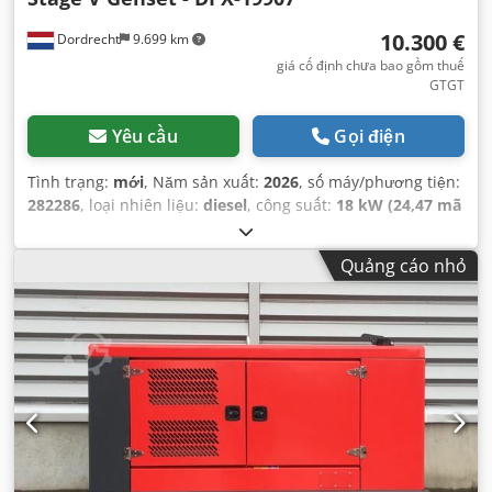
10.300 €
Dordrecht
9.699 km
giá cố định chưa bao gồm thuế
GTGT
Yêu cầu
Gọi điện
Tình trạng:
mới
, Năm sản xuất:
2026
, số máy/phương tiện:
282286
, loại nhiên liệu:
diesel
, công suất:
18 kW (24,47 mã
lực)
, nhà sản xuất động cơ:
Yanmar 4TNV88-22G
,
Quảng cáo nhỏ