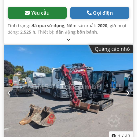
Yêu cầu
Gọi điện
Tình trạng:
đã qua sử dụng
, Năm sản xuất:
2020
, giờ hoạt
động:
2.525 h
, Thiết bị:
dẫn động bốn bánh
,
Quảng cáo nhỏ
1
/
42