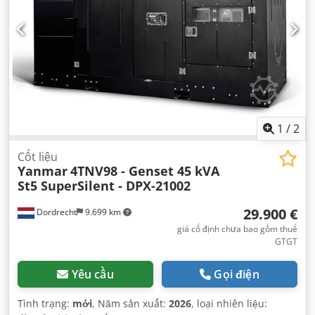
1
/
2
Cốt liệu
Yanmar
4TNV98 - Genset 45 kVA
St5 SuperSilent - DPX-21002
29.900 €
Dordrecht
9.699 km
giá cố định chưa bao gồm thuế
GTGT
Yêu cầu
Gọi điện
Tình trạng:
mới
, Năm sản xuất:
2026
, loại nhiên liệu: