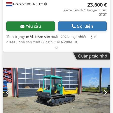
23.600 €
Dordrecht
9.699 km
giá cố định chưa bao gồm thuế
GTGT
Yêu cầu
Gọi điện
Tình trạng:
mới
, Năm sản xuất:
2026
, loại nhiên liệu:
diesel
, nhà sản xuất động cơ:
4TNV88-BIB
,
Quảng cáo nhỏ