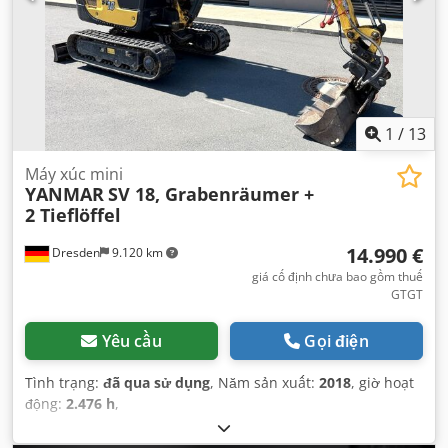
1
/
13
Máy xúc mini
YANMAR
SV 18, Grabenräumer +
2 Tieflöffel
14.990 €
Dresden
9.120 km
giá cố định chưa bao gồm thuế
GTGT
Yêu cầu
Gọi điện
Tình trạng:
đã qua sử dụng
, Năm sản xuất:
2018
, giờ hoạt
động:
2.476 h
,