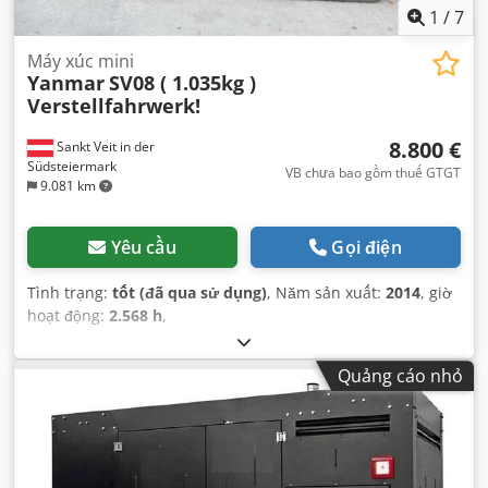
1
/
7
Máy xúc mini
Yanmar
SV08 ( 1.035kg )
Verstellfahrwerk!
8.800 €
Sankt Veit in der
Südsteiermark
VB chưa bao gồm thuế GTGT
9.081 km
Yêu cầu
Gọi điện
Tình trạng:
tốt (đã qua sử dụng)
, Năm sản xuất:
2014
, giờ
hoạt động:
2.568 h
,
Quảng cáo nhỏ