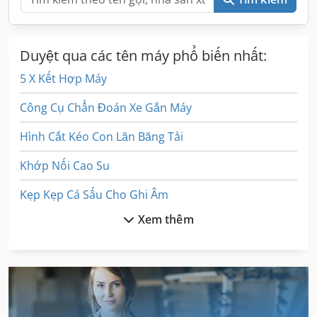
Duyệt qua các tên máy phổ biến nhất:
5 X Kết Hợp Máy
Công Cụ Chẩn Đoán Xe Gắn Máy
Hình Cắt Kéo Con Lăn Băng Tải
Khớp Nối Cao Su
Kẹp Kẹp Cá Sấu Cho Ghi Âm
Xem thêm
Kẹp Nối
Kết Hợp Xe Chở Gỗ
Lái Xe Máy
Máy Cắt Ống