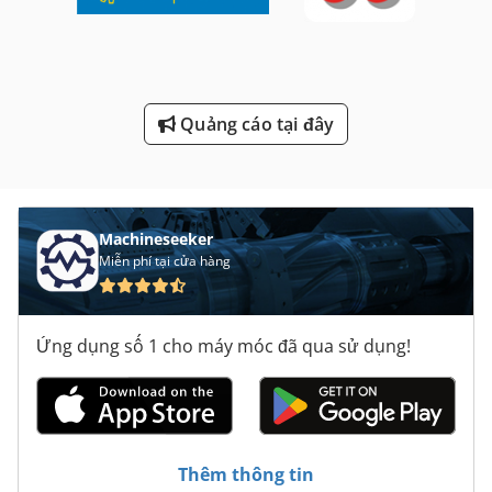
Siêu Chuyên Nghiệp Ông 08 Máy Xúc Lật
Trượt Bánh Xe Máy Mài Đánh Bóng Máy Đầm Bóng
Quảng cáo tại đây
Xi Lanh Kẹp Rỗng
Ông 06 Máy Xúc Lật
Điện Thoại Di Động Máy Xúc
Machineseeker
Miễn phí tại cửa hàng
Ứng dụng số 1 cho máy móc đã qua sử dụng!
Thêm thông tin