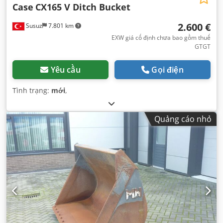
Case
CX165 V Ditch Bucket
2.600 €
Susuz
7.801 km
EXW giá cố định chưa bao gồm thuế
GTGT
Yêu cầu
Gọi điện
Tình trạng:
mới
,
Quảng cáo nhỏ