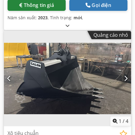
Thông tin giá
Gọi điện
Năm sản xuất:
2023
, Tình trạng:
mới
,
Quảng cáo nhỏ
1
/
4
Xô tiêu chuẩn