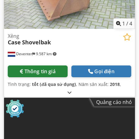
1
/
4
Xẻng
Case
Shovelbak
Deventer
9.587 km
Thông tin giá
Gọi điện
Tình trạng:
tốt (đã qua sử dụng)
, Năm sản xuất:
2018
,
Quảng cáo nhỏ