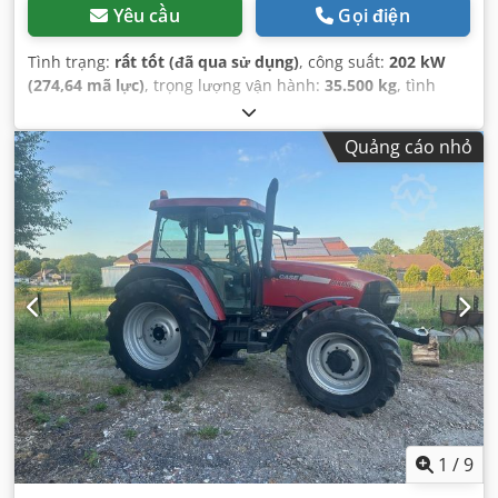
Yêu cầu
Gọi điện
Tình trạng:
rất tốt (đã qua sử dụng)
, công suất:
202 kW
(274,64 mã lực)
, trọng lượng vận hành:
35.500 kg
, tình
trạng xích:
70 phần trăm
, Năm sản xuất:
2006
, giờ hoạt
động:
9.139 h
, Thiết bị:
điều hòa không khí
,
Quảng cáo nhỏ
1
/
9