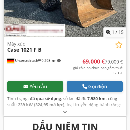
1
/
15
Máy xúc
Case
1021 F B
69.000 €
Untersteinach
9.293 km
79.000 €
giá cố định chưa bao gồm thuế
GTGT
Yêu cầu
Gọi điện
Tình trạng:
đã qua sử dụng
, số km đã đi:
7.980 km
, công
suất:
239 kW (324,95 mã lực)
, loại truyền động bánh răng:
tự động
, loại nhiên liệu:
diesel
, màu sắc:
vàng
, đăng ký lần
đầu:
01/2013
, Năm sản xuất:
2013
, Thiết bị:
điều hòa
không khí
,
DẤU NIÊM TIN