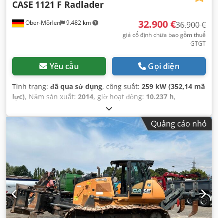
CASE
1121 F Radlader
32.900 €
Ober-Mörlen
9.482 km
36.900 €
giá cố định chưa bao gồm thuế
GTGT
Yêu cầu
Gọi điện
Tình trạng:
đã qua sử dụng
, công suất:
259 kW (352,14 mã
lực)
, Năm sản xuất:
2014
, giờ hoạt động:
10.237 h
,
Quảng cáo nhỏ