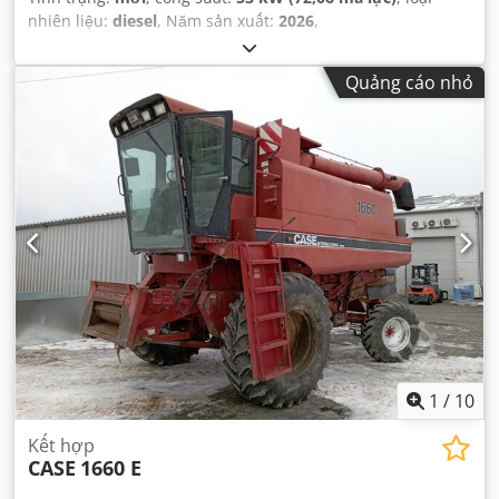
nhiên liệu:
diesel
, Năm sản xuất:
2026
,
Quảng cáo nhỏ
1
/
10
Kết hợp
CASE
1660 E