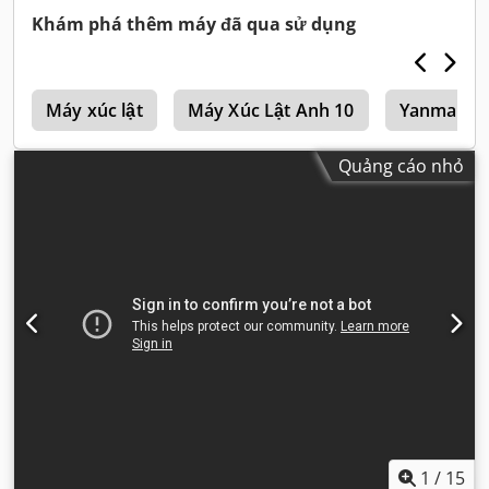
Khám phá thêm máy đã qua sử dụng
3
Máy xúc lật
Máy Xúc Lật Anh 10
Yanmar Má
Quảng cáo nhỏ
1
/
15