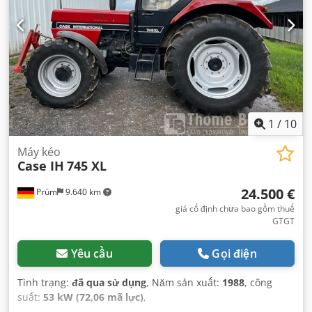
1
/
10
Máy kéo
Case IH
745 XL
24.500 €
Prüm
9.640 km
giá cố định chưa bao gồm thuế
GTGT
Yêu cầu
Gọi điện
Tình trạng:
đã qua sử dụng
, Năm sản xuất:
1988
, công
suất:
53 kW (72,06 mã lực)
,