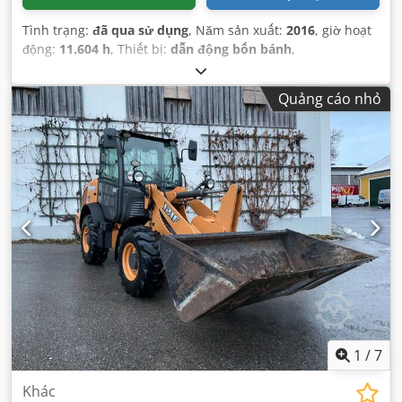
Tình trạng:
đã qua sử dụng
, Năm sản xuất:
2016
, giờ hoạt
động:
11.604 h
, Thiết bị:
dẫn động bốn bánh
,
Quảng cáo nhỏ
1
/
7
Khác