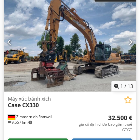
1
/
13
Máy xúc bánh xích
Case
CX330
32.500 €
Zimmern ob Rottweil
9.557 km
giá cố định chưa bao gồm thuế
GTGT