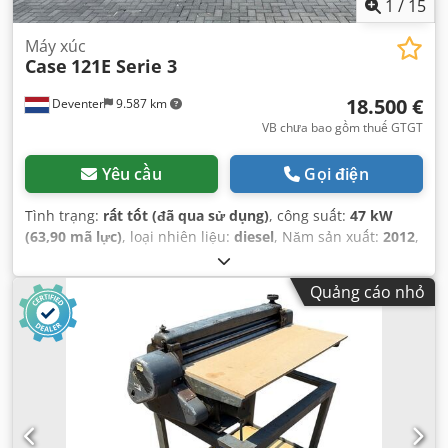
1
/
15
Máy xúc
Case
121E Serie 3
18.500 €
Deventer
9.587 km
VB chưa bao gồm thuế GTGT
Yêu cầu
Gọi điện
Tình trạng:
rất tốt (đã qua sử dụng)
, công suất:
47 kW
(63,90 mã lực)
, loại nhiên liệu:
diesel
, Năm sản xuất:
2012
,
giờ hoạt động:
1.060 h
,
Quảng cáo nhỏ