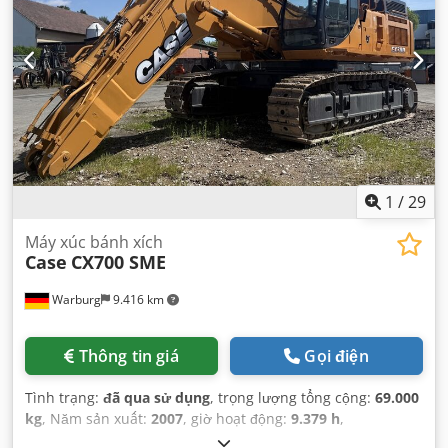
1
/
29
Máy xúc bánh xích
Case
CX700 SME
Warburg
9.416 km
Thông tin giá
Gọi điện
Tình trạng:
đã qua sử dụng
, trọng lượng tổng cộng:
69.000
kg
, Năm sản xuất:
2007
, giờ hoạt động:
9.379 h
,