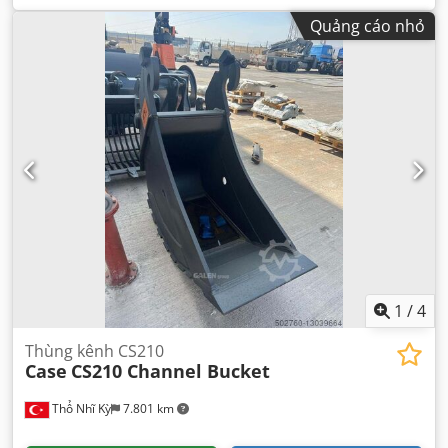
Quảng cáo nhỏ
1
/
4
Thùng kênh CS210
Case
CS210 Channel Bucket
Thổ Nhĩ Kỳ
7.801 km