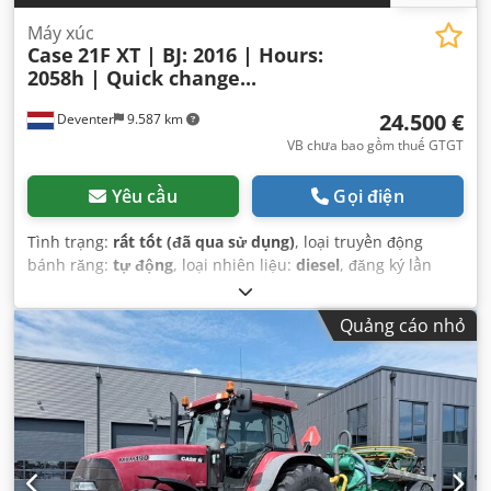
Máy xúc
Case
21F XT | BJ: 2016 | Hours:
2058h | Quick change...
24.500 €
Deventer
9.587 km
VB chưa bao gồm thuế GTGT
Yêu cầu
Gọi điện
Tình trạng:
rất tốt (đã qua sử dụng)
, loại truyền động
bánh răng:
tự động
, loại nhiên liệu:
diesel
, đăng ký lần
đầu:
06/2016
, Năm sản xuất:
2016
, giờ hoạt động:
2.058 h
,
Thiết bị:
cabin
,
Quảng cáo nhỏ