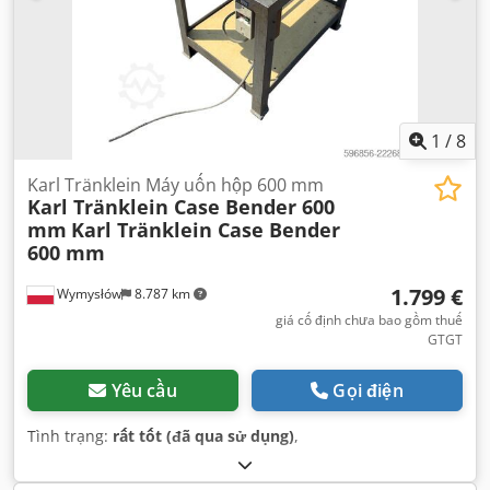
1
/
8
Karl Tränklein Máy uốn hộp 600 mm
Karl Tränklein Case Bender 600
mm
Karl Tränklein Case Bender
600 mm
1.799 €
Wymysłów
8.787 km
giá cố định chưa bao gồm thuế
GTGT
Yêu cầu
Gọi điện
Tình trạng:
rất tốt (đã qua sử dụng)
,