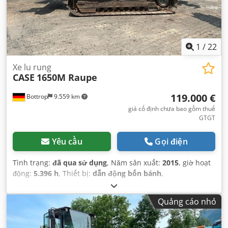
1
/
22
Xe lu rung
CASE
1650M Raupe
119.000 €
Bottrop
9.559 km
giá cố định chưa bao gồm thuế
GTGT
Yêu cầu
Gọi điện
Tình trạng:
đã qua sử dụng
, Năm sản xuất:
2015
, giờ hoạt
động:
5.396 h
, Thiết bị:
dẫn động bốn bánh
,
Quảng cáo nhỏ