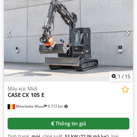
1
/
15
Máy xúc Midi
CASE
CX 105 E
Moerbeke-Waas
9.772 km
Thông tin giá
Tình trạng:
mới
, công suất:
53 kW (72,06 mã lực)
, loại