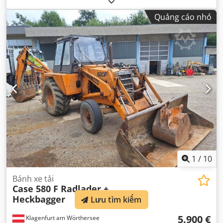
Quảng cáo nhỏ
1
/
10
Bánh xe tải
Case 580 F Radlader +
Heckbagger
Lưu tìm kiếm
5.900 €
Klagenfurt am Wörthersee