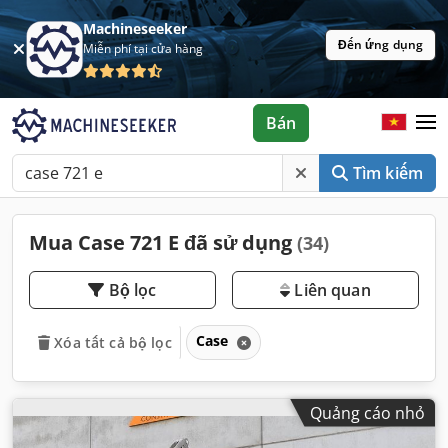
Machineseeker
Đến ứng dụng
Miễn phí tại cửa hàng
Bán
Tìm kiếm
Mua Case 721 E đã sử dụng
(34)
Bộ lọc
Liên quan
Case
Xóa tất cả bộ lọc
Quảng cáo nhỏ