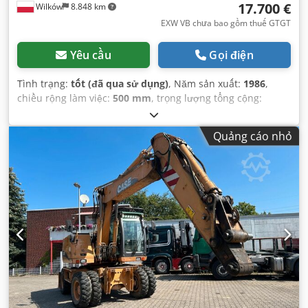
17.700 €
Wilków
8.848 km
EXW VB chưa bao gồm thuế GTGT
Yêu cầu
Gọi điện
Tình trạng:
tốt (đã qua sử dụng)
, Năm sản xuất:
1986
,
chiều rộng làm việc:
500 mm
, trọng lượng tổng cộng:
12.500 kg
, số máy/phương tiện:
017128
,
Quảng cáo nhỏ