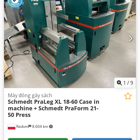
1
/
9
Máy đóng gáy sách
Schmedt PraLeg XL 18-60 Case in
machine
+ Schmedt PraForm 21-
50 Press
Radom
8.604 km