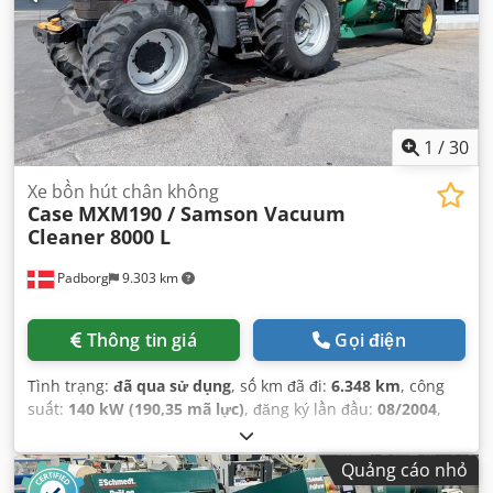
1
/
30
Xe bồn hút chân không
Case
MXM190 / Samson Vacuum
Cleaner 8000 L
Padborg
9.303 km
Thông tin giá
Gọi điện
Tình trạng:
đã qua sử dụng
, số km đã đi:
6.348 km
, công
suất:
140 kW (190,35 mã lực)
, đăng ký lần đầu:
08/2004
,
loại nhiên liệu:
diesel
, Năm sản xuất:
2004
,
Quảng cáo nhỏ