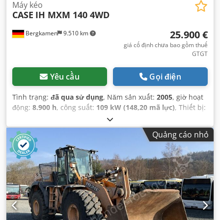
Máy kéo
CASE
IH MXM 140 4WD
25.900 €
Bergkamen
9.510 km
giá cố định chưa bao gồm thuế
GTGT
Yêu cầu
Gọi điện
Tình trạng:
đã qua sử dụng
, Năm sản xuất:
2005
, giờ hoạt
động:
8.900 h
, công suất:
109 kW (148,20 mã lực)
, Thiết bị:
ABS, cabin, dẫn động bốn bánh, điều hòa không khí
,
Quảng cáo nhỏ