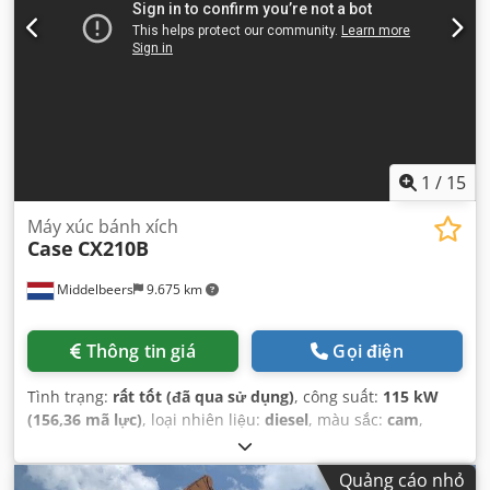
1
/
15
Máy xúc bánh xích
Case
CX210B
Middelbeers
9.675 km
Thông tin giá
Gọi điện
Tình trạng:
rất tốt (đã qua sử dụng)
, công suất:
115 kW
(156,36 mã lực)
, loại nhiên liệu:
diesel
, màu sắc:
cam
,
đăng ký lần đầu:
07/2013
, Năm sản xuất:
2012
, giờ hoạt
động:
15.109 h
,
Quảng cáo nhỏ