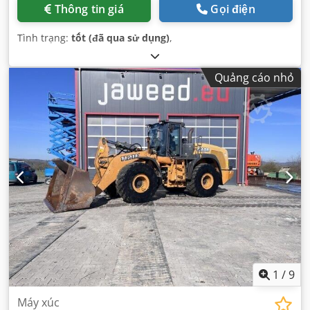
Thông tin giá
Gọi điện
Tình trạng:
tốt (đã qua sử dụng)
,
Quảng cáo nhỏ
1
/
9
Máy xúc