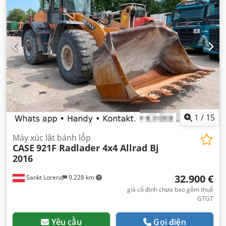
1
/
15
Máy xúc lật bánh lốp
CASE
921F Radlader 4x4 Allrad Bj
2016
32.900 €
Sankt Lorenz
9.228 km
giá cố định chưa bao gồm thuế
GTGT
Yêu cầu
Gọi điện