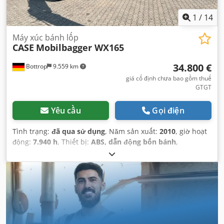
1
/
14
Máy xúc bánh lốp
CASE
Mobilbagger WX165
34.800 €
Bottrop
9.559 km
giá cố định chưa bao gồm thuế
GTGT
Yêu cầu
Gọi điện
Tình trạng:
đã qua sử dụng
, Năm sản xuất:
2010
, giờ hoạt
động:
7.940 h
, Thiết bị:
ABS, dẫn động bốn bánh
,