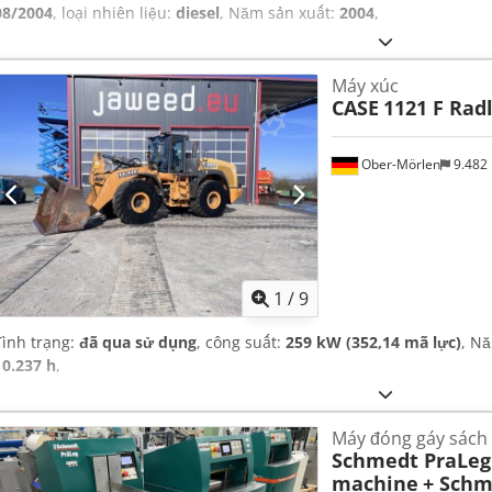
08/2004
, loại nhiên liệu:
diesel
, Năm sản xuất:
2004
,
Máy xúc
CASE
1121 F Rad
Ober-Mörlen
9.482
1
/
9
Tình trạng:
đã qua sử dụng
, công suất:
259 kW (352,14 mã lực)
, N
10.237 h
,
Máy đóng gáy sách
Schmedt PraLeg 
machine
+ Schm