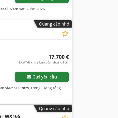
iesel
, Năm sản xuất:
2026
,
Quảng cáo nhỏ
17.700 €
EXW VB chưa bao gồm thuế GTGT
Gửi yêu cầu
làm việc:
500 mm
, trọng lượng tổng
Quảng cáo nhỏ
er WX165