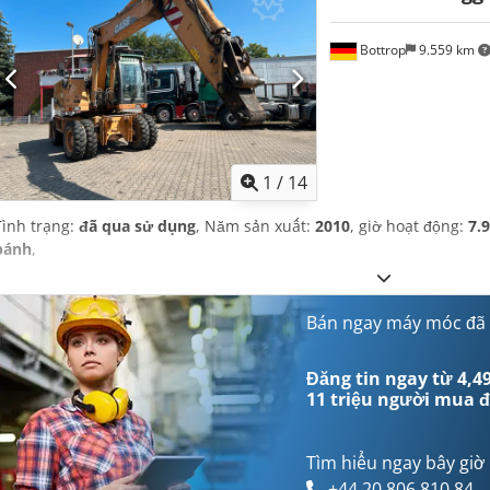
Bottrop
9.559 km
1
/
14
Tình trạng:
đã qua sử dụng
, Năm sản xuất:
2010
, giờ hoạt động:
7.
bánh
,
Bán ngay máy móc đã
Đăng tin ngay từ 4,49
11 triệu người mua
đ
Tìm hiểu ngay bây giờ
+44 20 806 810 84