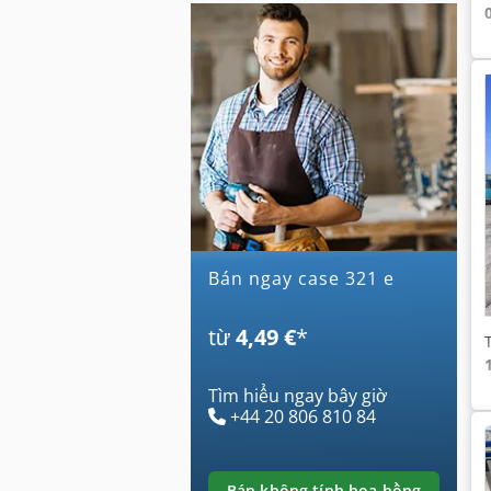
Bán ngay case 321 e
từ
4,49 €
*
Tìm hiểu ngay bây giờ
+44 20 806 810 84
bán không tính hoa hồng