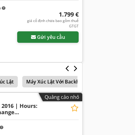
m
1.799 €
giá cố định chưa bao gồm thuế
GTGT
Gửi yêu cầu
úc Lật
Máy Xúc Lật Với Backhoe
Bánh Xe Tải
Quảng cáo nhỏ
: 2016 | Hours:
ange...