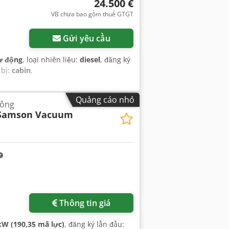
24.500 €
VB chưa bao gồm thuế GTGT
Gửi yêu cầu
ự động
, loại nhiên liệu:
diesel
, đăng ký
 bị:
cabin
,
Quảng cáo nhỏ
hông
Samson Vacuum
Thông tin giá
kW (190,35 mã lực)
, đăng ký lần đầu: