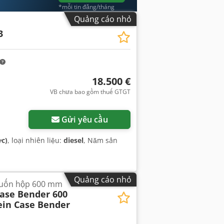
*mỗi tin đăng/tháng
Quảng cáo nhỏ
3
18.500 €
VB chưa bao gồm thuế GTGT
Gửi yêu cầu
ực)
, loại nhiên liệu:
diesel
, Năm sản
Quảng cáo nhỏ
y uốn hộp 600 mm
Case Bender 600
ein Case Bender