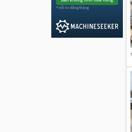
*mỗi tin đăng/tháng