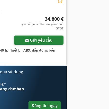
34.800 €
giá cố định chưa bao gồm thuế
GTGT
Gửi yêu cầu
940 h
, Thiết bị:
ABS, dẫn động bốn
 qua sử dụng
 €
*
ang chờ bạn
Đăng tin ngay