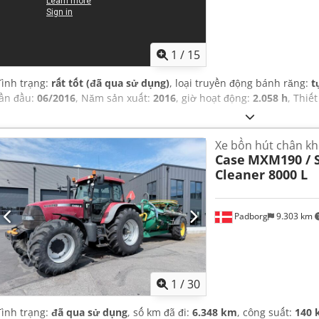
1
/
15
Tình trạng:
rất tốt (đã qua sử dụng)
, loại truyền động bánh răng:
t
lần đầu:
06/2016
, Năm sản xuất:
2016
, giờ hoạt động:
2.058 h
, Thiết
Xe bồn hút chân k
Case
MXM190 / 
Cleaner 8000 L
Padborg
9.303 km
1
/
30
Tình trạng:
đã qua sử dụng
, số km đã đi:
6.348 km
, công suất:
140 