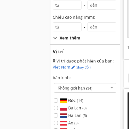
-
Chiều cao nâng [mm]:
-
Xem thêm
Vị trí
Vị trí được phát hiện của bạn:
Việt Nam
(thay đổi)
bán kính:
omatsu 911
Komatsu Wb 146
Komatsu Wb 93
Không giới hạn
(34)
Đức
(14)
Ba Lan
(8)
Hà Lan
(5)
Áo
(3)