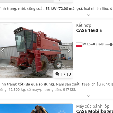
Tình trạng:
mới
, công suất:
53 kW (72,06 mã lực)
, loại nhiên liệu:
d
Kết hợp
CASE
1660 E
Wilków
8.848 km
1
/
10
Tình trạng:
tốt (đã qua sử dụng)
, Năm sản xuất:
1986
, chiều rộng 
cộng:
12.500 kg
, số máy/phương tiện:
017128
,
Máy xúc bánh lốp
CASE
Mobilbagg