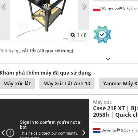
Wymysłów
8.787 k
1
/
8
Tình trạng:
rất tốt (đã qua sử dụng)
,
Khám phá thêm máy đã qua sử dụng
Máy xúc lật
Máy Xúc Lật Anh 10
Yanmar Máy X
Máy xúc
Case
21F XT | BJ
2058h | Quick ch
Deventer
9.587 km