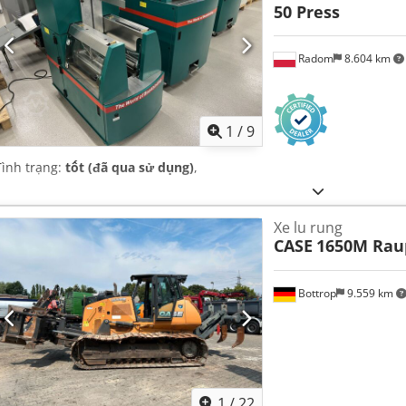
50 Press
Radom
8.604 km
1
/
9
Tình trạng:
tốt (đã qua sử dụng)
,
Xe lu rung
CASE
1650M Rau
Bottrop
9.559 km
1
/
22