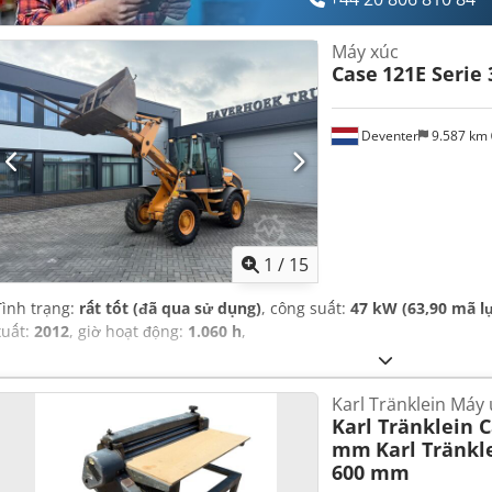
Máy xúc
Case
121E Serie 
Deventer
9.587 km
1
/
15
Tình trạng:
rất tốt (đã qua sử dụng)
, công suất:
47 kW (63,90 mã l
xuất:
2012
, giờ hoạt động:
1.060 h
,
Karl Tränklein Má
Karl Tränklein 
mm
Karl Tränkl
600 mm