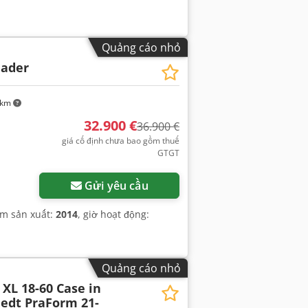
Quảng cáo nhỏ
lader
 km
32.900 €
36.900 €
giá cố định chưa bao gồm thuế
GTGT
Gửi yêu cầu
ăm sản xuất:
2014
, giờ hoạt động:
Quảng cáo nhỏ
XL 18-60 Case in
edt PraForm 21-