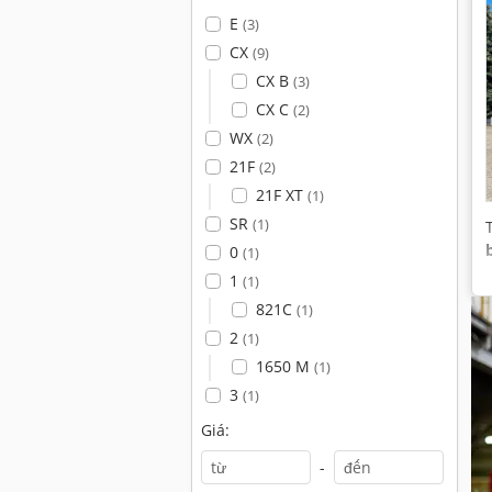
E
(3)
CX
(9)
CX B
(3)
CX C
(2)
WX
(2)
21F
(2)
21F XT
(1)
SR
(1)
0
(1)
1
(1)
821C
(1)
2
(1)
1650 M
(1)
3
(1)
Giá:
-