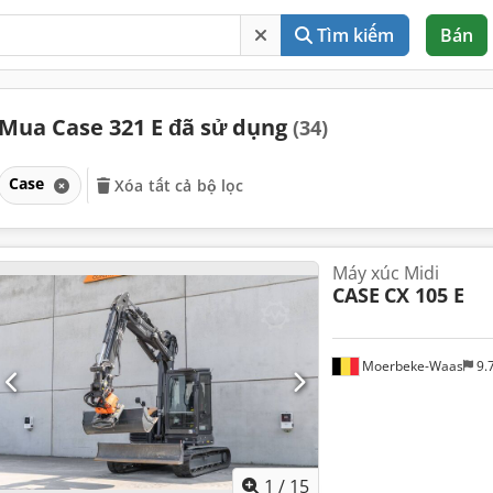
Tìm kiếm
Bán
Mua Case 321 E đã sử dụng
(34)
Case
Xóa tất cả bộ lọc
Máy xúc Midi
CASE
CX 105 E
Moerbeke-Waas
9.
1
/
15