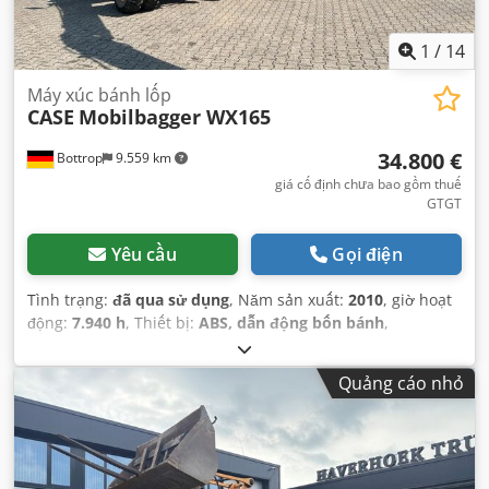
1
/
14
Máy xúc bánh lốp
CASE
Mobilbagger WX165
34.800 €
Bottrop
9.559 km
giá cố định chưa bao gồm thuế
GTGT
Yêu cầu
Gọi điện
Tình trạng:
đã qua sử dụng
, Năm sản xuất:
2010
, giờ hoạt
động:
7.940 h
, Thiết bị:
ABS, dẫn động bốn bánh
,
Quảng cáo nhỏ