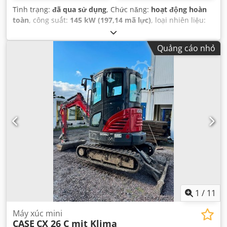
Tình trạng:
đã qua sử dụng
, Chức năng:
hoạt động hoàn
toàn
, công suất:
145 kW (197,14 mã lực)
, loại nhiên liệu:
diesel
, màu sắc:
vàng
, trọng lượng vận hành:
18.000 kg
,
Năm sản xuất:
2000
, giờ hoạt động:
8.000 h
, Thiết bị:
cabin,
Quảng cáo nhỏ
hệ thống bôi trơn tập trung, điều hòa không khí
,
1
/
11
Máy xúc mini
CASE
CX 26 C mit Klima