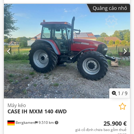
Quảng cáo nhỏ
1
/
9
Máy kéo
CASE
IH MXM 140 4WD
25.900 €
Bergkamen
9.510 km
giá cố định chưa bao gồm thuế