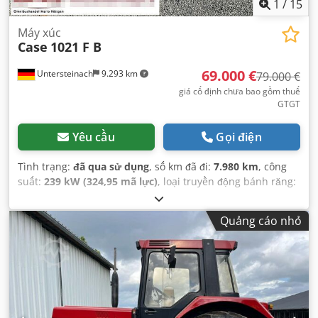
1
/
15
Máy xúc
Case
1021 F B
69.000 €
Untersteinach
9.293 km
79.000 €
giá cố định chưa bao gồm thuế
GTGT
Yêu cầu
Gọi điện
Tình trạng:
đã qua sử dụng
, số km đã đi:
7.980 km
, công
suất:
239 kW (324,95 mã lực)
, loại truyền động bánh răng:
tự động
, loại nhiên liệu:
diesel
, màu sắc:
vàng
, đăng ký lần
đầu:
01/2013
, Năm sản xuất:
2013
, Thiết bị:
điều hòa
Quảng cáo nhỏ
không khí
,