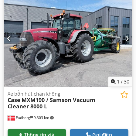
1
/
30
Xe bồn hút chân không
Case
MXM190 / Samson Vacuum
Cleaner 8000 L
Padborg
9.303 km
Thông tin giá
Gọi điện