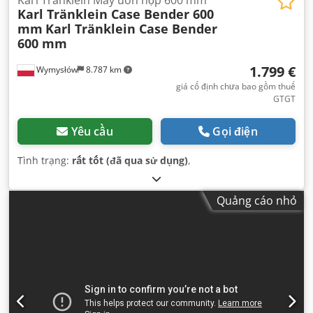
Karl Tränklein Case Bender 600
mm
Karl Tränklein Case Bender
600 mm
1.799 €
Wymysłów
8.787 km
giá cố định chưa bao gồm thuế
GTGT
Yêu cầu
Gọi điện
Tình trạng:
rất tốt (đã qua sử dụng)
,
Quảng cáo nhỏ