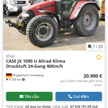
1
/
25
Khác
CASE
JX 1090 U Allrad Klima
Druckluft 24-Gang 40Km/h
20.900 €
Wuppertal-Cronenberg
9.559 km
giá cố định chưa bao gồm thuế
GTGT
Yêu cầu
Gọi điện
Tình trạng:
đã qua sử dụng
, công suất:
67 kW (91,09 mã