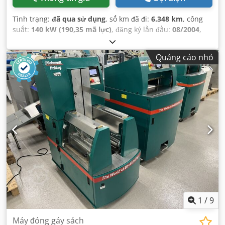
Tình trạng:
đã qua sử dụng
, số km đã đi:
6.348 km
, công
suất:
140 kW (190,35 mã lực)
, đăng ký lần đầu:
08/2004
,
loại nhiên liệu:
diesel
, Năm sản xuất:
2004
,
Quảng cáo nhỏ
1
/
9
Máy đóng gáy sách