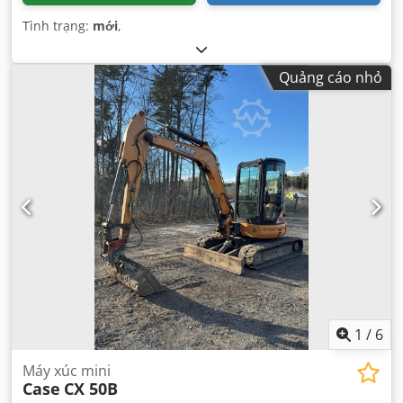
Tình trạng:
mới
,
Quảng cáo nhỏ
1
/
6
Máy xúc mini
Case
CX 50B