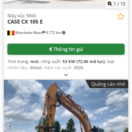
1
/
15
Máy xúc Midi
CASE
CX 105 E
Moerbeke-Waas
9.772 km
Thông tin giá
Tình trạng:
mới
, công suất:
53 kW (72,06 mã lực)
, loại
nhiên liệu:
diesel
, Năm sản xuất:
2026
,
Quảng cáo nhỏ