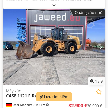
12.500 kg
, số máy/phương tiện:
017128
,
Quảng cáo nhỏ
1
/
9
Máy xúc
CASE
1121 F Radlader
Lưu tìm kiếm
32.900 €
Ober-Mörlen
9.482 km
36.900 €