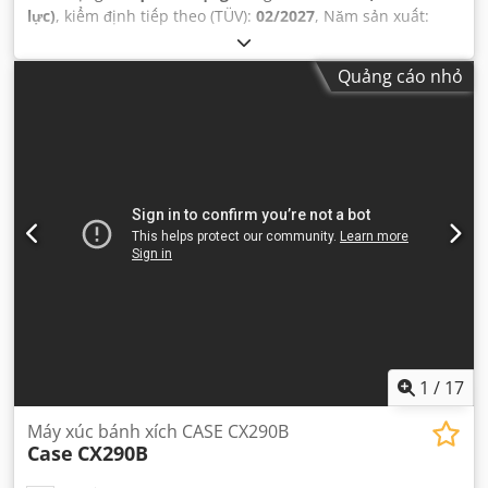
lực)
, kiểm định tiếp theo (TÜV):
02/2027
, Năm sản xuất:
2005
, giờ hoạt động:
9.560 h
, Thiết bị:
cabin, dẫn động bốn
bánh, điều hòa không khí
,
Quảng cáo nhỏ
1
/
17
Máy xúc bánh xích CASE CX290B
Case
CX290B