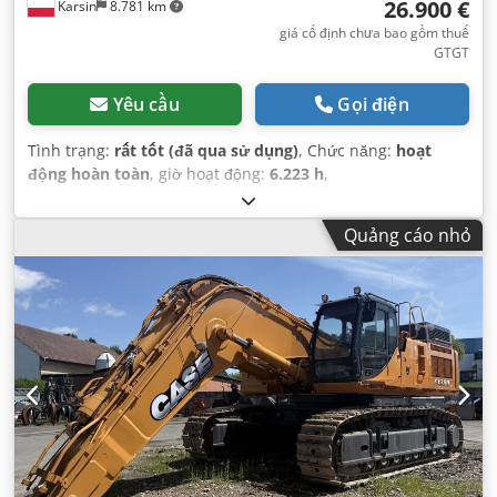
26.900 €
Karsin
8.781 km
giá cố định chưa bao gồm thuế
GTGT
Yêu cầu
Gọi điện
Tình trạng:
rất tốt (đã qua sử dụng)
, Chức năng:
hoạt
động hoàn toàn
, giờ hoạt động:
6.223 h
,
Quảng cáo nhỏ