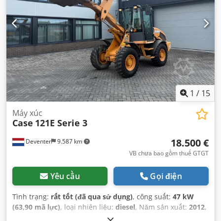
1
/
15
Máy xúc
Case
121E Serie 3
18.500 €
Deventer
9.587 km
VB chưa bao gồm thuế GTGT
Yêu cầu
Gọi điện
Tình trạng:
rất tốt (đã qua sử dụng)
, công suất:
47 kW
(63,90 mã lực)
, loại nhiên liệu:
diesel
, Năm sản xuất:
2012
,
giờ hoạt động:
1.060 h
,