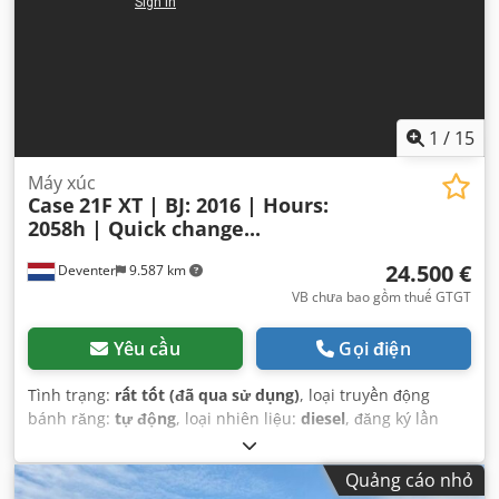
1
/
15
Máy xúc
Case
21F XT | BJ: 2016 | Hours:
2058h | Quick change...
24.500 €
Deventer
9.587 km
VB chưa bao gồm thuế GTGT
Yêu cầu
Gọi điện
Tình trạng:
rất tốt (đã qua sử dụng)
, loại truyền động
bánh răng:
tự động
, loại nhiên liệu:
diesel
, đăng ký lần
đầu:
06/2016
, Năm sản xuất:
2016
, giờ hoạt động:
2.058 h
,
Thiết bị:
cabin
,
Quảng cáo nhỏ