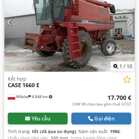
1
/
10
Kết hợp
CASE
1660 E
17.700 €
Wilków
8.848 km
EXW VB chưa bao gồm thuế GTGT
Yêu cầu
Gọi điện
Tình trạng:
tốt (đã qua sử dụng)
, Năm sản xuất:
1986
,
chiều rộng làm việc:
500 mm
, trọng lượng tổng cộng: