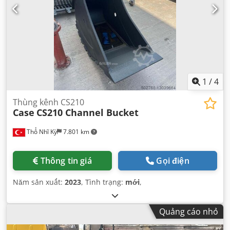
1
/
4
Thùng kênh CS210
Case
CS210 Channel Bucket
Thổ Nhĩ Kỳ
7.801 km
Thông tin giá
Gọi điện
Năm sản xuất:
2023
, Tình trạng:
mới
,
Quảng cáo nhỏ