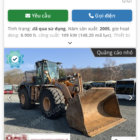
GTGT
Yêu cầu
Gọi điện
Tình trạng:
đã qua sử dụng
, Năm sản xuất:
2005
, giờ hoạt
động:
8.900 h
, công suất:
109 kW (148,20 mã lực)
, Thiết bị:
ABS, cabin, dẫn động bốn bánh, điều hòa không khí
,
Quảng cáo nhỏ