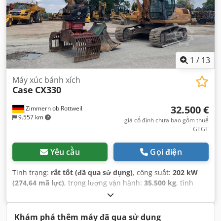
1
/
13
Máy xúc bánh xích
Case
CX330
32.500 €
Zimmern ob Rottweil
9.557 km
giá cố định chưa bao gồm thuế
GTGT
Yêu cầu
Gọi điện
Tình trạng:
rất tốt (đã qua sử dụng)
, công suất:
202 kW
(274,64 mã lực)
, trọng lượng vận hành:
35.500 kg
, tình
trạng xích:
70 phần trăm
, Năm sản xuất:
2006
, giờ hoạt
động:
9.139 h
, Thiết bị:
điều hòa không khí
,
Khám phá thêm máy đã qua sử dụng