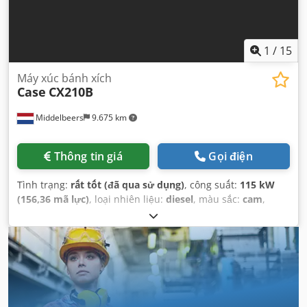
1
/
15
Máy xúc bánh xích
Case
CX210B
Middelbeers
9.675 km
Thông tin giá
Gọi điện
Tình trạng:
rất tốt (đã qua sử dụng)
, công suất:
115 kW
(156,36 mã lực)
, loại nhiên liệu:
diesel
, màu sắc:
cam
,
đăng ký lần đầu:
07/2013
, Năm sản xuất:
2012
, giờ hoạt
động:
15.109 h
,