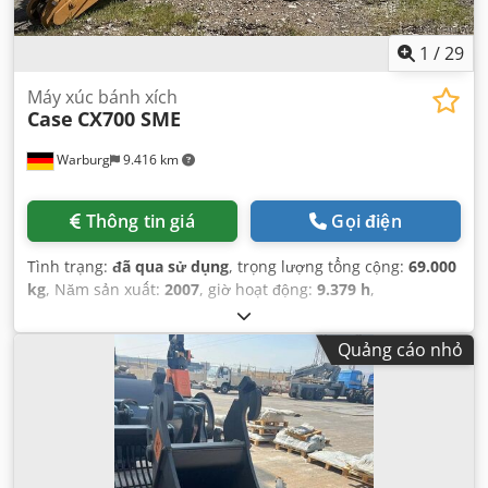
1
/
29
Máy xúc bánh xích
Case
CX700 SME
Warburg
9.416 km
Thông tin giá
Gọi điện
Tình trạng:
đã qua sử dụng
, trọng lượng tổng cộng:
69.000
kg
, Năm sản xuất:
2007
, giờ hoạt động:
9.379 h
,
Quảng cáo nhỏ