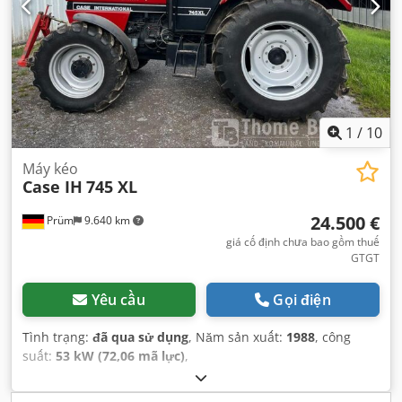
1
/
10
Máy kéo
Case IH
745 XL
24.500 €
Prüm
9.640 km
giá cố định chưa bao gồm thuế
GTGT
Yêu cầu
Gọi điện
Tình trạng:
đã qua sử dụng
, Năm sản xuất:
1988
, công
suất:
53 kW (72,06 mã lực)
,