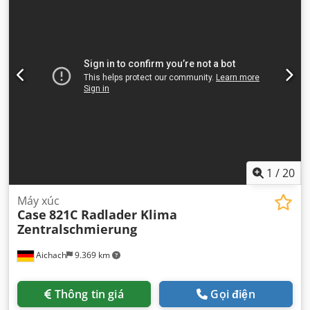
1
/
20
Máy xúc
Case
821C Radlader Klima
Zentralschmierung
Aichach
9.369 km
Thông tin giá
Gọi điện