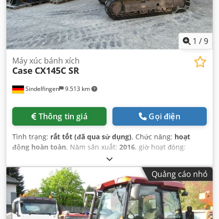
1
/
9
Máy xúc bánh xích
Case
CX145C SR
Sindelfingen
9.513 km
Thông tin giá
Gọi điện
Tình trạng:
rất tốt (đã qua sử dụng)
, Chức năng:
hoạt
động hoàn toàn
, Năm sản xuất:
2016
, giờ hoạt động:
11.500 h
,
Quảng cáo nhỏ