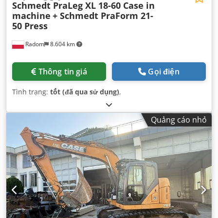
Schmedt PraLeg XL 18-60 Case in
machine
+ Schmedt PraForm 21-
50 Press
Radom
8.604 km
Thông tin giá
Gọi điện
Tình trạng:
tốt (đã qua sử dụng)
,
Quảng cáo nhỏ