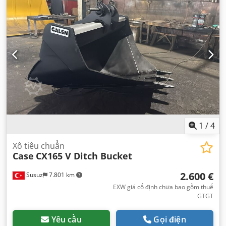
1
/
4
Xô tiêu chuẩn
Case
CX165 V Ditch Bucket
2.600 €
Susuz
7.801 km
EXW giá cố định chưa bao gồm thuế
GTGT
Yêu cầu
Gọi điện