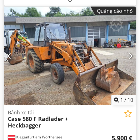
Quảng cáo nhỏ
1
/
10
Bánh xe tải
Case 580 F Radlader +
Heckbagger
5.900 €
Klagenfurt am Wörthersee