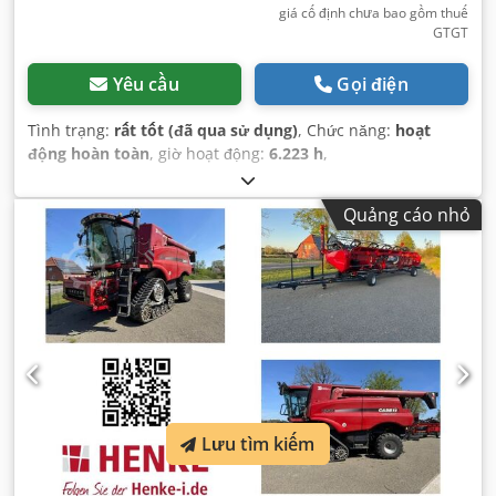
giá cố định chưa bao gồm thuế
GTGT
Yêu cầu
Gọi điện
Tình trạng:
rất tốt (đã qua sử dụng)
, Chức năng:
hoạt
động hoàn toàn
, giờ hoạt động:
6.223 h
,
Quảng cáo nhỏ
Lưu tìm kiếm