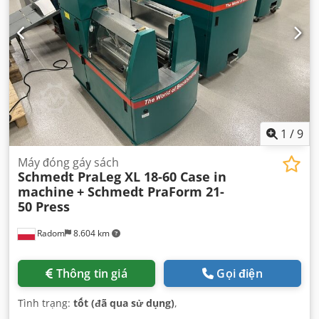
1
/
9
Máy đóng gáy sách
Schmedt PraLeg XL 18-60 Case in
machine
+ Schmedt PraForm 21-
50 Press
Radom
8.604 km
Thông tin giá
Gọi điện
Tình trạng:
tốt (đã qua sử dụng)
,