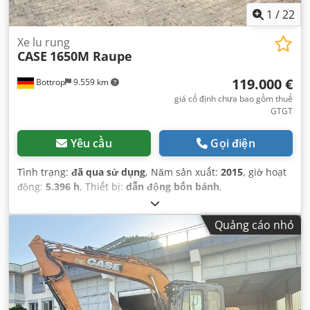
1
/
22
Xe lu rung
CASE
1650M Raupe
119.000 €
Bottrop
9.559 km
giá cố định chưa bao gồm thuế
GTGT
Yêu cầu
Gọi điện
Tình trạng:
đã qua sử dụng
, Năm sản xuất:
2015
, giờ hoạt
động:
5.396 h
, Thiết bị:
dẫn động bốn bánh
,
Quảng cáo nhỏ