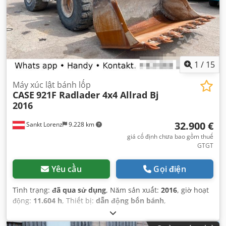
1
/
15
Máy xúc lật bánh lốp
CASE
921F Radlader 4x4 Allrad Bj
2016
32.900 €
Sankt Lorenz
9.228 km
giá cố định chưa bao gồm thuế
GTGT
Yêu cầu
Gọi điện
Tình trạng:
đã qua sử dụng
, Năm sản xuất:
2016
, giờ hoạt
động:
11.604 h
, Thiết bị:
dẫn động bốn bánh
,