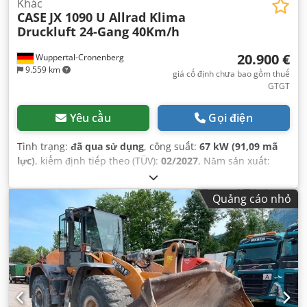
Khác
CASE
JX 1090 U Allrad Klima
Druckluft 24-Gang 40Km/h
20.900 €
Wuppertal-Cronenberg
9.559 km
giá cố định chưa bao gồm thuế
GTGT
Yêu cầu
Gọi điện
Tình trạng:
đã qua sử dụng
, công suất:
67 kW (91,09 mã
lực)
, kiểm định tiếp theo (TÜV):
02/2027
, Năm sản xuất:
2005
, giờ hoạt động:
9.560 h
, Thiết bị:
cabin, dẫn động bốn
bánh, điều hòa không khí
,
Quảng cáo nhỏ