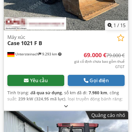
1
/
15
Máy xúc
Case
1021 F B
69.000 €
Untersteinach
9.293 km
79.000 €
giá cố định chưa bao gồm thuế
GTGT
Yêu cầu
Gọi điện
Tình trạng:
đã qua sử dụng
, số km đã đi:
7.980 km
, công
suất:
239 kW (324,95 mã lực)
, loại truyền động bánh răng:
tự động
, loại nhiên liệu:
diesel
, màu sắc:
vàng
, đăng ký lần
đầu:
01/2013
, Năm sản xuất:
2013
, Thiết bị:
điều hòa
Quảng cáo nhỏ
không khí
,