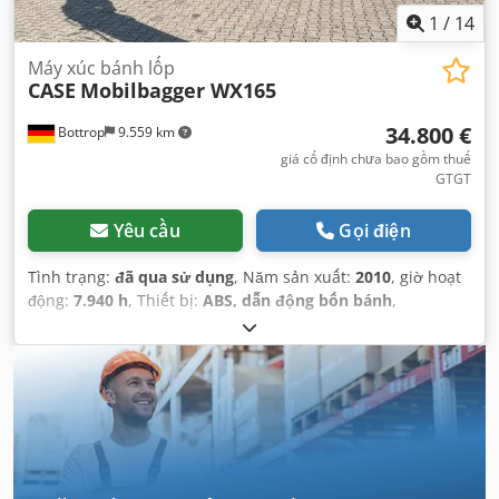
1
/
14
Máy xúc bánh lốp
CASE
Mobilbagger WX165
34.800 €
Bottrop
9.559 km
giá cố định chưa bao gồm thuế
GTGT
Yêu cầu
Gọi điện
Tình trạng:
đã qua sử dụng
, Năm sản xuất:
2010
, giờ hoạt
động:
7.940 h
, Thiết bị:
ABS, dẫn động bốn bánh
,