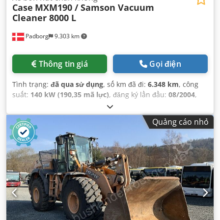
Case
MXM190 / Samson Vacuum
Cleaner 8000 L
Padborg
9.303 km
Thông tin giá
Gọi điện
Tình trạng:
đã qua sử dụng
, số km đã đi:
6.348 km
, công
suất:
140 kW (190,35 mã lực)
, đăng ký lần đầu:
08/2004
,
loại nhiên liệu:
diesel
, Năm sản xuất:
2004
,
Quảng cáo nhỏ