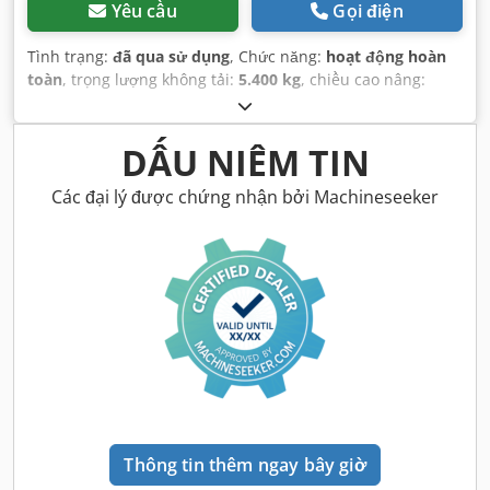
Yêu cầu
Gọi điện
Tình trạng:
đã qua sử dụng
, Chức năng:
hoạt động hoàn
toàn
, trọng lượng không tải:
5.400 kg
, chiều cao nâng:
2.490 mm
, Năm sản xuất:
2014
, giờ hoạt động:
2.081 h
,
tổng chiều dài:
5.550 mm
, chiều cao xây dựng:
2.500 mm
,
loại truyền động:
Diesel Motor
, chiều rộng xây dựng:
1.950
DẤU NIÊM TIN
mm
,
Các đại lý được chứng nhận bởi Machineseeker
Thông tin thêm ngay bây giờ