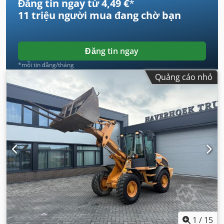
Đăng tin ngay từ 4,49 €
*
11 triệu người mua
đang chờ bạn
Đăng tin ngay
*mỗi tin đăng/tháng
Quảng cáo nhỏ
1
/
15