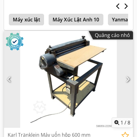
h
Máy xúc lật
Máy Xúc Lật Anh 10
Yanmar Má
Quảng cáo nhỏ
1
/
8
Karl Tränklein Máy uốn hộp 600 mm