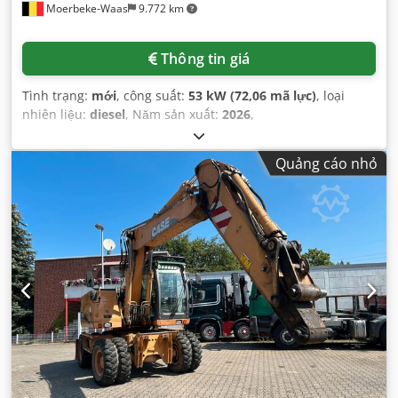
Moerbeke-Waas
9.772 km
Thông tin giá
Tình trạng:
mới
, công suất:
53 kW (72,06 mã lực)
, loại
nhiên liệu:
diesel
, Năm sản xuất:
2026
,
Quảng cáo nhỏ