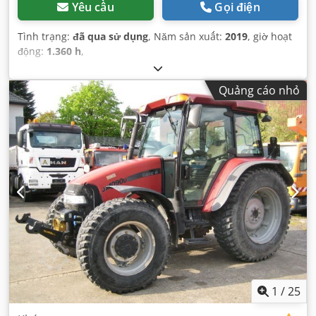
Yêu cầu
Gọi điện
Tình trạng:
đã qua sử dụng
, Năm sản xuất:
2019
, giờ hoạt
động:
1.360 h
,
Quảng cáo nhỏ
1
/
25