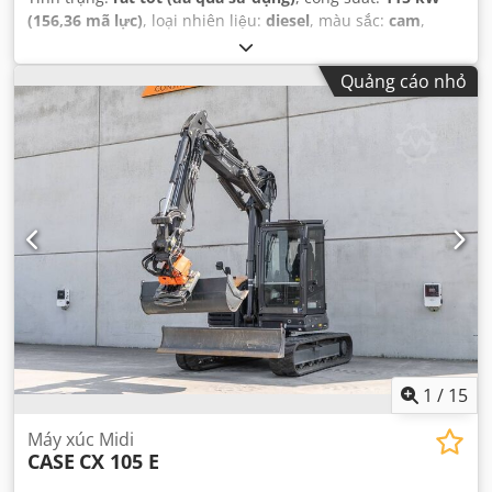
(156,36 mã lực)
, loại nhiên liệu:
diesel
, màu sắc:
cam
,
đăng ký lần đầu:
07/2013
, Năm sản xuất:
2012
, giờ hoạt
động:
15.109 h
,
Quảng cáo nhỏ
1
/
15
Máy xúc Midi
CASE
CX 105 E