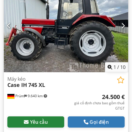
1
/
10
Máy kéo
Case IH
745 XL
24.500 €
Prüm
9.640 km
giá cố định chưa bao gồm thuế
GTGT
Yêu cầu
Gọi điện