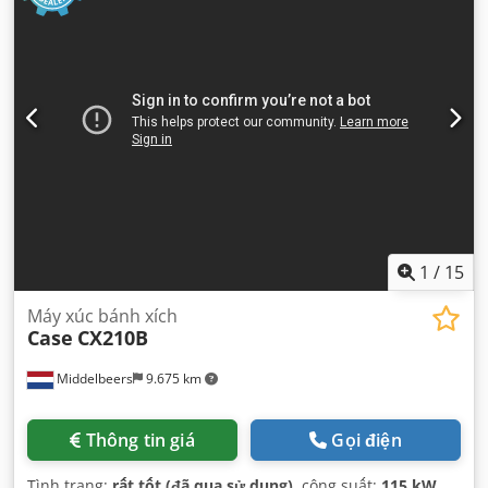
1
/
15
Máy xúc bánh xích
Case
CX210B
Middelbeers
9.675 km
Thông tin giá
Gọi điện
Tình trạng:
rất tốt (đã qua sử dụng)
, công suất:
115 kW