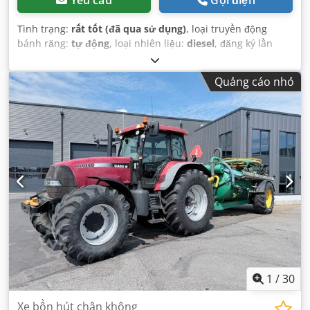
Tình trạng:
rất tốt (đã qua sử dụng)
, loại truyền động
bánh răng:
tự động
, loại nhiên liệu:
diesel
, đăng ký lần
đầu:
06/2016
, Năm sản xuất:
2016
, giờ hoạt động:
2.058 h
,
Thiết bị:
cabin
,
Quảng cáo nhỏ
1
/
30
Xe bồn hút chân không