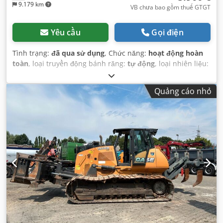
9.179 km
VB chưa bao gồm thuế GTGT
Yêu cầu
Gọi điện
Tình trạng:
đã qua sử dụng
, Chức năng:
hoạt động hoàn
toàn
, loại truyền động bánh răng:
tự động
, loại nhiên liệu:
diesel
, trọng lượng vận hành:
7.500 kg
, cấu hình trục:
4x2
,
đăng ký lần đầu:
10/1977
, Năm sản xuất:
1977
, Thiết bị:
Quảng cáo nhỏ
thuỷ lực
,