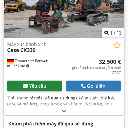
1
/
13
Máy xúc bánh xích
Case
CX330
32.500 €
Zimmern ob Rottweil
9.557 km
giá cố định chưa bao gồm thuế
GTGT
Yêu cầu
Gọi điện
Tình trạng:
rất tốt (đã qua sử dụng)
, công suất:
202 kW
(274,64 mã lực)
, trọng lượng vận hành:
35.500 kg
, tình
trạng xích:
70 phần trăm
, Năm sản xuất:
2006
, giờ hoạt
động:
9.139 h
, Thiết bị:
điều hòa không khí
,
Khám phá thêm máy đã qua sử dụng