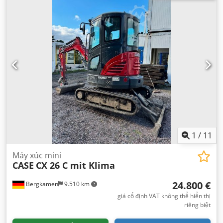
1
/
11
Máy xúc mini
CASE
CX 26 C mit Klima
24.800 €
Bergkamen
9.510 km
giá cố định VAT không thể hiển thị
riêng biệt