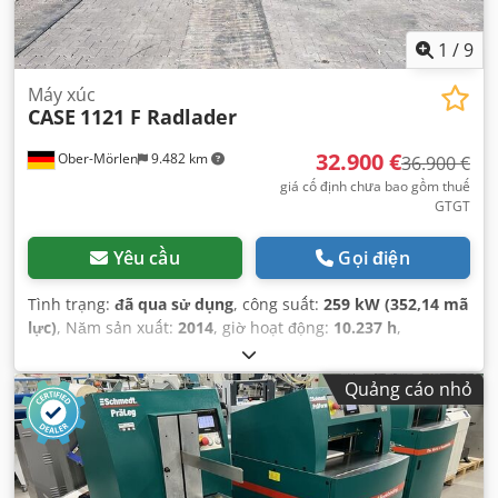
1
/
9
Máy xúc
CASE
1121 F Radlader
32.900 €
Ober-Mörlen
9.482 km
36.900 €
giá cố định chưa bao gồm thuế
GTGT
Yêu cầu
Gọi điện
Tình trạng:
đã qua sử dụng
, công suất:
259 kW (352,14 mã
lực)
, Năm sản xuất:
2014
, giờ hoạt động:
10.237 h
,
Quảng cáo nhỏ