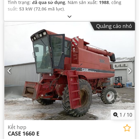
Tình trạng:
đã qua sử dụng
, Năm sản xuất:
1988
, công
suất:
53 kW (72,06 mã lực)
,
Quảng cáo nhỏ
1
/
10
Kết hợp
CASE
1660 E