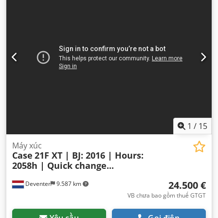
1
/
15
Máy xúc
Case
21F XT | BJ: 2016 | Hours:
2058h | Quick change...
24.500 €
Deventer
9.587 km
VB chưa bao gồm thuế GTGT
Yêu cầu
Gọi điện