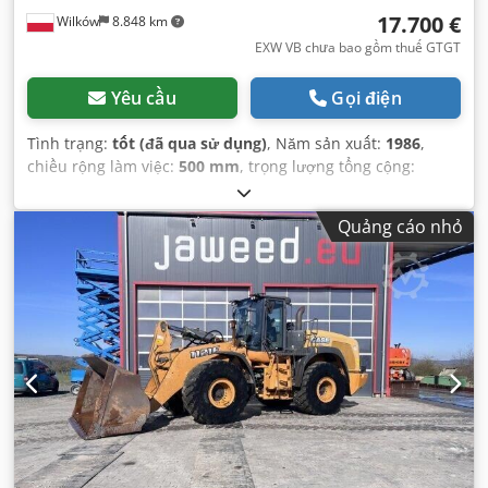
17.700 €
Wilków
8.848 km
EXW VB chưa bao gồm thuế GTGT
Yêu cầu
Gọi điện
Tình trạng:
tốt (đã qua sử dụng)
, Năm sản xuất:
1986
,
chiều rộng làm việc:
500 mm
, trọng lượng tổng cộng:
12.500 kg
, số máy/phương tiện:
017128
,
Quảng cáo nhỏ