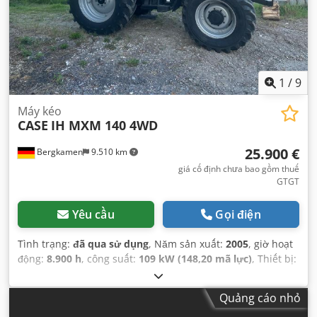
1
/
9
Máy kéo
CASE
IH MXM 140 4WD
25.900 €
Bergkamen
9.510 km
giá cố định chưa bao gồm thuế
GTGT
Yêu cầu
Gọi điện
Tình trạng:
đã qua sử dụng
, Năm sản xuất:
2005
, giờ hoạt
động:
8.900 h
, công suất:
109 kW (148,20 mã lực)
, Thiết bị:
ABS, cabin, dẫn động bốn bánh, điều hòa không khí
,
Quảng cáo nhỏ