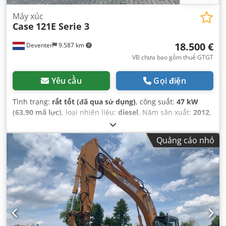
Máy xúc
Case
121E Serie 3
18.500 €
Deventer
9.587 km
VB chưa bao gồm thuế GTGT
Yêu cầu
Gọi điện
Tình trạng:
rất tốt (đã qua sử dụng)
, công suất:
47 kW
(63,90 mã lực)
, loại nhiên liệu:
diesel
, Năm sản xuất:
2012
,
giờ hoạt động:
1.060 h
,
Quảng cáo nhỏ