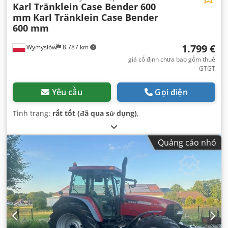
Karl Tränklein Case Bender 600
mm
Karl Tränklein Case Bender
600 mm
1.799 €
Wymysłów
8.787 km
giá cố định chưa bao gồm thuế
GTGT
Yêu cầu
Gọi điện
Tình trạng:
rất tốt (đã qua sử dụng)
,
Quảng cáo nhỏ