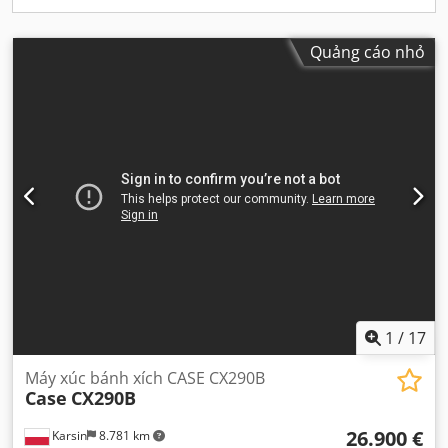
Quảng cáo nhỏ
1
/
17
Máy xúc bánh xích CASE CX290B
Case
CX290B
26.900 €
Karsin
8.781 km