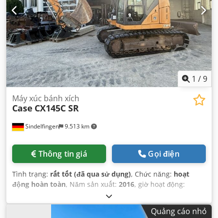
1
/
9
Máy xúc bánh xích
Case
CX145C SR
Sindelfingen
9.513 km
Thông tin giá
Gọi điện
Tình trạng:
rất tốt (đã qua sử dụng)
, Chức năng:
hoạt
động hoàn toàn
, Năm sản xuất:
2016
, giờ hoạt động:
11.500 h
,
Quảng cáo nhỏ