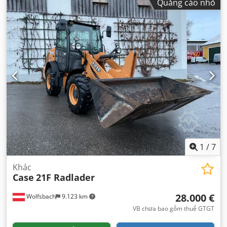
Quảng cáo nhỏ
1
/
7
Khác
Case
21F Radlader
28.000 €
Wolfsbach
9.123 km
VB chưa bao gồm thuế GTGT