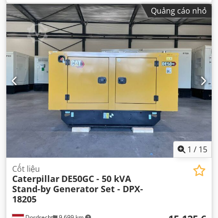
Quảng cáo nhỏ
1
/
15
Cốt liệu
Caterpillar
DE50GC - 50 kVA
Stand-by Generator Set - DPX-
18205
Dordrecht
9.699 km