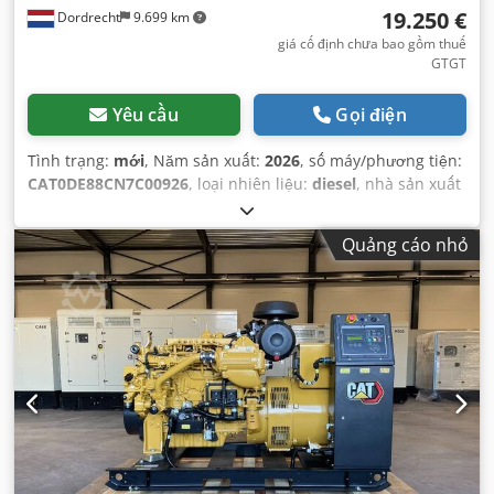
19.250 €
Dordrecht
9.699 km
giá cố định chưa bao gồm thuế
GTGT
Yêu cầu
Gọi điện
Tình trạng:
mới
, Năm sản xuất:
2026
, số máy/phương tiện:
CAT0DE88CN7C00926
, loại nhiên liệu:
diesel
, nhà sản xuất
động cơ:
Caterpillar C4.4
,
Quảng cáo nhỏ