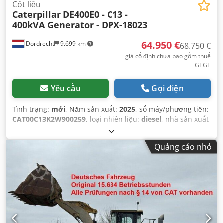
Cốt liệu
Caterpillar
DE400E0 - C13 -
400kVA Generator - DPX-18023
64.950 €
Dordrecht
9.699 km
68.750 €
giá cố định chưa bao gồm thuế
GTGT
Yêu cầu
Gọi điện
Tình trạng:
mới
, Năm sản xuất:
2025
, số máy/phương tiện:
CAT00C13K2W900259
, loại nhiên liệu:
diesel
, nhà sản xuất
động cơ:
Caterpillar C13
,
Quảng cáo nhỏ