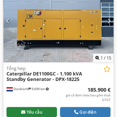
1
/
15
Tổng hợp
Caterpillar
DE1100GC - 1.100 kVA
Standby Generator - DPX-18225
185.900 €
Dordrecht
9.699 km
giá cố định chưa bao gồm thuế
GTGT
Yêu cầu
Gọi điện