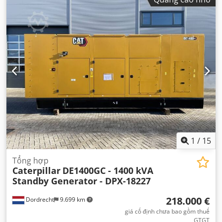
1
/
15
Tổng hợp
Caterpillar
DE1400GC - 1400 kVA
Standby Generator - DPX-18227
218.000 €
Dordrecht
9.699 km
giá cố định chưa bao gồm thuế
GTGT