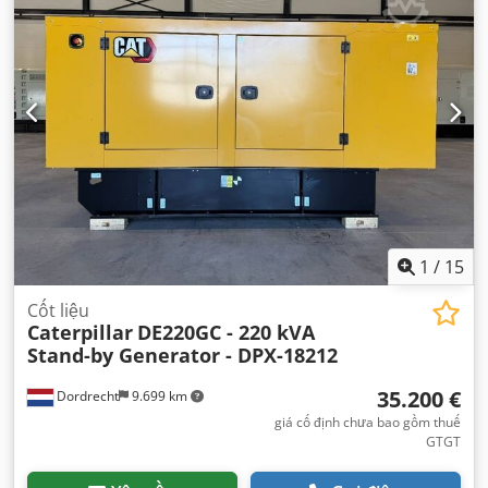
1
/
15
Cốt liệu
Caterpillar
DE220GC - 220 kVA
Stand-by Generator - DPX-18212
35.200 €
Dordrecht
9.699 km
giá cố định chưa bao gồm thuế
GTGT