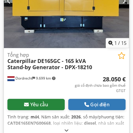
1
/
15
Tổng hợp
Caterpillar
DE165GC - 165 kVA
Stand-by Generator - DPX-18210
28.050 €
Dordrecht
9.699 km
giá cố định chưa bao gồm thuế
GTGT
Yêu cầu
Gọi điện
Tình trạng:
mới
, Năm sản xuất:
2026
, số máy/phương tiện:
CATDE165EN7G00668
, loại nhiên liệu:
diesel
, nhà sản xuất
động cơ:
Caterpillar C7.1
,