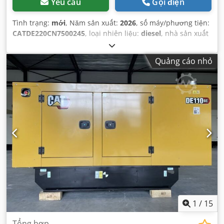
Yêu cầu
Gọi điện
Tình trạng:
mới
, Năm sản xuất:
2026
, số máy/phương tiện:
CATDE220CN7500245
, loại nhiên liệu:
diesel
, nhà sản xuất
động cơ:
Caterpillar C7.1
,
Quảng cáo nhỏ
1
/
15
Tổng hợp