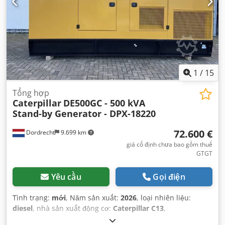
1
/
15
Tổng hợp
Caterpillar
DE500GC - 500 kVA
Stand-by Generator - DPX-18220
72.600 €
Dordrecht
9.699 km
giá cố định chưa bao gồm thuế
GTGT
Yêu cầu
Gọi điện
Tình trạng:
mới
, Năm sản xuất:
2026
, loại nhiên liệu:
diesel
, nhà sản xuất động cơ:
Caterpillar C13
,