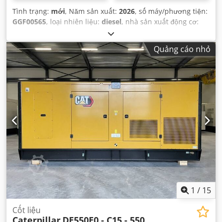
Tình trạng:
mới
, Năm sản xuất:
2026
, số máy/phương tiện:
GGF00565
, loại nhiên liệu:
diesel
, nhà sản xuất động cơ:
Caterpillar C32
,
Quảng cáo nhỏ
1
/
15
Cốt liệu
Caterpillar
DE550E0 - C15 - 550