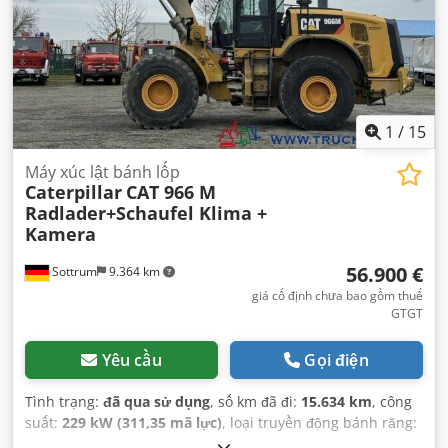
1
/
15
Máy xúc lật bánh lốp
Caterpillar
CAT 966 M
Radlader+Schaufel Klima +
Kamera
56.900 €
Sottrum
9.364 km
giá cố định chưa bao gồm thuế
GTGT
Yêu cầu
Gọi điện
Tình trạng:
đã qua sử dụng
, số km đã đi:
15.634 km
, công
suất:
229 kW (311,35 mã lực)
, loại truyền động bánh răng:
cơ khí
, loại nhiên liệu:
diesel
, màu sắc:
vàng
, trọng lượng