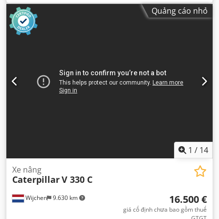
Quảng cáo nhỏ
1
/
14
Xe nâng
Caterpillar
V 330 C
16.500 €
Wijchen
9.630 km
giá cố định chưa bao gồm thuế
GTGT