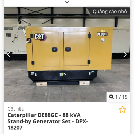
Quảng cáo nhỏ
1
/
15
Cốt liệu
Caterpillar
DE88GC - 88 kVA
Stand-by Generator Set - DPX-
18207