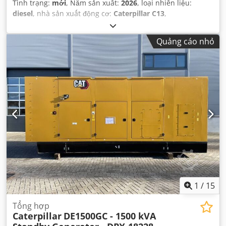
Tình trạng:
mới
, Năm sản xuất:
2026
, loại nhiên liệu:
diesel
, nhà sản xuất động cơ:
Caterpillar C13
,
Quảng cáo nhỏ
1
/
15
Tổng hợp
Caterpillar
DE1500GC - 1500 kVA