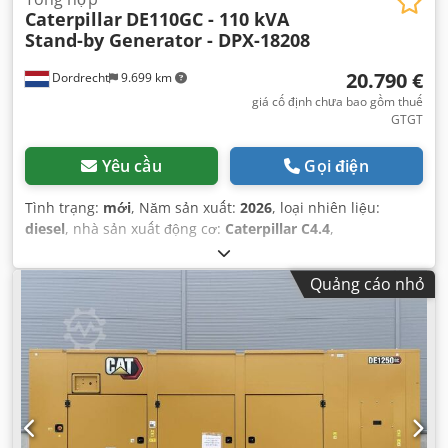
Caterpillar
DE110GC - 110 kVA
Stand-by Generator - DPX-18208
20.790 €
Dordrecht
9.699 km
giá cố định chưa bao gồm thuế
GTGT
Yêu cầu
Gọi điện
Tình trạng:
mới
, Năm sản xuất:
2026
, loại nhiên liệu:
diesel
, nhà sản xuất động cơ:
Caterpillar C4.4
,
Quảng cáo nhỏ