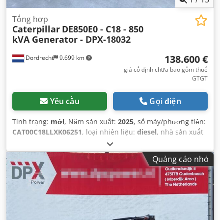
Tổng hợp
Caterpillar
DE850E0 - C18 - 850
kVA Generator - DPX-18032
138.600 €
Dordrecht
9.699 km
giá cố định chưa bao gồm thuế
GTGT
Yêu cầu
Gọi điện
Tình trạng:
mới
, Năm sản xuất:
2025
, số máy/phương tiện:
CAT00C18LLXK06251
, loại nhiên liệu:
diesel
, nhà sản xuất
động cơ:
Caterpillar C18
,
Quảng cáo nhỏ