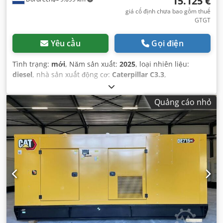
15.125 €
giá cố định chưa bao gồm thuế
GTGT
Yêu cầu
Gọi điện
Tình trạng:
mới
, Năm sản xuất:
2025
, loại nhiên liệu:
diesel
, nhà sản xuất động cơ:
Caterpillar C3.3
,
Quảng cáo nhỏ