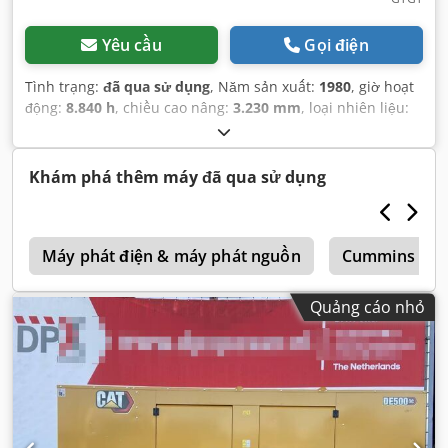
Yêu cầu
Gọi điện
Tình trạng:
đã qua sử dụng
, Năm sản xuất:
1980
, giờ hoạt
động:
8.840 h
, chiều cao nâng:
3.230 mm
, loại nhiên liệu:
diesel
, loại cột:
duplex
, chiều dài càng:
2.190 mm
, chiều
rộng càng:
2.280 mm
, tổng chiều cao:
3.560 mm
, tổng
chiều dài:
5.070 mm
, tổng chiều rộng:
2.560 mm
, màu sắc:
Khám phá thêm máy đã qua sử dụng
xanh lam
,
i
Máy phát điện & máy phát nguồn
Cummins
Quảng cáo nhỏ