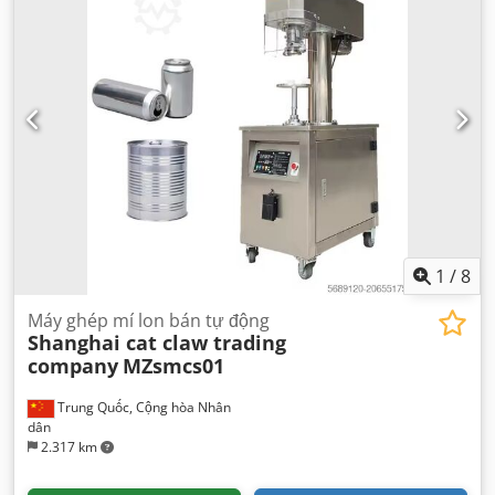
1
/
8
Máy ghép mí lon bán tự động
Shanghai cat claw trading
company
MZsmcs01
Trung Quốc, Cộng hòa Nhân
dân
2.317 km