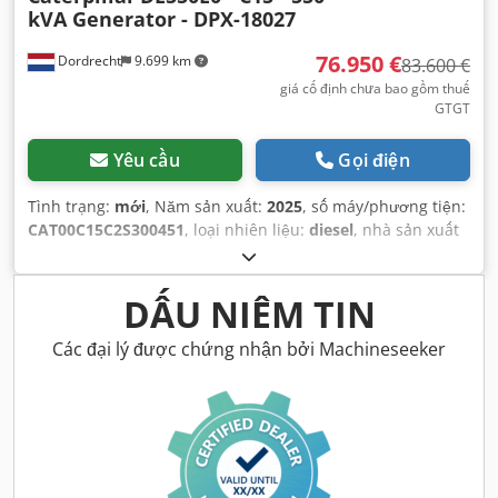
kVA Generator - DPX-18027
76.950 €
Dordrecht
9.699 km
83.600 €
giá cố định chưa bao gồm thuế
GTGT
Yêu cầu
Gọi điện
Tình trạng:
mới
, Năm sản xuất:
2025
, số máy/phương tiện:
CAT00C15C2S300451
, loại nhiên liệu:
diesel
, nhà sản xuất
động cơ:
Caterpillar C15
,
DẤU NIÊM TIN
Các đại lý được chứng nhận bởi Machineseeker