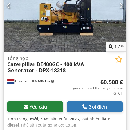
1
/
9
Tổng hợp
Caterpillar
DE400GC - 400 kVA
Generator - DPX-18218
60.500 €
Dordrecht
9.699 km
giá cố định chưa bao gồm thuế
GTGT
Yêu cầu
Gọi điện
Tình trạng:
mới
, Năm sản xuất:
2026
, loại nhiên liệu:
diesel
, nhà sản xuất động cơ:
C9.3B
,