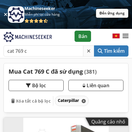
Machineseeker
Đến ứng dụng
Miễn phí tại cửa hàng
Bán
Tìm kiếm
Mua Cat 769 C đã sử dụng
(381)
Bộ lọc
Liên quan
Caterpillar
Xóa tất cả bộ lọc
Quảng cáo nhỏ