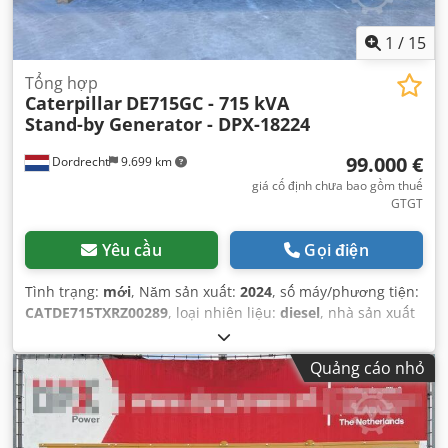
1
/
15
Tổng hợp
Caterpillar
DE715GC - 715 kVA
Stand-by Generator - DPX-18224
99.000 €
Dordrecht
9.699 km
giá cố định chưa bao gồm thuế
GTGT
Yêu cầu
Gọi điện
Tình trạng:
mới
, Năm sản xuất:
2024
, số máy/phương tiện:
CATDE715TXRZ00289
, loại nhiên liệu:
diesel
, nhà sản xuất
động cơ:
Caterpillar C15
,
Quảng cáo nhỏ