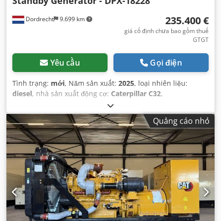
Standby Generator - DPX-18228
235.400 €
Dordrecht
9.699 km
giá cố định chưa bao gồm thuế
GTGT
Yêu cầu
Gọi điện
Tình trạng:
mới
, Năm sản xuất:
2025
, loại nhiên liệu:
diesel
, nhà sản xuất động cơ:
Caterpillar C32
,
Quảng cáo nhỏ