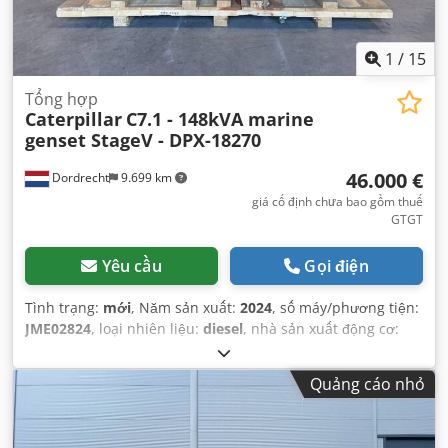
1
/
15
Tổng hợp
Caterpillar
C7.1 - 148kVA marine
genset StageV - DPX-18270
46.000 €
Dordrecht
9.699 km
giá cố định chưa bao gồm thuế
GTGT
Yêu cầu
Gọi điện
Tình trạng:
mới
, Năm sản xuất:
2024
, số máy/phương tiện:
JME02824
, loại nhiên liệu:
diesel
, nhà sản xuất động cơ:
Caterpillar C7.1
,
Quảng cáo nhỏ