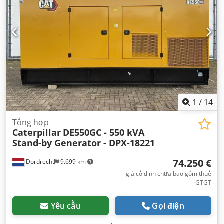
1
/
14
Tổng hợp
Caterpillar
DE550GC - 550 kVA
Stand-by Generator - DPX-18221
74.250 €
Dordrecht
9.699 km
giá cố định chưa bao gồm thuế
GTGT
Yêu cầu
Gọi điện