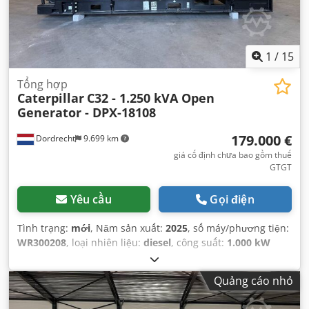
1
/
15
Tổng hợp
Caterpillar
C32 - 1.250 kVA Open
Generator - DPX-18108
179.000 €
Dordrecht
9.699 km
giá cố định chưa bao gồm thuế
GTGT
Yêu cầu
Gọi điện
Tình trạng:
mới
, Năm sản xuất:
2025
, số máy/phương tiện:
WR300208
, loại nhiên liệu:
diesel
, công suất:
1.000 kW
(1.359,62 mã lực)
, nhà sản xuất động cơ:
Caterpillar C32
,
Quảng cáo nhỏ