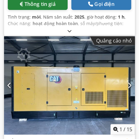
Thông tin giá
Gọi điện
Tình trạng:
mới
, Năm sản xuất:
2025
, giờ hoạt động:
1 h
,
Chức năng:
hoạt động hoàn toàn
, số máy/phương tiện:
MZsmcs01
, loại dòng điện đầu vào:
ba pha
, Thiết bị:
Dấu
CE
,
Quảng cáo nhỏ
1
/
15