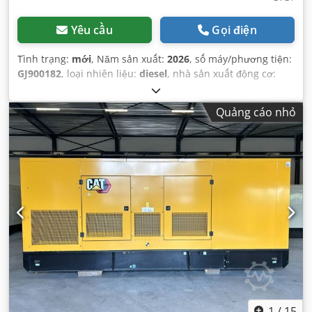
Yêu cầu
Gọi điện
Tình trạng:
mới
, Năm sản xuất:
2026
, số máy/phương tiện:
GJ900182
, loại nhiên liệu:
diesel
, nhà sản xuất động cơ:
Caterpillar C32
,
Quảng cáo nhỏ
1
/
15