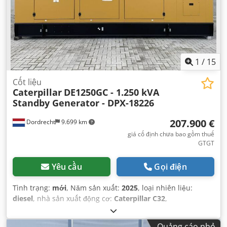
1
/
15
Cốt liệu
Caterpillar
DE1250GC - 1.250 kVA
Standby Generator - DPX-18226
207.900 €
Dordrecht
9.699 km
giá cố định chưa bao gồm thuế
GTGT
Yêu cầu
Gọi điện
Tình trạng:
mới
, Năm sản xuất:
2025
, loại nhiên liệu:
diesel
, nhà sản xuất động cơ:
Caterpillar C32
,
Quảng cáo nhỏ