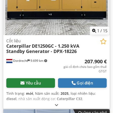
1
/
15
Cốt liệu
Caterpillar
DE1250GC - 1.250 kVA
Standby Generator - DPX-18226
207.900 €
Dordrecht
9.699 km
giá cố định chưa bao gồm thuế
GTGT
Yêu cầu
Gọi điện
Tình trạng:
mới
, Năm sản xuất:
2025
, loại nhiên liệu:
diesel
, nhà sản xuất động cơ:
Caterpillar C32
,
Quảng cáo nhỏ