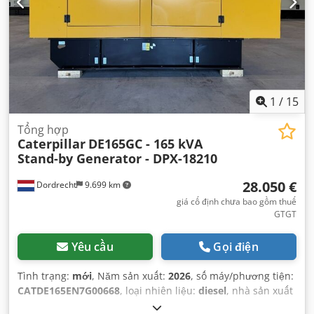
1
/
15
Tổng hợp
Caterpillar
DE165GC - 165 kVA
Stand-by Generator - DPX-18210
28.050 €
Dordrecht
9.699 km
giá cố định chưa bao gồm thuế
GTGT
Yêu cầu
Gọi điện
Tình trạng:
mới
, Năm sản xuất:
2026
, số máy/phương tiện:
CATDE165EN7G00668
, loại nhiên liệu:
diesel
, nhà sản xuất
động cơ:
Caterpillar C7.1
,