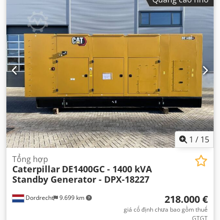
1
/
15
Tổng hợp
Caterpillar
DE1400GC - 1400 kVA
Standby Generator - DPX-18227
218.000 €
Dordrecht
9.699 km
giá cố định chưa bao gồm thuế
GTGT