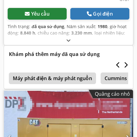
Yêu cầu
Gọi điện
Tình trạng:
đã qua sử dụng
, Năm sản xuất:
1980
, giờ hoạt
động:
8.840 h
, chiều cao nâng:
3.230 mm
, loại nhiên liệu:
diesel
, loại cột:
duplex
, chiều dài càng:
2.190 mm
, chiều
rộng càng:
2.280 mm
, tổng chiều cao:
3.560 mm
, tổng
chiều dài:
5.070 mm
, tổng chiều rộng:
2.560 mm
, màu sắc:
Khám phá thêm máy đã qua sử dụng
xanh lam
,
i
Máy phát điện & máy phát nguồn
Cummins
Quảng cáo nhỏ