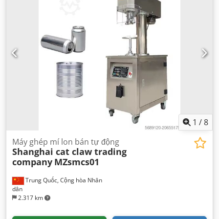
1
/
8
Máy ghép mí lon bán tự động
Shanghai cat claw trading
company
MZsmcs01
Trung Quốc, Cộng hòa Nhân
dân
2.317 km