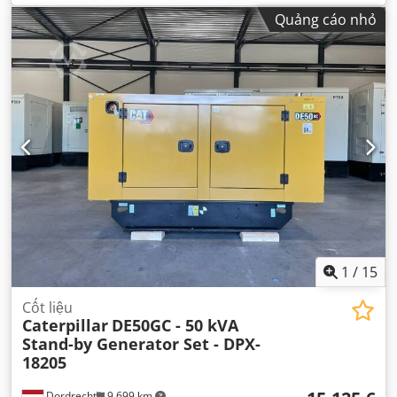
Quảng cáo nhỏ
1
/
15
Cốt liệu
Caterpillar
DE50GC - 50 kVA
Stand-by Generator Set - DPX-
18205
Dordrecht
9.699 km