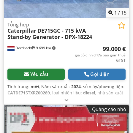
1
/
15
Tổng hợp
Caterpillar
DE715GC - 715 kVA
Stand-by Generator - DPX-18224
99.000 €
Dordrecht
9.699 km
giá cố định chưa bao gồm thuế
GTGT
Yêu cầu
Gọi điện
Tình trạng:
mới
, Năm sản xuất:
2024
, số máy/phương tiện:
CATDE715TXRZ00289
, loại nhiên liệu:
diesel
, nhà sản xuất
động cơ:
Caterpillar C15
,
Quảng cáo nhỏ