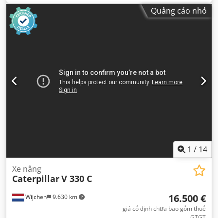
Quảng cáo nhỏ
1
/
14
Xe nâng
Caterpillar
V 330 C
16.500 €
Wijchen
9.630 km
giá cố định chưa bao gồm thuế
GTGT