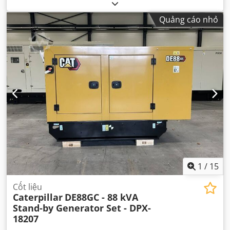
Quảng cáo nhỏ
1
/
15
Cốt liệu
Caterpillar
DE88GC - 88 kVA
Stand-by Generator Set - DPX-
18207