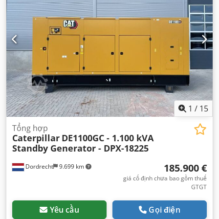
1
/
15
Tổng hợp
Caterpillar
DE1100GC - 1.100 kVA
Standby Generator - DPX-18225
185.900 €
Dordrecht
9.699 km
giá cố định chưa bao gồm thuế
GTGT
Yêu cầu
Gọi điện