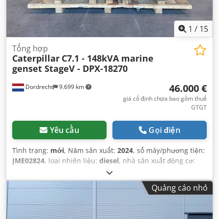
1
/
15
Tổng hợp
Caterpillar
C7.1 - 148kVA marine
genset StageV - DPX-18270
46.000 €
Dordrecht
9.699 km
giá cố định chưa bao gồm thuế
GTGT
Yêu cầu
Gọi điện
Tình trạng:
mới
, Năm sản xuất:
2024
, số máy/phương tiện:
JME02824
, loại nhiên liệu:
diesel
, nhà sản xuất động cơ:
Caterpillar C7.1
,
Quảng cáo nhỏ