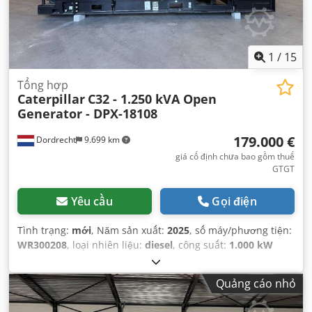
1
/
15
Tổng hợp
Caterpillar
C32 - 1.250 kVA Open
Generator - DPX-18108
179.000 €
Dordrecht
9.699 km
giá cố định chưa bao gồm thuế
GTGT
Yêu cầu
Gọi điện
Tình trạng:
mới
, Năm sản xuất:
2025
, số máy/phương tiện:
WR300208
, loại nhiên liệu:
diesel
, công suất:
1.000 kW
(1.359,62 mã lực)
, nhà sản xuất động cơ:
Caterpillar C32
,
Quảng cáo nhỏ