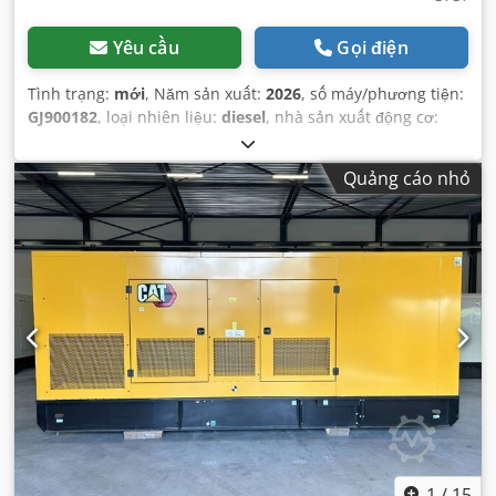
Yêu cầu
Gọi điện
Tình trạng:
mới
, Năm sản xuất:
2026
, số máy/phương tiện:
GJ900182
, loại nhiên liệu:
diesel
, nhà sản xuất động cơ:
Caterpillar C32
,
Quảng cáo nhỏ
1
/
15