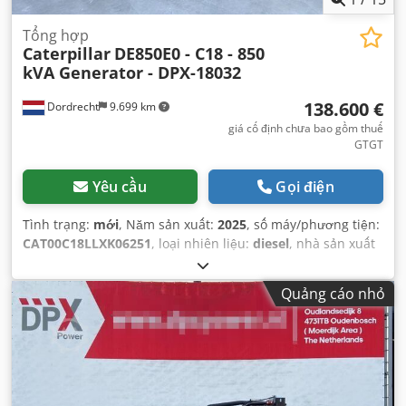
Tổng hợp
Caterpillar
DE850E0 - C18 - 850
kVA Generator - DPX-18032
138.600 €
Dordrecht
9.699 km
giá cố định chưa bao gồm thuế
GTGT
Yêu cầu
Gọi điện
Tình trạng:
mới
, Năm sản xuất:
2025
, số máy/phương tiện:
CAT00C18LLXK06251
, loại nhiên liệu:
diesel
, nhà sản xuất
động cơ:
Caterpillar C18
,
Quảng cáo nhỏ