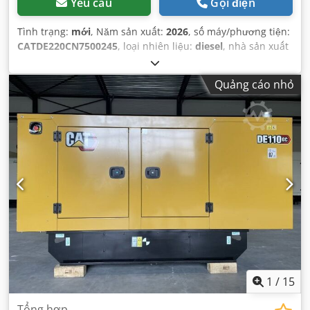
Yêu cầu
Gọi điện
Tình trạng:
mới
, Năm sản xuất:
2026
, số máy/phương tiện:
CATDE220CN7500245
, loại nhiên liệu:
diesel
, nhà sản xuất
động cơ:
Caterpillar C7.1
,
Quảng cáo nhỏ
1
/
15
Tổng hợp