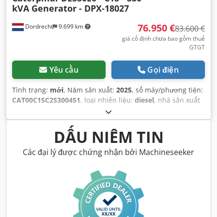
kVA Generator - DPX-18027
76.950 €
Dordrecht
9.699 km
83.600 €
giá cố định chưa bao gồm thuế
GTGT
Yêu cầu
Gọi điện
Tình trạng:
mới
, Năm sản xuất:
2025
, số máy/phương tiện:
CAT00C15C2S300451
, loại nhiên liệu:
diesel
, nhà sản xuất
động cơ:
Caterpillar C15
,
DẤU NIÊM TIN
Các đại lý được chứng nhận bởi Machineseeker