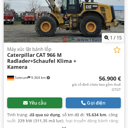
1
/
15
Máy xúc lật bánh lốp
Caterpillar
CAT 966 M
Radlader+Schaufel Klima +
Kamera
56.900 €
Sottrum
9.364 km
giá cố định chưa bao gồm thuế
GTGT
Yêu cầu
Gọi điện
Tình trạng:
đã qua sử dụng
, số km đã đi:
15.634 km
, công
suất:
229 kW (311,35 mã lực)
, loại truyền động bánh răng:
cơ khí
, loại nhiên liệu:
diesel
, màu sắc:
vàng
, trọng lượng