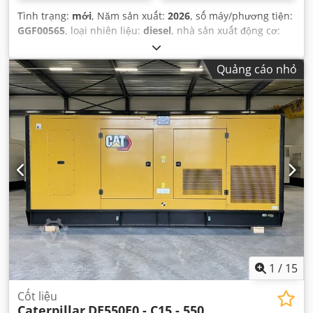
Tình trạng:
mới
, Năm sản xuất:
2026
, số máy/phương tiện:
GGF00565
, loại nhiên liệu:
diesel
, nhà sản xuất động cơ:
Caterpillar C32
,
Quảng cáo nhỏ
1
/
15
Cốt liệu
Caterpillar
DE550E0 - C15 - 550