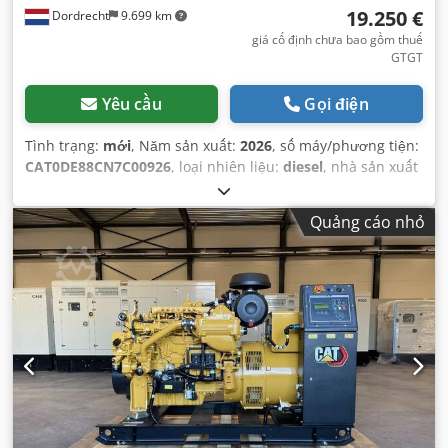
19.250 €
Dordrecht
9.699 km
giá cố định chưa bao gồm thuế
GTGT
Yêu cầu
Gọi điện
Tình trạng:
mới
, Năm sản xuất:
2026
, số máy/phương tiện:
CAT0DE88CN7C00926
, loại nhiên liệu:
diesel
, nhà sản xuất
động cơ:
Caterpillar C4.4
,
Quảng cáo nhỏ