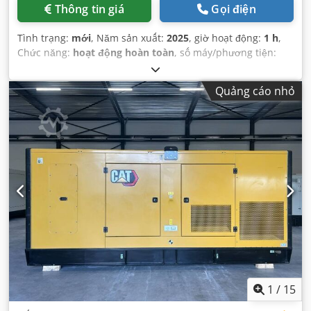
Thông tin giá
Gọi điện
Tình trạng:
mới
, Năm sản xuất:
2025
, giờ hoạt động:
1 h
,
Chức năng:
hoạt động hoàn toàn
, số máy/phương tiện:
MZsmcs01
, loại dòng điện đầu vào:
ba pha
, Thiết bị:
Dấu
CE
,
Quảng cáo nhỏ
1
/
15