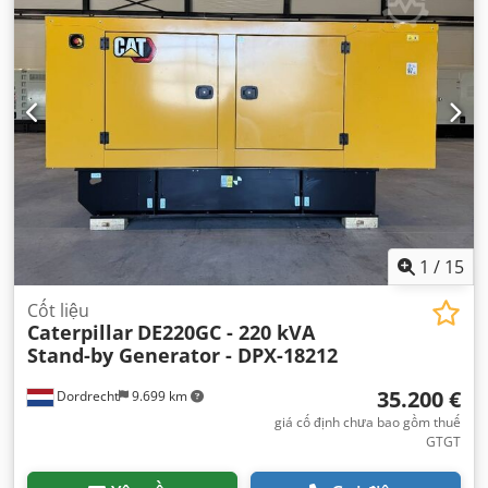
1
/
15
Cốt liệu
Caterpillar
DE220GC - 220 kVA
Stand-by Generator - DPX-18212
35.200 €
Dordrecht
9.699 km
giá cố định chưa bao gồm thuế
GTGT