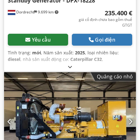
Standby Generator - DPX-18228
235.400 €
Dordrecht
9.699 km
giá cố định chưa bao gồm thuế
GTGT
Yêu cầu
Gọi điện
Tình trạng:
mới
, Năm sản xuất:
2025
, loại nhiên liệu:
diesel
, nhà sản xuất động cơ:
Caterpillar C32
,
Quảng cáo nhỏ