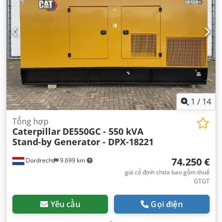
1
/
14
Tổng hợp
Caterpillar
DE550GC - 550 kVA
Stand-by Generator - DPX-18221
74.250 €
Dordrecht
9.699 km
giá cố định chưa bao gồm thuế
GTGT
Yêu cầu
Gọi điện