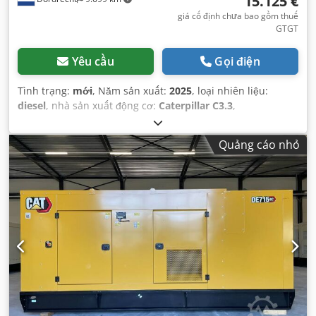
15.125 €
giá cố định chưa bao gồm thuế
GTGT
Yêu cầu
Gọi điện
Tình trạng:
mới
, Năm sản xuất:
2025
, loại nhiên liệu:
diesel
, nhà sản xuất động cơ:
Caterpillar C3.3
,
Quảng cáo nhỏ