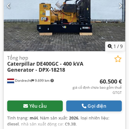
1
/
9
Tổng hợp
Caterpillar
DE400GC - 400 kVA
Generator - DPX-18218
60.500 €
Dordrecht
9.699 km
giá cố định chưa bao gồm thuế
GTGT
Yêu cầu
Gọi điện
Tình trạng:
mới
, Năm sản xuất:
2026
, loại nhiên liệu:
diesel
, nhà sản xuất động cơ:
C9.3B
,