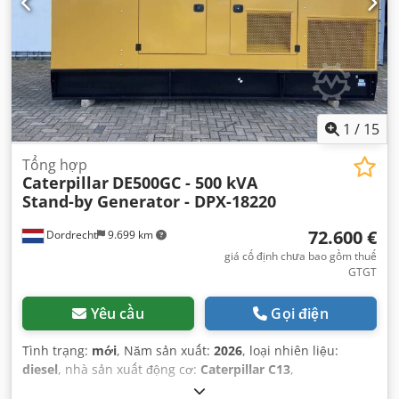
1
/
15
Tổng hợp
Caterpillar
DE500GC - 500 kVA
Stand-by Generator - DPX-18220
72.600 €
Dordrecht
9.699 km
giá cố định chưa bao gồm thuế
GTGT
Yêu cầu
Gọi điện
Tình trạng:
mới
, Năm sản xuất:
2026
, loại nhiên liệu:
diesel
, nhà sản xuất động cơ:
Caterpillar C13
,