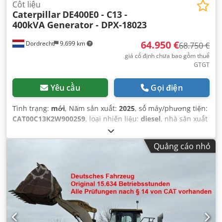
Cốt liệu
Caterpillar
DE400E0 - C13 -
400kVA Generator - DPX-18023
64.950 €
Dordrecht
9.699 km
68.750 €
giá cố định chưa bao gồm thuế
GTGT
Yêu cầu
Gọi điện
Tình trạng:
mới
, Năm sản xuất:
2025
, số máy/phương tiện:
CAT00C13K2W900259
, loại nhiên liệu:
diesel
, nhà sản xuất
động cơ:
Caterpillar C13
,
Quảng cáo nhỏ