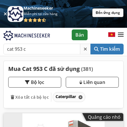
Machineseeker
Đến ứng dụng
Miễn phí tại cửa hàng
Bán
Tìm kiếm
Mua Cat 953 C đã sử dụng
(381)
Bộ lọc
Liên quan
Caterpillar
Xóa tất cả bộ lọc
Quảng cáo nhỏ