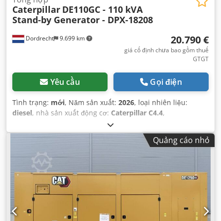
Caterpillar
DE110GC - 110 kVA
Stand-by Generator - DPX-18208
20.790 €
Dordrecht
9.699 km
giá cố định chưa bao gồm thuế
GTGT
Yêu cầu
Gọi điện
Tình trạng:
mới
, Năm sản xuất:
2026
, loại nhiên liệu:
diesel
, nhà sản xuất động cơ:
Caterpillar C4.4
,
Quảng cáo nhỏ