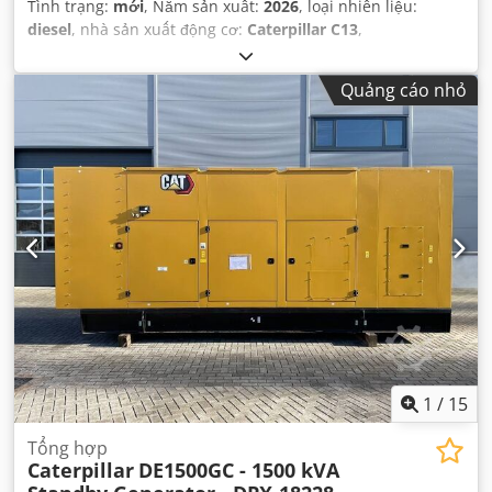
Tình trạng:
mới
, Năm sản xuất:
2026
, loại nhiên liệu:
diesel
, nhà sản xuất động cơ:
Caterpillar C13
,
Quảng cáo nhỏ
1
/
15
Tổng hợp
Caterpillar
DE1500GC - 1500 kVA